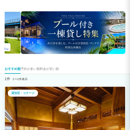
おすすめ順
予約が多い順
料金が安い順
1件
1〜1件表示
貸別荘・コテージ