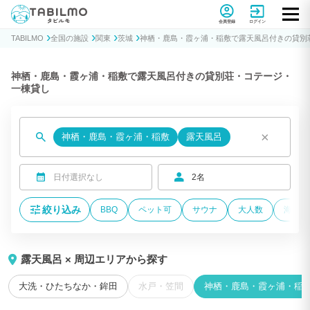
貸別荘コテージ・一棟貸し宿泊予約サイトTABILMO(タビルモ)
会員登録
ログイン
TABILMO
全国の施設
関東
茨城
神栖・鹿島・霞ヶ浦・稲敷で露天風呂付きの貸別
神栖・鹿島・霞ヶ浦・稲敷で露天風呂付きの貸別荘・コテージ・
一棟貸し
×
神栖・鹿島・霞ヶ浦・稲敷
露天風呂
日付選択なし
2名
絞り込み
BBQ
ペット可
サウナ
大人数
海が近
露天風呂 × 周辺エリアから探す
大洗・ひたちなか・鉾田
水戸・笠間
神栖・鹿島・霞ヶ浦・稲