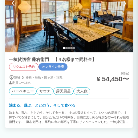
一棟貸切宿 藤右衛門 【４名様まで同料金】
リクエスト予約
オンライン決済
(税込)
¥ 54,450〜
茨城
神栖・
鹿島・
霞ヶ浦・
稲敷
定員
1〜15名
バーベキュー
サウナ
露天風呂
大人数
泊まる、遊ぶ、ととのう、そして食べる
泊まる、遊ぶ、ととのう、そして食べる。 4つの贅沢をすべて、ひとつの場所で。 4
棟すべてを貸切にして、自分たちだけの時間を、自由に楽しめる特別な宿—それが藤右
衛門です。 藤右衛門は、築約40年の邸宅を丁寧にリノベーションした、一棟貸切型の
宿泊施設です。 築年の風格を残しながら、洗練されたモダンデザインを随所に取り入
れた『母屋』 上質な和の落ち着きと快適さを兼ね備えた贅沢な滞在空間です。 伝統建
築ならではの趣に、インテリアや設備の美しさが調和し、非日常でありながらどこか心