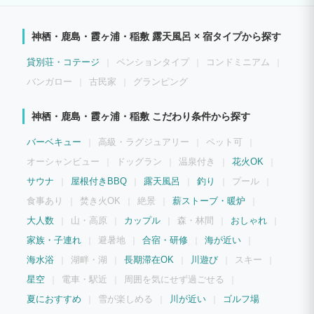
安らぐ時間を演出します。 母屋の向かいに佇む『蔵』 プレイルームや読書スペースと
して自由にお使いいただける遊び心あふれる空間。 『ととのいスペース』では、本格
的なサウナと水風呂、自然に囲まれた外気浴が、心身を深く整えてくれます。 『じゅ
神栖・鹿島・霞ヶ浦・稲敷 露天風呂 × 宿タイプから探す
うじゅう亭』には業務用ガスコンロや大型鉄板、たこ焼き器、クレープメーカー、ピザ
窯などを完備。 お気に入りの食材を持ち寄り、会話と料理を楽しむ、プライベートな
美食の時間をご堪能いただけます。 茨城県小美玉市に佇む唯一無二の貸切宿 藤右衛
貸別荘・コテージ
ペンションタイプ
コンドミニアム
門で こころほぐれるひとときをお過ごしください。
バンガロー
古民家
グランピング
神栖・鹿島・霞ヶ浦・稲敷 こだわり条件から探す
バーベキュー
高級・ラグジュアリー
ペット可
オーシャンビュー
ドッグラン
温泉付き
花火OK
サウナ
屋根付きBBQ
露天風呂
釣り
プール
食事あり
焚き火OK
絶景
薪ストーブ・暖炉
大人数
山・高原
カップル
森・林間
おしゃれ
家族・子連れ
避暑地
合宿・研修
海が近い
海水浴
湖畔・湖
長期滞在OK
川遊び
スキー
星空
電車・駅近
周囲を気にせず過ごせる
夏におすすめ
雪が楽しめる
川が近い
ゴルフ場