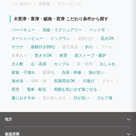
バンガロー
古民家
グランピング
木更津・富津・鋸南・君津 こだわり条件から探す
バーベキュー
高級・ラグジュアリー
ペット可
オーシャンビュー
ドッグラン
温泉付き
花火OK
サウナ
屋根付きBBQ
露天風呂
釣り
プール
食事あり
焚き火OK
絶景
薪ストーブ・暖炉
大人数
山・高原
カップル
森・林間
おしゃれ
家族・子連れ
避暑地
合宿・研修
海が近い
海水浴
湖畔・湖
長期滞在OK
川遊び
スキー
星空
電車・駅近
周囲を気にせず過ごせる
夏におすすめ
雪が楽しめる
川が近い
ゴルフ場
地方
都道府県