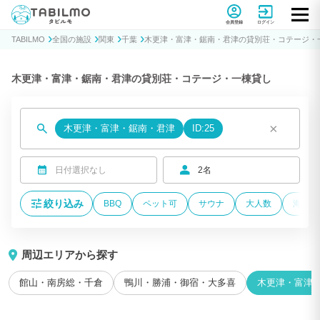
貸別荘コテージ・一棟貸し宿泊予約サイトTABILMO(タビルモ)
会員登録
ログイン
TABILMO
全国の施設
関東
千葉
木更津・富津・鋸南・君津の貸別荘・コテージ・
木更津・富津・鋸南・君津の貸別荘・コテージ・一棟貸し
×
木更津・富津・鋸南・君津
ID:25
日付選択なし
2名
絞り込み
BBQ
ペット可
サウナ
大人数
海が近
周辺エリアから探す
館山・南房総・千倉
鴨川・勝浦・御宿・大多喜
木更津・富津