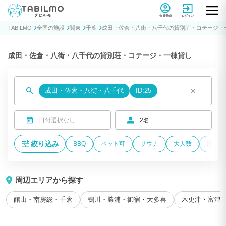
貸別荘コテージ・一棟貸し宿泊予約サイトTABILMO(タビルモ)
会員登録
ログイン
TABILMO
全国の施設
関東
千葉
成田・佐倉・八街・八千代の貸別荘・コテージ・
成田・佐倉・八街・八千代の貸別荘・コテージ・一棟貸し
×
成田・佐倉・八街・八千代
ID:25
日付選択なし
2名
絞り込み
BBQ
ペット可
サウナ
大人数
海が近
周辺エリアから探す
館山・南房総・千倉
鴨川・勝浦・御宿・大多喜
木更津・富津