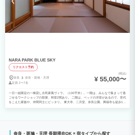
NARA PARK BLUE SKY
リクエスト予約
(税込)
¥ 55,000〜
奈良
奈良・
斑鳩・
天理
定員
2〜7名
一日一組限定の一棟貸し古民家風ヴィラ。（130平米）。一階は、みんなで集まって過
ごせるワークショップの部屋、和室2間あり。 二階は、ベッドの洋室があるので、世代
をこえた家族や、仲間同士にピッタリ。 東大寺、二月堂、奈良公園、興福寺も徒歩10
分圏内。近鉄奈良駅から徒歩10分と、便利な立地。 近鉄奈良駅、JR奈良駅までの送迎
もあり、地元の情報も詳細にお伝えできる。 奈良の朝散歩や、夜のお水取り行事等気
軽に行けるロケーション。
奈良・斑鳩・天理 長期滞在OK × 宿タイプから探す