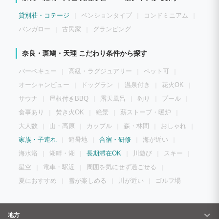
貸別荘・コテージ
ペンションタイプ
コンドミニアム
バンガロー
古民家
グランピング
奈良・斑鳩・天理 こだわり条件から探す
バーベキュー
高級・ラグジュアリー
ペット可
オーシャンビュー
ドッグラン
温泉付き
花火OK
サウナ
屋根付きBBQ
露天風呂
釣り
プール
食事あり
焚き火OK
絶景
薪ストーブ・暖炉
大人数
山・高原
カップル
森・林間
おしゃれ
家族・子連れ
避暑地
合宿・研修
海が近い
海水浴
湖畔・湖
長期滞在OK
川遊び
スキー
星空
電車・駅近
周囲を気にせず過ごせる
夏におすすめ
雪が楽しめる
川が近い
ゴルフ場
地方