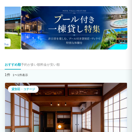
おすすめ順
予約が多い順
料金が安い順
1件
1〜1件表示
貸別荘・コテージ