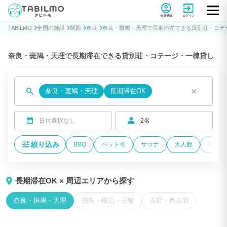
貸別荘コテージ・一棟貸し宿泊予約サイトTABILMO(タビルモ)
会員登録
ログイン
TABILMO
全国の施設
関西
奈良
奈良・斑鳩・天理で長期滞在できる貸別荘・コテ
奈良・斑鳩・天理で長期滞在できる貸別荘・コテージ・一棟貸し
×
奈良・斑鳩・天理
長期滞在OK
日付選択なし
2名
絞り込み
BBQ
ペット可
サウナ
大人数
海が近
長期滞在OK × 周辺エリアから探す
奈良・斑鳩・天理
飛鳥・橿原・三輪
吉野・奥吉野