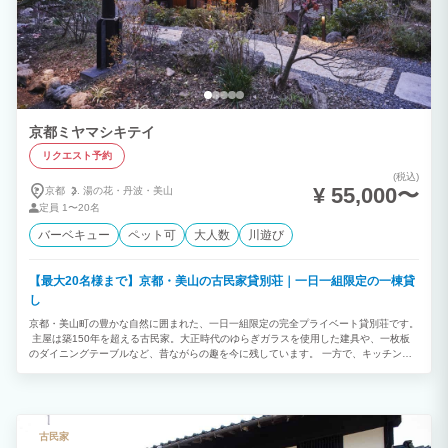
京都ミヤマシキテイ
リクエスト予約
(税込)
¥ 55,000〜
京都
湯の花・
丹波・
美山
定員
1〜20名
バーベキュー
ペット可
大人数
川遊び
【最大20名様まで】京都・美山の古民家貸別荘｜一日一組限定の一棟貸
し
京都・美山町の豊かな自然に囲まれた、一日一組限定の完全プライベート貸別荘です。
主屋は築150年を超える古民家。大正時代のゆらぎガラスを使用した建具や、一枚板
のダイニングテーブルなど、昔ながらの趣を今に残しています。 一方で、キッチンや
トイレ、広々としたヒノキ風呂などの設備も充実。古民家ならではの風情と快適さを両
立しています。 かやぶき屋根が立ち並ぶ美しい集落の散策や、宿の目の前を流れる由
良川での川遊びなど、美山ならではの自然体験も魅力です。 ご家族での旅行はもちろ
ん、三世代旅行、グループ旅行、女子会、ゼミ合宿など、さまざまなシーンでゆったり
とした時間をお過ごしください。
古民家