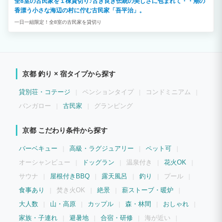
全8室の古民家を１棟貸切り♪古き良き伝統の美しさに包まれて・・潮の
香漂う小さな海辺の村に佇む古民家「吾平治」。
一日一組限定！全8室の古民家を貸切り
京都 釣り × 宿タイプから探す
貸別荘・コテージ
ペンションタイプ
コンドミニアム
バンガロー
古民家
グランピング
京都 こだわり条件から探す
バーベキュー
高級・ラグジュアリー
ペット可
オーシャンビュー
ドッグラン
温泉付き
花火OK
サウナ
屋根付きBBQ
露天風呂
釣り
プール
食事あり
焚き火OK
絶景
薪ストーブ・暖炉
大人数
山・高原
カップル
森・林間
おしゃれ
家族・子連れ
避暑地
合宿・研修
海が近い