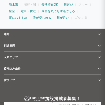
海水浴
湖畔・湖
長期滞在OK
川遊び
スキー
星空
電車・駅近
周囲を気にせず過ごせる
夏におすすめ
雪が楽しめる
川が近い
ゴルフ場
地方
都道府県
人気エリア
絞り込み条件
宿タイプ
施設掲載者募集！