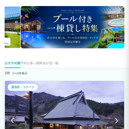
おすすめ順
予約が多い順
料金が安い順
2件
1〜2件表示
貸別荘・コテージ