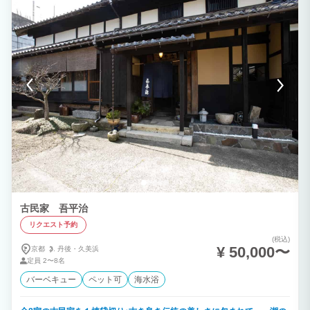
古民家 吾平治
リクエスト予約
(税込)
¥ 50,000〜
京都
丹後・
久美浜
定員
2〜8名
バーベキュー
ペット可
海水浴