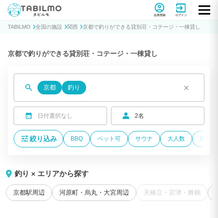
貸別荘コテージ・一棟貸し宿泊予約サイトTABILMO(タビルモ)
会員登録
ログイン
TABILMO
全国の施設
関西
京都で釣りができる貸別荘・コテージ・一棟貸し
京都で釣りができる貸別荘・コテージ・一棟貸し
×
京都
釣り
日付選択なし
2名
絞り込み
BBQ
ペット可
サウナ
大人数
海が近
釣り × エリアから探す
京都駅周辺
河原町・烏丸・大宮周辺
天橋立・宮津・舞鶴