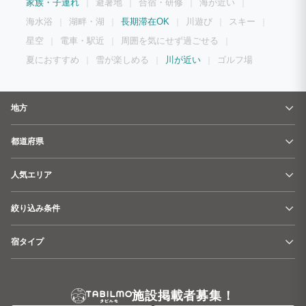
家族・子連れ
避暑地
合宿・研修
海が近い
海水浴
湖畔・湖
長期滞在OK
川遊び
スキー
星空
電車・駅近
周囲を気にせず過ごせる
夏におすすめ
雪が楽しめる
川が近い
ゴルフ場
地方
都道府県
人気エリア
絞り込み条件
宿タイプ
施設掲載者募集！