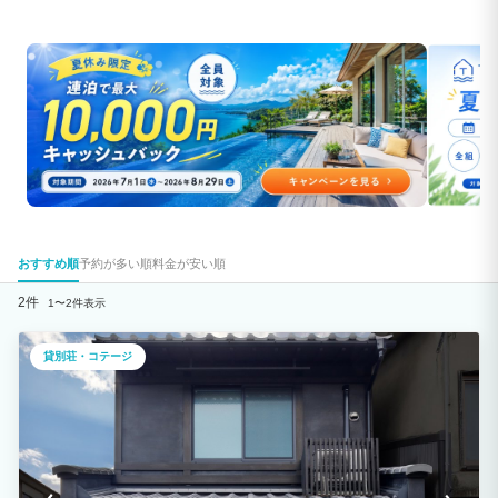
おすすめ順
予約が多い順
料金が安い順
2件
1〜2件表示
貸別荘・コテージ