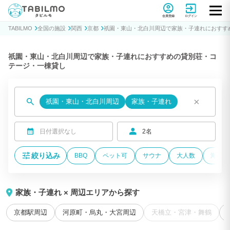
貸別荘コテージ・一棟貸し宿泊予約サイトTABILMO(タビルモ)
会員登録
ログイン
TABILMO
全国の施設
関西
京都
祇園・東山・北白川周辺で家族・子連れにおすす
祇園・東山・北白川周辺で家族・子連れにおすすめの貸別荘・コ
テージ・一棟貸し
×
祇園・東山・北白川周辺
家族・子連れ
日付選択なし
2名
絞り込み
BBQ
ペット可
サウナ
大人数
海が近
家族・子連れ × 周辺エリアから探す
京都駅周辺
河原町・烏丸・大宮周辺
天橋立・宮津・舞鶴