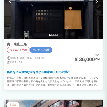
奏 東山三条
リクエスト予約
オンライン決済
(税込)
¥ 36,000〜
京都
祇園・
東山・
北白川周辺
定員
2〜5名
奥庭を望み優雅な時を感じる町家ホテルでの滞在
京都の中心部を流れる鴨川のすぐ東側の閑静な住宅街に佇む町家ホテルは、 モダンな
雰囲気の家具や装飾と和の趣を合わせた設えとなっています。 三条大橋で鴨川を渡れ
ば、旅行客に人気の先斗町や木屋町、繁華街である河原町など、 食事や買い物をする
のに便利な立地環境となっています。 また、施設から少し足を伸ばせば、赤い鳥居で
有名な平安神宮、浄土宗の総本山である知恩院、 ライトアップ時期には多くの観光客
が訪れる青蓮院門跡など観光スポットが目白押しです。 古都の旅を満喫する拠点とし
て最適となっています。 普段の生活とは異なるプライベート空間で非日常を感じなが
ら滞在をお楽しみください。
古民家