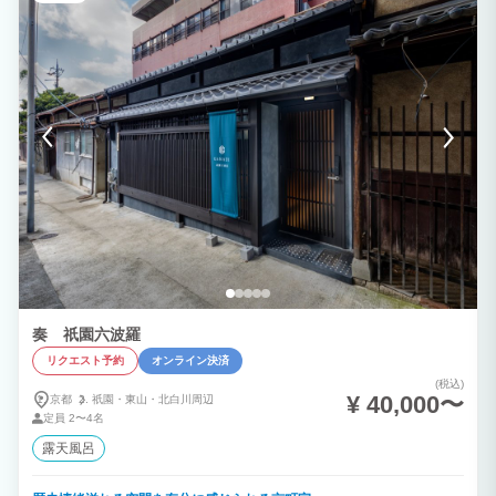
奏 祇園六波羅
リクエスト予約
オンライン決済
(税込)
¥ 40,000〜
京都
祇園・
東山・
北白川周辺
定員
2〜4名
露天風呂