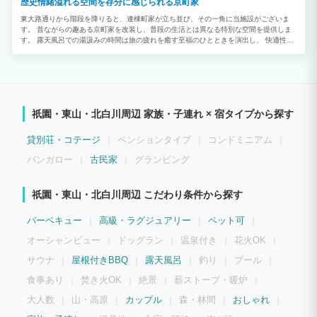
歴史情緒溢れる空間を存分に感じられる京町家
東大路通りから階段を降りると、連棟町家が立ち並び、その一角に当施設がございま
す。 昔ながらの趣ある京町家を改装し、普段の生活とは異なる特別な空間を提供しま
す。 露天風呂での湯汲みの時間は旅の疲れを癒す至福のひとときを演出し、 快適性に
こだわった充実の設備が滞在をより快適なものにしてくれます。 施設が位置する東山
周辺は世界遺産の「清水寺」をはじめ、 紅葉や桜の名所としても人気の「高台寺」、
祇園の象徴である「八坂神社」などの観光名所が目白押しの人気エリアです。 国内外
多くの観光客が訪れる花見小路では、タイミングが良ければ舞妓や芸妓にも会うことが
できるかもしれません。 徒歩圏内で行くことができる祇園エリアには、有名飲食店も
多くあり、 京都らしさを感じる旅を実現するのに最適な立地環境です。 プライベート
祇園・東山・北白川周辺 家族・子連れ × 宿タイプから探す
空間で楽しむ古都の滞在をぜひこの機会にお楽しみください。
貸別荘・コテージ
ペンションタイプ
コンドミニアム
バンガロー
古民家
グランピング
祇園・東山・北白川周辺 こだわり条件から探す
バーベキュー
高級・ラグジュアリー
ペット可
オーシャンビュー
ドッグラン
温泉付き
花火OK
サウナ
屋根付きBBQ
露天風呂
釣り
プール
食事あり
焚き火OK
絶景
薪ストーブ・暖炉
大人数
山・高原
カップル
森・林間
おしゃれ