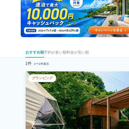
おすすめ順
予約が多い順
料金が安い順
1件
1〜1件表示
グランピング