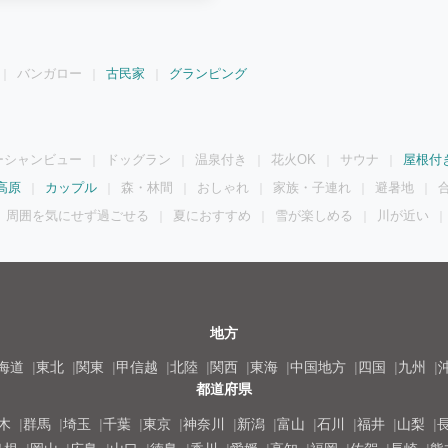
部屋】 ・定員：6名（6歳以上） ・
団をご利用いただきます ※定員人数
は大人料金の半額 【駐車場】 ・駐車
 【チェックイン／チェックアウト】
バンガロー
古民家
グランピング
事項】 ・室内着や寝間着はご持参くださ
るご質問》 ・チェックイン時間に遅
ています。18時を超える場合は必ず
すか？ 無料で同伴可能です。手足を拭
 リードなしで施設内を楽しんでいた
ーシャンビュー
ドッグラン
温泉付き
花火OK
サウナ
屋根付
ます。 ・食材やドリンクは持ち込み
金に含まれています。 ただ、ドリンク
高原
カップル
森・林間
おしゃれ
家族・子連れ
避暑地
？ 食事、ドリンク、タオル、歯ブラシ
周囲を気にせず過ごせる
夏におすすめ
雪が楽しめる
川が近い
ただし、お着替えやルームウェアが必
ますか？ 淡路島・瀬戸内のお菓子や飲
 ・クレジットカード・キャッシュレ
、BBQグリルはレンタル可能です
提供しています。キッチン用品や調味料
石公園展望台 徒歩10分 ▼スーパー・
売 新島水産 徒歩1分 ▼観光・アク
地方
海道
東北
関東
甲信越
北陸
関西
東海
中国地方
四国
九州
都道府県
木
群馬
埼玉
千葉
東京
神奈川
新潟
富山
石川
福井
山梨