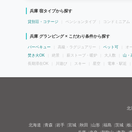
います。 ※トイレ・焚き火台は共通設備をお使いください。 【お
寝具：セミダブルベッド3台＋布団3セット（4名以上の場合は布
兵庫 宿タイプから探す
のカウントは6歳以上（小学生）からとなります。 ※小学生以上
場1台分無料：2台目以降は徒歩1分の予備駐車場をご案内します
貸別荘・コテージ
ペンションタイプ
コンドミニアム
・チェックイン：15:00 ・チェックアウト：10:00 【ご注意
い ・喫煙エリアは施設入口の指定場所のみとなります 《よくあ
れる場合はどうしたら良いですか？ 有人受付が18時までとなっ
兵庫 グランピング × こだわり条件から探す
ご連絡ください。 ・ペットは同伴可能ですか？料金はかかりま
いてマナーパンツを着用いただければお部屋の入室も可能です。
バーベキュー
高級・ラグジュアリー
ペット可
オ
だけますが、他の宿泊者様にはご配慮いただきますようお願いし
焚き火OK
可能ですか？ 可能です。アルコール・ソフトドリンク各種は料
絶景
薪ストーブ・暖炉
大人数
山・
のお待ち帰りはご遠慮ください。 ・何を持参したら良いですか
長期滞在OK
川遊び
スキー
星空
電車・駅近
は揃っていますので、基本的には手ぶらで結構で大丈夫です。 
要な場合はお持ちください。 ・施設内で食べ物やお土産は買え
み物を販売する予定です。早めにご案内できるよう頑張ります！
スサービスは使えますか。 ご利用可能です。 ・素泊まりの場合
か。 人気のWeber BBQグリルとフリードリンクを有料でご
は無料でお貸し出ししています。 《周辺施設》 ▼展望台▼ ・生
コンビニ・道の駅など▼ ・コンビニ ライフ 車5分 ・鮮魚販
ティビティ▼ ・カヌー体験（事前予約）
北
北海道
青森
岩手
宮城
秋田
山形
福島
茨城
栃