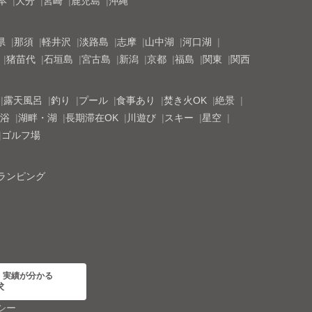
本
大分
宮崎
鹿児島
沖縄
県
那須
軽井沢
淡路島
志摩
山中湖
河口湖
猪苗代
石垣島
宮古島
新潟
京都
福島
関東
関西
露天風呂
釣り
プール
食事あり
焚き火OK
絶景
浴
湖畔・湖
長期滞在OK
川遊び
スキー
星空
ゴルフ場
ランピング
・実績が分かる
求
シー