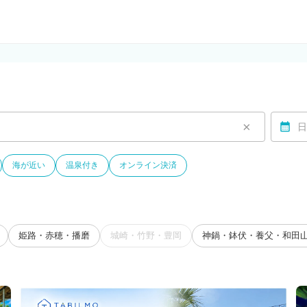
ルモ)
×
日
海が近い
温泉付き
オンライン決済
姫路・赤穂・播磨
城崎・竹野・豊岡
神鍋・鉢伏・養父・和田