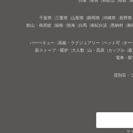
兵庫
奈良
和歌山
鳥取
千葉県
三重県
山梨県
静岡県
沖縄県
長野県
館山・南房総
箱根
熱海
白馬
南紀白浜
恩納村
湘
バーベキュー
高級・ラグジュアリー
ペット可
オー
薪ストーブ・暖炉
大人数
山・高原
カップル
森
電車・駅
貸別荘・
マ