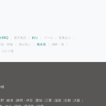
きBBQ
露天風呂
釣り
プール
食事あり
合宿・研修
海が近い
海水浴
湖畔・湖
ゴルフ場
沖縄
長野
岐阜
静岡・伊豆
愛知
三重
滋賀
京都
大阪