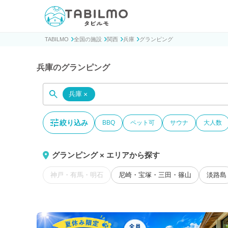
貸別荘コテージ・一棟貸し宿泊予約サイトTABILMO(タビ
TABILMO
全国の施設
関西
兵庫
グランピング
兵庫のグランピング
兵庫
×
絞り込み
BBQ
ペット可
サウナ
大人数
グランピング × エリアから探す
神戸・有馬・明石
尼崎・宝塚・三田・篠山
淡路島