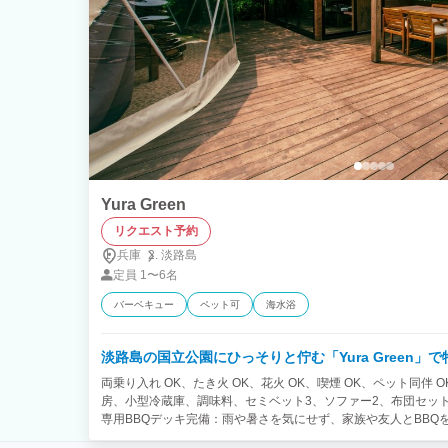
Yura Green
リクエスト予約
兵庫
淡路島
定員
1〜6名
バーベキュー
ペット可
海水浴
淡路島の国立公園にひっそりと佇む「Yura Green」
両乗り入れ OK、たき火 OK、花火 OK、喫煙 OK、ペット同伴 
房、小型冷蔵庫、調味料、セミベット3、ソファー2、布団セット３、Bl
専用BBQデッキ完備：雨や暑さを気にせず、家族や友人とBBQ
シ、バスアメニティ類） ・全室禁煙：クリーンな環境で安心・