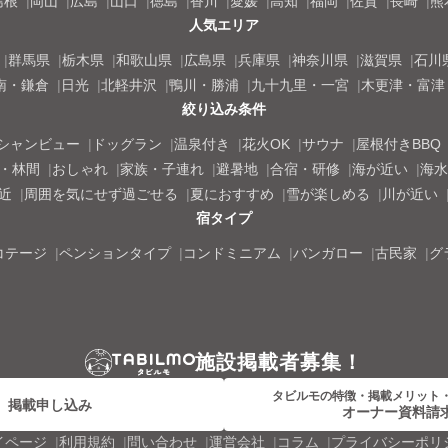
島根
岡山
広島
山口
徳島
香川
愛媛
高知
福岡
佐賀
長崎
熊
人気エリア
群馬県
栃木県
和歌山県
広島県
兵庫県
神奈川県
滋賀県
石川
南・鎌倉
日光
北軽井沢
鴨川・勝浦
九十九里・一宮
木更津・富津
絞り込み条件
シャンビュー
ドッグラン
温泉付き
花火OK
サウナ
屋根付きBBQ
・林間
おしゃれ
家族・子連れ
避暑地
合宿・研修
海が近い
海水
近
周囲を気にせず過ごせる
夏におすすめ
雪が楽しめる
川が近い
宿タイプ
コテージ
ペンションタイプ
コンドミニアム
バンガロー
古民家
グ
施設掲載者募集！
タビルモの特徴・掲載メリット
掲載申し込み
オーナー資料請
イページ
利用規約
問い合わせ
運営会社
コラム
プライバシーポリ