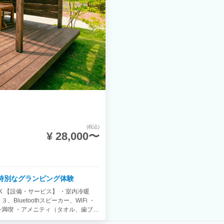
(税込)
¥ 28,000〜
で特別なグランピング体験
OK 【設備・サービス】 ・室内冷暖
uetoothスピーカー、WiFi ・
を満喫 ・アメニティ（タオル、歯ブラ
快適 ※別棟に専用のバスルームがござ