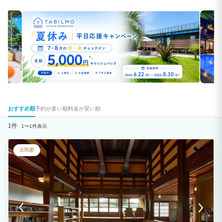
おすすめ順
予約が多い順
料金が安い順
1件
1〜1件表示
古民家