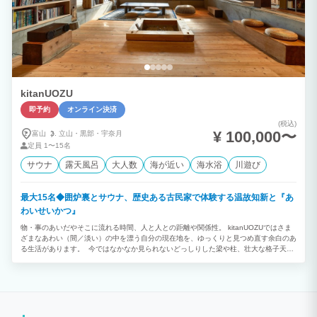
kitanUOZU
即予約
オンライン決済
(税込)
¥ 100,000〜
富山
立山・
黒部・
宇奈月
定員
1〜15名
サウナ
露天風呂
大人数
海が近い
海水浴
川遊び
最大15名◆囲炉裏とサウナ、歴史ある古民家で体験する温故知新と『あ
わいせいかつ』
物・事のあいだやそこに流れる時間、人と人との距離や関係性。 kitanUOZUではさま
ざまなあわい（間／淡い）の中を漂う自分の現在地を、ゆっくりと見つめ直す余白のあ
る生活があります。 今ではなかなか見られないどっしりした梁や柱、壮大な格子天井
の意匠、昔からの憩いの時間を受け継ぐ囲炉裏間、季節を眺める縁側。 「どこか懐か
しい、でもあたらしい」何かがここにはたくさん詰まっています。 一棟貸し切りのス
タイルで、気の置けないご友人や仕事仲間・ご家族とゆっくり過ごすことのできる贅沢
な空間です。 囲炉裏端で暖をとりながら話しをしたり、大テーブルに集まって皆で料
理をしたり、知らない音楽や本・アートに触れてみたり、ちょっと自転車でお出かけし
たり、大自然を肌で感じたり、サウナで整ってみたり… ふと見上げた天井に歴史の深