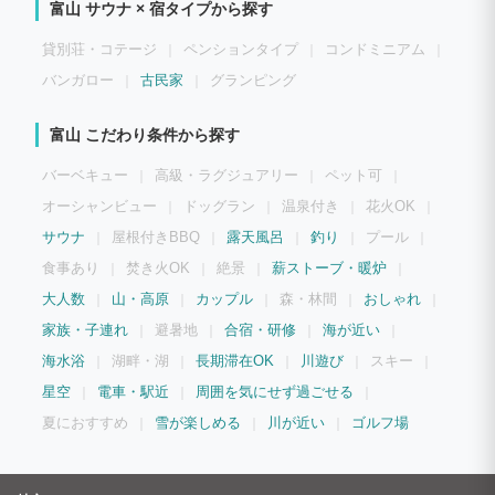
富山 サウナ × 宿タイプから探す
さを感じ、心が震える瞬間を感じよう！ ここで体験する【あわいせいかつ】には、非
日常のなかで日常を再発見する楽しさがきっとあります。
貸別荘・コテージ
ペンションタイプ
コンドミニアム
バンガロー
古民家
グランピング
富山 こだわり条件から探す
バーベキュー
高級・ラグジュアリー
ペット可
オーシャンビュー
ドッグラン
温泉付き
花火OK
サウナ
屋根付きBBQ
露天風呂
釣り
プール
食事あり
焚き火OK
絶景
薪ストーブ・暖炉
大人数
山・高原
カップル
森・林間
おしゃれ
家族・子連れ
避暑地
合宿・研修
海が近い
海水浴
湖畔・湖
長期滞在OK
川遊び
スキー
星空
電車・駅近
周囲を気にせず過ごせる
夏におすすめ
雪が楽しめる
川が近い
ゴルフ場