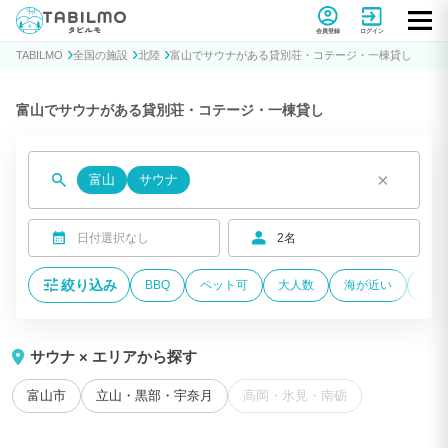
貸別荘コテージ・一棟貸し宿泊予約サイトTABILMO(タビルモ)
会員登録
ログイン
TABILMO
全国の施設
北陸
富山でサウナがある貸別荘・コテージ・一棟貸し
富山でサウナがある貸別荘・コテージ・一棟貸し
×
富山
サウナ
日付選択なし
2名
絞り込み
BBQ
ペット可
大人数
海が近い
温泉
サウナ × エリアから探す
富山市
立山・黒部・宇奈月
高岡・氷見・南砺