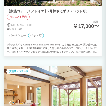
【家族コテージ ノトイエ】2号棟さえずり（ペット可）
リクエスト予約
(税込)
¥ 17,000〜
石川
金沢・
羽咋
定員
1〜6名
バーベキュー
ペット可
2号棟さえずり Cottage No.2 SAEZURI (bird song) こもれび棟に並び小高い丘の上に
建つ瀟洒な外観。 平成29年3月に完成したばかりの新築のコテージには、色々なパタ
ーンのタイルやガラスブロックを配した彩りのあるインテリア。 吹き抜けの天井と畳
スペースで縦の空間を拡げ、 コンパクトながら光のたくさん入る開放的なリビングで
お寛ぎ頂けます。 This stylish cottage stands on a small hill side by side with Cottage
KOMOREBI. The interior of the cottage is colorful using various types of tiles and
glass blocks. A double-height ceiling and tatami area widen the space of the
compact living room vertically, making it possible to receive a lot of sunlight. You will
貸別荘・コテージ
be sure to enjoy and get relaxed in this open and airy living room.