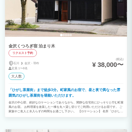
金沢くつろぎ宿 泊まり木
リクエスト予約
(税込)
¥ 38,000〜
石川
金沢・
羽咋
定員
1〜8名
大人数
「ひがし茶屋街」まで徒歩3分。町家風のお宿で、昼と夜で異なった雰
囲気のひがし茶屋街を堪能いただけます。
金沢の中心部、絶好なロケーションでありながら、閑静な住宅街にひっそりと佇む町屋
風のお宿。 お料理屋を改装した一棟を丸々貸し切りでご利用いただけるお宿です。 ご
家族やご友人と水入らずの時間をお過ごし下さい。 【ロケーション】 名所「ひがし茶
屋街」までわずか徒歩3分。 さらには兼六園・金沢城公園・21世紀美術館・近江町市
場など主要観光地を乗り放題で巡る「城下まち金沢周遊バス」停留所が目の前に位置し
ているため、あらゆる見所へのアクセスが容易で、金沢を最大限満喫頂けます。 ぼん
ぼりで淡く彩る夜のひがし茶屋街は、時代スリップしたかのような幻想を覚えます。お