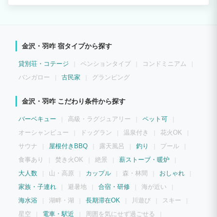
歴史が息づく主計町に佇む一軒の町家を、快適に過ごせる一棟貸しの宿として再生しま
した。 町家の住人となって、この地で穫れたものを食し、人々の暮らしを肌で感じ、
様々な体験を通じて伝統文化を知る。 それが町家一棟貸し「浅の川」が提案する大人
の極み旅。 都会の喧騒を忘れさせる隠れ家のような宿に暮らしながら、金沢の歴史と
伝統を存分にご堪能ください。 天然素材に囲まれた町家ならではの優しい佇まい。 由
緒ある伝統建築の趣を残しつつ修復した住空間は、自然の力を上手に取り入れることで
金沢・羽咋 宿タイプから探す
快適に暮らしてきた先人たちの知恵と美学が凝縮されています。 2階の窓の外には浅野
川が流れ、四季折々の景色を望むことができます。
貸別荘・コテージ
ペンションタイプ
コンドミニアム
バンガロー
古民家
グランピング
金沢・羽咋 こだわり条件から探す
バーベキュー
高級・ラグジュアリー
ペット可
オーシャンビュー
ドッグラン
温泉付き
花火OK
サウナ
屋根付きBBQ
露天風呂
釣り
プール
食事あり
焚き火OK
絶景
薪ストーブ・暖炉
大人数
山・高原
カップル
森・林間
おしゃれ
家族・子連れ
避暑地
合宿・研修
海が近い
海水浴
湖畔・湖
長期滞在OK
川遊び
スキー
星空
電車・駅近
周囲を気にせず過ごせる