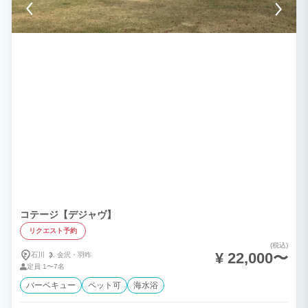
コテージ【デジャヴ】
リクエスト予約
(税込)
¥ 22,000〜
石川
金沢・
羽咋
定員
1〜7名
バーベキュー
ペット可
海水浴