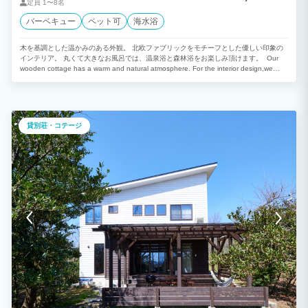
定員
1〜8名
バーベキュー
ペット可
海水浴
木を基調とした温かみのある外観。 北欧ファブリックをモチーフとした優しい印象の
インテリア。 丸くて大きなお風呂では、温泉浴と森林浴をお楽しみ頂けます。 Our
wooden cottage has a warm and natural atmosphere. For the interior design,we
have used Nordic fabrics to give a relaxed and friendly impression. In the cottage,
you can enjoy “Onsen” from our own hot spring.
貸別荘・コテージ