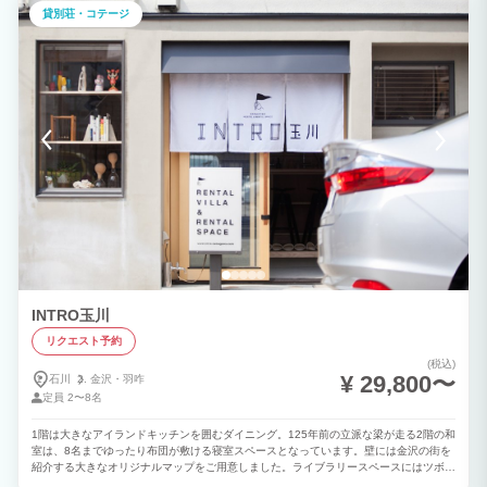
茶屋から奏でる三味の音色、北陸の自然が生み出す酒と山海の幸、お昼と異なる夜のひ
貸別荘・コテージ
がし茶屋街を全身でご堪能ください。 【お部屋】 大勢でご一緒に過ごせる30畳を超
えるリビングスペースをご用意。 お酒を楽しむバーカウンターやキッチンに加え、フ
リーWi-Fi、空気清浄機などを完備しています。 お休みの際は広々とした3室の寝室
で、旅の疲れをゆっくりと癒していただけます。 お客様が快適にお過ごし頂けますよ
う、調理家電や食器を始め、乾燥機能付洗濯機など各種設備の充足に力を入れておりま
す。 元小料理屋ならではの設備を活かし、大人数での食事パーティなどもお楽しみ頂
けます。
INTRO玉川
リクエスト予約
(税込)
¥ 29,800〜
石川
金沢・
羽咋
定員
2〜8名
1階は大きなアイランドキッチンを囲むダイニング。125年前の立派な梁が走る2階の和
室は、8名までゆったり布団が敷ける寝室スペースとなっています。壁には金沢の街を
紹介する大きなオリジナルマップをご用意しました。ライブラリースペースにはツボを
ついた品揃えが金沢で人気の『オヨヨ書林せせらぎ店』さんセレクトの本を揃えていま