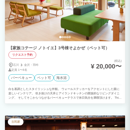
【家族コテージ ノトイエ】3号棟そよかぜ（ペット可）
リクエスト予約
(税込)
¥ 20,000〜
石川
金沢・
羽咋
定員
1〜8名
バーベキュー
ペット可
海水浴
白を基調としたスタイリッシュな外観。 ウォールステッカーをアクセントにした眼に
楽しいインテリア。 吹き抜けの天井とアイランドキッチンの開放的なリビングダイニ
ング、 そしてそこからつながるバーベキューテラスで休日気分を満喫頂けます。 This
modern and stylish cottage has a playful interior design. The living-dining room has
an atrium ceiling with a spacious kitchen making it perfect for large parties and
families.
古民家