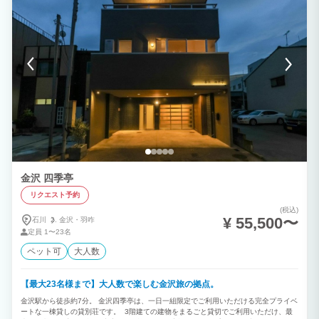
​金沢 四季亭
リクエスト予約
(税込)
¥ 55,500〜
石川
金沢・
羽咋
定員
1〜23名
ペット可
大人数
【最大23名様まで】大人数で楽しむ金沢旅の拠点。
金沢駅から徒歩約7分。 金沢四季亭は、一日一組限定でご利用いただける完全プライベ
ートな一棟貸しの貸別荘です。 3階建ての建物をまるごと貸切でご利用いただけ、最