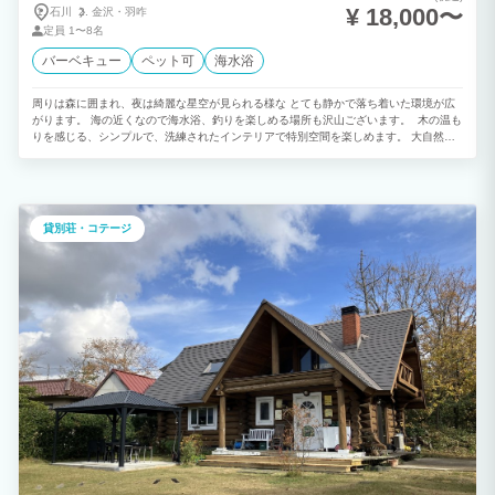
¥ 18,000〜
石川
金沢・
羽咋
定員
1〜8名
バーベキュー
ペット可
海水浴
周りは森に囲まれ、夜は綺麗な星空が見られる様な とても静かで落ち着いた環境が広
がります。 海の近くなので海水浴、釣りを楽しめる場所も沢山ございます。 木の温も
りを感じる、シンプルで、洗練されたインテリアで特別空間を楽しめます。 大自然の
中ゆったりとした時間を過ごすのもよし、テニスやゴルフなどのアクティビティで汗を
流すのもよし！ お好きな時間をお過ごしいただけます。 【全棟完備】wi-fi、BBQ、温
泉、ペットOK
貸別荘・コテージ