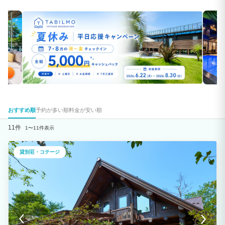
おすすめ順
予約が多い順
料金が安い順
11件
1〜11件表示
貸別荘・コテージ