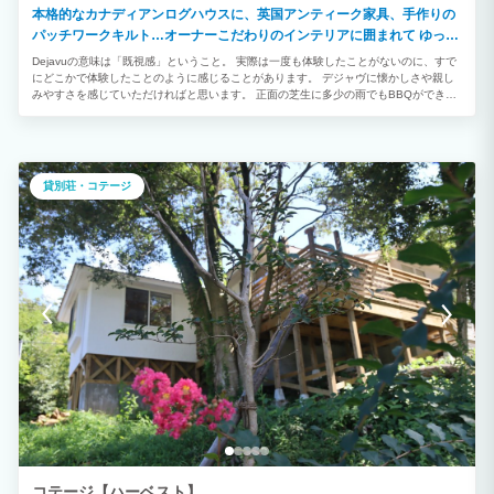
本格的なカナディアンログハウスに、英国アンティーク家具、手作りの
パッチワークキルト…オーナーこだわりのインテリアに囲まれて ゆっく
りとした贅沢な時間をお過ごしください。
Dejavuの意味は「既視感」ということ。 実際は一度も体験したことがないのに、すで
にどこかで体験したことのように感じることがあります。 デジャヴに懐かしさや親し
みやすさを感じていただければと思います。 正面の芝生に多少の雨でもBBQができる
ガゼボを作りました。BBQ器具レンタル1500円（木炭3㎏付き）
貸別荘・コテージ
コテージ【ハーベスト】