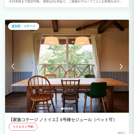
大23名様まで宿泊可能。 寝室は4か所あり、ご家族やグループごとにお部屋を分けな
がら快適にお過ごしいただけます。 また、各階にトイレ・洗面台を備え、1階と2階に
はお風呂をご用意。 大人数でのご滞在でもスムーズにご利用いただけます。 ご家族旅
行や三世代旅行、友人同士のグループ旅行、社員旅行など、さまざまなシーンにおすす
めです。 観光を楽しんだ後は、仲間やご家族とゆったり語らう特別な時間をお過ごし
ください。
貸別荘・コテージ
【家族コテージ ノトイエ】6号棟セジュール（ペット可）
リクエスト予約
(税込)