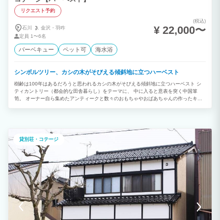
リクエスト予約
(税込)
¥ 22,000〜
石川
金沢・
羽咋
定員
1〜6名
バーベキュー
ペット可
海水浴
シンボルツリー、カシの木がそびえる傾斜地に立つハーベスト
樹齢は100年はあるだろうと思われるカシの木がそびえる傾斜地に立つハーベスト シ
ティカントリー（都会的な田舎暮らし）をテーマに、 中に入ると意表を突く中国箪
笥。 オーナー自ら集めたアンティークと数々のおもちゃやおばあちゃんの作ったキル
トが興味深い。 都会の喧騒を離れそんなラグラジュリーな空間をお楽しみください。
そしてこの日ばかりは少し夜更かししてみて下さい。忘れかけていた何かを見つける、
そんなきっかけ作りのお役に立てればと思っております。 基本2人から6人まで、もち
ろん家族同然のペットも OK。 時を忘れ、ゆっくりのんびりラグジュアリーな空間を
堪能していただきたいと思います。
貸別荘・コテージ