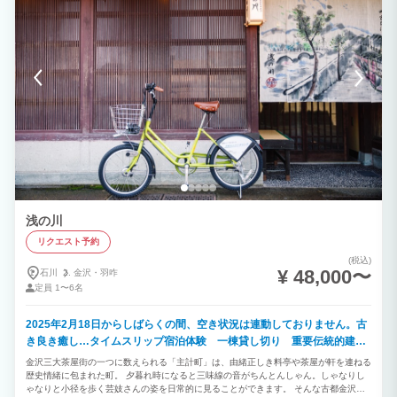
浅の川
リクエスト予約
(税込)
¥ 48,000〜
石川
金沢・
羽咋
定員
1〜6名
2025年2月18日からしばらくの間、空き状況は連動しておりません。古
き良き癒し…タイムスリップ宿泊体験 一棟貸し切り 重要伝統的建造
物保存地区の建造物
金沢三大茶屋街の一つに数えられる「主計町」は、由緒正しき料亭や茶屋が軒を連ねる
歴史情緒に包まれた町。 夕暮れ時になると三味線の音がちんとんしゃん。しゃなりし
ゃなりと小径を歩く芸妓さんの姿を日常的に見ることができます。 そんな古都金沢の