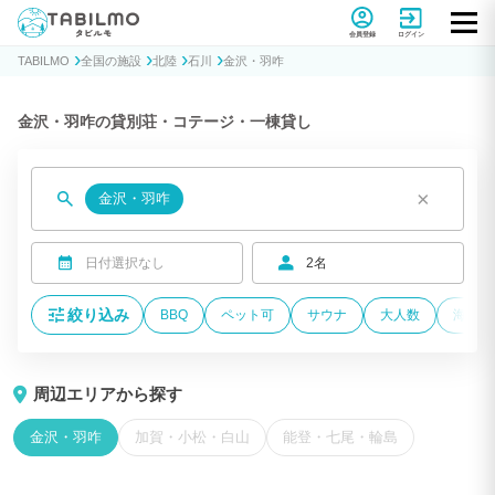
貸別荘コテージ・一棟貸し宿泊予約サイトTABILMO(タビルモ)
会員登録
ログイン
TABILMO
全国の施設
北陸
石川
金沢・羽咋
金沢・羽咋の貸別荘・コテージ・一棟貸し
×
金沢・羽咋
日付選択なし
2名
絞り込み
BBQ
ペット可
サウナ
大人数
海が近
周辺エリアから探す
金沢・羽咋
加賀・小松・白山
能登・七尾・輪島