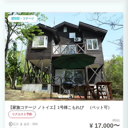
す。家族やグループで、旅行や合宿、パーティなどみなさんでどうぞお楽しみくださ
い。 1階アイランドキッチンはダイニングテーブルも兼用。8名までゆったりと過ごせ
ます。調理器具や食器はもちろん定番の調味料も揃えていますので、徒歩7分の近江町
市場で手に入れた食材を新鮮なうちに調理することもできます。 2階／寝室は18畳の
貸別荘・コテージ
和室。最大8名分のお布団を敷くことができます。チェックイン時には敷いた状態でお
出迎えいたします。真ん中にカーテンがあるので、早寝派と遅寝派、子どもと大人、女
性と男性などなど、必要な時にだけ、さっと仕切ってお使いください。 ※寝室の下階
は金澤テロワールさんとなっています。営業時間の18時～23時までは他のお客様もい
ますので、飛び回る、どすどす歩くなど大きな音が出ないようにご利用ください。普通
に会話していただく分には問題ございません。（とても美味しいレストランですので、
ご夕食の候補にぜひ）
【家族コテージ ノトイエ】1号棟こもれび （ペット可）
リクエスト予約
(税込)
¥ 17,000〜
石川
金沢・
羽咋