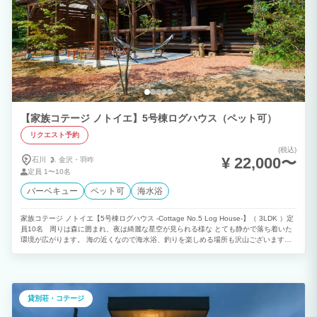
【家族コテージ ノトイエ】5号棟ログハウス（ペット可）
リクエスト予約
(税込)
¥ 22,000〜
石川
金沢・
羽咋
定員
1〜10名
バーベキュー
ペット可
海水浴
家族コテージ ノトイエ【5号棟ログハウス -Cottage No.5 Log House-】（ 3LDK ）定
員10名 周りは森に囲まれ、夜は綺麗な星空が見られる様な とても静かで落ち着いた
環境が広がります。 海の近くなので海水浴、釣りを楽しめる場所も沢山ございます。
大自然の中ゆったりとした時間を過ごすのもよし、テニスやゴルフなどのアクティビテ
ィで汗を流すのもよし！ お好きな時間をお過ごしいただけます。 もちろんバーベキュ
ーは屋根付き！大人数で、家族水いらずで、大切な仲間とゆったりお過ごしください。
貸別荘・コテージ