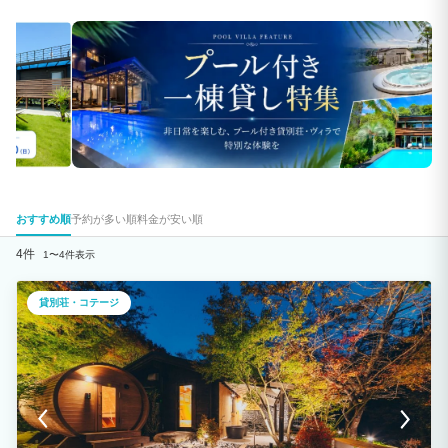
おすすめ順
予約が多い順
料金が安い順
4件
1〜4件表示
貸別荘・コテージ