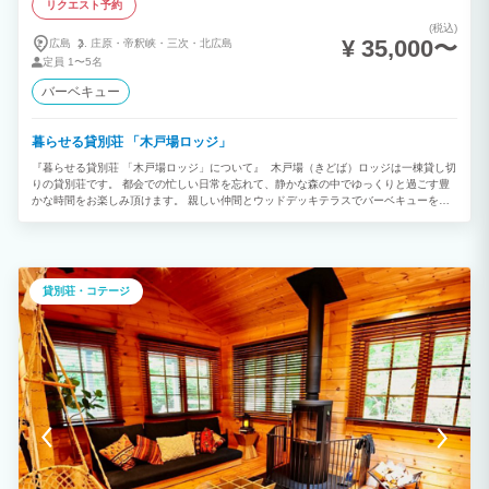
リクエスト予約
(税込)
¥ 35,000〜
広島
庄原・
帝釈峡・
三次・
北広島
定員
1〜5名
バーベキュー
暮らせる貸別荘 「木戸場ロッジ」
『暮らせる貸別荘 「木戸場ロッジ」について』 木戸場（きどば）ロッジは一棟貸し切
りの貸別荘です。 都会での忙しい日常を忘れて、静かな森の中でゆっくりと過ごす豊
かな時間をお楽しみ頂けます。 親しい仲間とウッドデッキテラスでバーベキューをし
たり、様々な楽しみ方ができます。 「豊かな森に囲まれた貸別」 木戸場ロッジは北広
島町大朝の静かな森の中にある貸別荘です。天然木をふんだんに使った室内は温かみの
ある空間。広島の県北レジャーや森林浴を楽しんだあとは、ロッジではゆったりと過ご
していただけるよう、こだわりの家具や備品をそろえています。これからも、別荘ライ
フを楽しんでいただけるよう、工夫を凝らし、変化させていこうと思っています。
貸別荘・コテージ
「四季折々、魅力あふれる北広島町」 北広島町は春の新緑、夏の清流、秋の紅葉、冬
のウインタースポーツと、一年を通して観光客に人気のエリア。別荘周辺は静かな森の
中。聞こえるのは川のせせらぎと鳥のさえずりだけ。自然の風を感じてお過ごしくださ
い。真夏でもクーラー無しで快適に過ごせる涼しい日が多いのも魅力。 「森のなかで
のバーベキューは格別の美味しさ」 涼しく快適なウッドテラスでのバーベキューをお
楽しみください。バーベキューグリルは無料で貸し出しています。親しい仲間、家族と
楽しむバーベキューは本当にオススメです。