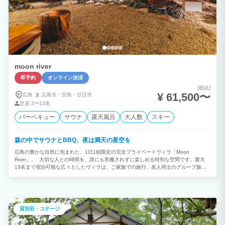
moon river
即予約
オンライン決済
(税込)
¥ 61,500〜
広島
広島市・
宮島・
廿日市
定員
2〜13名
バーベキュー
サウナ
露天風呂
大人数
スキー
森の中でサウナとBBQ、夜は満天の星空を
広島の豊かな自然に包まれた、1日1組限定の完全プライベートヴィラ「Moon
River」。 大切な人との時間を、誰にも邪魔されずに楽しめる特別な空間です。最大
13名まで宿泊可能な広々としたヴィラは、ご家族での旅行、友人同士のグループ旅、
記念日のお祝い、会社の合宿やワーケーションなど、さまざまなシーンに最適です。
目の前に広がる自然と、小瀬川の心地よいせせらぎ。都会の喧騒から離れ、ゆっくり流
れる時間の中で、心も身体もリセットされる非日常の滞在をお楽しみいただけます。
最大の魅力は、宿泊者だけが味わえる充実した癒し体験。バレルサウナで汗を流した後
は、露天風呂や自然の中での外気浴で贅沢な「ととのう」時間を。夜には星空を眺めな
貸別荘・コテージ
がらのBBQや団らんなど、普段とは違う特別な思い出を作ることができます。 さら
に、敷地内にはグランピングドームも完備。ヴィラの快適さとアウトドアの楽しさを融