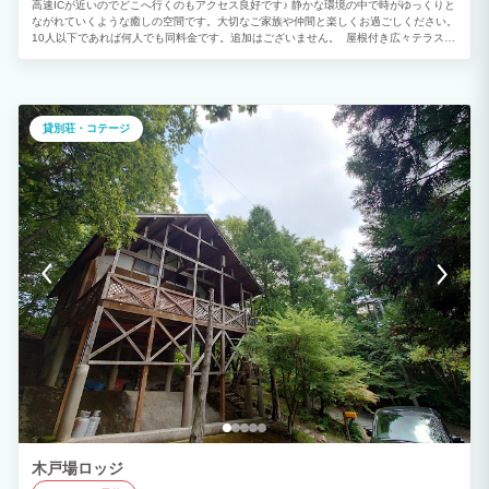
高速ICが近いのでどこへ行くのもアクセス良好です♪ 静かな環境の中で時がゆっくりと
ながれていくような癒しの空間です。大切なご家族や仲間と楽しくお過ごしください。
10人以下であれば何人でも同料金です。追加はございません。 屋根付き広々テラスで
すので、天候を気にせずBBQが楽しめます。 車で20分ほどの山頂より雲海が見れます
(天候によりますが） 静かな環境の中で時がゆっくりとながれていくような癒しの空間
です。大切なご家族や仲間と楽しくお過ごしください。 エアコンは各部屋についてお
ります。シーツ代、清掃代はいただきません。ゴミは分別していただければこちらで処
分致します。 秋は紅葉がきれいで、冬はスキー合宿などに最適です♪ 水は山の地下水
貸別荘・コテージ
を汲み上げており、ミネラルたっぷりの天然水です!お肌に優しく冬はお風呂につかる
としばらく体がポカポカします。 E-BIKEツアーで風を感じると気分爽快です！外国の
方も対応可能です。ご紹介します♪ 大朝のおいしい水とお米で作られた人気の地酒やワ
インをご紹介できます^^
木戸場ロッジ