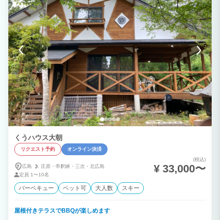
合した、ここでしか味わえない滞在体験をご提供します。 完全貸切だから、小さなお
子様連れのご家族も、周囲を気にせず思い思いの時間を満喫できます。 「ただ泊ま
る」だけではなく、「大切な人との思い出をつくる場所」へ。 広島での特別な旅行に
は、自然・癒し・遊びがすべて揃ったMoon Riverで、忘れられないひとときをお過ご
しください。
くうハウス大朝
リクエスト予約
オンライン決済
(税込)
¥ 33,000〜
広島
庄原・
帝釈峡・
三次・
北広島
定員
1〜10名
バーベキュー
ペット可
大人数
スキー
屋根付きテラスでBBQが楽しめます