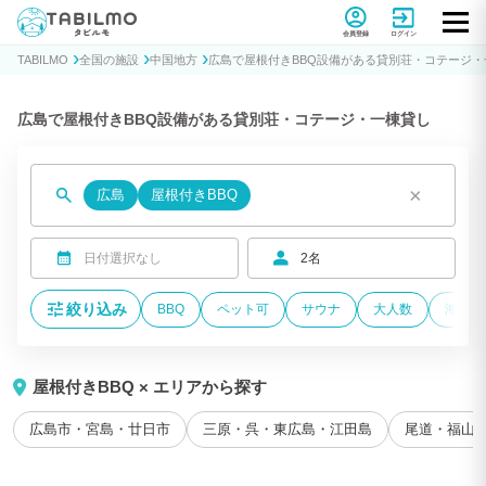
貸別荘コテージ・一棟貸し宿泊予約サイトTABILMO(タビルモ)
会員登録
ログイン
TABILMO
全国の施設
中国地方
広島で屋根付きBBQ設備がある貸別荘・コテージ・
広島で屋根付きBBQ設備がある貸別荘・コテージ・一棟貸し
×
広島
屋根付きBBQ
日付選択なし
2名
絞り込み
BBQ
ペット可
サウナ
大人数
海が近
屋根付きBBQ × エリアから探す
広島市・宮島・廿日市
三原・呉・東広島・江田島
尾道・福山