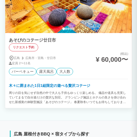
あそびのコテージ廿日市
リクエスト予約
(税込)
¥ 60,000〜
広島
広島市・
宮島・
廿日市
定員
2〜11名
バーベキュー
露天風呂
大人数
木々に囲まれた1日1組限定の遊べる贅沢コテージ
周りの目を気にせず自然の中で大人も子供もゆっくり楽しめる。 備品や道具も充実し
ていてまるで自分達だけの贅沢な別荘。 グランピング施設とホテルの良さを掛け合わ
せた新感覚の体験型施設「あそびのコテージ」 春夏秋冬いつでもお待ちしておりま
す。
広島 屋根付きBBQ × 宿タイプから探す