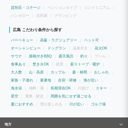
貸別荘・コテージ
ペンションタイプ
コンドミニアム
バンガロー
古民家
グランピング
広島 こだわり条件から探す
バーベキュー
高級・ラグジュアリー
ペット可
オーシャンビュー
ドッグラン
温泉付き
花火OK
サウナ
屋根付きBBQ
露天風呂
釣り
プール
食事あり
焚き火OK
絶景
薪ストーブ・暖炉
大人数
山・高原
カップル
森・林間
おしゃれ
家族・子連れ
避暑地
合宿・研修
海が近い
海水浴
湖畔・湖
長期滞在OK
川遊び
スキー
星空
電車・駅近
周囲を気にせず過ごせる
夏におすすめ
雪が楽しめる
川が近い
ゴルフ場
地方