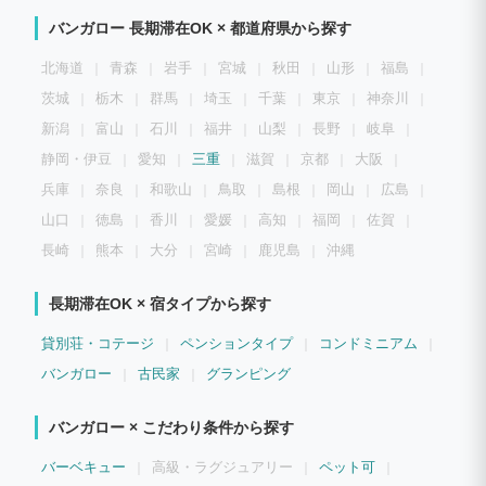
バンガロー 長期滞在OK × 都道府県から探す
北海道
青森
岩手
宮城
秋田
山形
福島
茨城
栃木
群馬
埼玉
千葉
東京
神奈川
新潟
富山
石川
福井
山梨
長野
岐阜
静岡・伊豆
愛知
三重
滋賀
京都
大阪
兵庫
奈良
和歌山
鳥取
島根
岡山
広島
山口
徳島
香川
愛媛
高知
福岡
佐賀
長崎
熊本
大分
宮崎
鹿児島
沖縄
長期滞在OK × 宿タイプから探す
貸別荘・コテージ
ペンションタイプ
コンドミニアム
バンガロー
古民家
グランピング
バンガロー × こだわり条件から探す
バーベキュー
高級・ラグジュアリー
ペット可