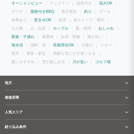
オーシャンビュー
ドッグラン
温泉付き
花火OK
サウナ
屋根付きBBQ
露天風呂
釣り
プール
食事あり
焚き火OK
絶景
薪ストーブ・暖炉
大人数
山・高原
カップル
森・林間
おしゃれ
家族・子連れ
避暑地
合宿・研修
海が近い
海水浴
湖畔・湖
長期滞在OK
川遊び
スキー
星空
電車・駅近
周囲を気にせず過ごせる
夏におすすめ
雪が楽しめる
川が近い
ゴルフ場
地方
都道府県
人気エリア
絞り込み条件