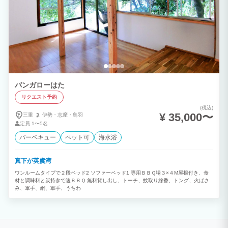
バンガローはた
リクエスト予約
(税込)
¥ 35,000〜
三重
伊勢・
志摩・
鳥羽
定員
1〜5名
バーベキュー
ペット可
海水浴
真下が英虞湾
ワンルームタイプで２段ベッド2 ソファーベッド1 専用ＢＢＱ場３×４M屋根付き、食
材と調味料と炭持参で速ＢＢＱ 無料貸し出し、トーチ、蚊取り線香、トング、火ばさ
み、軍手、網、軍手、うちわ