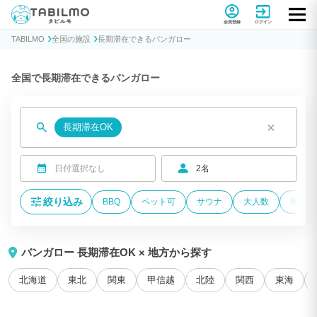
貸別荘コテージ・一棟貸し宿泊予約サイトTABILMO(タビルモ)
会員登録
ログイン
TABILMO
全国の施設
長期滞在できるバンガロー
全国で長期滞在できるバンガロー
×
長期滞在OK
日付選択なし
2名
絞り込み
BBQ
ペット可
サウナ
大人数
海が近
バンガロー 長期滞在OK × 地方から探す
北海道
東北
関東
甲信越
北陸
関西
東海