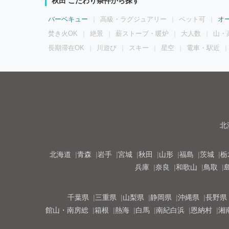
秋田 こだわり条件から探す
バーベキュー
高級・ラグジュアリー
ペット可
オ
焚き火OK
絶景
薪ストーブ・暖炉
大人数
山・
長期滞在OK
川遊び
スキー
星空
電車・駅近
北
北海道
青森
岩手
宮城
秋田
山形
福島
茨城
栃
兵庫
奈良
和歌山
鳥取
千葉県
三重県
山梨県
静岡県
沖縄県
長野県
館山・南房総
箱根
熱海
白馬
南紀白浜
恩納村
湘