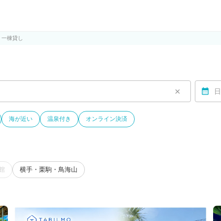
ルモ)
・一棟貸し
×
日
海が近い
温泉付き
オンライン決済
館
横手・栗駒・鳥海山