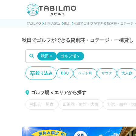
貸別荘コテージ・一棟貸し宿泊予約サイトTABILMO(タビ
TABILMO
全国の施設
東北
秋田でゴルフができる貸別荘・コテージ
秋田でゴルフができる貸別荘・コテージ・一棟貸し
秋田
×
ゴルフ場
×
絞り込み
BBQ
ペット可
サウナ
大人数
ゴルフ場 × エリアから探す
秋田市・男鹿
田沢湖・角館・大曲
能代・白神・大