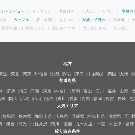
ーシャンビュー
ドッグラン
温泉付き
花火OK
サウナ
屋根付
高原
カップル
森・林間
おしゃれ
家族・子連れ
避暑地
周囲を気にせず過ごせる
夏におすすめ
雪が楽しめる
川が近い
地方
海道
東北
関東
甲信越
北陸
関西
東海
中国地方
四国
九州
都道府県
木
群馬
埼玉
千葉
東京
神奈川
新潟
富山
石川
福井
山梨
島根
岡山
広島
山口
徳島
香川
愛媛
高知
福岡
佐賀
長崎
熊
人気エリア
群馬県
栃木県
和歌山県
広島県
兵庫県
神奈川県
滋賀県
石川
南・鎌倉
日光
北軽井沢
鴨川・勝浦
九十九里・一宮
木更津・富津
絞り込み条件