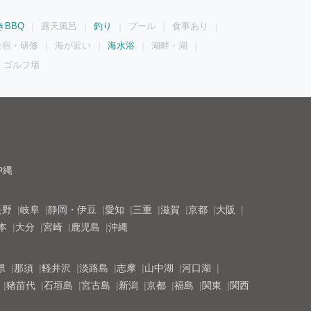
きBBQ
露天風呂
釣り
プール
食事あり
合宿・研修
海が近い
海水浴
湖畔・湖
ゴルフ場
沖縄
長野
岐阜
静岡・伊豆
愛知
三重
滋賀
京都
大阪
本
大分
宮崎
鹿児島
沖縄
県
那須
軽井沢
淡路島
志摩
山中湖
河口湖
猪苗代
石垣島
宮古島
新潟
京都
福島
関東
関西