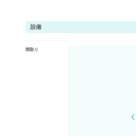
高級・ラグジュアリー
◯家族や友人とプライベートな時間を楽しみたい方
◯BBQやアウトドアを思いっきり満喫したい方
屋根付きBBQ
山・高原
■サウナオプション
設備
・アウトドアサウナ：1,100円 / 1人（5名様からご利用
和室あり
・ワンセット2時間
素泊まり
＊暴雨暴風使用不可
テレワーク
＊水風呂凍結の為11月～3月末日まで使用不可（外気温
間取り
■BBQオプション
・BBQコンロレンタル：5,500円
（炭6キロ、着火剤、割り箸、紙皿、紙コップ、トング、
＊追加の炭は550円にて承ります。
■夕朝食プラン有り
・本格グランピングBBQ 大人￥4,400
・ディナーコースプラン 大人￥4,400
・朝食 大人￥1,650
＊オプションご希望の場合は予約時に備考欄にてご連絡く