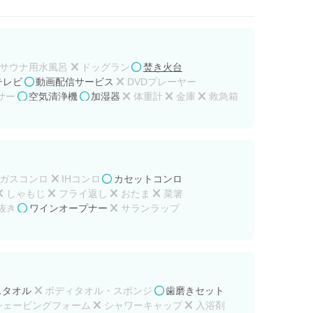
サウナ用水風呂
ドッグラン
焚き火台
テレビ
動画配信サービス
DVDプレーヤー
サー
空気清浄機
加湿器
体重計
金庫
救急箱
ガスコンロ
IHコンロ
カセットコンロ
しゃもじ
フライ返し
おたま
菜箸
抜き
ワインオープナー
サランラップ
スタオル
ボディタオル・スポンジ
歯磨きセット
シェービングフォーム
シャワーキャップ
入浴剤