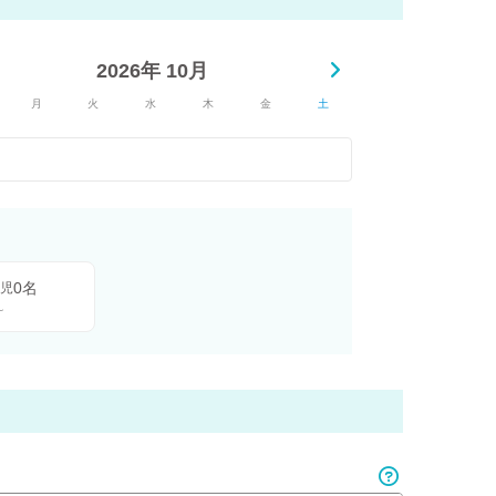
2026年 10月
月
火
水
木
金
土
0名
児
～