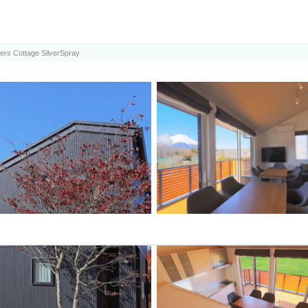
ルモ)
ers Cottage SilverSpray
ジ