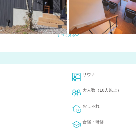
の特別な空間。どこにいても雄大な富士山を眺めながら、非日常のひとと
すべて見る
。
ぴったり。
お子様も安心してのびのび遊べる 開放的な空間です。
サウナ
Qを満喫！
大人数（10人以上）
食材で本格的な料理も楽しめます。
おしゃれ
らに、 富士山を眺めながら入浴できる浴室 で、心も体も癒される贅沢
合宿・研修