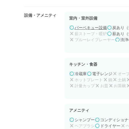
設備・アメニティ
室内・室外設備
バーベキュー設備
炭あり（
薪ストーブ・暖炉
薪あり（
ブルーレイプレーヤー
洗浄
バリアフリー
プロジェクタ
キッチン・食器
冷蔵庫
電子レンジ
オー
ホットプレート
鍋
土鍋
計量カップ
お皿
お茶碗
アルミホイル
台所用洗剤
アメニティ
シャンプー
コンディショナ
ヘアブラシ
ドライヤー