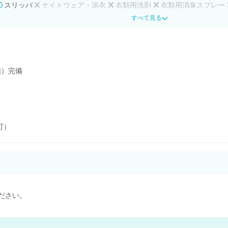
スリッパ
ナイトウェア・浴衣
衣類用洗剤
衣類用消臭スプレー
すべて見る
類）完備
可）
ださい。