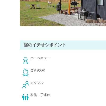
★圧巻の富士ビュー！
「シルバースプレィ 山中湖」は、 全館富士山ビュー 
★最大10名宿泊OK！家族・グループ旅行に最適
広々とした庭付きのコテージは、 最大10名まで宿泊可能 
主寝室3部屋を完備し、家族旅行やグループでの滞在にも
宿のイチオシポイント
★広々した庭の使い方は自由
サッカーボールやバドミントンの無料貸し出しがあり、 
バーベキュー
★全天候型BBQ場＆最新キッチン完備
リビング直通の 全天候型BBQ場 で、天気を気にせずBB
焚き火OK
最新のシステムキッチンも完備しているので、持ち込みの
★レンタルサウナ＆富士山ビューのバスルーム
カップル
リラックスしたい方には レンタルサウナ もご用意！ さ
家族・子連れ
★こんな方におすすめ
◯富士山を眺めながらのんびり過ごしたい方