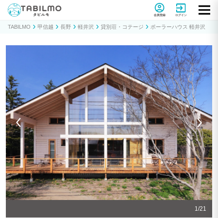
貸別荘コテージ・一棟貸し宿泊予約サイトTABILMO(タビルモ)
会員登録
ログイン
TABILMO
甲信越
長野
軽井沢
貸別荘・コテージ
ポーラーハウス 軽井沢
1
/
21