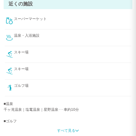
＊駐車場スペース(無料)は指定場所以外駐車出来ません。規定台数以上は近隣
近くの施設
の駐車場へお願いいたします。なお、駐車場スペース内のトラブル・事故は当
社の免責となります。
＊備品の汚損、破損、建物の破壊行為、シンク、トイレ風呂場等の水を詰まら
スーパーマーケット
せた場合は、当社より 実費請求いたします。 なお、吐瀉物を確認した場合は
クリーニング費 11,000 円他破損汚損物の実費請求がございます。 ご了承くだ
さい。
温泉・入浴施設
【天災事変等について】
天災事変等の場合は、確定金額内での一年以内のご宿泊可能な日時の振替適用
スキー場
となります(返金はございません）。
なお、交通機関が運行または一般道路の運行が可能な場合は規定のキャンセル
スキー場
料が発生いたします。
ご了承ください。
ゴルフ場
上記は予約後に発生する予期せぬ事態からゲスト様をお守りすることを目的と
しています。
■温泉
＊天災地変、設備不良、停電、断水、ガス／灯油切れ等の為に起こった損害に
千ヶ滝温泉｜塩竃温泉｜星野温泉･･･車約10分
関し、過失の有無を問わず弊社は一切の責任を負いません。
■ゴルフ
軽井ゴルフ倶楽部･･･車6分
すべて見る
軽井沢72ゴルフ･･･車12分