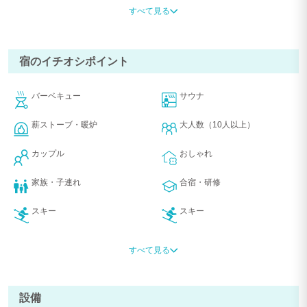
朝寝坊なんてことも、ポーラーハウスでは可能です。
すべて見る
都会の出来事はすべて忘れて、
「本当のわたし」に逢いにいく。
私と癒やしと軽井沢。素敵な空間を体験してください。
宿のイチオシポイント
＊JAPA認定施設
◆のんびりとくつろぐ究極の休日
バーベキュー
サウナ
ウッドデッキに面したサンルームは吹き抜けとなっていて、床から天井まであ
る窓から差し込む光が気持ちよく、ソファでほっと一息ついていただけます
薪ストーブ・暖炉
大人数（10人以上）
すぐ側には縦長でおしゃれな薪ストーブがあり、寒い季節には体を芯からじん
わり温めてくれるでしょう。
カップル
おしゃれ
屋根付きのウッドデッキには、くつろげるデッキチェアーの他にBBQスペース
があります。ぜひ来る途中で軽井沢の豊富な食材を買い込み、賑やかなBBQを
家族・子連れ
合宿・研修
してください。広いキッチンとも簡単に行き来できるので、凝ったお料理に挑
戦してみても楽しいです。
スキー
スキー
◆ゲスト様へのお願い
・動物アレルギーのお客様もご宿泊なさる為ペット同伴は禁止です。デッキス
高級・ラグジュアリー
屋根付きBBQ
すべて見る
テイ不可
山・高原
ログハウス
(無断同伴を確認した場合23,100円の罰則オゾン清掃費をご請求致します。)
・アーリーチェックイン、レイトチェックアウトは事前予約です。(1時間につ
長期滞在OK
素泊まり
き2,310円 税込)
設備
深夜着OK
テレワーク
繁忙期は対応できない場合がございます。