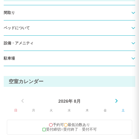
予めご了承ください。
音楽合宿
間取り
ベッドについて
設備・アメニティ
駐車場
空室カレンダー
2026年 8月
日
月
火
水
木
金
土
予約可
最低泊数あり
受付締切
受付終了
受付不可
－