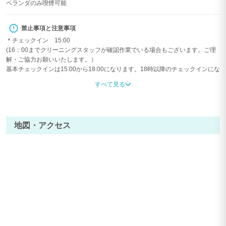
ベランダのみ喫煙可能
禁止事項と注意事項
＊チェックイン 15:00
(16：00までクリーニングスタッフが確認作業でいる場合もございます。ご理
解・ご協力お願いいたします。）
基本チェックインは15:00から18:00になります。18時以降のチェックインにな
る場合は、
すべて見る
チェックイン時に何かお困りごとが生じお電話を頂きますと緊急対応となって
しまいます。
遠隔でのご案内となり、何かトラブルとなっても18時以降当社全免責となりま
すので予めご了承ください。
地図・アクセス
（当日までご予約のないアーリーチェックインは1時間5775円ご請求いたしま
す。）
＊チェックアウト 10：00
（当日までご予約のないレイトチェックアウトは1時間5775円ご請求いたしま
す。）
＊21時から翌朝9時まではお静かにお願いいたします。
騒音クレームが来る場合当社スタッフ・警察より警告する場合があります。
＊動物アレルギーのゲスト様もご宿泊なさる、ペットご同伴不可の別荘です。
ペットご同伴確認の場合罰則オゾン清掃費23100円発生いたします。
＊吐瀉物を確認した場合は如何なる場合もクリーニング費11550円他破損汚損
物の実費請求を致します。