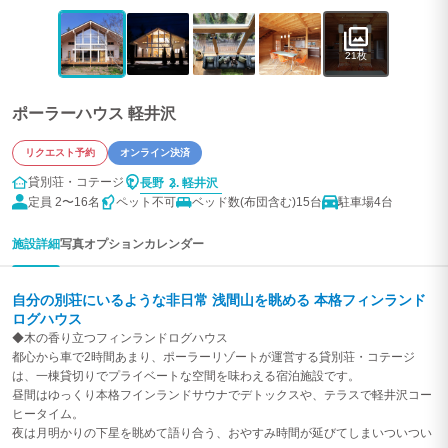
21枚
ポーラーハウス 軽井沢
リクエスト予約
オンライン決済
貸別荘・コテージ
長野
軽井沢
定員 2〜16名
ペット不可
ベッド数(布団含む)15台
駐車場4台
施設詳細
写真
オプション
カレンダー
自分の別荘にいるような非日常 浅間山を眺める 本格フィンランド
ログハウス
◆木の香り立つフィンランドログハウス
都心から車で2時間あまり、ポーラーリゾートが運営する貸別荘・コテージ
は、一棟貸切りでプライベートな空間を味わえる宿泊施設です。
昼間はゆっくり本格フインランドサウナでデトックスや、テラスで軽井沢コー
ヒータイム。
夜は月明かりの下星を眺めて語り合う、おやすみ時間が延びてしまいついつい