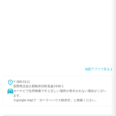
＊必ず正確な宿泊人数でご予約ください。別荘外に防犯カメラがありますの
で、予約人数と違う人数で宿泊されたことを発見したら、１名1泊につき、正
規追加料金の2倍を請求させていただきます。
厳守いただきますようお願い致します。
＊お部屋に関してお気づきの点・お困りごとは必ずチェックイン日 18 時迄
に、ご連絡をお願いいた します。18時を過ぎた場合は、ご対応できない場合
がございます。
＊14名様以上のの場合のみ洗面所横の2段ベッドのお部屋はがオープンとなり
ます。お部屋割のご希望はチェックイン1週間前までにご連絡をお願いいたし
ます。
＊花火・焚き火は禁止とさせていただいております。
＊ホットプレートのご持参・ご利用はご遠慮ください。
＊軽井沢町の自然保護対策要綱に則り、当社管理別荘は屋外・デッキでのご歓
談・片付け含 め BBQ のご利用は 21 時までとなります。 なお、22 時以降に警
地図アプリで見る
察に通報された場合は軽犯罪法(1 日以上 30 日未満の拘留もしくは 1000 円以
上 1 万円 未満の罰金)迷惑防止条例違反等の罪に問われる可能性がございま
す。
〒389-0111
長野県北佐久郡軽井沢町長倉2438-1
＊12月から3月までは路面が凍結する恐れがございます。スタッドレスタイヤ
カーナビで住所検索ですと正しい場所が表示されない場合がござい
およびチェーンのご使用をお願いします。
ます。
＊12月から3月末までは碓氷軽井沢インターから左折の和美峠経由の道路が冬
※google mapで「ポーラーハウス軽井沢」と検索ください。
期閉鎖になります。
＊清掃はチェックアウト後のみとなります。 (3 泊以上の場合、ご希望がござ
いましたらゴミ回収をさせていただきます。)