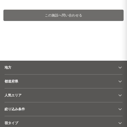
■テニス
軽井沢インドアテニスコート･･･車4分
この施設へ問い合わせる
軽井沢会テニスコート･･･車10分
■スキー場
軽井沢プリンスホテルスキー場･･･車10分
■スーパー
デリシア 軽井沢店･･･車5分
ツルヤ 軽井沢店･･･車6分
■その他
地方
軽井沢高原教会･･･車6分
軽井沢プリンスショッピングプラザ･･･車8分
都道府県
人気エリア
絞り込み条件
宿タイプ