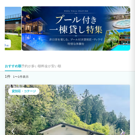
おすすめ順
予約が多い順
料金が安い順
1件
1〜1件表示
貸別荘・コテージ