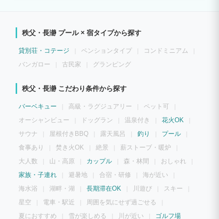
な滞在目的に対応する「チチブンブン」で快適にお過ごしください。 敷地は100坪以
上のあり、縁側や人工芝を敷いたお庭でBBQやハンモック、ビニールプールを楽しむ
ことができます 建物は約50㎡の広さで大人が3〜4名過ごせるスペースになっていま
す。 リビングダイニングには三人掛けソファーやスマートテレビがあり、プレイステ
秩父・長瀞 プール × 宿タイプから探す
ーションやDVDも楽しめます。 真新しいシステムキッチンと四人掛けのダイニングテ
ーブル、冷蔵庫、オーブンレンジ、トースター、電気ケトル、炊飯ジャーが設置されて
います。 システムキッチンには調理器具や食器がすべて揃っています。 ※塩、しょう
貸別荘・コテージ
ペンションタイプ
コンドミニアム
ゆ、お酢などの調味料もありますが、他に必要なものがあればご自身でご用意くださ
い。 トイレは玄関側にあり部屋と接触しておらずプライベートが守られています。 程
バンガロー
古民家
グランピング
よい広さの洗面所、お風呂は追い焚き可能、ボディソープ、シャンプー、コンディショ
ナーが設置されています。 ※タオルは設置されていないのでご用意ください。 6畳の
寝室のクローゼットに3人分の寝具が入っています。大人4名でご利用される場合、1名
秩父・長瀞 こだわり条件から探す
はソファーをご利用ください。 玄関にInformationボードや害虫用のスプレーなどがあ
りますので、適宜ご利用ください。 屋外倉庫にはBBQセットやハンモックなど外で使
バーベキュー
高級・ラグジュアリー
ペット可
うサービス品が入っていますので、専用の鍵を使ってご利用ください。 花火は手持ち
花火のみでお願い致します。人工芝の上でやると溶けるので反対側の敷地でお願い致し
オーシャンビュー
ドッグラン
温泉付き
花火OK
ます。 また、火消し用のバケツに水を入れてご利用ください。 広い敷地がチチブンブ
ンの魅力ですが、森側は斜面が急になっていて危険なので、アニマルネットを越えて森
サウナ
屋根付きBBQ
露天風呂
釣り
プール
側に侵入しないようにしてください。
食事あり
焚き火OK
絶景
薪ストーブ・暖炉
大人数
山・高原
カップル
森・林間
おしゃれ
家族・子連れ
避暑地
合宿・研修
海が近い
海水浴
湖畔・湖
長期滞在OK
川遊び
スキー
星空
電車・駅近
周囲を気にせず過ごせる
夏におすすめ
雪が楽しめる
川が近い
ゴルフ場