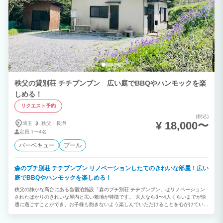
秩父の貸別荘 チチブンブン 広い庭でBBQやハンモックを楽
しめる！
リクエスト予約
(税込)
¥ 18,000〜
埼玉
秩父・
長瀞
定員
1〜4名
バーベキュー
プール
森のプチ別荘 チチブンブン リノベーションしたてのきれいな部屋！広い
庭でBBQやハンモックを楽しめる！
秩父の静かな高台にある当宿泊施設「森のプチ別荘 チチブンブン」はリノベーション
されたばかりのきれいな屋内と広い敷地が特徴です。 大人なら3〜4人くらいまでが快
適に過ごすことができ、お子様も飽きないよう楽しんでいただけることを心がけていま
す。秩父市内の街中にもすぐに出られる便利な場所です。 トレッキングや登山や巡礼
の拠点、バイカーや釣り人の宿、テレワークとして利用するのにも適しています。様々