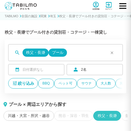
貸別荘コテージ・一棟貸し宿泊予約サイトTABILMO(タビルモ)
会員登録
ログイン
TABILMO
全国の施設
関東
埼玉
秩父・長瀞でプール付きの貸別荘・コテージ・一
秩父・長瀞でプール付きの貸別荘・コテージ・一棟貸し
×
秩父・長瀞
プール
日付選択なし
2名
絞り込み
BBQ
ペット可
サウナ
大人数
海が近
プール × 周辺エリアから探す
川越・大宮・所沢・越谷
熊谷・深谷・羽生
秩父・長瀞
飯