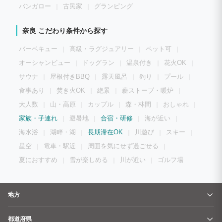
バンガロー
古民家
グランピング
奈良 こだわり条件から探す
バーベキュー
高級・ラグジュアリー
ペット可
オーシャンビュー
ドッグラン
温泉付き
花火OK
サウナ
屋根付きBBQ
露天風呂
釣り
プール
食事あり
焚き火OK
絶景
薪ストーブ・暖炉
大人数
山・高原
カップル
森・林間
おしゃれ
家族・子連れ
避暑地
合宿・研修
海が近い
海水浴
湖畔・湖
長期滞在OK
川遊び
スキー
星空
電車・駅近
周囲を気にせず過ごせる
夏におすすめ
雪が楽しめる
川が近い
ゴルフ場
地方
都道府県