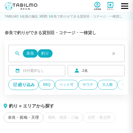
貸別荘コテージ・一棟貸し宿泊予約サイトTABILMO(タビルモ)
会員登録
ログイン
TABILMO
全国の施設
関西
奈良で釣りができる貸別荘・コテージ・一棟貸し
奈良で釣りができる貸別荘・コテージ・一棟貸し
×
奈良
釣り
日付選択なし
2名
絞り込み
BBQ
ペット可
サウナ
大人数
海が近
釣り × エリアから探す
奈良・斑鳩・天理
飛鳥・橿原・三輪
吉野・奥吉野