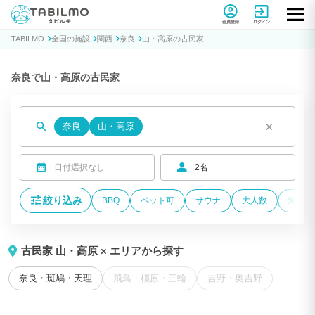
貸別荘コテージ・一棟貸し宿泊予約サイトTABILMO(タビルモ)
会員登録
ログイン
TABILMO
全国の施設
関西
奈良
山・高原の古民家
奈良で山・高原の古民家
×
奈良
山・高原
日付選択なし
2名
絞り込み
BBQ
ペット可
サウナ
大人数
海が近
古民家 山・高原 × エリアから探す
奈良・斑鳩・天理
飛鳥・橿原・三輪
吉野・奥吉野