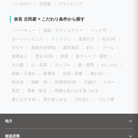
バンガロー
古民家
グランピング
奈良 古民家 × こだわり条件から探す
バーベキュー
高級・ラグジュアリー
ペット可
オーシャンビュー
ドッグラン
温泉付き
花火OK
サウナ
屋根付きBBQ
露天風呂
釣り
プール
食事あり
焚き火OK
絶景
薪ストーブ・暖炉
大人数
山・高原
カップル
森・林間
おしゃれ
家族・子連れ
避暑地
合宿・研修
海が近い
海水浴
湖畔・湖
長期滞在OK
川遊び
スキー
星空
電車・駅近
周囲を気にせず過ごせる
夏におすすめ
雪が楽しめる
川が近い
ゴルフ場
地方
都道府県