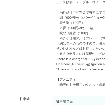
テラス照明・テーブル・椅子・
※消耗品は下記料金で有料にて
・網（600円/枚 ※バーベキュ
・着火剤（100円）
・木炭（600円/3kg 1箱）
・蚊取り線香（100円）
・やきそば用アルミプレート（30
※網は専用のものですので、購
その他木炭などはお持ちいただ
※ＢＢＱテラスには屋根がござ
There is a charge for BBQ expe
Charcoal (400yen/3kg) Ignition 
*There is no roof on the terrace
【アメニティ】
※幼児のお子様用のタオル・歯磨
駐車場
駐車場 2 台