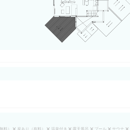
無料）
炭あり（有料）
温泉付き
露天風呂
プール
サウナ