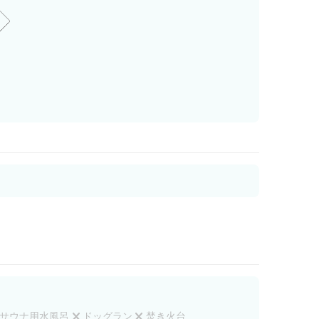
サウナ用水風呂
ドッグラン
焚き火台