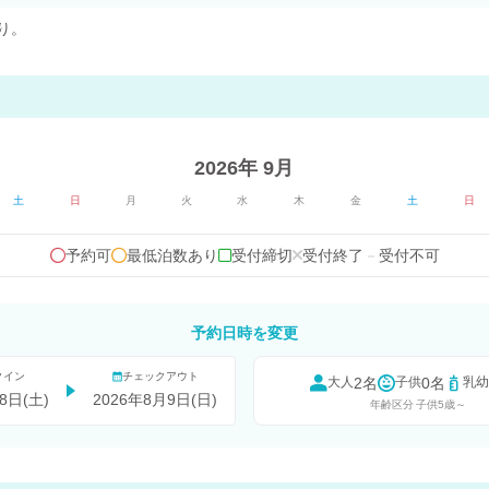
り。
2026年 9月
土
日
月
火
水
木
金
土
日
予約可
最低泊数あり
受付締切
受付終了
－
受付不可
予約日時を変更
クイン
チェックアウト
2名
0名
大人
子供
乳幼
8日(土)
2026年8月9日(日)
年齢区分
子供5歳～