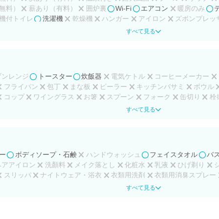
無料）
薪あり（有料）
囲炉裏
Wi-Fi
エアコン
暖房のみ
機付トイレ
洗濯機
乾燥機
ハンガー
アイロン
ズボンプレッ
ー
ホワイトボード
カラオケ
卓球台
ゲーム
ピアノ
すべて見る
ブンレンジ
トースター
炊飯器
電気ケトル
コーヒーメーカー
フライパン
包丁
まな板
ピーラー
キッチンバサミ
ボウル
コップ
ワイングラス
お箸
スプーン
フォーク
缶切り
栓
キッチン用スポンジ
調味料
すべて見る
ー
ボディソープ・石鹸
ハンドウォッシュ
フェイスタオル
バ
ヘアアイロン
洗顏料
メイク落とし
化粧水
乳液
ひげ剃り
スリッパ
ナイトウェア・浴衣
衣類用洗剤
衣類用消臭スプレー
すべて見る