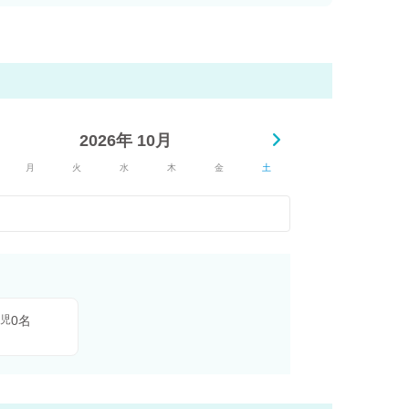
2026年 10月
月
火
水
木
金
土
0名
児