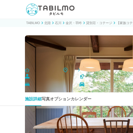
貸別荘コテージ・一棟貸し宿泊予約サイトTABILMO(タビ
TABILMO
北陸
石川
金沢・羽咋
貸別荘・コテージ
【家族コテ
【家族コテージ ノトイエ】6号
リクエスト予約
貸別荘・コテージ
石川
金沢・羽咋
定員 1〜8名
ペット可
ベッド数(布団含む)8台
駐車場2台
施設詳細
写真
オプション
カレンダー
周りは森に囲まれ、夜は綺麗な星空が見られる様な とて
海の近くなので海水浴、釣りを楽しめる場所も沢山ござい
木の温もりを感じる、シンプルで、洗練されたインテリア