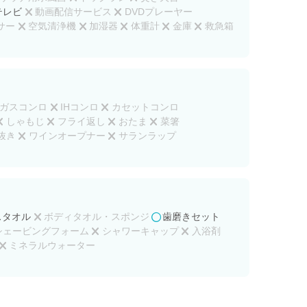
テレビ
動画配信サービス
DVDプレーヤー
サー
空気清浄機
加湿器
体重計
金庫
救急箱
ガスコンロ
IHコンロ
カセットコンロ
しゃもじ
フライ返し
おたま
菜箸
抜き
ワインオープナー
サランラップ
スタオル
ボディタオル・スポンジ
歯磨きセット
シェービングフォーム
シャワーキャップ
入浴剤
ミネラルウォーター