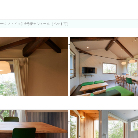
ルモ)
ージ ノトイエ】6号棟セジュール（ペット可）
棟セジュール（ペット可）
も静かで落ち着いた環境が広がります。
ます。
で特別空間を楽しめます。