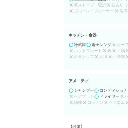
薪ストーブ・暖炉
薪あり（
ブルーレイプレーヤー
洗浄
バリアフリー
プロジェクタ
キッチン・食器
冷蔵庫
電子レンジ
オー
ホットプレート
鍋
土鍋
計量カップ
お皿
お茶碗
アルミホイル
台所用洗剤
アメニティ
シャンプー
コンディショナ
ヘアブラシ
ドライヤー
綿棒
コットン
ヘアゴム
【設備】