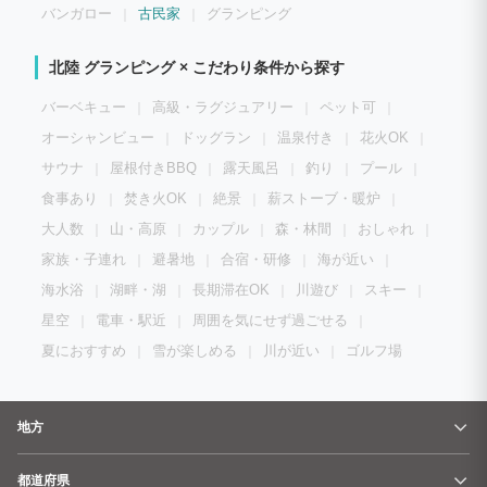
バンガロー
古民家
グランピング
北陸 グランピング × こだわり条件から探す
バーベキュー
高級・ラグジュアリー
ペット可
オーシャンビュー
ドッグラン
温泉付き
花火OK
サウナ
屋根付きBBQ
露天風呂
釣り
プール
食事あり
焚き火OK
絶景
薪ストーブ・暖炉
大人数
山・高原
カップル
森・林間
おしゃれ
家族・子連れ
避暑地
合宿・研修
海が近い
海水浴
湖畔・湖
長期滞在OK
川遊び
スキー
星空
電車・駅近
周囲を気にせず過ごせる
夏におすすめ
雪が楽しめる
川が近い
ゴルフ場
地方
都道府県