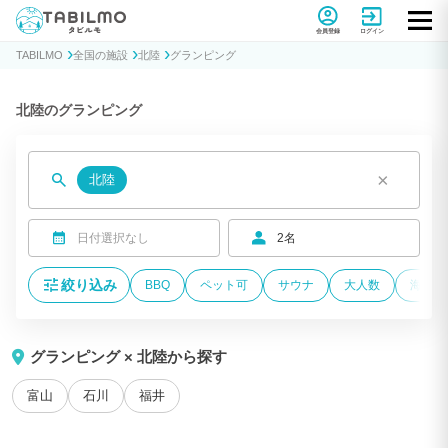
貸別荘コテージ・一棟貸し宿泊予約サイトTABILMO(タビルモ)
会員登録
ログイン
TABILMO
全国の施設
北陸
グランピング
北陸のグランピング
×
北陸
日付選択なし
2名
絞り込み
BBQ
ペット可
サウナ
大人数
海が近
グランピング × 北陸から探す
富山
石川
福井