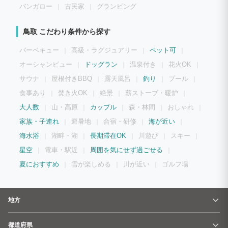
バンガロー
古民家
グランピング
鳥取 こだわり条件から探す
バーベキュー
高級・ラグジュアリー
ペット可
オーシャンビュー
ドッグラン
温泉付き
花火OK
サウナ
屋根付きBBQ
露天風呂
釣り
プール
食事あり
焚き火OK
絶景
薪ストーブ・暖炉
大人数
山・高原
カップル
森・林間
おしゃれ
家族・子連れ
避暑地
合宿・研修
海が近い
海水浴
湖畔・湖
長期滞在OK
川遊び
スキー
星空
電車・駅近
周囲を気にせず過ごせる
夏におすすめ
雪が楽しめる
川が近い
ゴルフ場
地方
都道府県