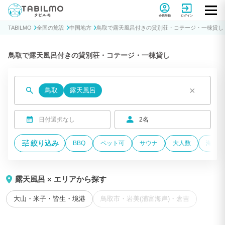
貸別荘コテージ・一棟貸し宿泊予約サイトTABILMO(タビルモ)
会員登録
ログイン
TABILMO
全国の施設
中国地方
鳥取で露天風呂付きの貸別荘・コテージ・一棟貸し
鳥取で露天風呂付きの貸別荘・コテージ・一棟貸し
×
鳥取
露天風呂
日付選択なし
2名
絞り込み
BBQ
ペット可
サウナ
大人数
海が近
露天風呂 × エリアから探す
大山・米子・皆生・境港
鳥取市・岩美(浦富海岸)・倉吉