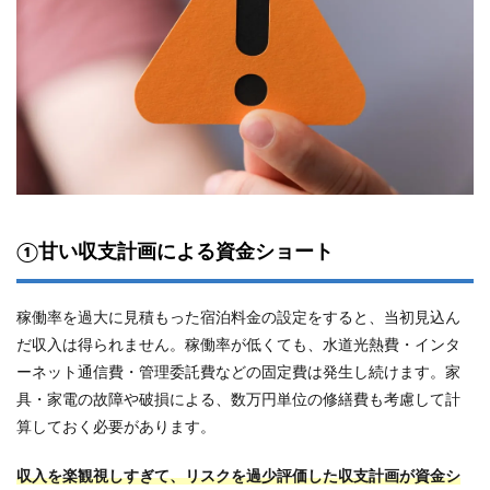
くべ
き注
意点
7.1
一部
自治
体で
の近
隣説
明の
義務
①甘い収支計画による資金ショート
化
7.2
自治
稼働率を過大に見積もった宿泊料金の設定をすると、当初見込ん
体ご
だ収入は得られません。稼働率が低くても、水道光熱費・インタ
との
条例
ーネット通信費・管理委託費などの固定費は発生し続けます。家
や規
具・家電の故障や破損による、数万円単位の修繕費も考慮して計
制を
確認
算しておく必要があります。
する
収入を楽観視しすぎて、リスクを過少評価した収支計画が資金シ
8