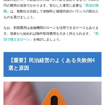
の目
安
円の費用が追加でかかります。安心した運営に必要な「
民泊の保
険
」は、複数社を比較して保険料と補償内容のバランスの取れた
6.1
民泊
ものを選びましょう。
の売
上と
なお、初期費用は金融機関のローンを活用できるケースもありま
経費
す。借家から始めれば物件取得費用を大きく抑えられます。「
民
の構
造
泊で使えるローン
」を検討しましょう。
6.2
収
益・
年収
【重要】民泊経営のよくある失敗例4
の目
安
選と原因
7
民泊
経営
を始
める
前に
知っ
てお