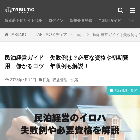
貸別荘予約サイトTOP
ログイン
新規会員登録
ご利用ガイド
キャン
TABILMO
TABILMOメディア
民泊
民泊経営ガイド｜失敗例は
民泊経営ガイド｜失敗例は？必要な資格や初期費
用、儲かるコツ・年収例も解説！
2026年7月14日
民泊
,
収益管理・集客
収益管理・集客