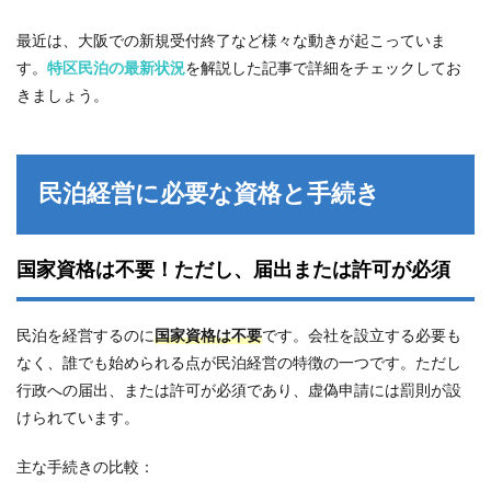
4
最近は、大阪での新規受付終了など様々な動きが起こっていま
【重
す。
特区民泊の最新状況
を解説した記事で詳細をチェックしてお
要】
民泊
きましょう。
経営
のよ
くあ
る失
民泊経営に必要な資格と手続き
敗例
4選
と原
因
国家資格は不要！ただし、届出または許可が必須
4.1
①甘
い収
民泊を経営するのに
国家資格は不要
です。会社を設立する必要も
支計
なく、誰でも始められる点が民泊経営の特徴の一つです。ただし
画に
よる
行政への届出、または許可が必須であり、虚偽申請には罰則が設
資金
けられています。
ショ
ート
主な手続きの比較：
4.2