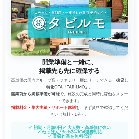
開業準備と一緒に、
掲載先も先に確保する
高単価の国内グループ客・ファミリー層にリーチできる
一棟貸し
特化OTA「TABILMO」
。
開業前から掲載準備が可能
で、施設の完成と同時に稼働をスター
トできます。
掲載料金・集客実績・サポート体制
を、まず資料で確認してくだ
さい（無料・1分）。
✓ 初期・月額0円
✓ 大人数・高単価に強い
✓ ねっぱん/Beds24/iCal連携対応
✓ 登録作業を無料代行