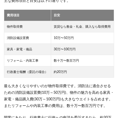
主な費用項目と目安は以下の通りです。
収益
を最
大化
する
費用項目
目安
5.5
物件取得費
賃貸なら敷金・礼金、購入なら取得費用
⑤運
営代
消防設備設置費
10万〜50万円
行・
管理
会社
家具・家電・備品
30万〜100万円
を賢
く活
リフォーム・内装工事
数十万〜数百万円
用す
る
行政書士報酬（委託の場合）
約20万円
6
民泊
経営
最も大きくなりやすいのが物件取得費です。消防法に適合させる
は儲
ための消防設備設置費(10万～50万円)、物件の魅力を高める家具・
か
家電・備品購入費(30万～100万円)も大きなウエイトを占めます。
る？
収
またリフォームや内装工事の費用は、数十万〜数百万円です。
益・
年収
開業にあたり、行政書士に行政への申請を委託するなら、約20万