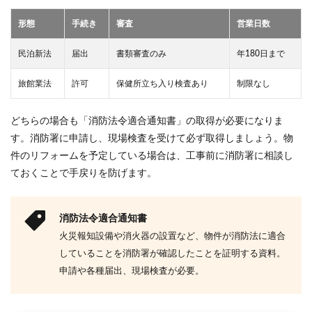
②集
客で
形態
手続き
審査
営業日数
きず
赤字
民泊新法
届出
書類審査のみ
年180日まで
続き
4.3
旅館業法
許可
保健所立ち入り検査あり
制限なし
③低
評価
レビ
どちらの場合も「消防法令適合通知書」の取得が必要になりま
ュー
す。消防署に申請し、現場検査を受けて必ず取得しましょう。物
によ
件のリフォームを予定している場合は、工事前に消防署に相談し
る予
約の
ておくことで手戻りを防げます。
減少
4.4
消防法令適合通知書
④近
隣住
火災報知設備や消火器の設置など、物件が消防法に適合
民と
していることを消防署が確認したことを証明する資料。
のト
ラブ
申請や各種届出、現場検査が必要。
ルで
運営
不可