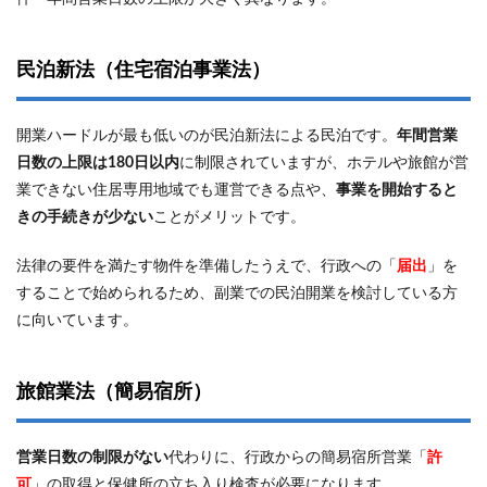
特区
民泊
（国
家戦
民泊新法（住宅宿泊事業法）
略特
別区
域外
開業ハードルが最も低いのが民泊新法による民泊です。
年間営業
国人
滞在
日数の上限は180日以内
に制限されていますが、ホテルや旅館が営
施設
業できない住居専用地域でも運営できる点や、
事業を開始すると
経営
きの手続きが少ない
ことがメリットです。
事
業）
法律の要件を満たす物件を準備したうえで、行政への「
届出
」を
2
することで始められるため、副業での民泊開業を検討している方
民泊
経営
に向いています。
に必
要な
資格
旅館業法（簡易宿所）
と手
続き
2.1
営業日数の制限がない
代わりに、行政からの簡易宿所営業「
許
国家
可
」の取得と保健所の立ち入り検査が必要になります。
資格