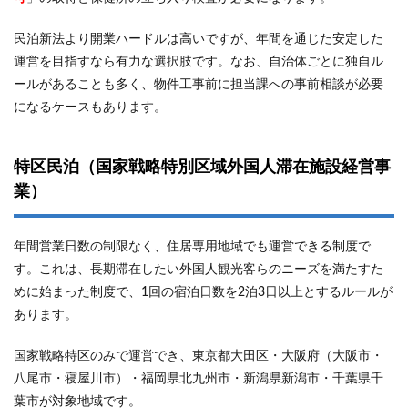
は不
要！
民泊新法より開業ハードルは高いですが、年間を通じた安定した
ただ
運営を目指すなら有力な選択肢です。なお、自治体ごとに独自ル
し、
届出
ールがあることも多く、物件工事前に担当課への事前相談が必要
また
になるケースもあります。
は許
可が
必須
特区民泊（国家戦略特別区域外国人滞在施設経営事
3
業）
民泊
経営
の初
期費
年間営業日数の制限なく、住居専用地域でも運営できる制度で
用は
す。これは、長期滞在したい外国人観光客らのニーズを満たすた
いく
めに始まった制度で、1回の宿泊日数を2泊3日以上とするルールが
ら？
あります。
3.1
初期
国家戦略特区のみで運営でき、東京都大田区・大阪府（大阪市・
費用
の内
八尾市・寝屋川市）・福岡県北九州市・新潟県新潟市・千葉県千
訳と
葉市が対象地域です。
相場