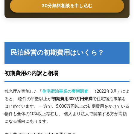
5.2
30分無料相談を申し込む
②予約
サイト
（OTA）
を賢く使
って集客
する
5.3
③レ
民泊経営の初期費用はいくら？
ビュ
ー対
策を
最優
初期費用の内訳と相場
先す
る
5.4
観光庁が実施した「
住
宅宿泊事業の実態調査
」（2022年3月）によ
④ダ
ると、 物件の半数以上が
初期費用300万円未満
で住宅宿泊事業を
イナ
はじめています。 一方で、5,000万円以上の初期費用をかけている
ミッ
クプ
物件も全体の10%以上存在し、 個人より法人で開業する方が高額
ライ
になる傾向にあります。
シン
グで