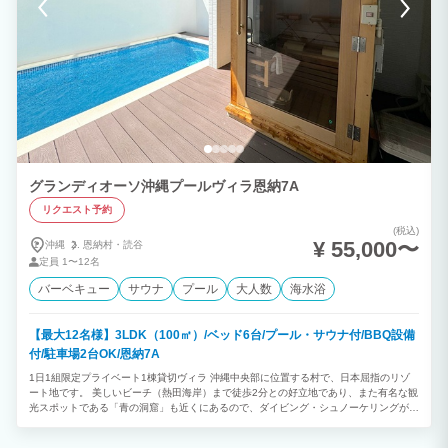
グランディオーソ沖縄プールヴィラ恩納7A
リクエスト予約
(税込)
¥ 55,000〜
沖縄
恩納村・
読谷
定員
1〜12名
バーベキュー
サウナ
プール
大人数
海水浴
【最大12名様】3LDK（100㎡）/ベッド6台/プール・サウナ付/BBQ設備
付/駐車場2台OK/恩納7A
1日1組限定プライベート1棟貸切ヴィラ 沖縄中央部に位置する村で、日本屈指のリゾ
ート地です。 美しいビーチ（熱田海岸）まで徒歩2分との好立地であり、また有名な観
光スポットである「青の洞窟」も近くにあるので、ダイビング・シュノーケリングが楽
しめます。 ★プライベートプール付 ◎3LDK ◎最大12名様利用可能 （消防法の規定
により、子どもと乳幼児も人数に含まれます） ※ご予約は2泊以上から承っておりま