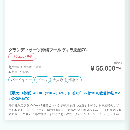
グランディオーソ沖縄プールヴィラ恩納7C
リクエスト予約
(税込)
¥ 55,000〜
沖縄
恩納村・
読谷
定員
1〜13名
バーベキュー
プール
大人数
海水浴
【最大13名様】4LDK（110㎡）/ベッド8台/プール付/BBQ設備付/駐車2
台OK/恩納7C
1日1組限定プライベート1棟貸切ヴィラ 沖縄中央部に位置する村で、日本屈指のリゾ
ート地です。 美しいビーチ（熱田海岸）まで徒歩2分との好立地であり、また有名な観
光スポットである「青の洞窟」も近くにあるので、ダイビング・シュノーケリングが楽
しめます。 ★プライベートプール付 ◎4LDK ◎最大 13 名様利用可能 （消防法の規定
により、子どもと乳幼児も人数に含まれます） ※ご予約は2泊以上から承っておりま
す。