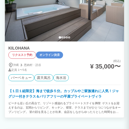
KILOHANA
リクエスト予約
オンライン決済
(税込)
¥ 35,000〜
沖縄
恩納村・
読谷
定員
1〜5名
バーベキュー
露天風呂
海水浴
【１日１組限定】海まで徒歩５分。カップルやご家族連れに人気！ジャ
グジー付きテラス＆バリアフリーの平屋プライベートヴィラ
ビーチも近い丘の高台で、リゾート感溢れるプライベートステイを満喫 ゲストをお迎
えするのは、玄関からリビング、キッチン、寝室、テラスまでがひとつにつながるオー
プンリビング。 皆の顔を見ることが出来、会話をしながらゆったりとした時間をお過
ごしいただけます。 想い出に深く残る沖縄を、少人数でお楽しみ下さい。 一歩外に出
れば満天の星が望め、テラスでのBBQは最高の贅沢です。 また、テラスには６５イン
チの大画面テレビが設置されています。