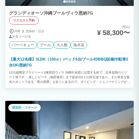
グランディオーソ沖縄プールヴィラ恩納7G
リクエスト予約
(税込)
¥ 58,300〜
沖縄
恩納村・
読谷
定員
1〜12名
バーベキュー
プール
大人数
海水浴
【最大12名様】3LDK（100㎡）/ベッド6台/プール付/BBQ設備付/駐車2
台OK/恩納7G
1日1組限定プライベート1棟貸切ヴィラ 沖縄中央部に位置する村で、日本屈指のリゾ
ート地です。 美しいビーチ（熱田海岸）まで徒歩2分との好立地であり、また有名な観
光スポットである「青の洞窟」も近くにあるので、ダイビング・シュノーケリングが楽
しめます。 ★プライベートプール付 ◎3LDK ◎最大12名様利用可能 （消防法の規定
により、子どもと乳幼児も人数に含まれます） ※ご予約は2泊以上から承っておりま
す。
貸別荘・コテージ