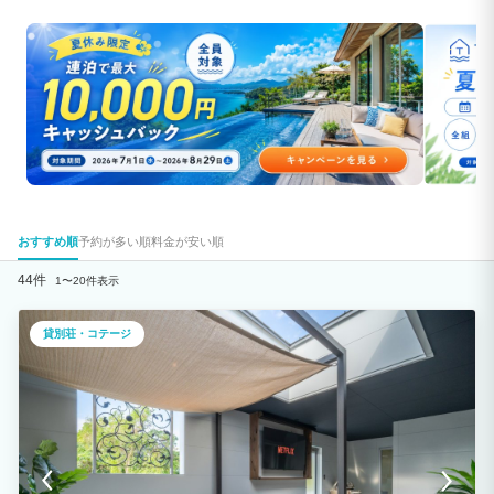
おすすめ順
予約が多い順
料金が安い順
44件
1〜20件表示
貸別荘・コテージ