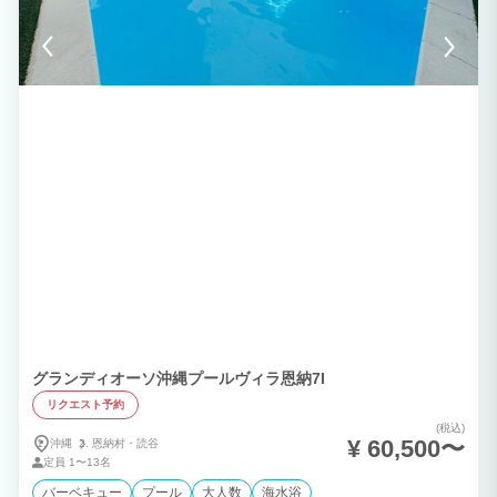
グランディオーソ沖縄プールヴィラ恩納7I
リクエスト予約
(税込)
¥ 60,500〜
沖縄
恩納村・
読谷
定員
1〜13名
バーベキュー
プール
大人数
海水浴