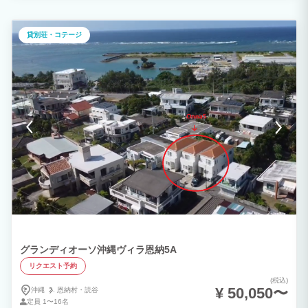
貸別荘・コテージ
グランディオーソ沖縄ヴィラ恩納5A
リクエスト予約
(税込)
¥ 50,050〜
沖縄
恩納村・
読谷
定員
1〜16名