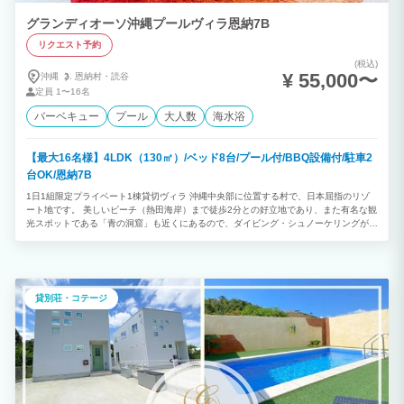
グランディオーソ沖縄プールヴィラ恩納7B
リクエスト予約
(税込)
¥ 55,000〜
沖縄
恩納村・
読谷
定員
1〜16名
バーベキュー
プール
大人数
海水浴
【最大16名様】4LDK（130㎡）/ベッド8台/プール付/BBQ設備付/駐車2
台OK/恩納7B
1日1組限定プライベート1棟貸切ヴィラ 沖縄中央部に位置する村で、日本屈指のリゾ
ート地です。 美しいビーチ（熱田海岸）まで徒歩2分との好立地であり、また有名な観
光スポットである「青の洞窟」も近くにあるので、ダイビング・シュノーケリングが楽
しめます。 ★プライベートプール付 ◎4LDK ◎最大16様利用可能 （消防法の規定に
より、子どもと乳幼児も人数に含まれます） ※ご予約は2泊以上から承っております。
貸別荘・コテージ