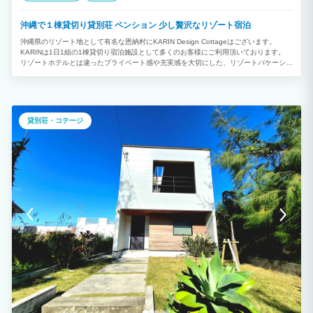
沖縄で１棟貸切り貸別荘 ペンション 少し贅沢なリゾート宿泊
沖縄県のリゾート地として有名な恩納村にKARIN Design Cottageはございます。
KARINは1日1組の1棟貸切り宿泊施設として多くのお客様にご利用頂いております。
リゾートホテルとは違ったプライベート感や充実感を大切にした、リゾートバケーショ
ンでヴィラやコテージ、貸別荘をお探しの方にご満足頂けます。 最大8名様までご宿泊
が可能な広々とした施設でキッチンも完備しており、お客様のお荷物は鞄一つでも安心
して過ごせるよう施設の備品も充実させております。
貸別荘・コテージ