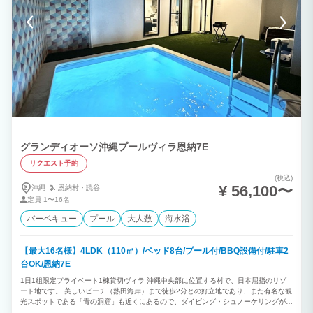
グランディオーソ沖縄プールヴィラ恩納7E
リクエスト予約
(税込)
¥ 56,100〜
沖縄
恩納村・
読谷
定員
1〜16名
バーベキュー
プール
大人数
海水浴
【最大16名様】4LDK（110㎡）/ベッド8台/プール付/BBQ設備付/駐車2
台OK/恩納7E
1日1組限定プライベート1棟貸切ヴィラ 沖縄中央部に位置する村で、日本屈指のリゾ
ート地です。 美しいビーチ（熱田海岸）まで徒歩2分との好立地であり、また有名な観
光スポットである「青の洞窟」も近くにあるので、ダイビング・シュノーケリングが楽
しめます。 ★プライベートプール付 ◎4LDK ◎最大16名様利用可能 （消防法の規定