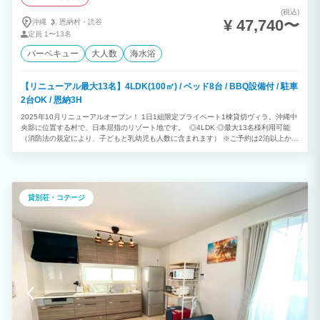
(税込)
¥ 47,740〜
沖縄
恩納村・
読谷
定員
1〜13名
バーベキュー
大人数
海水浴
【リニューアル最大13名】4LDK(100㎡) / ベッド8台 / BBQ設備付 / 駐車
2台OK / 恩納3H
2025年10月リニューアルオープン！ 1日1組限定プライベート1棟貸切ヴィラ。沖縄中
央部に位置する村で、日本屈指のリゾート地です。 ◎4LDK ◎最大13名様利用可能
（消防法の規定により、子どもと乳幼児も人数に含まれます） ※ご予約は2泊以上から
承っております。
貸別荘・コテージ