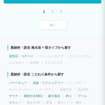
1
2
3
次へ
恩納村・読谷 海水浴 × 宿タイプから探す
貸別荘・コテージ
ペンションタイプ
コンドミニアム
バンガロー
古民家
グランピング
恩納村・読谷 こだわり条件から探す
バーベキュー
高級・ラグジュアリー
ペット可
オーシャンビュー
ドッグラン
温泉付き
花火OK
サウナ
屋根付きBBQ
露天風呂
釣り
プール
食事あり
焚き火OK
絶景
薪ストーブ・暖炉