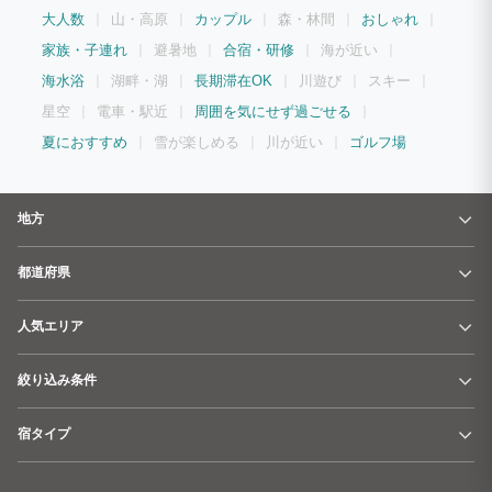
大人数
山・高原
カップル
森・林間
おしゃれ
家族・子連れ
避暑地
合宿・研修
海が近い
海水浴
湖畔・湖
長期滞在OK
川遊び
スキー
星空
電車・駅近
周囲を気にせず過ごせる
夏におすすめ
雪が楽しめる
川が近い
ゴルフ場
地方
都道府県
人気エリア
絞り込み条件
宿タイプ