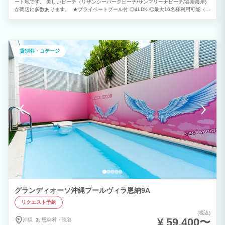
ート地です。 美しいビーチ（リザンシーパークビーチ/サンマリーナビーチ/谷茶海岸)
が周辺に多数あります。 ★プライベートプール付 ◎4LDK ◎最大16名様利用可能（消
防法の規定により、子どもと乳幼児も人数に含まれます） ※ご予約は2泊以上から承っ
ております。
貸別荘・コテージ
グランディオーソ沖縄プールヴィラ恩納9A
リクエスト予約
(税込)
¥ 59,400〜
沖縄
恩納村・
読谷