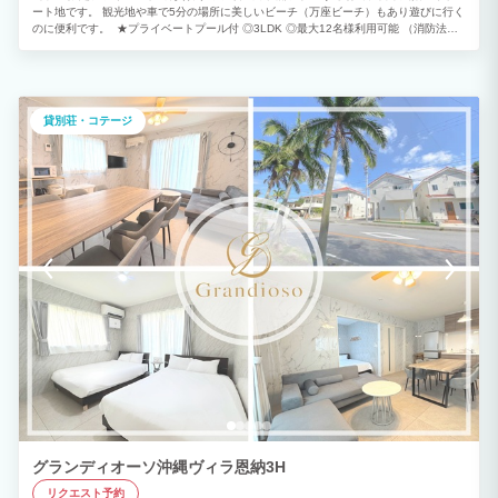
ート地です。 観光地や車で5分の場所に美しいビーチ（万座ビーチ）もあり遊びに行く
のに便利です。 ★プライベートプール付 ◎3LDK ◎最大12名様利用可能 （消防法の
規定により、子どもと乳幼児も人数に含まれます） ※ご予約は2泊以上から承っており
ます。
貸別荘・コテージ
グランディオーソ沖縄ヴィラ恩納3H
リクエスト予約