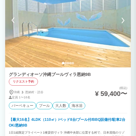
グランディオーソ沖縄プールヴィラ恩納9B
リクエスト予約
(税込)
¥ 59,400〜
沖縄
恩納村・
読谷
定員
1〜16名
バーベキュー
プール
大人数
海水浴
【最大16名】4LDK（110㎡）/ベッド8台/プール付/BBQ設備付/駐車2台
OK/恩納9B
1日1組限定プライベート1棟貸切ヴィラ 沖縄中央部に位置する村で、日本屈指のリゾ