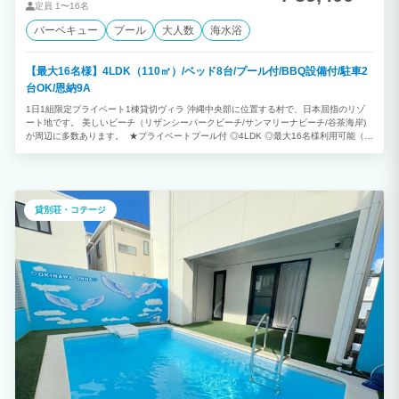
定員
1〜16名
バーベキュー
プール
大人数
海水浴
【最大16名様】4LDK（110㎡）/ベッド8台/プール付/BBQ設備付/駐車2
台OK/恩納9A
1日1組限定プライベート1棟貸切ヴィラ 沖縄中央部に位置する村で、日本屈指のリゾ
ート地です。 美しいビーチ（リザンシーパークビーチ/サンマリーナビーチ/谷茶海岸)
が周辺に多数あります。 ★プライベートプール付 ◎4LDK ◎最大16名様利用可能（消
防法の規定により、子どもと乳幼児も人数に含まれます） ※ご予約は2泊以上から承っ
ております。
貸別荘・コテージ