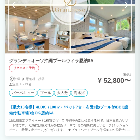
グランディオーソ沖縄プールヴィラ恩納6A
リクエスト予約
(税込)
¥ 52,800〜
沖縄
恩納村・
読谷
定員
1〜13名
バーベキュー
プール
大人数
海水浴
【最大13名様】4LDK（100㎡）/ベッド7台・布団1枚/プール付/BBQ設
備付/駐車場3台OK/恩納6A
1日1組限定プライベート1棟貸切ヴィラ 沖縄中央部に位置する村で、日本屈指のリゾ
ート地です。 近隣には観光地が多数あり、車で3分の場所に美しいビーチ(ミッション
ビーチ・希望ヶ丘ビーチ)がございます。 ★プライベートプール付 ◎4LDK ◎最大13
名様利用可能 （消防法の規定により、子どもと乳幼児も人数に含まれます） ※ご予約
は2泊以上から承っております。