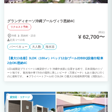
グランディオーソ沖縄プールヴィラ恩納4C
リクエスト予約
(税込)
¥ 62,700〜
沖縄
恩納村・
読谷
定員
1〜13名
バーベキュー
大人数
海水浴
【最大13名様】3LDK（100㎡）/ベッド12台/プール付/BBQ設備付/駐車
2台OK/恩納4C
1日1組限定プライベート1棟貸切ヴィラ 沖縄中央部に位置する村で、日本屈指のリゾ
ート地です。 観光地や車で5分の場所に美しいビーチ（万座ビーチ）もあり遊びに行く
のに便利です。 ★プライベートプール付 ◎3LDK ◎最大13名様利用可能（消防法の規
定により、子どもと乳幼児も人数に含まれます） ※ご予約は2泊以上から承っておりま
す。
貸別荘・コテージ