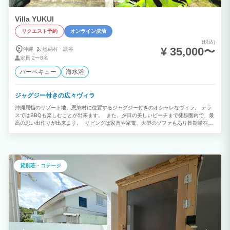
Villa YUKUI
リクエスト予約
オンライン決済
(税込)
¥ 35,000〜
沖縄
恩納村・
読谷
定員
2〜8名
バーベキュー
海水浴
ジャグジー付きの広々ヴィラ
沖縄屈指のリゾート地、恩納村に位置するジャグジー付きのオシャレなヴィラ。 テラ
スではBBQも楽しむことが出来ます。 また、夕日の美しいビーチまで徒歩圏内で、最
高の思い出作りが出来ます。 リビングは家具や家電、大型のソファもあり長期滞在で
も過ごしやすい空間となっております。 テレビは、なんと58インチの大画面です。
寝室が3室あり、それぞれ ・ダブルベッド2台 ・シングルベッド2台 ・シングルベッド
2台 となっております。 なお、ベビーベッドもございますので、赤ちゃんがいても安
心してご利用頂けます。 お風呂は広い浴室に加え、別でシャールームもあるため様々
なタイプのグループ様でご利用頂けます。 当施設を拠点に、沖縄旅行が素晴らしいも
貸別荘・コテージ
のとなりますように。