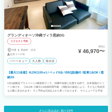
グランディオーソ沖縄ヴィラ恩納3G
リクエスト予約
(税込)
¥ 46,970〜
沖縄
恩納村・
読谷
定員
1〜13名
バーベキュー
大人数
海水浴
【最大13名様】4LDK(100㎡) / ベッド8台 / BBQ設備付 / 駐車1台OK / 恩
納3G
1日1組限定プライベート1棟貸切ヴィラ。沖縄中央部に位置する村で、日本屈指のリゾ
ート地です。 ◎4LDK ◎最大13名様利用可能 （消防法の規定により、子どもと乳幼児
も人数に含まれます） ※ご予約は2泊以上から承っております。 ※リニューアル予定
さらに読み込む
残り24件