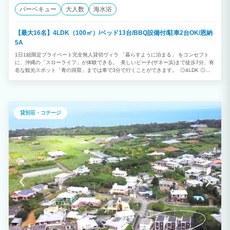
バーベキュー
大人数
海水浴
【最大16名】4LDK（100㎡）/ベッド13台/BBQ設備付/駐車2台OK/恩納
5A
1日1組限定プライベート完全無人貸切ヴィラ 「暮らすように泊まる」 をコンセプト
に、沖縄の「スローライフ」が体験できる。 美しいビーチ(ザネー浜)まで徒歩7分、有
名な観光スポット「青の洞窟」までは車で3分で行くことができます。 ◎4LDK ◎最
大16名様利用可能 （消防法の規定により、子どもと乳幼児も人数に含まれます） ※ご
予約は2泊以上から承っております。
貸別荘・コテージ