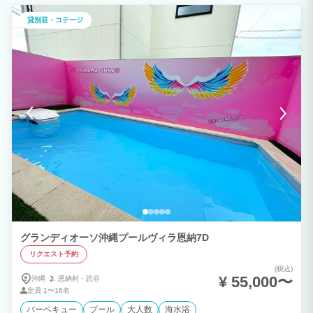
貸別荘・コテージ
グランディオーソ沖縄プールヴィラ恩納7D
リクエスト予約
(税込)
¥ 55,000〜
沖縄
恩納村・
読谷
定員
1〜16名
バーベキュー
プール
大人数
海水浴