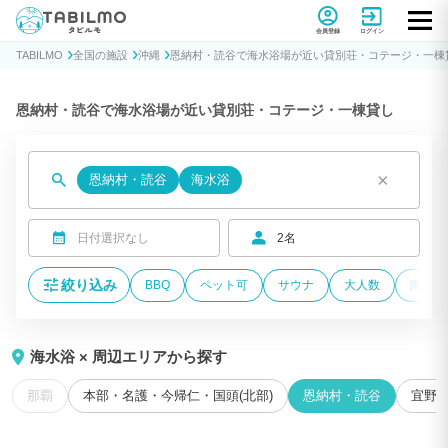
貸別荘コテージ・一棟貸し宿泊予約サイトTABILMO(タビルモ)
会員登録
ログイン
TABILMO
全国の施設
沖縄
恩納村・読谷で海水浴場が近い貸別荘・コテージ・一棟
恩納村・読谷で海水浴場が近い貸別荘・コテージ・一棟貸し
×
恩納村・読谷
海水浴
日付選択なし
2名
絞り込み
BBQ
ペット可
サウナ
大人数
海が近
海水浴 × 周辺エリアから探す
那覇
本部・名護・今帰仁・国頭(北部)
恩納村・読谷
宜野湾