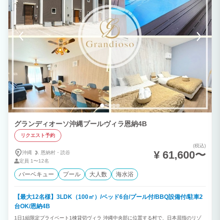
グランディオーソ沖縄プールヴィラ恩納4B
リクエスト予約
(税込)
¥ 61,600〜
沖縄
恩納村・
読谷
定員
1〜12名
バーベキュー
プール
大人数
海水浴
【最大12名様】3LDK（100㎡）/ベッド6台/プール付/BBQ設備付/駐車2
台OK/恩納4B
1日1組限定プライベート1棟貸切ヴィラ 沖縄中央部に位置する村で、日本屈指のリゾ