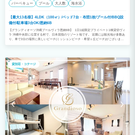
バーベキュー
プール
大人数
海水浴
【最大13名様】4LDK（100㎡）/ベッド7台・布団1枚/プール付/BBQ設
備付/駐車場3台OK/恩納6B
【グランディオーソ沖縄プールヴィラ恩納6B】 1日1組限定プライベート1棟貸切ヴィ
ラ 沖縄中央部に位置する村で、日本屈指のリゾート地です。 近隣には観光地が多数あ
り、車で3分の場所に美しいビーチ(ミッションビーチ・希望ヶ丘ビーチ)がございま
す。 ★プライベートプール付 ◎4LDK ◎最大13名様利用可能（消防法の規定により、
子どもと乳幼児も人数に含まれます） ※ご予約は2泊以上から承っております。
貸別荘・コテージ