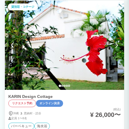
貸別荘・コテージ
KARIN Design Cottage
リクエスト予約
オンライン決済
(税込)
¥ 26,000〜
沖縄
恩納村・
読谷
定員
1〜8名
バーベキュー
海水浴