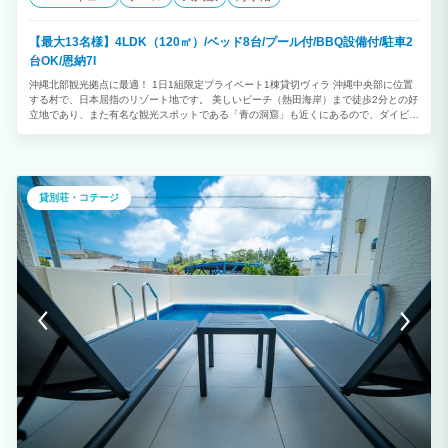
【最大13名様】4LDK（120㎡）/ベッド8台/プール付/BBQ設備付/駐車2
台OK/恩納7I
沖縄北部観光拠点に最適！ 1日1組限定プライベート1棟貸切ヴィラ 沖縄中央部に位置
する村で、日本屈指のリゾート地です。 美しいビーチ（熱田海岸）まで徒歩2分との好
立地であり、また有名な観光スポットである「青の洞窟」も近くにあるので、ダイビン
グ・シュノーケリングが楽しめます。 ★プライベートプール付 ◎4LDK ◎最大13 名
様利用可能 （消防法の規定により、子どもと乳幼児も人数に含まれます） ※ご予約は
2泊以上から承っております。
貸別荘・コテージ