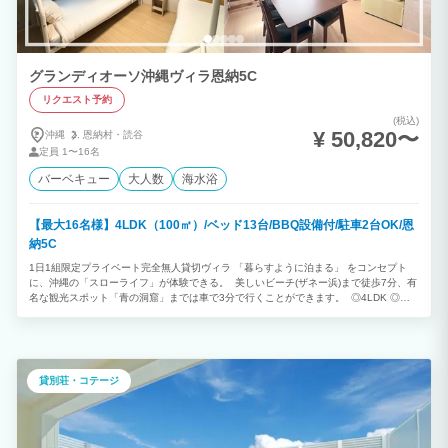
グランディオーソ沖縄ヴィラ恩納5C
リクエスト予約
(税込)
¥ 50,820〜
沖縄
恩納村・
読谷
定員
1〜16名
バーベキュー
大人数
海水浴
【最大16名様】4LDK（100㎡）/ベッド13台/BBQ設備付/駐車2台OK/恩
納5C
1日1組限定プライベート完全無人貸切ヴィラ 「暮らすように泊まる」 をコンセプト
に、沖縄の「スローライフ」が体験できる。 美しいビーチ(ザネー浜)まで徒歩7分、有
名な観光スポット「青の洞窟」までは車で3分で行くことができます。 ◎4LDK ◎最
大16名様利用可能 （消防法の規定により、子どもと乳幼児も人数に含まれます） ※ご
予約は2泊以上から承っております。
貸別荘・コテージ