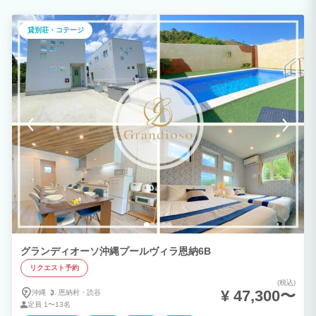
す。
貸別荘・コテージ
グランディオーソ沖縄プールヴィラ恩納6B
リクエスト予約
(税込)
¥ 47,300〜
沖縄
恩納村・
読谷
定員
1〜13名