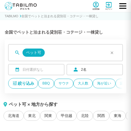
貸別荘コテージ・一棟貸し宿泊予約サイトTABILMO(タビルモ)
会員登録
ログイン
TABILMO
全国でペットと泊まれる貸別荘・コテージ・一棟貸し
全国でペットと泊まれる貸別荘・コテージ・一棟貸し
×
ペット可
日付選択なし
2名
絞り込み
BBQ
サウナ
大人数
海が近い
温泉付
ペット可 × 地方から探す
北海道
東北
関東
甲信越
北陸
関西
東海