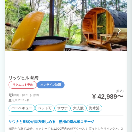
リッツヒル 熱海
リクエスト予約
オンライン決済
(税込)
¥ 42,989〜
静岡・伊豆
熱海
定員
2〜12名
バーベキュー
ペット可
サウナ
大人数
海水浴
サウナとBBQが両方楽しめる 熱海の隠れ家コテージ
海駅から車で10分、タクシーでも1,000円内の好アクセス！ 広々としたリビングと、3