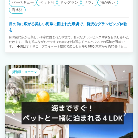
バーベキュー
ペット可
ドッグラン
サウナ
海が近い
海水浴
目の前に広がる美しい海岸に囲まれた環境で、贅沢なグランピング体験
を
目の前に広がる美しい海岸に囲まれた環境で、贅沢なグランピング体験をお楽しみいた
だけます。 海を望みながらデッキでのBBQや快適なドームハウスでの宿泊が可能で
す。 ◆海はすぐそこ！プライベート空間で楽しむ日帰りBBQ 東京から約70分！目の
前に広がる美しい海岸に囲まれた環境で、知人同士やご家族で楽しめます。 BBQ デッ
キには、コンロ、炭、網、トング、着火剤レンタル一式と男女別トイレ、シャワーなど
完備されています。 ◆海岸一望のプライベートサウナも利用可能！ Cam Cam Dome
House in SAUNA（豊岡海岸）はサウナも楽しめる新しいタイプのグランピング場で
す。 サウナ室は房総の美しい海を眺めながらロウリュなど楽しめます。海風を感じな
貸別荘・コテージ
がらととのいタイムは最高です！ ◆ペットと一緒にお過ごしいただけます。 B棟のみ
ペットも一緒に館内で過ごせます。ペット用ケージやお風呂、ドッグランもあります。