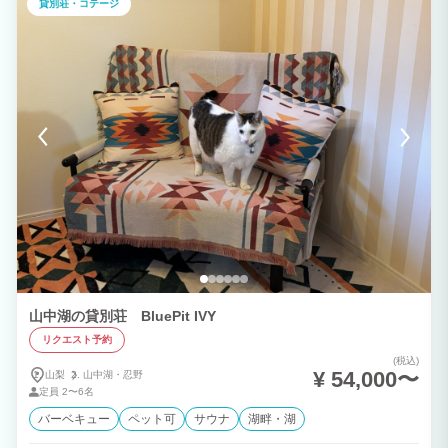
貸別荘・コテージ
地。 贅沢に貸し切れるお客様だけの別荘。 星の絶景を眺め、自然を最大限に楽しむ。
非日常空間、癒しを求める旅人が辿り着く 最高のロケーション、空間をどうぞ。
山中湖の貸別荘 BluePit IVY
リクエスト予約
(税込)
¥ 54,000〜
山梨
山中湖・
忍野
定員
2〜6名
バーベキュー
ペット可
サウナ
湖畔・湖