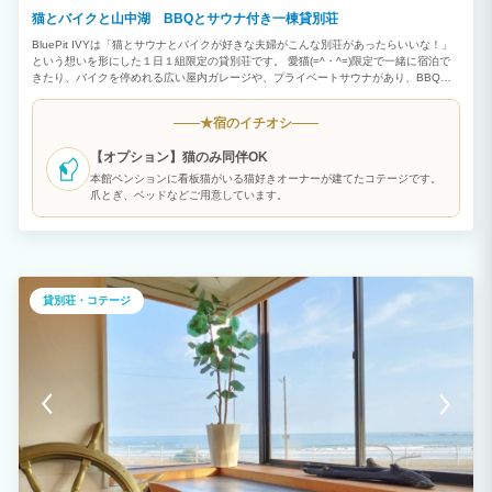
猫とバイクと山中湖 BBQとサウナ付き一棟貸別荘
BluePit IVYは「猫とサウナとバイクが好きな夫婦がこんな別荘があったらいいな！」
という想いを形にした１日１組限定の貸別荘です。 愛猫(=^・^=)限定で一緒に宿泊で
きたり、バイクを停めれる広い屋内ガレージや、プライベートサウナがあり、BBQも
楽しめます。少し歩けば山中湖からの富士山が眺望できます。 新築（2023年築）のコ
テージで静かな自然をゆっくりお楽しみください。
宿のイチオシ
★
【オプション】猫のみ同伴OK
本館ペンションに看板猫がいる猫好きオーナーが建てたコテージです。
爪とぎ、ベッドなどご用意しています。
貸別荘・コテージ