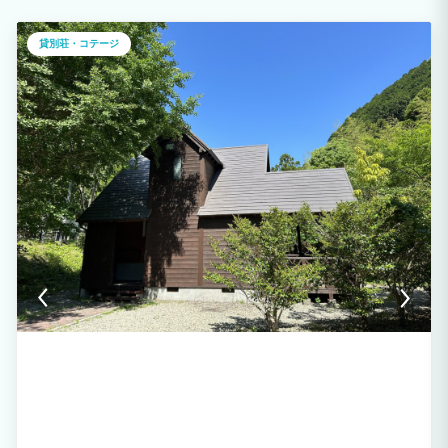
のスポット！ 家族や友達やカップル、また会社の研修や保養所として、 クラブやサー
クル活動、静かな場所での田舎暮らし体験など様々なシーンでご利用いただけます。
是非ご旅行の宿にご利用ください。 ●カラオケ設備完備♪ 【那須グランドヴィラ】で
貸別荘・コテージ
は、カラオケ設備が付いております コテージにはなかなかないので、とってもうれし
い設備！！ 業務用カラオケなので新曲の歌も歌えちゃいます。 日々のストレスを発散
し、存分にお楽しみください。