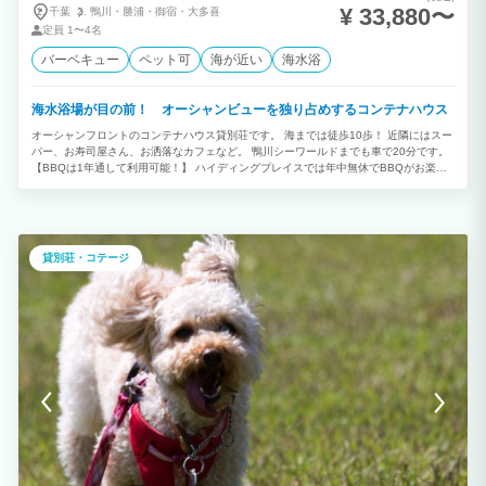
¥ 33,880〜
千葉
鴨川・
勝浦・
御宿・
大多喜
定員
1〜4名
バーベキュー
ペット可
海が近い
海水浴
海水浴場が目の前！ オーシャンビューを独り占めするコンテナハウス
オーシャンフロントのコンテナハウス貸別荘です。 海までは徒歩10歩！ 近隣にはスー
パー、お寿司屋さん、お洒落なカフェなど。 鴨川シーワールドまでも車で20分です。
【BBQは1年通して利用可能！】 ハイディングプレイスでは年中無休でBBQがお楽し
みいただけます！ 釣りの穴場スポットも多い鴨川では自分で釣った魚でBBをお楽しみ
頂けます。 また海産物が豊富な鴨川ならではの産地直売所も近くにあるので、お楽し
みいただけること間違いなし！ 【定員最大4名様】 オーシャンフロントを贅沢に使え
る1日1組限定のプライベート別荘！ 住宅地から離れ都会の喧騒を忘れひとときの癒し
が感じられます。 日々の疲れを癒す最高のスポット！
貸別荘・コテージ