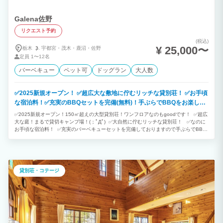
Galena佐野
リクエスト予約
(税込)
¥ 25,000〜
栃木
宇都宮・
茂木・
鹿沼・
佐野
定員
1〜12名
バーベキュー
ペット可
ドッグラン
大人数
✅2025新規オープン！ ✅超広大な敷地に佇むリッチな貸別荘！ ✅お手頃
な宿泊料！✅充実のBBQセットを完備(無料)！手ぶらでBBQをお楽しみ
ください！ ✅焚き火もOK！✅薪もサービス！
✅2025新規オープン！150㎡超えの大型貸別荘！ワンフロアなのもgoodです！ ✅超広
大な庭！まるで貸切キャンプ場！(；ﾟДﾟ) ✅大自然に佇むリッチな貸別荘！ ✅なのに
お手頃な宿泊料！ ✅充実のバーベキューセットを完備しておりますので手ぶらでBBQ
をお楽しみください！(食材はご用意ください) ✅『道の駅みかも』で産地食材を揃える
のがオススメです！ ✅焚き火もOK ※薪もサービス！ ✅暗くなったらゆっくり焚き火
を楽しんではいかがでしょうか？ ※夜間のBBQエリア使用可能！ ✅近隣に家屋が無い
のでワイワイ楽しめます！大騒ぎOK！ ✅大型パラソル有り！ ✅ペットOK！専用フリ
ーエリア完備！ ✅12名以上は別途ご相談ください。 ✅佐野藤岡インター出口からアク
貸別荘・コテージ
セスも良く、お手軽にBBQ楽しめる広々一軒家です！ ✅超広大な庭は、まるで貸し切
りキャンプ場！ ✅駐車スペース3台分OK！