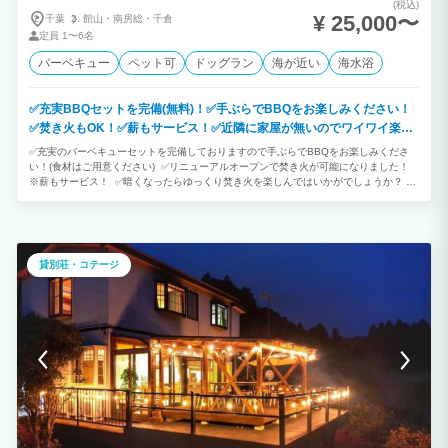
(税込)
¥ 25,000〜
千葉
館山・
南房総・
千倉
定員
1〜6名
バーベキュー
ペット可
ドッグラン
海が近い
海水浴
✅充実BBQセットを完備(無料)！✅手ぶらでBBQをお楽しみください！
✅焚き火もOK！✅薪もサービス！✅近隣に家屋が無いのでワイワイ楽し
めます！大騒ぎOK！✅夜間のBBQエリア使用可能！
✅充実のバーベキューセットを完備しておりますので手ぶらでBBQをお楽しみくださ
い！(食材はご用意ください) ✅リニューアルオープンで焚き火が可能になりました！
※薪もサービス！ ✅暗くなったらゆっくり焚き火を楽しんではいかがでしょうか？ ※
夜間のBBQエリア使用可能！ ✅近隣に家屋が無いのでワイワイ楽しめます！大騒ぎ
OK！ ✅可動式 大型パラソル完備！ ✅ペットOK！周辺には散歩に最適なスポットが
たくさんあり、ペットと一緒に自然を満喫できます！ ✅パワースポット洲崎神社 徒
歩3分！運が良いと鳥居から富士山が？！ ✅徒歩5分の所にある洲崎西港は、堤防釣り
が可能な堤防です！ ✅バーベキューを楽しみながら、雲の無い日は満天の星空の下、
貸別荘・コテージ
大自然の中でリフレッシュできます。周辺には散歩に最適なスポットがたくさんあり、
美しい景色を満喫できます。 ✅フラワーロード沿いで車でのアクセスがよく、それで
いて周辺に家屋の無い自然の中で楽しめる貸別荘です。 ✅駐車スペース2台分OKで
す。 ✅駐車スペース・室内どちらからでもBBQエリアへ出入りできます。 ✅海まで1
分！