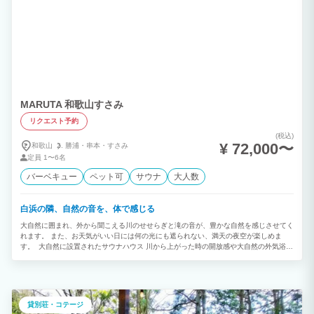
MARUTA 和歌山すさみ
リクエスト予約
(税込)
¥ 72,000〜
和歌山
勝浦・
串本・
すさみ
定員
1〜6名
バーベキュー
ペット可
サウナ
大人数
白浜の隣、自然の音を、体で感じる
大自然に囲まれ、外から聞こえる川のせせらぎと滝の音が、豊かな自然を感じさせてく
れます。 また、お天気がいい日には何の光にも遮られない、満天の夜空が楽しめま
す。 大自然に設置されたサウナハウス 川から上がった時の開放感や大自然の外気浴で
ととのうことができます。 ぜひここでしか味わえない体験をぜひご堪能ください。 6
名用コテージ×5棟ございます。 7名以上のご予約は、備考欄へ記載の上予約リクエス
トをお願いいたします。
貸別荘・コテージ