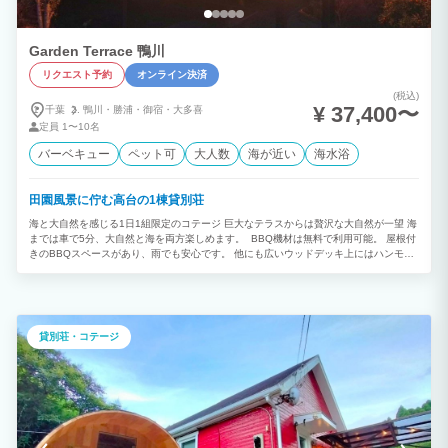
Garden Terrace 鴨川
リクエスト予約
オンライン決済
(税込)
¥ 37,400〜
千葉
鴨川・
勝浦・
御宿・
大多喜
定員
1〜10名
バーベキュー
ペット可
大人数
海が近い
海水浴
田園風景に佇む高台の1棟貸別荘
海と大自然を感じる1日1組限定のコテージ 巨大なテラスからは贅沢な大自然が一望 海
までは車で5分、大自然と海を両方楽しめます。 BBQ機材は無料で利用可能。 屋根付
きのBBQスペースがあり、雨でも安心です。 他にも広いウッドデッキ上にはハンモッ
クやファイヤーピットなども設置されており、 静かな里山風景や星空を眺めながら、
都会の喧騒を忘れ贅沢な休日を過ごせます。 プライベートな貸切コテージで 海の風、
山の空気を感じながら優雅な1日をお過ごしください。
貸別荘・コテージ