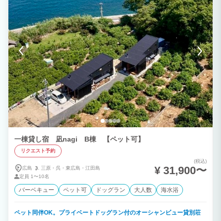
方も対応可能です。ご紹介します♪ 大朝のおいしい水とお米で作られた人気の地酒やワ
インをご紹介できます^^
一棟貸し宿 凪nagi B棟 【ペット可】
リクエスト予約
(税込)
¥ 31,900〜
広島
三原・
呉・
東広島・
江田島
定員
1〜10名
バーベキュー
ペット可
ドッグラン
大人数
海水浴
ペット同伴OK。プライベートドッグラン付のオーシャンビュー貸別荘