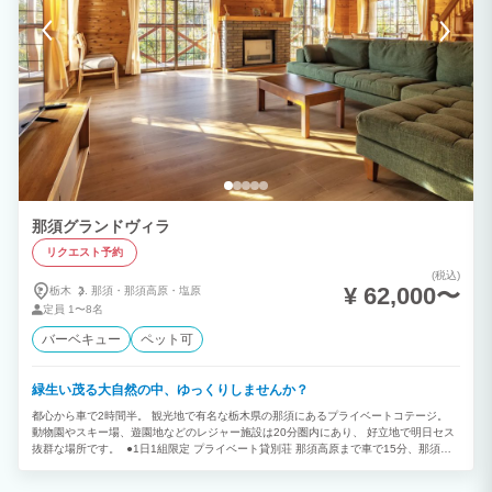
那須グランドヴィラ
リクエスト予約
(税込)
¥ 62,000〜
栃木
那須・
那須高原・
塩原
定員
1〜8名
バーベキュー
ペット可
緑生い茂る大自然の中、ゆっくりしませんか？
都心から車で2時間半。 観光地で有名な栃木県の那須にあるプライベートコテージ。
動物園やスキー場、遊園地などのレジャー施設は20分圏内にあり、 好立地で明日セス
抜群な場所です。 ●1日1組限定 プライベート貸別荘 那須高原まで車で15分、那須ハ
イランドパークまでは車で20分と那須の中心地にある【那須グランドヴィラ】 ウッド
調の内装でとても落ち着いた雰囲気です。 都会の喧騒を忘れ、日々の疲れを癒す最高