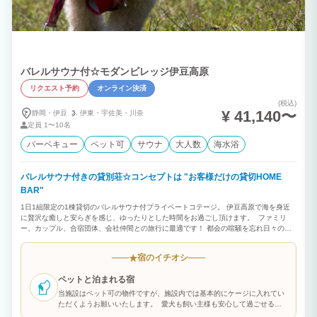
バレルサウナ付☆モダンビレッジ伊豆高原
リクエスト予約
オンライン決済
(税込)
¥ 41,140〜
静岡・伊豆
伊東・
宇佐美・
川奈
定員
1〜10名
バーベキュー
ペット可
サウナ
大人数
海水浴
バレルサウナ付きの貸別荘☆コンセプトは "お客様だけの貸切HOME
BAR"
1日1組限定の1棟貸切のバレルサウナ付プライベートコテージ。 伊豆高原で海を身近
に贅沢な癒しと安らぎを感じ、ゆったりとした時間をお過ごし頂けます。 ファミリ
ー、カップル、合宿団体、会社仲間との旅行に最適です！ 都会の喧騒を忘れ日々の疲
れを癒す最高のスポット！ 新設バレルサウナはご宿泊中何度でもご利用頂けます。 敷
地内に設置しており、貸切なので周りの目を気にすることもないので、サウナ好きには
宿のイチオシ
★
もちろん、サウナ初心者にもピッタリです♪ BBQは年中無休、必要な道具はすべて無
料でご利用頂けます！ 伊豆ならではの海産物など好きな食材を持ち込んむだけで
ペットと泊まれる宿
OK！ 車で20分圏内に海、山、湖が楽しめる好立地。 伊豆高原・伊東エリアは海岸沿
いに広がっているので夏のマリンスポーツはもちろんのこと、海岸沿いでは磯釣りなど
当施設はペット可の物件ですが、施設内では基本的にケージに入れてい
をお楽しみいただけます。
ただくようお願いいたします。 愛犬も飼い主様も安心して過ごせる空
間づくりのため、ご理解とご協力をよろしくお願いいたします。