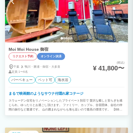
Moi Moi House 御宿
リクエスト予約
オンライン決済
(税込)
¥ 41,800〜
千葉
鴨川・
勝浦・
御宿・
大多喜
定員
1〜6名
バーベキュー
ペット可
海水浴
まるで映画館のようなサウナ付隠れ家コテージ
スウェーデン住宅をリノベーションしたプライベート別荘で 贅沢な癒しと安らぎを感
じられ、ゆったりとお過ごし頂けます。 ファミリー、カップル、合宿団体、会社の仲
間の旅行など最適です。 山の囲まれながらも海も近いので最高の環境です。 【BBQ
は年中無休!】 バーベキューは1年中お楽しみいただけます！ グリルや網などはすべて
無料でご用意させていただきますので、食材を買うだけでバーベキューができます。
普段味わえない野外バーベキューの魅力を一年通して楽しめます。 【コテージ棟は１
日１組限定】 コテージ棟は１棟貸しなので、１日１組限定！ ゆっくりとお寛ぎ頂けま
す。 ファミリー、カップルなどにも最適！ 【施設について】 海は車で10分と好立