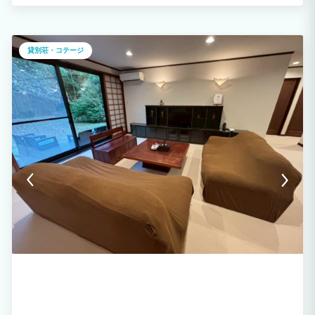
ただけます。 ファミリー、カップル、会社の仲間の旅行など最適。 最大8名まで宿泊
可能ですが、隣接する姉妹棟の「Natuur one」 と合わせて貸し切れば最大18名と大人
数でのご利用も可能です。 家電や備品が揃っております。 ほぼ手ぶらでご宿泊が可能
です。 BBQ機材も無料でご利用可能！ スーパー、コンビニ近隣で食材の買い出しも便
利です。
貸別荘・コテージ