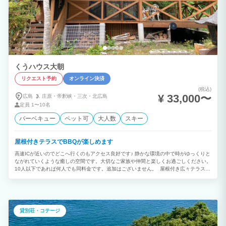
くうハウス大朝
リクエスト予約
オンライン決済
(税込)
¥ 33,000〜
広島
庄原・
帝釈峡・
三次・
北広島
定員
1〜10名
バーベキュー
ペット可
大人数
スキー
屋根付きテラスでBBQが楽しめます
高速ICが近いのでどこへ行くのもアクセス良好です♪ 静かな環境の中で時がゆっくりと
ながれていくような癒しの空間です。大切なご家族や仲間と楽しくお過ごしください。
10人以下であれば何人でも同料金です。追加はございません。 屋根付き広々テラスで
すので、天候を気にせずBBQが楽しめます。 車で20分ほどの山頂より雲海が見れます
(天候によりますが） 静かな環境の中で時がゆっくりとながれていくような癒しの空間
です。大切なご家族や仲間と楽しくお過ごしください。 エアコンは各部屋についてお
ります。シーツ代、清掃代はいただきません。ゴミは分別していただければこちらで処
分致します。 秋は紅葉がきれいで、冬はスキー合宿などに最適です♪ 水は山の地下水
貸別荘・コテージ
を汲み上げており、ミネラルたっぷりの天然水です!お肌に優しく冬はお風呂につかる
としばらく体がポカポカします。 E-BIKEツアーで風を感じると気分爽快です！外国の