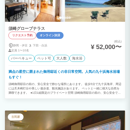
須崎グローブテラス
リクエスト予約
オンライン決済
(税込)
¥ 52,000〜
静岡・伊豆
下田・
白浜
定員
1〜10名
バーベキュー
ペット可
大人数
海水浴
満点の星空に囲まれた御用邸近くの非日常空間。人気の九十浜海水浴場
もすぐ！
須崎御用邸目の前の、安心安全で静かな場所にあります。 徒歩5分で九十浜海岸、周辺
には爪木崎灯台や美しい遊歩道、観光施設があります。 ペットと一緒に雄大な自然を
満喫できます。 ●1日1組限定のプライベート空間 須崎御用邸目の前の、安心安全で静
かな場所にあります。 多目的ラウンジ、広々リビングとキッチンで多くの友達や家族
と一緒の時間を楽しむことができます。 ラウンジはミニセミナー・ミーティング・レ
クリエーションに最適です。 夏は海水浴に絶好の立地です。冬は暖かく過ごしやすく
トレッキングや海釣りも楽しめます。 ●すぐそばに壮大な海 九十浜海岸まで徒歩5分
の道は下り坂で、白い道の先に空と海がいっぱいに広がっています。周辺には爪木崎灯
古民家
台や美しい遊歩道、観光施設があります。 ペットと一緒に自然を満喫してください。