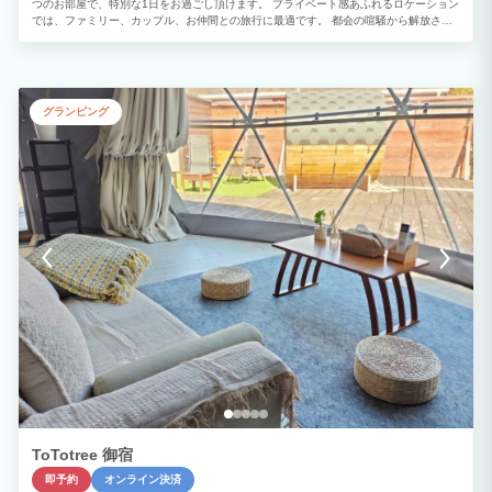
つのお部屋で、特別な1日をお過ごし頂けます。 プライベート感あふれるロケーション
では、ファミリー、カップル、お仲間との旅行に最適です。 都会の喧騒から解放さ
れ、思い出の1ページを刻みます。 プロジェクターでゆっくり映画を見ながら、プライ
ベートな空間に浸ることができます。 山に囲まれたリッツヒル熱海は、サウナに最適
な場所です。 森林浴をしながらととのう。 空気もきれいで鳥のさえずりを聞きなが
ら、身も心もリラックスできます。 お客様だけのプライベートサウナはご滞在中は何
度でも使い放題！是非ご利用ください。 BBQ機材（バーベキューグリル、木炭、ト
グランピング
ング、軍手などが完備）を全て宿泊代に含まれるので、 食材を買うだけでバーベキュ
ーができちゃいます。 普段味わえない野外バーベキューの魅力を通年お楽しみいただ
けます。
ToTotree 御宿
即予約
オンライン決済