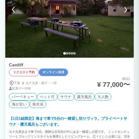
かで、都内から車でたった2時間の好アクセス、1年を通して多くの家族、カップル、
グループ旅行の方が訪れます。
Cardiff
リクエスト予約
オンライン決済
(税込)
¥ 77,000〜
千葉
九十九里・
銚子・
一宮
定員
2〜10名
バーベキュー
ペット可
サウナ
露天風呂
大人数
海が近い
海水浴
【1日1組限定】海まで車で5分の一棟貸し切りヴィラ。プライベートサ
ウナ・露天風呂もございます。
九十九里浜まで車で5分。閑静な住宅街の中にある一棟貸しの宿です。 ミッドセンチュ
リーとブルックリンスタイルを基調としたリビングルーム、広々としたお庭には、完全