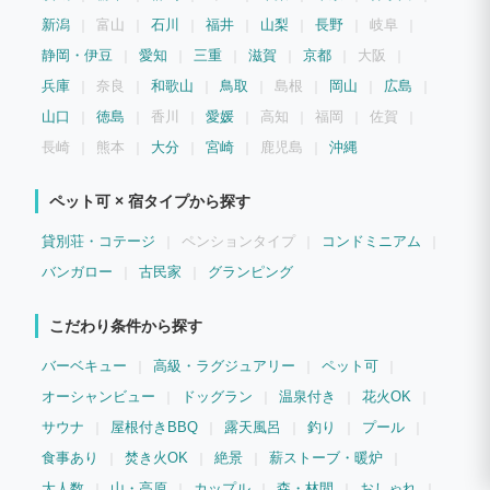
新潟
富山
石川
福井
山梨
長野
岐阜
静岡・伊豆
愛知
三重
滋賀
京都
大阪
兵庫
奈良
和歌山
鳥取
島根
岡山
広島
山口
徳島
香川
愛媛
高知
福岡
佐賀
長崎
熊本
大分
宮崎
鹿児島
沖縄
ペット可 × 宿タイプから探す
貸別荘・コテージ
ペンションタイプ
コンドミニアム
バンガロー
古民家
グランピング
こだわり条件から探す
バーベキュー
高級・ラグジュアリー
ペット可
オーシャンビュー
ドッグラン
温泉付き
花火OK
サウナ
屋根付きBBQ
露天風呂
釣り
プール
食事あり
焚き火OK
絶景
薪ストーブ・暖炉
大人数
山・高原
カップル
森・林間
おしゃれ