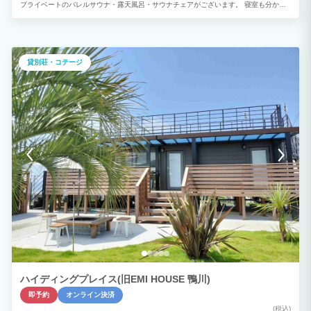
プライベートのバレルサウナ・露天風呂・サウナチェアがございます。 寝室も分かれ
ておりますので、世代家族や友人ともプライベート空間を保持しながらお寛ぎいただけ
ます。 ■オプション料金 小型・中型犬：3,300円(税込)/匹 大型犬：5,500円(税込)/匹
※ご予約リクエスト時、オプションよりご選択をお願いいたします。
貸別荘・コテージ
ハイディングプレイス(旧EMI HOUSE 鴨川)
即予約
オンライン決済
(税込)