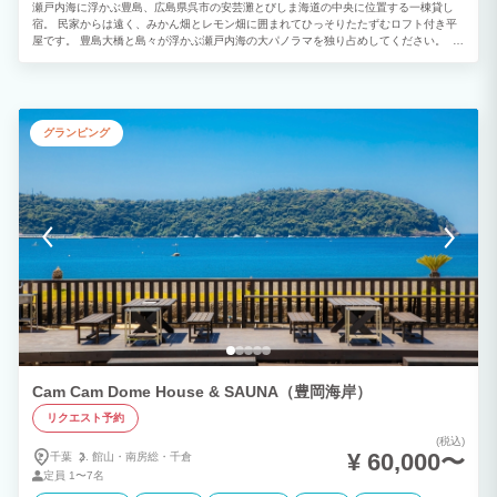
瀬戸内海に浮かぶ豊島、広島県呉市の安芸灘とびしま海道の中央に位置する一棟貸し
宿。 民家からは遠く、みかん畑とレモン畑に囲まれてひっそりたたずむロフト付き平
屋です。 豊島大橋と島々が浮かぶ瀬戸内海の大パノラマを独り占めしてください。 基
本コンセプトは環境を守り自然を楽しむです。建物資材にもこだわっています。 外壁
を見ると廃棄される輸送コンテナを並べて各部屋を構成、室内はビニールクロスを張ら
ず木資材の風合いをそのままに活かしています。飲用水は井戸水を浄化しています。
薪ストーブ(冬季12月～2月)と季節ごとの快適さを重視したエアコンを組み合わせ、お
しゃれなシーリングファンと壁掛けサーキュレーターを駆使、さらに屋根裏と床下を空
グランピング
調ダクトで繋げた全館空調で快適空間となります。 土間からつながる屋外プライベー
トスペースではバーベキューが出来て、小さな子供さんが駆けまわって遊べます。 ワ
ンちゃんのドッグランスペースとしても利用可能です。 お風呂は贅沢タイル張りで大
人数人がゆったり浸かれる浴槽です。 シャワーも2人分で小さな大浴場のイメージで
す。 海水浴帰りには屋外プライベートスペースを通って外からそのまま浴室に入るこ
とも出来ます。
Cam Cam Dome House & SAUNA（豊岡海岸）
リクエスト予約
(税込)
¥ 60,000〜
千葉
館山・
南房総・
千倉
定員
1〜7名