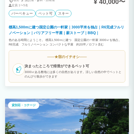
¥ 40,000〜
長野
諏訪湖・
蓼科・
白樺湖
定員
1〜5名
バーベキュー
ペット可
スキー
標高1,500mに建つ国定公園の一軒家｜3000平米を独占｜R6完成フルリ
ノベーション｜バリアフリー平屋｜薪ストーブ｜BBQ｜
色のある時間にようこそ。 標高1,500ｍに建つ 国定公園の一軒家 3000㎡を独占。
R6完成 フルリノベーション コンパクトな平屋 約20坪／ロフト含む
宿のイチオシ
★
決まったところで排泄ができるペット可
3000㎡ある敷地には多くの自然があります。涼しい自然の中でペットと
のんびり散歩ができます
貸別荘・コテージ