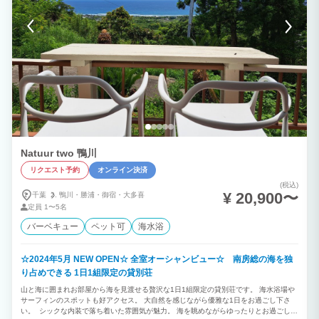
Natuur two 鴨川
リクエスト予約
オンライン決済
(税込)
¥ 20,900〜
千葉
鴨川・
勝浦・
御宿・
大多喜
定員
1〜5名
バーベキュー
ペット可
海水浴
☆2024年5月 NEW OPEN☆ 全室オーシャンビュー☆ 南房総の海を独
り占めできる 1日1組限定の貸別荘
山と海に囲まれお部屋から海を見渡せる贅沢な1日1組限定の貸別荘です。 海水浴場や
サーフィンのスポットも好アクセス。 大自然を感じながら優雅な1日をお過ごし下さ
い。 シックな内装で落ち着いた雰囲気が魅力。 海を眺めながらゆったりとお過ごしい