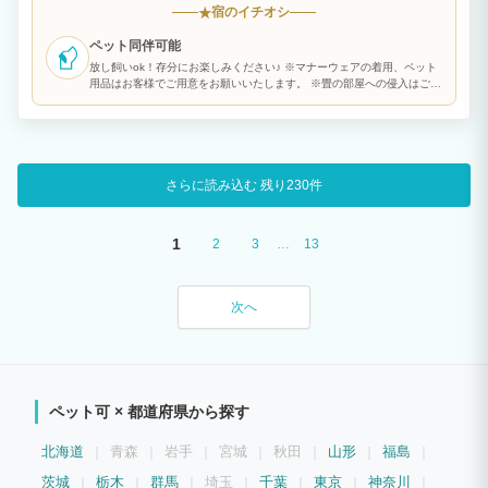
宿のイチオシ
★
ペット同伴可能
放し飼いok！存分にお楽しみください♪ ※マナーウェアの着用、ペット
用品はお客様でご用意をお願いいたします。 ※畳の部屋への侵入はご遠
慮ください。
さらに読み込む
残り230件
1
…
2
3
13
次へ
ペット可 × 都道府県から探す
北海道
青森
岩手
宮城
秋田
山形
福島
茨城
栃木
群馬
埼玉
千葉
東京
神奈川