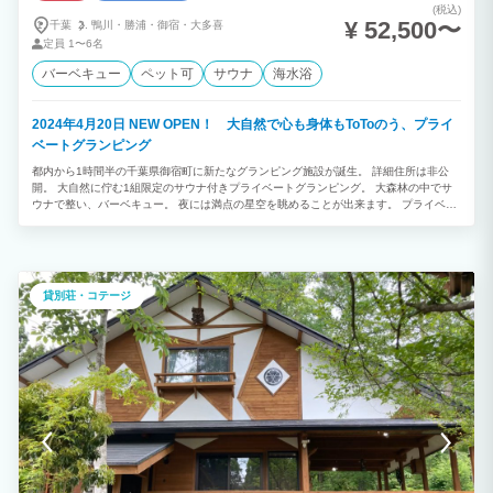
(税込)
¥ 52,500〜
千葉
鴨川・
勝浦・
御宿・
大多喜
定員
1〜6名
バーベキュー
ペット可
サウナ
海水浴
2024年4月20日 NEW OPEN！ 大自然で心も身体もToToのう、プライ
ベートグランピング
都内から1時間半の千葉県御宿町に新たなグランピング施設が誕生。 詳細住所は非公
開。 大自然に佇む1組限定のサウナ付きプライベートグランピング。 大森林の中でサ
ウナで整い、バーベキュー。 夜には満点の星空を眺めることが出来ます。 プライベー
トな空間で非日常をお楽しみください。 ☆1組限定のサウナ付きグランピング☆ 千葉
の御宿町にあるプライベートグランピング。 誰にも邪魔されず、ごゆっくりとお過ご
しいただけます。 夜には美しい星空を眺めることもでき、ファミリー、カップルの旅
行などに最適です。 都会の喧騒から離れて、思い出の1ページを刻みます。 ☆年中無
休の屋根付きBBQ（無料）☆ バーベキュー用品をすべて無料でご用意させていただき
貸別荘・コテージ
ます。 バーベキューグリル、網などは準備しておりますので、食材を買うだけでバー
ベキューができます。 普段味わえない野外バーベキューの魅力を一年通して楽しめま
す。 ☆バレルサウナ☆ プライベートサウナをご用意しております。 森林の中にある
グランピング場なので、鳥のさえずりを聞きながら何も気にせず整うことが出来ます。