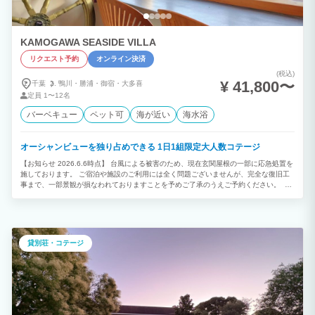
KAMOGAWA SEASIDE VILLA
リクエスト予約
オンライン決済
(税込)
¥ 41,800〜
千葉
鴨川・
勝浦・
御宿・
大多喜
定員
1〜12名
バーベキュー
ペット可
海が近い
海水浴
オーシャンビューを独り占めできる 1日1組限定大人数コテージ
【お知らせ 2026.6.6時点】 台風による被害のため、現在玄関屋根の一部に応急処置を
施しております。 ご宿泊や施設のご利用には全く問題ございませんが、完全な復旧工
事まで、一部景観が損なわれておりますことを予めご了承のうえご予約ください。 ■
江見海水浴場に隣接している「KAMOGAWA SEASIDE VILLA」 オーシャンビューを
独り占めできる、1日1組限定のお客様だけの貸別荘です。 通年でバーベキューも可
能。敷地内でお楽しみ頂けます。 海の風を感じながら優雅な1日をお過ごし下さい。
■1日1組限定のプライベート貸別荘 海が目の前の1日1組限定のコテージ。 大人数で宿
泊が出来ます。 サーフスポットであり、海水浴場。海好きにはたまらない場所です♪
貸別荘・コテージ
バーベキューもできるのでファミリー、カップルの旅行に最適。 都会の喧騒を忘れ、
日々の疲れを癒す最高の場所！ ■ロケーション 千葉県の房総半島の南東部にある鴨川
市は山と海に囲まれ、自然に恵まれた観光地です。 太平洋岸に面しており、夏には市
内にある6つの海水浴場はとても賑わいます。 特にKAMOGAWA SEASIDE VILLAは
「江見海水浴場」に面しており、フラッと泳ぎに行けることもとても魅力的です。 ま
た、ウォータースポーツをしたり、鴨川シーワールド、鴨川オーシャンパークで遊んだ
りするなど、海のアクティビティーが好きな方にとても人気です。 気候が比較的穏や