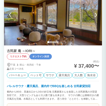
古民家 庵 ～IORI～
リクエスト予約
オンライン決済
(税込)
¥ 37,400〜
千葉
館山・
南房総・
千倉
定員
1〜18名
バーベキュー
ペット可
サウナ
露天風呂
大人数
海水浴
バレルサウナ・露天風呂、屋内外でBBQを楽しめる 古民家貸別荘
都内から80分、高速出口から3分の好立地 元蕎麦屋さんを改装した古民家風の大型貸
別荘です。 大型リビングもあり大人数で宴も出来ます。 サウナの隣には屋根付きの露
天風呂を完備。水風呂としても利用できます。 思う存分「ととのう」を体験してみま
せんか？