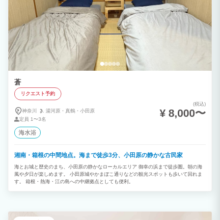
蒼
リクエスト予約
(税込)
¥ 8,000〜
神奈川
湯河原・
真鶴・
小田原
定員
1〜3名
海水浴
湘南・箱根の中間地点。海まで徒歩3分、小田原の静かな古民家
海とお城と歴史のまち、小田原の静かなローカルエリア 御幸の浜まで徒歩圏。朝の海
風や夕日が楽しめます。 小田原城やかまぼこ通りなどの観光スポットも歩いて回れま
す。 箱根・熱海・江の島への中継拠点としても便利。