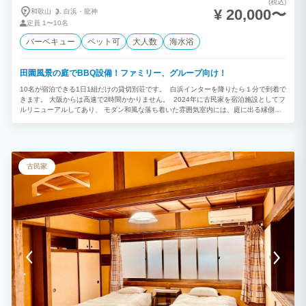
(税込)
¥ 20,000〜
和歌山
白浜・
龍神
定員
1〜10名
バーベキュー
ペット可
大人数
海水浴
田園風景の庭でBBQ設備！ファミリー、グループ向け！
10名が宿泊できる1日1組だけの貸切別荘です。 白浜インターを降りたら１分で到着で
きます。 大阪からは高速で2時間かかりません。 2024年に古民家を宿泊施設としてフ
ルリニューアルしてあり、 モダン和風な落ち着いた雰囲気室内には、庭に出る縁側、
掘りごたつがもあります。 庭でのBBQは、機材一式も別料金でフルレンタルできます
ので、 近くにある地元のスーパーでの食材の買い出しだけでお手軽にお楽しみいただ
けます。 徒歩7分で行ける富田浜では、海水浴、釣り、花火が満喫できます。
古民家