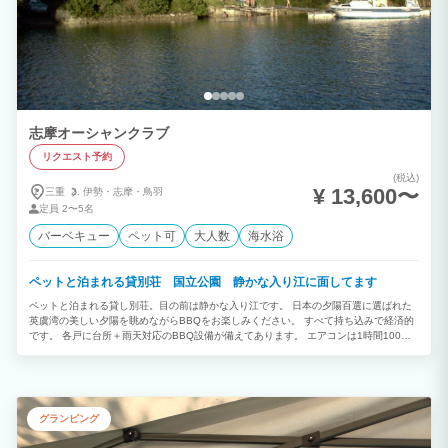
志摩オーシャンクラブ
リクエスト予約
(税込)
¥ 13,600〜
三重
伊勢・
志摩・
鳥羽
定員
2〜5名
バーベキュー
ペット可
大人数
海水浴
ペットと泊まれる貸別荘 国立公園 静かな入り江に面してます
ペットと泊まれる貸し別荘。目の前は静かな入り江です。 日本の夕陽百選に選ばれた
英虞湾の美しい夕陽を眺めながらBBQをお楽しみください。 すべて持ち込みで経済的
です。 各戸に台所＋雨天対応のBBQ設備が備えてあります。 エアコンは1時間100円
のコインタイマー式です。 タオル・石鹸・歯ブラシなどのアメニティはご持参くださ
い。
グランピング