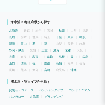
海水浴 × 都道府県から探す
北海道
青森
岩手
宮城
秋田
山形
福島
茨城
栃木
群馬
埼玉
千葉
東京
神奈川
新潟
富山
石川
福井
山梨
長野
岐阜
静岡・伊豆
愛知
三重
滋賀
京都
大阪
兵庫
奈良
和歌山
鳥取
島根
岡山
広島
山口
徳島
香川
愛媛
高知
福岡
佐賀
長崎
熊本
大分
宮崎
鹿児島
沖縄
海水浴 × 宿タイプから探す
貸別荘・コテージ
ペンションタイプ
コンドミニアム
バンガロー
古民家
グランピング