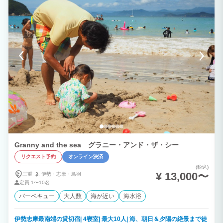
Granny and the sea グラニー・アンド・ザ・シー
リクエスト予約
オンライン決済
(税込)
¥ 13,000〜
三重
伊勢・
志摩・
鳥羽
定員
1〜10名
バーベキュー
大人数
海が近い
海水浴
伊勢志摩最南端の貸切宿| 4寝室| 最大10人| 海、朝日＆夕陽の絶景まで徒