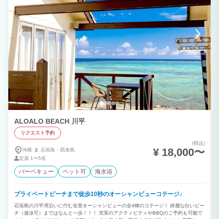
ALOALO BEACH 川平
リクエスト予約
(税込)
¥ 18,000〜
沖縄
石垣島・
西表島
定員
1〜5名
バーベキュー
ペット可
海水浴
プライベートビーチまで徒歩10秒のオーシャンビューコテージ♪
石垣島の川平湾沿いに佇む全室オーシャンビューの全4棟のコテージ！ 綺麗な白いビー
チ（遊泳可）まではなんと一歩！！！ 充実のアクティビティやBBQのご予約も可能で