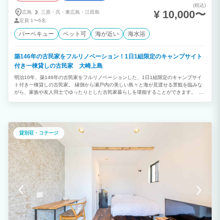
(税込)
¥ 10,000〜
広島
三原・
呉・
東広島・
江田島
定員
1〜6名
バーベキュー
ペット可
海が近い
海水浴
築146年の古⺠家をフルリノベーション！1⽇1組限定のキャンプサイト
付き⼀棟貸しの古民家 大崎上島
明治10年、築146年の古⺠家をフルリノベーションした、1⽇1組限定のキャンプサイ
ト付き⼀棟貸しの古民家。 縁側から瀬⼾内の美しい島々と海が⾒渡せる景観を臨みな
がら、家族や友⼈同⼠でゆったりとした古⺠家暮らしを堪能することができます。 築
146年の古民家を20年以上住んでいなかったこの家を、地域の大工さん、左官さん、電
気屋さん、ガス屋さんと共に改修。 改修のコンセプトは「古くてダサい。」 今の子ど
も世代は知らないけれど、親世代には懐かしい。少し不便なこともありますが、ちゃん
と使える。新しいものをつくるのではなく、あるものを活用する。時を遡るような感覚
を味わってもらえたら嬉しいです。
貸別荘・コテージ