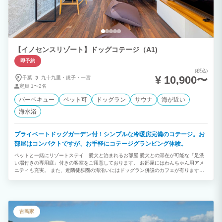
【イノセンスリゾート】ドッグコテージ（A1)
即予約
(税込)
¥ 10,900〜
千葉
九十九里・
銚子・
一宮
定員
1〜2名
バーベキュー
ペット可
ドッグラン
サウナ
海が近い
海水浴
プライベートドッグガーデン付！シンプルな冷暖房完備のコテージ。お
部屋はコンパクトですが、お手軽にコテージグランピング体験。
ペットと一緒にリゾートステイ 愛犬と泊まれるお部屋 愛犬との滞在が可能な「足洗
い場付きの専用庭」付きの客室をご用意しております。 お部屋にはわんちゃん用アメ
ニティも充実。 また、近隣徒歩圏の海沿いにはドッグラン併設のカフェが有ります。
その店内ではワンちゃん同伴可能のドッグエリアがあり、リードフリーで利用できます
し、さらに、天然芝のドッグランが併設しております。 海を感じながら、美味しいも
のを食べて、愛犬と存分におでかけを楽しめます♪ 大切な愛犬とかけがえのないリゾー
トステイをお楽しみください。
古民家