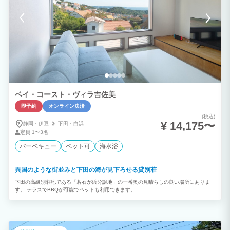
ベイ・コースト・ヴィラ吉佐美
即予約
オンライン決済
(税込)
¥ 14,175〜
静岡・伊豆
下田・
白浜
定員
1〜3名
バーベキュー
ペット可
海水浴
異国のような街並みと下田の海が見下ろせる貸別荘
下田の高級別荘地である「碁石が浜分譲地」の一番奥の見晴らしの良い場所にありま
す。 テラスでBBQが可能でペットも利用できます。