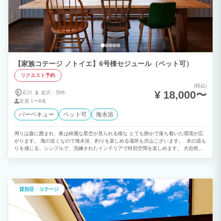
【家族コテージ ノトイエ】6号棟セジュール（ペット可）
リクエスト予約
(税込)
¥ 18,000〜
石川
金沢・
羽咋
定員
1〜8名
バーベキュー
ペット可
海水浴
周りは森に囲まれ、夜は綺麗な星空が見られる様な とても静かで落ち着いた環境が広
がります。 海の近くなので海水浴、釣りを楽しめる場所も沢山ございます。 木の温も
りを感じる、シンプルで、洗練されたインテリアで特別空間を楽しめます。 大自然の
中ゆったりとした時間を過ごすのもよし、テニスやゴルフなどのアクティビティで汗を
流すのもよし！ お好きな時間をお過ごしいただけます。 【全棟完備】wi-fi、BBQ、温
泉、ペットOK
貸別荘・コテージ