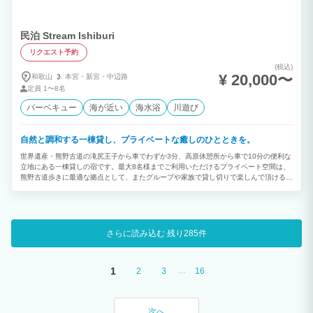
民泊 Stream Ishiburi
リクエスト予約
(税込)
¥ 20,000〜
和歌山
本宮・
新宮・
中辺路
定員
1〜8名
バーベキュー
海が近い
海水浴
川遊び
自然と調和する一棟貸し、プライベートな癒しのひとときを。
世界遺産・熊野古道の滝尻王子から車でわずか3分、高原休憩所から車で10分の便利な
立地にある一棟貸しの宿です。最大8名様までご利用いただけるプライベート空間は、
熊野古道歩きに最適な拠点として、またグループや家族で貸し切りで楽しんで頂ける宿
として、多くの方にご利用頂いています。滝尻や高原への送迎サービスのほか、近隣へ
の夕食買い出しの送迎もご提供。石船川のせせらぎと豊かな自然に包まれながら、ゆっ
たりとした時間をお過ごしください。 グループ旅行やファミリー旅行に最適なプライ
ベート空間で、思い出に残るひとときをどうぞ♪
さらに読み込む
残り285件
1
…
2
3
16
次へ