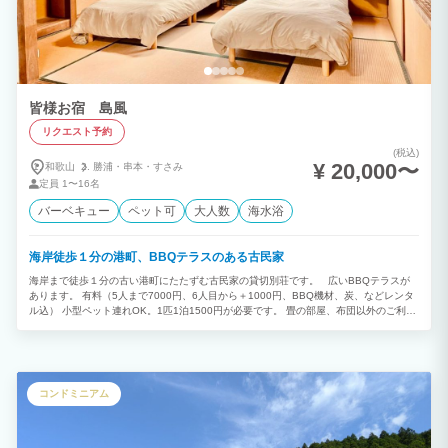
皆様お宿 島風
リクエスト予約
(税込)
¥ 20,000〜
和歌山
勝浦・
串本・
すさみ
定員
1〜16名
バーベキュー
ペット可
大人数
海水浴
海岸徒歩１分の港町、BBQテラスのある古民家
海岸まで徒歩１分の古い港町にたたずむ古民家の貸切別荘です。 広いBBQテラスが
あります。 有料（5人まで7000円、6人目から＋1000円、BBQ機材、炭、などレンタ
ル込） 小型ペット連れOK。1匹1泊1500円が必要です。 畳の部屋、布団以外のご利用
になります。 無料のレンタルサイクルが2台あります。利用は自己責任で、、 近く
に天然温泉、コンビニ、スーパー、ホームセンター、道の駅などがあり長期滞在にも大
変便利です。 海・山・川の自然が豊かでリバーカヤックや漁船クルーズ、釣りなどの
自然体験が満喫できます。 アドベンチャーワールド、白浜温泉、白良浜まで車で20
分。 施設近辺の車で3分圏内に天然温泉、コンビニ、スーパー、ホームセンター、道
コンドミニアム
の駅などがあり、自炊、長期滞在にも大変便利です。 太平洋を臨む志原海岸、熊野ジ
オパーク散策は、自然の雄大さを教えてくれます。 日置川清流では鮎釣りが有名です
が、カヤックや川辺でのBBQなどを楽しめる穴場があります。 こっそり教えます！