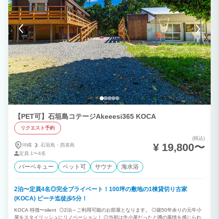
【PET可】石垣島コテージAkeeesi365 KOCA
リクエスト予約
(税込)
¥ 19,800〜
沖縄
石垣島・
西表島
定員
1〜4名
バーベキュー
ペット可
サウナ
海水浴
2泊〜定員4名◎完全プライベート！100坪の敷地の1棟貸切り古家
(KOCA) ビーチ迄徒歩5分！
KOCA 特徴〜silent ◎2泊～ご利用可能のお部屋となります。 ◎築50年余りの元牛小
屋をスタイリッシュにリノベーション！ ◎当初は牛小屋だったと噂の風情を感じられ