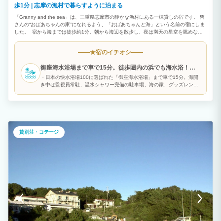
歩1分 | 志摩の漁村で暮らすように泊まる
「Granny and the sea」は、三重県志摩市の静かな漁村にある一棟貸しの宿です。 皆
さんの“おばあちゃんの家”になれるよう、「おばあちゃんと海」という名前の宿にしま
した。 宿から海までは徒歩約1分。朝から海辺を散歩し、夜は満天の星空を眺めなが
らゆっくりとした時間をお過ごしいただけます。 建物はどこか懐かしさを感じる一軒
家。まるで田舎のおばあちゃんの家に遊びに来たような温かい雰囲気の中で、ご家族や
宿のイチオシ
★
ご友人とくつろいでいただけます。 宿の周辺には昔ながらの漁村の風景が広がり、観
光地とは少し違う「日本の日常」を感じることができます。 地元のスーパーや魚屋で
御座海水浴場まで車で15分。徒歩圏内の浜でも海水浴！雨
新鮮な魚介類を買い、みんなで料理を楽しむのもおすすめです。 最大10名様まで宿泊
可能で、ファミリー旅行や大人のグループ旅行にも最適。 キッチンや調理器具も揃っ
の日には室内プールも。
・日本の快水浴場100に選ばれた「御座海水浴場」まで車で15分。海開
ているため、長期滞在やワーケーションにもご利用いただけます。 この宿は地域のお
き中は監視員常駐、温水シャワー完備の駐車場、海の家、グッズレンタ
じいちゃんやおばあちゃんたちにも支えられながら運営しています。 手作りの案内看
ルまで揃っています。遠浅なので、お子様の海水浴デビューにも！ ・宿
板や地域の人とのふれあいも、この宿ならではの魅力です。 便利さや豪華さではな
から徒歩数分で行ける乙部浜や大野浜でも海水浴が楽しめます。 ・雨の
く、ゆっくりと流れる時間や人の温かさを感じていただける場所でありたいと思ってい
日には、車で5分程度の「B&G海洋センター」内の室内プール（７〜8月
ます。 志摩の海と人に癒されながら、暮らすように旅する時間をお楽しみください。
のみ開館、月曜休館。幼児プールあり）でも遊べます。 ・サーフスポッ
トの国府浜と市後浜は車で約25分。
貸別荘・コテージ