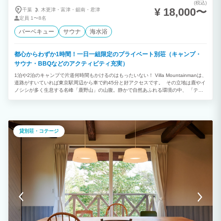
(税込)
¥ 18,000〜
千葉
木更津・
富津・
鋸南・
君津
定員
1〜8名
バーベキュー
サウナ
海水浴
都心からわずか1時間！一日一組限定のプライベート別荘（キャンプ・
サウナ・BBQなどのアクティビティ充実）
1泊や2泊のキャンプで片道何時間もかけるのはもったいない！ Villa Mountainmanは、
道路がすいていれば東京駅周辺から車で約45分と好アクセスです。 その立地は鹿やイ
ノシシが多く生息する名峰「鹿野山」の山腹。静かで自然あふれる環境の中、 「テン
トサウナ」を楽しんだり、「ピザ窯」でピザを焼いたりと、自由な使い方で贅沢な時間
をお過ごしいただけます。 一日一組限定の貸別荘で、アーリーチェックインやレイト
チェックアウトも可能です。お気軽にご相談ください。 当施設は「宿泊施設」「キャ
ンプ場」ともに自主清掃が基本です。ご利用後は設備を元の状態に戻し、出たゴミはす
べてお持ち帰りください。 清掃が不十分な場合は、次回以降のご利用をお断りさせて
貸別荘・コテージ
いただくことがありますのでご了承ください。 山に囲まれ、静かで贅沢な景色を満喫
できます。海水浴場も車で約20分と近く、大自然の中で優雅な1日をお過ごしいただけ
ます。 落ち着いた雰囲気の館内は、ファミリー、カップル、会社の仲間での旅行に最
適です。 最大8名まで宿泊可能ですが、ご相談いただければ人数を増やすことも可能で
す。 家電や備品もそろっており、ほぼ手ぶらでのご宿泊が可能です。 BBQ機材も無
料で利用でき、スーパーやコンビニは車での移動が必要ですが、食材の買い出しも便利
です。