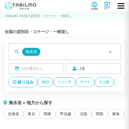
貸別荘コテージ・一棟貸し宿泊予約サイトTABILMO(タビルモ)
会員登録
ログイン
TABILMO
全国の貸別荘・コテージ・一棟貸し
全国の貸別荘・コテージ・一棟貸し
×
海水浴
日付選択なし
2名
絞り込み
BBQ
ペット可
サウナ
大人数
海が近
海水浴 × 地方から探す
北海道
東北
関東
甲信越
北陸
関西
東海