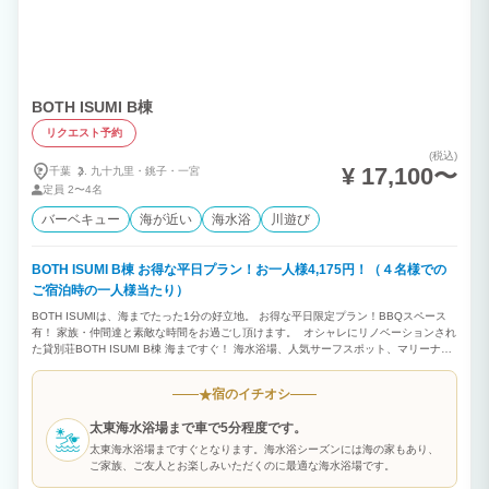
BOTH ISUMI B棟
リクエスト予約
(税込)
¥ 17,100〜
千葉
九十九里・
銚子・
一宮
定員
2〜4名
バーベキュー
海が近い
海水浴
川遊び
BOTH ISUMI B棟 お得な平日プラン！お一人様4,175円！（４名様での
ご宿泊時の一人様当たり）
BOTH ISUMIは、海までたった1分の好立地。 お得な平日限定プラン！BBQスペース
有！ 家族・仲間達と素敵な時間をお過ごし頂けます。 オシャレにリノベーションされ
た貸別荘BOTH ISUMI B棟 海まですぐ！ 海水浴場、人気サーフスポット、マリーナ、
漁港などが近隣に多数！ サーフィン、釣り、ゴルフなど様々なスポーツの拠点にご利
用いただけます！
宿のイチオシ
★
太東海水浴場まで車で5分程度です。
太東海水浴場まですぐとなります。海水浴シーズンには海の家もあり、
ご家族、ご友人とお楽しみいただくのに最適な海水浴場です。