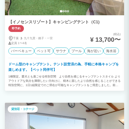
【イノセンスリゾート】キャンピングテント（C1)
即予約
(税込)
¥ 13,700〜
千葉
九十九里・
銚子・
一宮
定員
1〜4名
バーベキュー
ペット可
サウナ
プール
海が近い
海水浴
ドーム型のキャンプテント。テント設営済の為、手軽に本格キャンプを
楽しめます。【ペット同伴可】
1棟限定。愛犬とも過ごせる特別空間 より自然を感じるキャンプテントスタイル より
アウトドアな気分を満喫したい方向けに、樹木に面したより自然を感じることができる
特別空間に、1日1組限定でのご滞在が可能なキャンプテントをご用意しました。前面
の庭には蚊帳付きガゼボの設置も有り、虫を気にせずお寛ぎ頂けます。 貸切仕様のテ
ントは、開放感がありながらも周りを気にせず誰でも気兼ねなくお過ごしいただけま
す。 ペット同伴でのご滞在も可能です。 リゾート地で気の合う仲間と気軽にキャンプ
体験。ワンランク上のアウトドアステイをお楽しみください。
貸別荘・コテージ