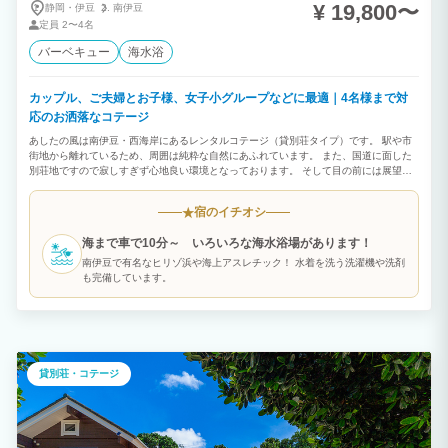
¥ 19,800〜
静岡・伊豆
南伊豆
定員
2〜4名
バーベキュー
海水浴
カップル、ご夫婦とお子様、女子小グループなどに最適｜4名様まで対
応のお洒落なコテージ
あしたの風は南伊豆・西海岸にあるレンタルコテージ（貸別荘タイプ）です。 駅や市
街地から離れているため、周囲は純粋な自然にあふれています。 また、国道に面した
別荘地ですので寂しすぎず心地良い環境となっております。 そして目の前には展望所
があり雄大な景色も堪能できます。 夢とこだわりを込めたコテージは、国産天然無垢
の木材と吟味された建材のみを使用しました。 設計施工は著名な建設会社によるもの
宿のイチオシ
★
で、設備・備品もレンタルコテージとしては最上質のものを揃えております。 自由な
スタイルで過ごせるこのリゾート・ステージで、充実した休日を楽しんでみませんか。
海まで車で10分～ いろいろな海水浴場があります！
皆様のお越しを、心よりお待ち致しております。 笠松庵は1F、2Fとも開口部を大きく
とった開放的な空間。リゾート地の別荘を体験できるお洒落なコテージ。 シーズン中
南伊豆で有名なヒリゾ浜や海上アスレチック！ 水着を洗う洗濯機や洗剤
はウッドデッキでBBQを、秋から冬にかけては海に沈む夕日がお部屋からご覧いただ
も完備しています。
けます。
貸別荘・コテージ