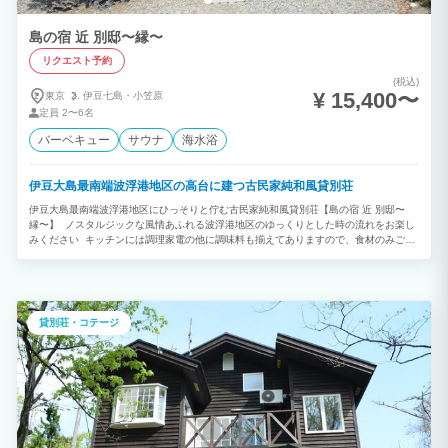
島の宿 近 別邸〜縁〜
リクエスト予約
(税込)
¥ 15,400〜
東京
伊豆七島・
小笠原
定員
2〜6名
バーベキュー
サウナ
海水浴
伊豆大島最南端波浮港地区の高台に建つ古民家純和風貸別荘
伊豆大島最南端波浮港地区にひっそりと佇む古民家純和風貸別荘【島の宿 近 別邸〜
縁〜】 ノスタルジックな風情あふれる波浮港地区のゆっくりとした時の流れをお楽し
みください キッチンには調理家電の他に調味料も揃えてありますので、食材のみご用
意いただければ料理も可能です。 最大6名様まで宿泊可能。 近くにある姉妹施設【島
の宿 近〜KON〜】と合わせれば合計12名まで宿泊可能です。 是非お問い合わせくださ
い。 無料送迎もあります。バス停からは徒歩7分。外国人観光客の方も日本の古民家
でお寛ぎください。 宿はお客様だけでゆっくり過ごせる1軒貸切タイプ 貸切屋外バレ
ルサウナ、BBQテラスもありますのでカップル、ご家族、グループでご利用ください
貸別荘・コテージ
【寝室】2部屋 最大6名まで宿泊可能 事前に布団を敷いておきますのでご要望がある場
合（1組、3組に分けて敷く等）ご連絡ください。 ※ 寝具を利用しない未就学児は料
金なし 【キッチン】 レンジ、トースター、電気ポット、カセットコンロ、土鍋 フラ
イパン、鍋、ボール、ザル、包丁、ピーラー、まな板 皿、茶碗、お椀、箸、スプー
ン、フォーク、ナイフ 栓抜き、ワインオープナー、ワイングラス、ワインクーラー ※
琉球グラスに熱湯を注ぐと割れますのでご注意ください 油、塩コショウ、醤油 【ア
メニティ】 お一人につきバスタオル１枚、フェイスタオル１枚、使い捨て歯ブラシ１
本ご用意しています。 お風呂場にはシャンプー・コンディショナー・ボディーソープ