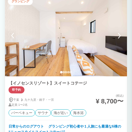
グランピング
【イノセンスリゾート】スイートコテージ
即予約
(税込)
¥ 8,700〜
千葉
九十九里・
銚子・
一宮
定員
1〜2名
バーベキュー
サウナ
海が近い
海水浴
日常からのログアウト グランピング初心者や１人旅にも最適な6棟の
“ニュースタイルスイートコテージ”