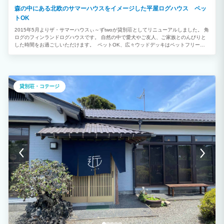
森の中にある北欧のサマーハウスをイメージした平屋ログハウス ペッ
トOK
2015年5月よりザ・サマーハウスぃ～ずtwoが貸別荘としてリニューアルしました。 角
ログのフィンランドログハウスです。 自然の中で愛犬やご友人、ご家族とのんびりと
した時間をお過ごしいただけます。 ペットOK、広々ウッドデッキはペットフリー、
BBQ設備完備、大人2名様～5名様までご予約可能です。 土鍋+カセットコンロ(無料)、
たき火台ご用意しました。薪はご持参下さい。 【ペットOK】 2000円/頭です。(原則3
頭までとさせていただいております。)ペットアメニティとしてはエサ入れ、足ふき雑
巾、ペット用ウェットティッシュ、マット、ペット用消臭剤、おしっこシートをご用意
しています。室内・室外にリードフックを設置しています。(ゲージのご用意はありま
貸別荘・コテージ
せん。)室内・室外ともフリーですが、ベッド及びソファにはあげないようご協力とご
理解のほどよろしくお願い致します。 【屋根付きBBQ】 BBQ器具レンタル料金は
2000円となります。コンロ､網、トング、チャッカマン、うちわ、焼きそば用プレー
ト、炭バサミ、軍手、食用油をご用意していますので、食材、調味料､炭、着火剤はご
持参ください。