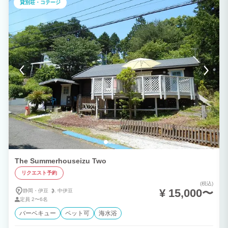
貸別荘・コテージ
The Summerhouseizu Two
リクエスト予約
(税込)
¥ 15,000〜
静岡・伊豆
中伊豆
定員
2〜6名
バーベキュー
ペット可
海水浴