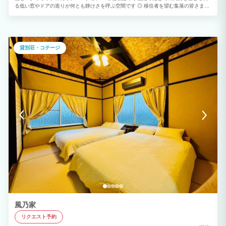
る低い窓やドアの造りが何とも静けさを呼ぶ空間です ◎ 移住者を望む集落の皆さまの
気持ちに応えたく、長期滞在、お試し移住を重視し、このまま暮らしたくなる様な設備
品を取り揃え、勝手使いの良い内装＆価格設定にしております。 ◎近隣のビーチは海
ガメ産卵保護指地区に指定されております。 昼は海ガメ、夜は天然プラネタリウムの
美しいビーチです。
貸別荘・コテージ
風乃家
リクエスト予約