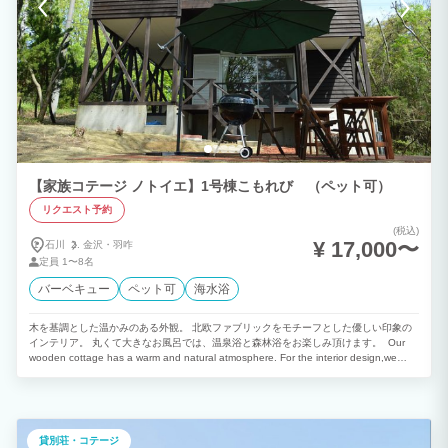
がございます。 【オプション料金】 ＊＊＊＊＊①BBQセット＊＊＊＊＊ オプション
料 ￥3000 準備（セッティング）〜火起こし〜片付けまでこちらで行います オプショ
ン料金には炭代、紙皿、割り箸等消耗品費も含まれます。食材のみご用意ください ※
別途食材の代理発注も可能です２日前までに要予約、当日キャンセル不可 ＊＊＊＊＊
②貸切屋外バレルサウナ＊＊＊＊＊ 利用料 ￥3,500/人（3時間）2名様〜ご利用可
能（最大4名） バレルサウナ 整いチェア 水風呂（ポータブル浴槽一人１槽） サウ
ナポンチョ、セルフロウリュ ※サウナポンチョを用意しておりますが、屋外のため水
着をご持参ください ＊＊＊＊＊③釣り竿レンタル＊＊＊＊＊ レンタル料1000円/ 釣
り竿、サビキ釣り仕掛け、バケツ エサ（オキアミ）1パック1000円 その他の特記事項
・駐車場あり ・Wi-Fiあり ・室内禁煙（電子たばこ含）
【家族コテージ ノトイエ】1号棟こもれび （ペット可）
リクエスト予約
(税込)
¥ 17,000〜
石川
金沢・
羽咋
定員
1〜8名
バーベキュー
ペット可
海水浴
木を基調とした温かみのある外観。 北欧ファブリックをモチーフとした優しい印象の
インテリア。 丸くて大きなお風呂では、温泉浴と森林浴をお楽しみ頂けます。 Our
wooden cottage has a warm and natural atmosphere. For the interior design,we
have used Nordic fabrics to give a relaxed and friendly impression. In the cottage,
you can enjoy “Onsen” from our own hot spring.
貸別荘・コテージ