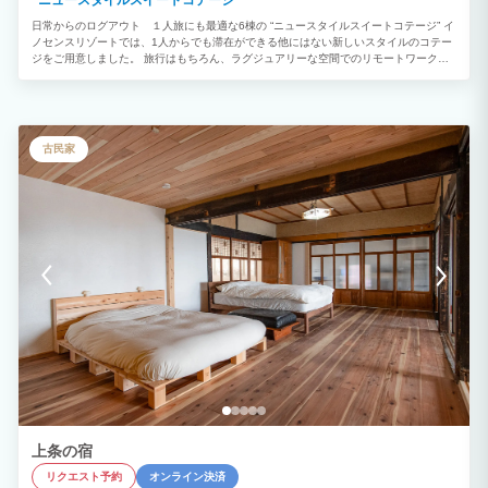
日常からのログアウト １人旅にも最適な6棟の “ニュースタイルスイートコテージ” イ
ノセンスリゾートでは、1人からでも滞在ができる他にはない新しいスタイルのコテー
ジをご用意しました。 旅行はもちろん、ラグジュアリーな空間でのリモートワークと
いったお仕事での滞在も良いでしょう。 複数グループで数棟に滞在し、全員でBBQや
パーティーの団欒スペースとして、敷地中央の貸切パーティールームをご利用。といっ
た滞在なんかもおすすめです。 自然景観に恵まれたリゾート地であなただけの滞在を
お楽しみください。
古民家
上条の宿
リクエスト予約
オンライン決済