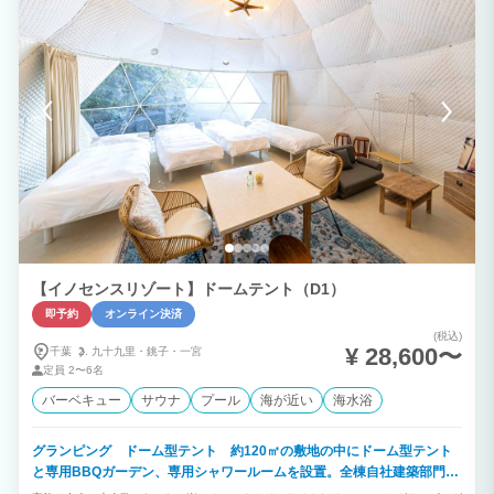
【イノセンスリゾート】ドームテント（D1）
即予約
オンライン決済
(税込)
¥ 28,600〜
千葉
九十九里・
銚子・
一宮
定員
2〜6名
バーベキュー
サウナ
プール
海が近い
海水浴
グランピング ドーム型テント 約120㎡の敷地の中にドーム型テント
と専用BBQガーデン、専用シャワールームを設置。全棟自社建築部門で
デザイン建築されたお洒落なお部屋です。