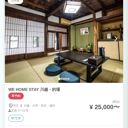
古民家
【ベッド】 ・クイーンベッド（シモンズ）1台 ・シングルベッド（シモンズ）2台 ・
シングルサイズエキストラベッド1台 2名様の場合は基本クイーンベッド1台をご利用
いただきます。シングルベッド2台をご希望の場合は事前にご連絡ください。 5名様の
場合はクイーンベッドを2名様でご利用いただきます。 【キッチン設備】 料理に必要
な調理器具・食器類を揃えております。 ・フライパン ・片手鍋、両手鍋 ・IH2口コン
ロ ・包丁、まな板、スライサー ・食器、グラス、カトラリー一式 ※割り箸・調味
料・ラップ・アルミホイルなどの消耗品はご用意しておりません。 【冷暖房費（別
途・1泊）】 5月～9月 1,000円 10月～4月 2,000円（薪ストーブ） 【Option】 ・
サウナ（2時間） 2名 4,000円 3名 4,500円 4名 5,000円 5名 5,500円 ・焚き火
3,000円 ・BBQセット 3,000円 （新品網・炭付き） 冷暖房費、オプション料金は
現地PayPay決済をお願いいたします。 ※焚き火・BBQ用品のお持ち込み、ペットの
ご宿泊はお断りしております。
WE HOME STAY 川越・的場
即予約
(税込)
¥ 25,000〜
埼玉
川越・
大宮・
所沢・
越谷
定員
1〜12名
サウナ