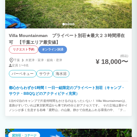
能（最大4名） バレルサウナ 整いチェア 水風呂（ポータブル浴槽一人１槽） サウ
ナポンチョ、セルフロウリュ ※サウナポンチョを用意しておりますが、屋外のため水
着をご持参ください ＊＊＊＊＊③釣り竿レンタル＊＊＊＊＊ レンタル料1000円/ 釣
り竿、サビキ釣り仕掛け、バケツ エサ（オキアミ）1パック1000円 その他の特記事項
・駐車場あり ・Wi-Fiあり ・室内禁煙（電子たばこ含）
Villa Mountainman プライベート別荘★最大２３時間滞在
可 【千葉エリア最安値】
リクエスト予約
オンライン決済
(税込)
¥ 18,000〜
千葉
木更津・
富津・
鋸南・
君津
定員
1〜8名
バーベキュー
サウナ
海水浴
都心からわずか1時間！一日一組限定のプライベート別荘（キャンプ・
サウナ・BBQなどのアクティビティ充実）
1泊や2泊のキャンプで片道何時間もかけるのはもったいない！ Villa Mountainmanは、
道路がすいていれば東京駅周辺から車で約45分と好アクセスです。 その立地は鹿やイ
ノシシが多く生息する名峰「鹿野山」の山腹。静かで自然あふれる環境の中、 「テン
トサウナ」を楽しんだり、「ピザ窯」でピザを焼いたりと、自由な使い方で贅沢な時間
をお過ごしいただけます。 一日一組限定の貸別荘で、アーリーチェックインやレイト
チェックアウトも可能です。お気軽にご相談ください。 当施設は「宿泊施設」「キャ
ンプ場」ともに自主清掃が基本です。ご利用後は設備を元の状態に戻し、出たゴミはす
べてお持ち帰りください。 清掃が不十分な場合は、次回以降のご利用をお断りさせて
貸別荘・コテージ