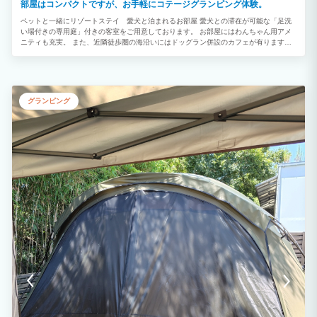
部屋はコンパクトですが、お手軽にコテージグランピング体験。
ペットと一緒にリゾートステイ 愛犬と泊まれるお部屋 愛犬との滞在が可能な「足洗
い場付きの専用庭」付きの客室をご用意しております。 お部屋にはわんちゃん用アメ
ニティも充実。 また、近隣徒歩圏の海沿いにはドッグラン併設のカフェが有ります。
その店内ではワンちゃん同伴可能のドッグエリアがあり、リードフリーで利用できます
し、さらに、天然芝のドッグランが併設しております。 海を感じながら、美味しいも
のを食べて、愛犬と存分におでかけを楽しめます♪ 大切な愛犬とかけがえのないリゾー
トステイをお楽しみください。
グランピング