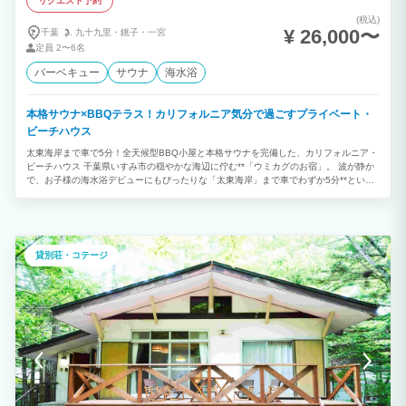
リクエスト予約
(税込)
¥ 26,000〜
千葉
九十九里・
銚子・
一宮
定員
2〜6名
バーベキュー
サウナ
海水浴
本格サウナ×BBQテラス！カリフォルニア気分で過ごすプライベート・
ビーチハウス
太東海岸まで車で5分！全天候型BBQ小屋と本格サウナを完備した、カリフォルニア・
ビーチハウス 千葉県いすみ市の穏やかな海辺に佇む**「ウミカグのお宿」。 波が静か
で、お子様の海水浴デビューにもぴったりな「太東海岸」まで車でわずか5分**という
好立地です。 白壁にライトブルーの扉が映える西海岸スタイルの邸宅には、雨や強い
風の日でも安心して楽しめる専用の**「BBQ小屋」や、心身を整える「本格サウナ」**
を完備。1日1組限定のプライベートな空間で、大切な人たちと特別な休日をお過ごし
ください。 ■ 誰と来ても最高に楽しめる、3つの宿泊スタイル 1. 【家族旅行】お子様
の笑顔が主役。海辺の別荘体験 海水浴も移動もラクラク： 波が穏やかな太東海岸まで
貸別荘・コテージ
車で5分。たっぷり遊んだ後も、すぐに宿へ戻ってお風呂やシャワーへ直行できます。
見守れるお庭： 広い芝生の庭は、お子様の専用プレイグラウンド。大人はリビングか
ら見守りながら、ゆったりとくつろげます。 天候に負けない思い出： 屋根・壁付きの
「BBQ小屋」があるから、突然の雨でも大丈夫。楽しみにしていたBBQを予定通り開
催できます。 2. 【カップル】サウナと星空に癒やされる、二人だけの「ととのい」時
間 プライベートサウナを独占： 誰にも邪魔されない専用サウナで、好きなだけセルフ
ロウリュ。水風呂の後は、テラスで潮風に吹かれる極上の外気浴を。 フォトジェニッ
クな空間： カリフォルニアスタイルの内装は、どこを切り取っても最高の写真に。 星
空の特等席： 晴れた夜は、ウッドデッキのソファに腰掛けて満天の星空を二人占め。
3. 【グループ旅行】開放感バツグン！仲間と盛り上がる大人の休日 全天候型BBQ小屋
で乾杯！： 雨や風を遮るしっかりとした造りの「BBQ小屋」なら、夜まで天気を気に