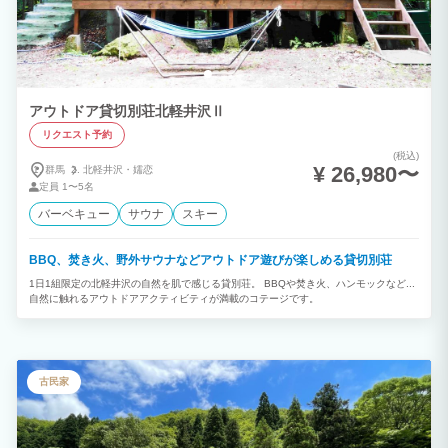
せず盛り上がれます。 一棟貸しならではの自由度： 高い天井のロフトや個室など、
広々とした空間でプライバシーを保ちつつ、賑やかな時間を共有できます。 本格サウ
ナ合宿： 仲間内で交互にサウナを楽しみ、庭で語り合う。一棟貸切だからこそ叶う贅
沢な体験です。 ■ 施設スペック タイプ： 一棟貸切（プライベートヴィラ） 主な設
備： 全天候型BBQ小屋、本格サウナ、水風呂、広大な芝生の庭、ウッドデッキ、高天
井ロフト、Wi-Fi完備
アウトドア貸切別荘北軽井沢Ⅱ
リクエスト予約
(税込)
¥ 26,980〜
群馬
北軽井沢・
嬬恋
定員
1〜5名
バーベキュー
サウナ
スキー
BBQ、焚き火、野外サウナなどアウトドア遊びが楽しめる貸切別荘
1日1組限定の北軽井沢の自然を肌で感じる貸別荘。 BBQや焚き火、ハンモックなど...
自然に触れるアウトドアアクティビティが満載のコテージです。
古民家