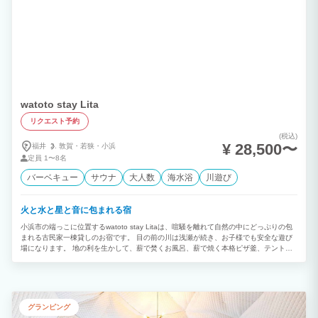
watoto stay Lita
リクエスト予約
(税込)
¥ 28,500〜
福井
敦賀・
若狭・
小浜
定員
1〜8名
バーベキュー
サウナ
大人数
海水浴
川遊び
火と水と星と音に包まれる宿
小浜市の端っこに位置するwatoto stay Litaは、喧騒を離れて自然の中にどっぷりの包
まれる古民家一棟貸しのお宿です。 目の前の川は浅瀬が続き、お子様でも安全な遊び
場になります。 地の利を生かして、薪で焚くお風呂、薪で焼く本格ピザ釜、テントサ
ウナ、グランドピアノやドラムが揃う音楽室で合宿もライブも可能。 特にミュージシ
ャンの方のライブ会場兼宿泊施設的な使い方にはぴったりです。 まわりは人通りがな
いので、プライベート感満載で、ご家族で音を気にせず過ごせます。
グランピング