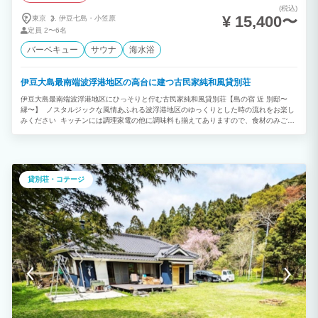
(税込)
¥ 15,400〜
東京
伊豆七島・
小笠原
定員
2〜6名
バーベキュー
サウナ
海水浴
伊豆大島最南端波浮港地区の高台に建つ古民家純和風貸別荘
伊豆大島最南端波浮港地区にひっそりと佇む古民家純和風貸別荘【島の宿 近 別邸〜
縁〜】 ノスタルジックな風情あふれる波浮港地区のゆっくりとした時の流れをお楽し
みください キッチンには調理家電の他に調味料も揃えてありますので、食材のみご用
意いただければ料理も可能です。 最大6名様まで宿泊可能。 近くにある姉妹施設【島
の宿 近〜KON〜】と合わせれば合計12名まで宿泊可能です。 是非お問い合わせくださ
い。 無料送迎もあります。バス停からは徒歩7分。外国人観光客の方も日本の古民家
でお寛ぎください。 宿はお客様だけでゆっくり過ごせる1軒貸切タイプ 貸切屋外バレ
ルサウナ、BBQテラスもありますのでカップル、ご家族、グループでご利用ください
貸別荘・コテージ
【寝室】2部屋 最大6名まで宿泊可能 事前に布団を敷いておきますのでご要望がある場
合（1組、3組に分けて敷く等）ご連絡ください。 ※ 寝具を利用しない未就学児は料
金なし 【キッチン】 レンジ、トースター、電気ポット、カセットコンロ、土鍋 フラ
イパン、鍋、ボール、ザル、包丁、ピーラー、まな板 皿、茶碗、お椀、箸、スプー
ン、フォーク、ナイフ 栓抜き、ワインオープナー、ワイングラス、ワインクーラー ※
琉球グラスに熱湯を注ぐと割れますのでご注意ください 油、塩コショウ、醤油 【ア
メニティ】 お一人につきバスタオル１枚、フェイスタオル１枚、使い捨て歯ブラシ１
本ご用意しています。 お風呂場にはシャンプー・コンディショナー・ボディーソープ
がございます。 【オプション料金】 ＊＊＊＊＊①BBQセット＊＊＊＊＊ オプション
料 ￥3000 準備（セッティング）〜火起こし〜片付けまでこちらで行います オプショ
ン料金には炭代、紙皿、割り箸等消耗品費も含まれます。食材のみご用意ください ※
別途食材の代理発注も可能です２日前までに要予約、当日キャンセル不可 ＊＊＊＊＊
②貸切屋外バレルサウナ＊＊＊＊＊ 利用料 ￥3,500/人（3時間）2名様〜ご利用可