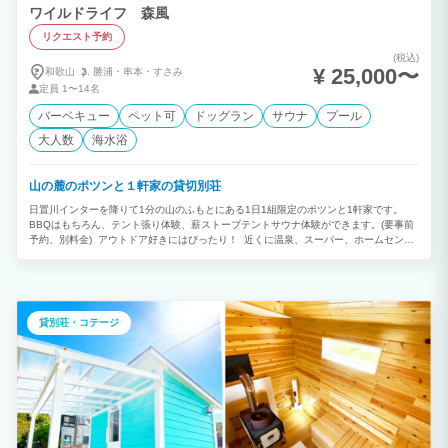
ワイルドライフ 森風
リクエスト予約
(税込)
¥ 25,000〜
和歌山
勝浦・
串本・
すさみ
定員
1〜14名
バーベキュー
ペット可
ドッグラン
サウナ
プール
大人数
海水浴
山の麓のポツンと１軒家の貸切別荘
日置川インターを降りて1分の山のふもとにある1日1組限定のポツンと1軒家です。
BBQはもちろん、テント張り体験、薪ストーブテントサウナ体験ができます。(要事前
予約、別料金) アウトドア好きにはぴったり！ 近くに温泉、スーパー、ホームセンタ
ーがあり大変便利です。 山、川、海の遊びが満喫できます。 テント泊を含めると14
名（テント4名）までの宿泊が可能です。 グループ、家族で貸切グランピングライフを
お楽しみください。
貸別荘・コテージ