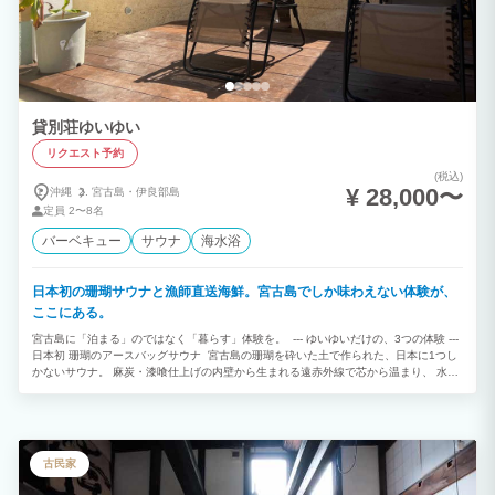
貸別荘ゆいゆい
リクエスト予約
(税込)
¥ 28,000〜
沖縄
宮古島・
伊良部島
定員
2〜8名
バーベキュー
サウナ
海水浴
日本初の珊瑚サウナと漁師直送海鮮。宮古島でしか味わえない体験が、
ここにある。
宮古島に「泊まる」のではなく「暮らす」体験を。 --- ゆいゆいだけの、3つの体験 ---
日本初 珊瑚のアースバッグサウナ 宮古島の珊瑚を砕いた土で作られた、日本に1つし
かないサウナ。 麻炭・漆喰仕上げの内壁から生まれる遠赤外線で芯から温まり、 水風
呂・外気浴で宮古の星空の下でととのう。 ロウリュ可能・チラー付き水風呂完備。 貸
切2時間30分 8,000円 / 1日貸切15,000円 --- 素潜り漁師オーナーの夜海鮮コース
「出発前に完璧な釣り旅行を予約してくれて、 満載で帰ってきました。彼のシーフー
ド料理は 私が食べた中で最高の料理です。 ミシュラン3つ星に匹敵します！」 実際の
ゲストより（原文：英語） その日の海でとれた食材をその夜の食卓へ。 カルパッチ
古民家
ョ・アヒージョ・アクアパッツァ。 伊勢海老なし 7,000円 / 伊勢海老付き 10,000円
（要予約） --- 最大9名 1棟完全貸切 さとうきび畑と牧場に囲まれたプライベート空