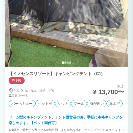
【イノセンスリゾート】キャンピングテント（C1)
即予約
(税込)
¥ 13,700〜
千葉
九十九里・
銚子・
一宮
定員
1〜4名
バーベキュー
ペット可
サウナ
プール
海が近い
海水浴
ドーム型のキャンプテント。テント設営済の為、手軽に本格キャンプを
楽しめます。【ペット同伴可】
1棟限定。愛犬とも過ごせる特別空間 より自然を感じるキャンプテントスタイル より