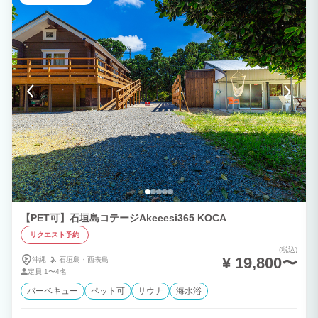
いただくことがありますのでご了承ください。 山に囲まれ、静かで贅沢な景色を満喫
できます。海水浴場も車で約20分と近く、大自然の中で優雅な1日をお過ごしいただけ
ます。 落ち着いた雰囲気の館内は、ファミリー、カップル、会社の仲間での旅行に最
適です。 最大8名まで宿泊可能ですが、ご相談いただければ人数を増やすことも可能で
す。 家電や備品もそろっており、ほぼ手ぶらでのご宿泊が可能です。 BBQ機材も無
料で利用でき、スーパーやコンビニは車での移動が必要ですが、食材の買い出しも便利
です。
【PET可】石垣島コテージAkeeesi365 KOCA
リクエスト予約
(税込)
¥ 19,800〜
沖縄
石垣島・
西表島
定員
1〜4名
バーベキュー
ペット可
サウナ
海水浴