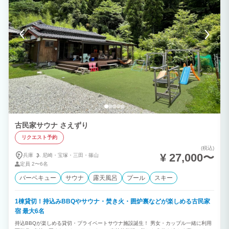
古民家サウナ さえずり
リクエスト予約
(税込)
¥ 27,000〜
兵庫
尼崎・
宝塚・
三田・
篠山
定員
2〜6名
バーベキュー
サウナ
露天風呂
プール
スキー
1棟貸切！持込みBBQやサウナ・焚き火・囲炉裏などが楽しめる古民家
宿 最大6名
持込BBQが楽しめる貸切・プライベートサウナ施設誕生！ 男女・カップル一緒に利用