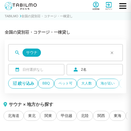
貸別荘コテージ・一棟貸し宿泊予約サイトTABILMO(タビルモ)
会員登録
ログイン
TABILMO
全国の貸別荘・コテージ・一棟貸し
全国の貸別荘・コテージ・一棟貸し
×
サウナ
日付選択なし
2名
絞り込み
BBQ
ペット可
大人数
海が近い
温泉
サウナ × 地方から探す
北海道
東北
関東
甲信越
北陸
関西
東海