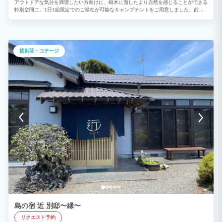
アウトドアな気分を満喫したい方向けに、樹木に面したより自然を感じることができる
特別空間に、1日1組限定でのご滞在が可能なキャンプテントをご用意しました。前面
の庭には蚊帳付きガゼボの設置も有り、虫を気にせずお寛ぎ頂けます。 貸切仕様のテ
ントは、開放感がありながらも周りを気にせず誰でも気兼ねなくお過ごしいただけま
す。 ペット同伴でのご滞在も可能です。 リゾート地で気の合う仲間と気軽にキャンプ
体験。ワンランク上のアウトドアステイをお楽しみください。
貸別荘・コテージ
島の宿 近 別邸〜縁〜
リクエスト予約