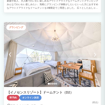
家族や友人、大人数でわいわい楽しめるアウトドアライクなドームテントグランピング
みんなでわいわい楽しみたい、気軽にグランピング体験がしたいといった方におすすめ
なアウトドアライクなドームテントを2棟限定でご用意しました。 広々としたおしゃれ
な室内や自然に囲まれた開放的なプライベートガーデンを備えています。 「ご夫婦・
カップル」「学生や友人グループ」との絆を深める特別で楽しいひとときをお過ごしく
ださい。
グランピング
【イノセンスリゾート】ドームテント（D2）
即予約
オンライン決済
(税込)