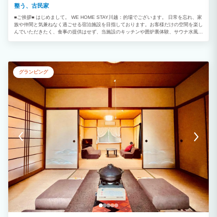
整う、古民家
■ご挨拶■ はじめまして。 WE HOME STAY川越：的場でございます。 日常を忘れ、家
族や仲間と気兼ねなく過ごせる宿泊施設を目指しております。お客様だけの空間を楽し
んでいただきたく、食事の提供はせず、当施設のキッチンや囲炉裏体験、サウナ水風呂
(ヒノキ風呂)をご提供。また、様々なアクティビティを楽しんでいただけますよう、
様々なアイテムもご用意しております。施設は簡素ですが、非常に風通しの良い空気感
ではございます。利用される全ての方にとって良き場となれば幸いです。 1階和室 ■
広さ：約30平米 ■客室数：1室 ※全室禁煙（別途、喫煙所あり） ※トイレ、浴室、
キッチン、独立洗面所 2階洋室 ■広さ：約30平米 ■客室数：1室 ※全室禁煙（別
グランピング
途、喫煙所あり） ■小学生未満の幼児は人数に含みません■ ■スタッフ不在の完全貸切
となります■ ■■■当館の自慢■■■ 【其の１】 築100年以上の古民家で宿泊体験。 昔な
がらの設備を生かし、リニューアルしております。 【其の２】 ■囲炉裏■ おつまみを
炙る、又は暖をとる目的のみでご利用ください。 火災予防の観点から、必ず消火をお
願いします。 ※匂いや油が発生する焼き肉等は禁止です。 【其の３】 ■低温サウナ＆
ヒノキ風呂(水風呂)■ 一人用 ～最大65度 タイマー式 古民家らしくヒノキの水風呂も
ご用意。 ※必ず水着着用でご利用ください。(水着はご持参くださいませ。) 【其の
４】 ■キッチン■ キッチンが自由に使えます ・コンロ、冷蔵庫、炊飯器、電子レン
ジ、オーブントースター ・ホットプレート、鍋、フライパン、包丁、まな板 ・他食器
類一式 【其の５】 ■2Fプレイルーム■ 【遊べるアイテムも盛りだくさん】 ・ミニビリ
ヤード台・ミニ卓球・ミニホッケー・ボードゲーム ・プロジェクターで映画見放題
※Amazonファイヤースティック完備で、プライムビデオ、YouTube等を自由に視聴出
来ます。 ※プレーステーション等のゲーム機、ソフトもご用意しております。 【其の
６】 ■サービス■ ・高速Wi-Fi完備 ・喫煙所スペース有 【ご注意】 ・館内着のご用意
はございません。 ・当館駐車場までの道幅は大変狭くなっており、途中に隣地との境
界に支柱が設置されております。 車幅2000mm以下の普通車及び軽自動車は通過及び
駐車場利用可能ですが、十分に注意してお越しくださいませ。 ※近隣コインPA情報は
公式HPアクセス欄をご確認くださいませ。 □□□周辺情報□□□ JR川越線 的場
駅・・・徒歩約5分 スーパー（ベルク）・・・徒歩約13分 コンビニ（セブンイレブ
ン）・・・徒歩約4分 ホームセンター・・・徒歩約16分