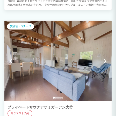
可能◎ 森林に囲まれたウッドデッキでの森林外気浴、熱した身体を冷やす事のできる
水風呂は地下天然水の井戸水。 完全予約制なのでカップル・友人・ご家族で大自然で
極上の「ととのう体験をご堪能下さい。 お子さまから大人まで自由に楽しめる空間と
なっており、プライベート施設ならではの非日常体験をお楽しみください。 アーリー
チェックインについて 15時チェックインの場合、別途大人1人2,500円追加・小中学生
1,000円追加（現地払い）5歳以下無料 レイトチェックアウトについて 14時チェック
アウトの場合、別途大人1人2,500円追加・小中学生1,000円追加（現地払い）5歳以下
貸別荘・コテージ
無料 ご希望の場合事前に問い合わせお願い致します。メッセージにてお返事致します
(日帰り予約が入っている場合ご希望に添えない場合も御座いますのでご了承願います)
【サウナのご利用】 男女・カップル一緒にサウナ利用可能。 刺青・タトゥー利用可
能。 ととのいながら喫煙可能。 水着着用必須。 サウナ利用時間：夜20:30まで翌日
9:00から ■北欧フィンランド式バレルサウナ 設定温度100℃、アロマ水を入れたセル
フロウリュウ ゆったりお過ごし頂くのは大人4人程度までのご利用がお勧めです。 最
大6名収容 順番に入って頂ければ大人数でも楽しめます。 ※水着着用必須 ■屋外BBQ
エリア 冷蔵庫・BBQコンロ・電子レンジ・炊飯器・トースターは無料貸出 調味料（ほ
りにし・マキシマム・塩コショウ・一味・塩・胡椒）紙皿・トング・コップ類など全て
無料！ 炭の火起こしやBBQ準備もさせて頂きます。 炭代金（網含む）宿泊
時1000円 室内キッチンスペース有 屋根付きウッドデッキで持込頂いたお食事やお飲み
物をご自由にお楽しみ下さい。(雨でも濡れません) ■森林外気浴エリア 鳥のさえずり
や虫の鳴き声を聞きながらととえます Bluetoothスピーカー有 インフィニティチェ
ア、フルフラットベット、ハンモックなど 大型テラス下で雨でも快適に過ごせます ■
露天風呂 外気浴の後に冷めた身体を温めて下さい。冬場でも快適に過ごせます。 ■温
水シャワー サウナ後の掛湯などに シャンプー・トリートメント・ボディーソープ・洗
顔完備 ■地下天然水風呂 水風呂は地下天然水の井戸水、水温15℃前後 チラー（水冷却
装置）導入しており、水温が保たれております ■キッズエリア ブランコ,すべり台,鉄
棒,トランポリンなど目の前でお子様を遊ばせれるので安心です。 季節のよってトン
ボ・蝶々・カエルなど様々な生き物も見られます。 アメニティ：使い捨て歯ブラシ・
フェイスタオル・ドライヤー・シャンプー類・化粧水・乳液・洗顔・クレンジングなど
プライベートサウナアザミガーデン大竹
チェックイン・チェックアウトは施設にて行います。 管理棟よりスタッフが参ります
リクエスト予約
ので宜しくお願い致します。 □BBQや焚き火など屋外ご利用時間は23時までとなりま