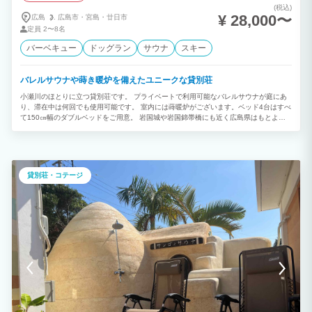
す。 □騒音に関して 近隣に人が生活しておりますので大声での宴会や大音量での音楽
(税込)
など大きな音がでる行為はお控えください。 □居住敷地内に宿泊施設があり、人の出入
¥ 28,000〜
広島
広島市・
宮島・
廿日市
りがございます、ご迷惑お掛けする事もあるかと思いますが、何卒ご理解ご了承宜しく
定員
2〜8名
お願い致します。（スタッフ対応は20:30まで） ご到着前にご不明な点や、ご質問が
あれば、お⁠気⁠軽⁠にご⁠連⁠絡く⁠だ⁠さいませ。
バーベキュー
ドッグラン
サウナ
スキー
バレルサウナや蒔き暖炉を備えたユニークな貸別荘
小瀬川のほとりに立つ貸別荘です。 プライベートで利用可能なバレルサウナが庭にあ
り、滞在中は何回でも使用可能です。 室内には蒔暖炉がございます。ベッド4台はすべ
て150㎝幅のダブルベッドをご用意。 岩国城や岩国錦帯橋にも近く広島県はもとより
山口県の観光にもたいへん便利な立地です。 周辺にはスキー場やゴルフ場も多く、夏
場は川遊び年間を通じてバーベキューもお楽しみいただけます。 ご家族で友人同士で
ご利用くださいませ。 8名様定員ですが、寝具(ベッド)は4台のみとなります。
貸別荘・コテージ