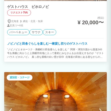
ゲストハウス ビホロノビ
リクエスト予約
(税込)
¥ 20,000〜
北海道
網走・
北見・
知床
定員
1〜6名
バーベキュー
サウナ
スキー
ノビノビと田舎ぐらしを楽しむ一棟貸し切りのゲストハウス
“ノビノビとオホーツク・美幌町の田舎暮らしを楽しむ ” 阿寒・津別方面から国道240
号を美幌に向かうと上美幌市街地に入って最初にみなさんをお出迎えするのが『ゲスト
ハウス ビホロノビ』 真っ赤な屋根の白い壁が目印 北海道の田舎にある昔ながらの住
宅を活かしたゲストハウス オーナーの趣味で作った トタン小屋のサウナ『ボロ小屋サ
ウナ』 を楽しむこともできます。(利用料無料 宿泊者のみ利用可) 夏は大きな畑の隣に
ある広々としたウッドデッキでピクニック気分を味わったりBBQをすることもでき、
裏にあるパークゴルフ場でパークゴルフをプレイすることもできます。 まさにアウト
ドアを満喫できるゲストハウスです。 “田舎暮らしを楽しみたい方” “北海道やオホー
貸別荘・コテージ
ツクに移住を考えている方” 大したおもてなしは何もできませんが、自由気ままにノビ
ノビと美幌ライフを楽しんでみませんか？ ⁡