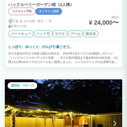
ハックルベリーガーデン睦（2人棟）
リクエスト予約
オンライン決済
(税込)
¥ 24,000〜
千葉
九十九里・
銚子・
一宮
定員
1〜2名
バーベキュー
ペット可
サウナ
プール
海水浴
しっぽり、ゆっくり、のんびり過ごそう。
九十九里浜の中心で自然と戯れる休日を。 2024年1月オープンの1棟貸しコテージ
「ハックルベリーガーデン九十九里」。 九十九里の海辺まで徒歩約3分の好立地。 2人
用と4人用の2タイプのコテージをご用意しました。 シンプルでミニマルな空間である
がゆえに深まる絆。 コロナウイルスに配慮して、スマートチェックインシステムを導
入。束の間現実を忘れて上質の休日をお過ごしください。
貸別荘・コテージ