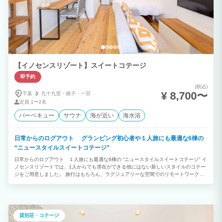
【イノセンスリゾート】スイートコテージ
即予約
(税込)
¥ 8,700〜
千葉
九十九里・
銚子・
一宮
定員
1〜2名
バーベキュー
サウナ
海が近い
海水浴
日常からのログアウト グランピング初心者や１人旅にも最適な6棟の
“ニュースタイルスイートコテージ”
日常からのログアウト １人旅にも最適な6棟の “ニュースタイルスイートコテージ” イ
ノセンスリゾートでは、1人からでも滞在ができる他にはない新しいスタイルのコテー
ジをご用意しました。 旅行はもちろん、ラグジュアリーな空間でのリモートワークと
いったお仕事での滞在も良いでしょう。 複数グループで数棟に滞在し、全員でBBQや
パーティーの団欒スペースとして、敷地中央の貸切パーティールームをご利用。といっ
た滞在なんかもおすすめです。 自然景観に恵まれたリゾート地であなただけの滞在を
お楽しみください。
貸別荘・コテージ