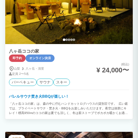
八ヶ岳ココの家
即予約
オンライン決済
(税込)
¥ 24,000〜
山梨
八ヶ岳・
清里
定員
2〜5名
バーベキュー
サウナ
スキー
バレルサウナ焚き火BBQが楽しい！
「八ヶ岳ココの家」は、森の中に佇むハンドカットログハウスの貸別荘です。 広い庭
では、プライベートサウナ・焚き火・BBQをお楽しみいただけます。夜空は抜群にキ
レイ！標高950mのココの家は夏でも涼しく、冬は薪ストーブでポカポカ暖かくお過ご
しいただけます。 一棟貸しなので、隣のお部屋を気にすることなく、グループやご家
族でワイワイ楽しむのにぴったり。お好きな食材を持ち寄って、みんなで楽しいお食事
会をどうぞ！ Wi-Fi・エアコン・50インチTV完備。 「また来たい！」と思っていただ
ける宿を目指して、心を込めてお迎えしています。 【チェックイン】 キーBOXによ
るセルフチェックインです。暗証番号はご予約時にメールでお知らせいたします。