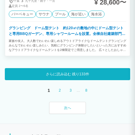
¥ 28,600〜
千葉
九十九里・
銚子・
一宮
定員
2〜6名
バーベキュー
サウナ
プール
海が近い
海水浴
グランピング ドーム型テント 約120㎡の敷地の中にドーム型テント
と専用BBQガーデン、専用シャワールームを設置。全棟自社建築部門で
デザイン建築されたお洒落なお部屋です。
家族や友人、大人数でわいわい楽しめるアウトドアライクなドームテントグランピング
みんなでわいわい楽しみたい、気軽にグランピング体験がしたいといった方におすすめ
なアウトドアライクなドームテントを2棟限定でご用意しました。 広々としたおしゃれ
な室内や自然に囲まれた開放的なプライベートガーデンを備えています。 「ご夫婦・
カップル」「学生や友人グループ」との絆を深める特別で楽しいひとときをお過ごしく
ださい。
さらに読み込む
残り133件
1
…
2
3
8
次へ