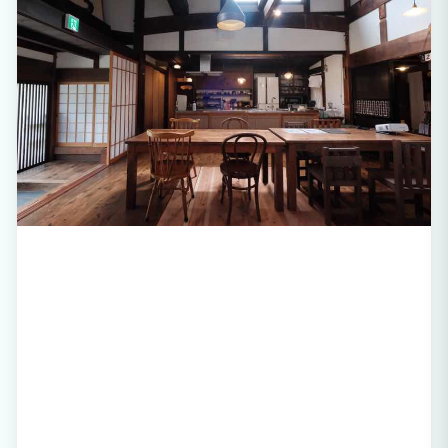
間。 家族も友人グループも全員で同じ屋根の下に。 お子様が走り回れる広いリビン
グ、料理店並みのキッチン。 --- ゆいゆいの特典 --- 提携格安レンタカーご紹介5000円
～（予約確定後） 宮古空港送迎無料 / 下地空港は片道2,000円 シュノーケル・ライフ
ジャケット貸出 500円/日 Wi-Fi・各部屋エアコン完備 BBQ・花火OK（指定場所） ---
ロケーション --- 宮古空港から車15分 新城海岸・吉野海岸まで20分 近くの海まで5分
市街地から離れた分、星空・静けさ・プライベート感は最高です。