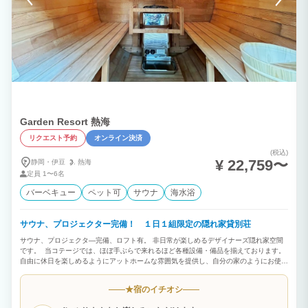
Garden Resort 熱海
リクエスト予約
オンライン決済
(税込)
¥ 22,759〜
静岡・伊豆
熱海
定員
1〜6名
バーベキュー
ペット可
サウナ
海水浴
サウナ、プロジェクター完備！ １日１組限定の隠れ家貸別荘
サウナ、プロジェクタ―完備、ロフト有。 非日常が楽しめるデザイナーズ隠れ家空間
です。 当コテージでは、ほぼ手ぶらで来れるほど各種設備・備品を揃えております。
自由に休日を楽しめるようにアットホームな雰囲気を提供し、自分の家のようにお使い
いただけます。 【屋根付きBBQスペースは年中ご利用可!】 雨でも安心♪通年でBBQ
がお楽しみいただけます。 お好きな食材や飲み物だけお持ちください！ 釣りの穴場ス
宿のイチオシ
★
ポットが多い熱海で自分が釣った魚で年中BBQが出来ちゃいます！ 道中にはたくさん
の魚屋さんや干物屋さんが並んでますので、 お好みの新鮮な食材がお買い求めいただ