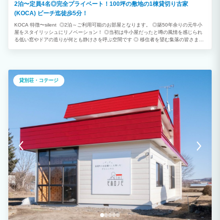
2泊〜定員4名◎完全プライベート！100坪の敷地の1棟貸切り古家
(KOCA) ビーチ迄徒歩5分！
KOCA 特徴〜silent ◎2泊～ご利用可能のお部屋となります。 ◎築50年余りの元牛小
屋をスタイリッシュにリノベーション！ ◎当初は牛小屋だったと噂の風情を感じられ
る低い窓やドアの造りが何とも静けさを呼ぶ空間です ◎ 移住者を望む集落の皆さまの
気持ちに応えたく、長期滞在、お試し移住を重視し、このまま暮らしたくなる様な設備
品を取り揃え、勝手使いの良い内装＆価格設定にしております。 ◎近隣のビーチは海
ガメ産卵保護指地区に指定されております。 昼は海ガメ、夜は天然プラネタリウムの
美しいビーチです。
貸別荘・コテージ