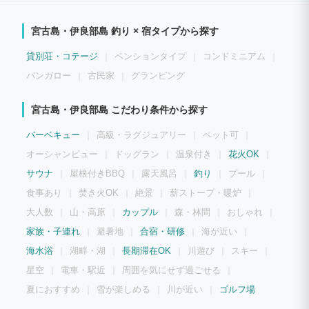
おすすめポイント】 ・東洋一を誇る前浜ビーチやサンゴ礁の海 ・自然のロケーション
に囲まれた宮古島
宮古島・伊良部島 釣り × 宿タイプから探す
貸別荘・コテージ
ペンションタイプ
コンドミニアム
バンガロー
古民家
グランピング
宮古島・伊良部島 こだわり条件から探す
バーベキュー
高級・ラグジュアリー
ペット可
オーシャンビュー
ドッグラン
温泉付き
花火OK
サウナ
屋根付きBBQ
露天風呂
釣り
プール
食事あり
焚き火OK
絶景
薪ストーブ・暖炉
大人数
山・高原
カップル
森・林間
おしゃれ
家族・子連れ
避暑地
合宿・研修
海が近い
海水浴
湖畔・湖
長期滞在OK
川遊び
スキー
星空
電車・駅近
周囲を気にせず過ごせる
夏におすすめ
雪が楽しめる
川が近い
ゴルフ場