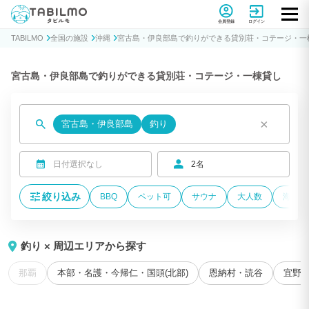
貸別荘コテージ・一棟貸し宿泊予約サイトTABILMO(タビルモ)
会員登録
ログイン
TABILMO
全国の施設
沖縄
宮古島・伊良部島で釣りができる貸別荘・コテージ・一
宮古島・伊良部島で釣りができる貸別荘・コテージ・一棟貸し
×
宮古島・伊良部島
釣り
日付選択なし
2名
絞り込み
BBQ
ペット可
サウナ
大人数
海が近
釣り × 周辺エリアから探す
那覇
本部・名護・今帰仁・国頭(北部)
恩納村・読谷
宜野湾