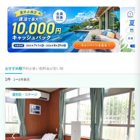
おすすめ順
予約が多い順
料金が安い順
1件
1〜1件表示
貸別荘・コテージ