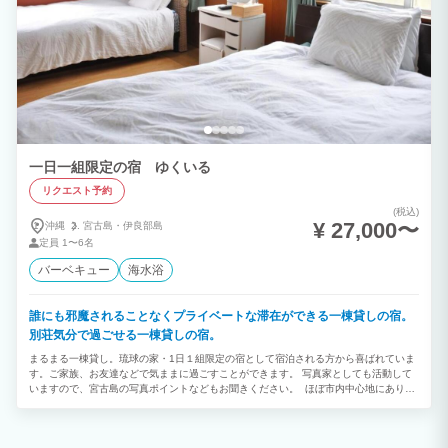
一日一組限定の宿 ゆくいる
リクエスト予約
(税込)
¥ 27,000〜
沖縄
宮古島・
伊良部島
定員
1〜6名
バーベキュー
海水浴
誰にも邪魔されることなくプライベートな滞在ができる一棟貸しの宿。
別荘気分で過ごせる一棟貸しの宿。
まるまる一棟貸し。琉球の家・1日１組限定の宿として宿泊される方から喜ばれていま
す。ご家族、お友達などで気ままに過ごすことができます。 写真家としても活動して
いますので、宮古島の写真ポイントなどもお聞きください。 ほぼ市内中心地にありお
買い物も便利。食事なども楽しめます。 観光地として有名な砂山ビーチ、たがるなパ
イナガマビーチは車で5分程度。また徒歩で夜の宮古島を楽しむことができます。 ビー
チやサンゴ礁の海、夜は満天の星空で心に残る宮古島旅を満喫できます。 【ゆくいる