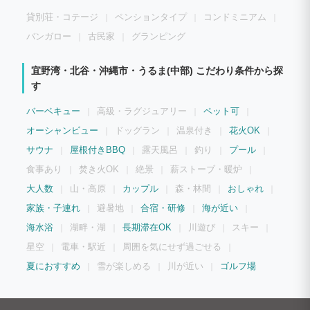
貸別荘・コテージ
ペンションタイプ
コンドミニアム
バンガロー
古民家
グランピング
宜野湾・北谷・沖縄市・うるま(中部) こだわり条件から探
す
バーベキュー
高級・ラグジュアリー
ペット可
オーシャンビュー
ドッグラン
温泉付き
花火OK
サウナ
屋根付きBBQ
露天風呂
釣り
プール
食事あり
焚き火OK
絶景
薪ストーブ・暖炉
大人数
山・高原
カップル
森・林間
おしゃれ
家族・子連れ
避暑地
合宿・研修
海が近い
海水浴
湖畔・湖
長期滞在OK
川遊び
スキー
星空
電車・駅近
周囲を気にせず過ごせる
夏におすすめ
雪が楽しめる
川が近い
ゴルフ場