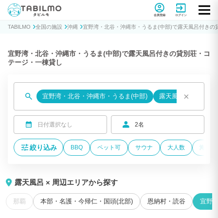
貸別荘コテージ・一棟貸し宿泊予約サイトTABILMO(タビルモ)
会員登録
ログイン
TABILMO
全国の施設
沖縄
宜野湾・北谷・沖縄市・うるま(中部)で露天風呂付きの
宜野湾・北谷・沖縄市・うるま(中部)で露天風呂付きの貸別荘・コ
テージ・一棟貸し
×
宜野湾・北谷・沖縄市・うるま(中部)
露天風呂
日付選択なし
2名
絞り込み
BBQ
ペット可
サウナ
大人数
海が近
露天風呂 × 周辺エリアから探す
那覇
本部・名護・今帰仁・国頭(北部)
恩納村・読谷
宜野湾