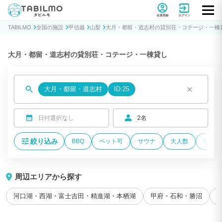
貸別荘コテージ・一棟貸し宿泊予約サイトTABILMO(タビルモ)
会員登録
ログイン
TABILMO
全国の施設
甲信越
山梨
大月・都留・道志村の貸別荘・コテージ・一棟
大月・都留・道志村の貸別荘・コテージ・一棟貸し
×
大月・都留・道志村
ID:25
日付選択なし
2名
絞り込み
BBQ
ペット可
サウナ
大人数
海が近
周辺エリアから探す
河口湖・西湖・富士吉田・精進湖・本栖湖
甲府・石和・勝沼