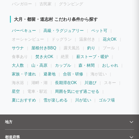
バンガロー
古民家
グランピング
大月・都留・道志村 こだわり条件から探す
バーベキュー
高級・ラグジュアリー
ペット可
オーシャンビュー
ドッグラン
温泉付き
花火OK
サウナ
屋根付きBBQ
露天風呂
釣り
プール
食事あり
焚き火OK
絶景
薪ストーブ・暖炉
大人数
山・高原
カップル
森・林間
おしゃれ
家族・子連れ
避暑地
合宿・研修
海が近い
海水浴
湖畔・湖
長期滞在OK
川遊び
スキー
星空
電車・駅近
周囲を気にせず過ごせる
夏におすすめ
雪が楽しめる
川が近い
ゴルフ場
地方
都道府県