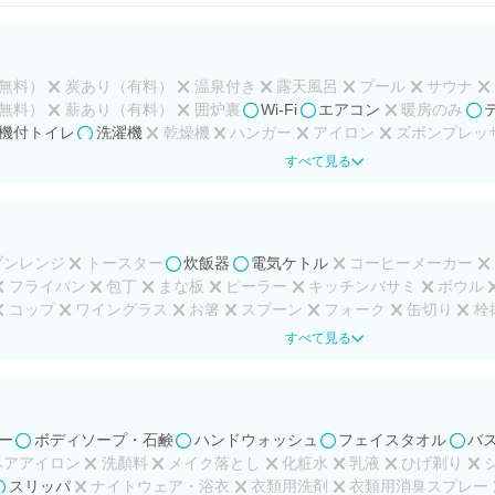
無料）
炭あり（有料）
温泉付き
露天風呂
プール
サウナ
無料）
薪あり（有料）
囲炉裏
Wi-Fi
エアコン
暖房のみ
機付トイレ
洗濯機
乾燥機
ハンガー
アイロン
ズボンプレッ
ー
ホワイトボード
カラオケ
卓球台
ゲーム
ピアノ
すべて見る
ブンレンジ
トースター
炊飯器
電気ケトル
コーヒーメーカー
フライパン
包丁
まな板
ピーラー
キッチンバサミ
ボウル
コップ
ワイングラス
お箸
スプーン
フォーク
缶切り
栓
キッチン用スポンジ
調味料
すべて見る
ー
ボディソープ・石鹸
ハンドウォッシュ
フェイスタオル
バ
ヘアアイロン
洗顏料
メイク落とし
化粧水
乳液
ひげ剃り
スリッパ
ナイトウェア・浴衣
衣類用洗剤
衣類用消臭スプレー