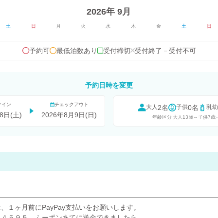
2026年 9月
土
日
月
火
水
木
金
土
日
予約可
最低泊数あり
受付締切
受付終了
－
受付不可
予約日時を変更
クイン
チェックアウト
2名
0名
大人
子供
乳幼
8日(土)
2026年8月9日(日)
年齢区分
大人13歳～
子供7歳
、１ヶ月前にPayPay支払いをお願いします。
７４５９５ ふーポンあてに送金できましたら、