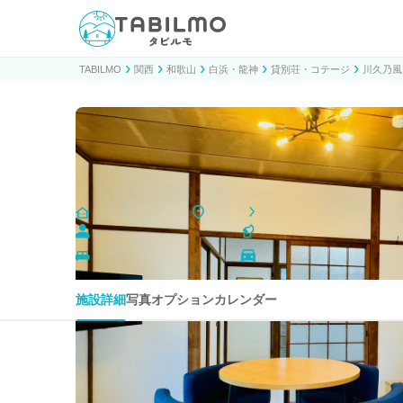
貸別荘コテージ・一棟貸し宿泊予約サイトTABILMO(タビ
TABILMO
関西
和歌山
白浜・龍神
貸別荘・コテージ
川久乃風
川久乃風
リクエスト予約
貸別荘・コテージ
和歌山
白浜・龍神
定員 1〜13名
ペット可
ベッド数(布団含む)7台
駐車場2台
施設詳細
写真
オプション
カレンダー
２階建て１軒家の完全貸切別荘です。
自炊設備、エアコン完備していますので、大家族、グルー
長期滞在にも適しています。