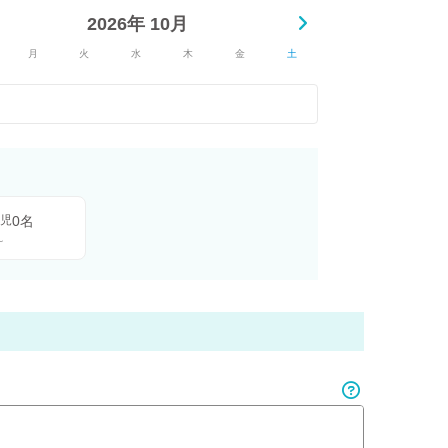
2026年 10月
月
火
水
木
金
土
0名
児
～