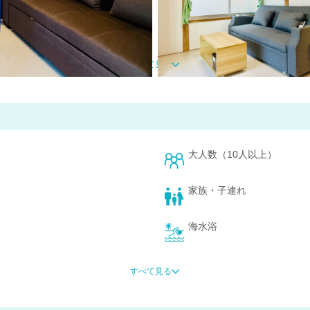
ます。
すべて見る
大人数（10人以上）
家族・子連れ
海水浴
山・高原
すべて見る
長期滞在OK
深夜着OK