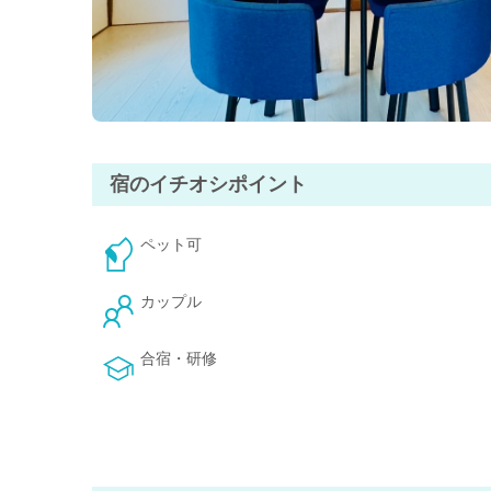
ランドマークである川久ホテルの近くに位置し、
江津良海水浴場まで徒歩８分。
白良浜までは、車で４分。
近くにスーパー、個性的な飲食店、日帰り温泉が多数あり
宿のイチオシポイント
ペット可
カップル
合宿・研修
釣り
和室あり
素泊まり