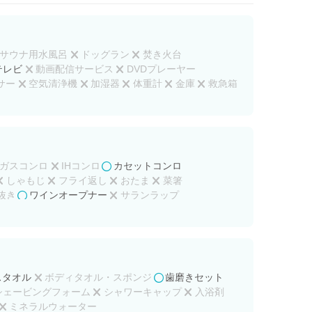
サウナ用水風呂
ドッグラン
焚き火台
テレビ
動画配信サービス
DVDプレーヤー
サー
空気清浄機
加湿器
体重計
金庫
救急箱
ガスコンロ
IHコンロ
カセットコンロ
しゃもじ
フライ返し
おたま
菜箸
抜き
ワインオープナー
サランラップ
スタオル
ボディタオル・スポンジ
歯磨きセット
シェービングフォーム
シャワーキャップ
入浴剤
ミネラルウォーター