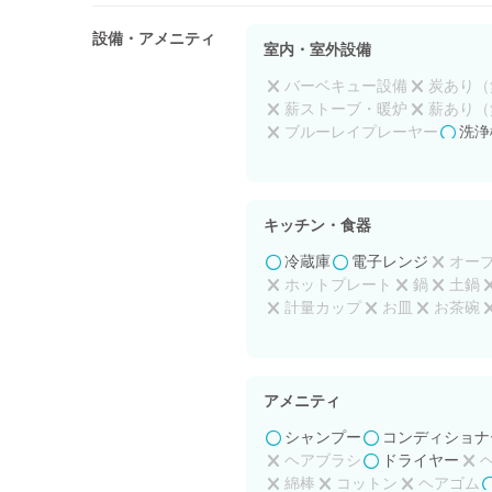
設備・アメニティ
室内・室外設備
バーベキュー設備
炭あり（
薪ストーブ・暖炉
薪あり（
ブルーレイプレーヤー
洗浄
バリアフリー
プロジェクタ
キッチン・食器
冷蔵庫
電子レンジ
オー
ホットプレート
鍋
土鍋
計量カップ
お皿
お茶碗
アルミホイル
台所用洗剤
アメニティ
シャンプー
コンディショナ
ヘアブラシ
ドライヤー
綿棒
コットン
ヘアゴム