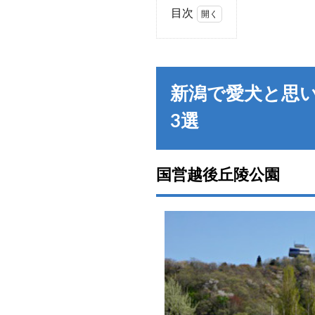
目次
1
新潟
で愛
犬と
新潟で愛犬と思
思い
切り
3選
遊
ぶ！
ドッ
グラ
国営越後丘陵公園
ン＆
散歩
が楽
しめ
る観
光ス
ポッ
ト3
選