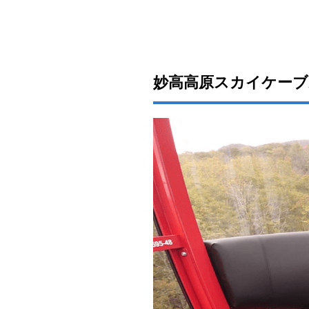
新潟
で犬
連れ
ラン
チを
妙高高原スカイケーブ
堪
能！
ドッ
グカ
フェ
＆ペ
ット
可レ
スト
ラン
4選
2.1
ＪＯ
ＩＥ
ＲＥ