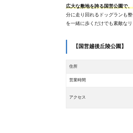
高原ス
広大な敷地を誇る国営公園で、
カイケ
分に走り回れるドッグランも整
ーブ
を一緒に歩くだけでも素敵なリ
ル】
1.3
湯沢
【国営越後丘陵公園】
高原
スキ
ー場
／パ
住所
ノラ
マパ
営業時間
ーク
1.3.1
アクセス
【湯沢
高原ス
キー
場】
2