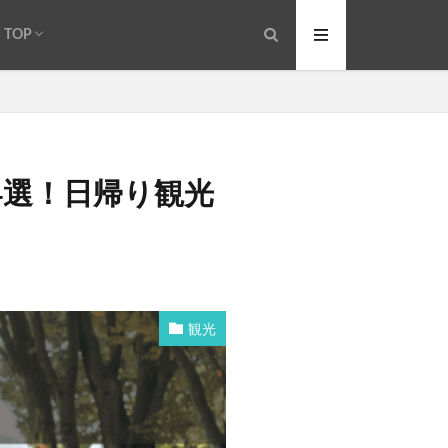
TOP
ラム
コテージ
ア
4選！日帰り観光
観光