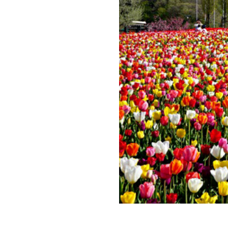
1.1
国営
越後
丘陵
公園
1.1.1
【国営
越後丘
陵公
園】
1.2
妙高
高原
スカ
イケ
ーブ
ル
1.2.1
【妙高