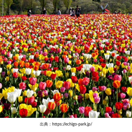
出典：https://echigo-park.jp/