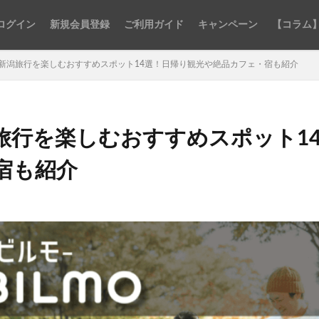
ログイン
新規会員登録
ご利用ガイド
キャンペーン
【コラム】
ご当地コ
貸別荘・
民泊
アウトド
新潟旅行を楽しむおすすめスポット14選！日帰り観光や絶品カフェ・宿も紹介
旅行を楽しむおすすめスポット1
宿も紹介