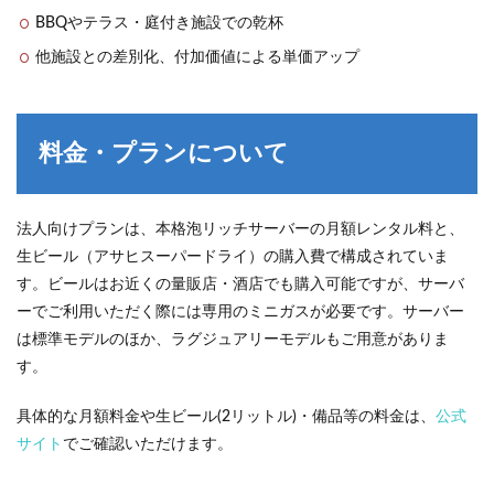
解約
BBQやテラス・庭付き施設での乾杯
につ
いて
他施設との差別化、付加価値による単価アップ
7
よく
ある
質問
料金・プランについて
8
お問
い合
法人向けプランは、本格泡リッチサーバーの月額レンタル料と、
わせ
生ビール（アサヒスーパードライ）の購入費で構成されていま
す。ビールはお近くの量販店・酒店でも購入可能ですが、サーバ
ーでご利用いただく際には専用のミニガスが必要です。サーバー
は標準モデルのほか、ラグジュアリーモデルもご用意がありま
す。
具体的な月額料金や生ビール(2リットル)・備品等の料金は、
公式
サイト
でご確認いただけます。