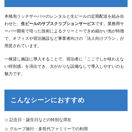
ーン
にお
すす
本格泡リッチサーバーのレンタルと生ビールの定期配送を組み合
め
わせた、
生ビールのサブスクリプションサービス
です。業務用サ
3
ーバー開発で培った技術によるクリーミーできめ細かい泡が特徴
料
で、オフィスや宿泊施設など事業者向けの「法人向けプラン」が
金・
用意されています。
プラ
ンに
つい
一棟貸し施設に導入することで、宿泊者に「ここでしか味わえな
て
い特別感」を演出でき、大がかりな設備なしで導入しやすいのも
4
魅力です。
TABILMO
限定特典
5
メン
こんなシーンにおすすめ
テナ
ンス
につ
いて
記念日・誕生日などの特別な滞在
6
グループ旅行・多世代ファミリーでの利用