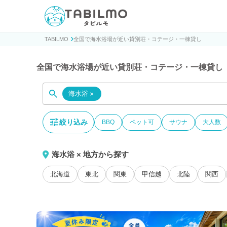
貸別荘コテージ・一棟貸し宿泊予約サイトTABILMO(タビ
TABILMO
全国で海水浴場が近い貸別荘・コテージ・一棟貸し
全国で海水浴場が近い貸別荘・コテージ・一棟貸し
海水浴
×
絞り込み
BBQ
ペット可
サウナ
大人数
海水浴 × 地方から探す
北海道
東北
関東
甲信越
北陸
関西