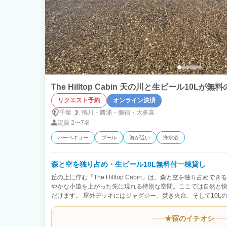
The Hilltop Cabin 天の川と生ビール10Lが無
リクエスト予約
オンライン決済
千葉
鴨川・
勝浦・
御宿・
大多喜
定員
2〜7名
バーベキュー
プール
海が近い
海水浴
森と空を独り占め・生ビール10L無料付一棟貸し
丘の上に佇む「The Hilltop Cabin」は、森と空を独り占め
やかな小道を上がった先に現れる特別な空間。ここでは自然と
だけます。 屋外デッキにはジャグジー、焚き火台、そして10L
チェックイン後すぐに冷えたビールを注ぎ、星空や流れ星を眺
まれる時間はここでしか体験できません。 室内にはレザーソファと
★
宿のイチオシ
キッチン・冷蔵庫・調理器具・食器も揃っているため自炊も可能