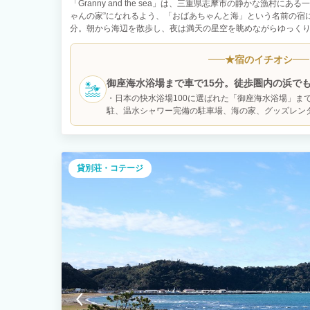
「Granny and the sea」は、三重県志摩市の静かな漁村に
ゃんの家”になれるよう、「おばあちゃんと海」という名前の宿
分。朝から海辺を散歩し、夜は満天の星空を眺めながらゆっく
す。 建物はどこか懐かしさを感じる一軒家。まるで田舎のおば
い雰囲気の中で、ご家族やご友人とくつろいでいただけます。 
★
宿のイチオシ
広がり、観光地とは少し違う「日本の日常」を感じることができ
な魚介類を買い、みんなで料理を楽しむのもおすすめです。 最
御座海水浴場まで車で15分。徒歩圏内の浜で
ー旅行や大人のグループ旅行にも最適。 キッチンや調理器具も
ルも。
・日本の快水浴場100に選ばれた「御座海水浴場」ま
ションにもご利用いただけます。 この宿は地域のおじいちゃん
駐、温水シャワー完備の駐車場、海の家、グッズレン
ら運営しています。 手作りの案内看板や地域の人とのふれあい
で、お子様の海水浴デビューにも！ ・宿から徒歩数
利さや豪華さではなく、ゆっくりと流れる時間や人の温かさを
浴が楽しめます。 ・雨の日には、車で5分程度の「B
っています。 志摩の海と人に癒されながら、暮らすように旅す
（７〜8月のみ開館、月曜休館。幼児プールあり）でも
府浜と市後浜は車で約25分。
貸別荘・コテージ