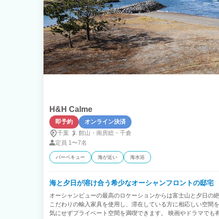
H&H Calme
即予約
オンライン決済
千葉
館山・
南房総・
千倉
定員
1〜7名
バーベキュー
海が近い
海水浴
海と夕日が溶け合う希少なオーシャンフロントの邸宅
オーシャンビューの最高のロケーションからは富士山と夕日の絶
こだわりの輸入家具を使用し、滞在している方に相応しい空間を
気にせずプライベート空間を満喫できます。 映画やドラマでも