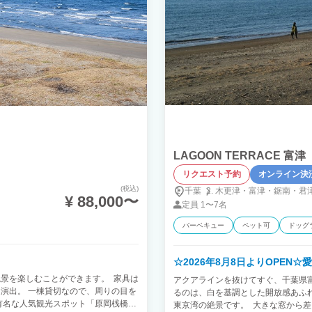
LAGOON TERRACE 富津
リクエスト予約
オンライン決
(税込)
千葉
木更津・
富津・
鋸南・
君
¥ 88,000〜
定員
1〜7名
バーベキュー
ペット可
ドッグ
☆2026年8月8日よりOPEN☆
景を楽しむことができます。 家具は
アクアラインを抜けてすぐ、千葉県
演出。 一棟貸切なので、周りの目を
るのは、白を基調とした開放感あふ
有名な人気観光スポット「原岡桟橋」
東京湾の絶景です。 大きな窓から