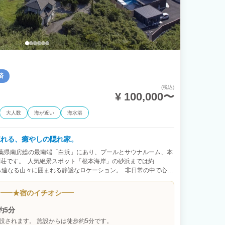
済
(税込)
¥ 100,000〜
大人数
海が近い
海水浴
忘れる、癒やしの隠れ家。
千葉県南房総の最南端「白浜」にあり、プールとサウナルーム、本
別荘です。 人気絶景スポット「根本海岸」の砂浜までは約
から連なる山々に囲まれる静謐なロケーション。 非日常の中で心身
「癒やしの隠れ家」です。
★
宿のイチオシ
約5分
設されます。 施設からは徒歩約5分です。