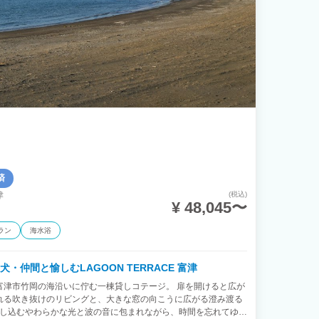
済
津
(税込)
¥ 48,045〜
ラン
海水浴
愛犬・仲間と愉しむLAGOON TERRACE 富津
富津市竹岡の海沿いに佇む一棟貸しコテージ。 扉を開けると広が
れる吹き抜けのリビングと、大きな窓の向こうに広がる澄み渡る
差し込むやわらかな光と波の音に包まれながら、時間を忘れてゆっ