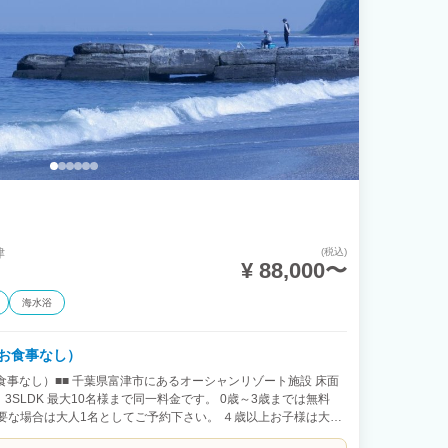
津
(税込)
¥ 88,000〜
海水浴
お食事なし）
食事なし）■■ 千葉県富津市にあるオーシャンリゾート施設 床面
㎡ 3SLDK 最大10名様まで同一料金です。 0歳～3歳までは無料
要な場合は大人1名としてご予約下さい。 ４歳以上お子様は大人
以上は大人（寝具有り）でカウントいたします。） 目の前はすぐ