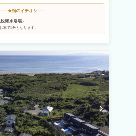
部屋やベッドルームからも海を一望でき、朝夕で表情を変える美し
みいただけます。
★
宿のイチオシ
総海水浴場♪
お車で5分となります。