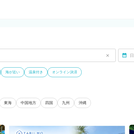
ルモ)
×
日
海が近い
温泉付き
オンライン決済
東海
中国地方
四国
九州
沖縄