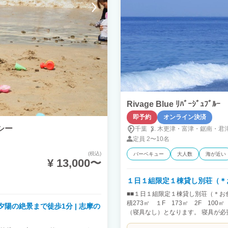
Rivage Blue ﾘﾊﾞｰｼﾞｭﾌﾞﾙｰ
即予約
オンライン決済
・シー
千葉
木更津・
富津・
鋸南・
君
定員
2〜10名
(税込)
バーベキュー
大人数
海が近い
¥ 13,000〜
１日１組限定１棟貸し別荘（＊
■■１日１組限定１棟貸し別荘（＊お
積273㎡ １F 173㎡ 2F 100
＆夕陽の絶景まで徒歩1分 | 志摩の
（寝具なし）となります。 寝具が必
1名としてご予約下さい。 （＊4歳