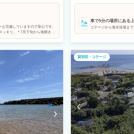
ができます。 キッチン・炊飯器・洗濯
たりとお過ごしいただけます。 お
料でＢＢＱキットを貸出していますの
い海と空のグラデーションをお楽し
使ってお楽しみください！
車で5分の場所にある上
ーも完備していますので安心です。
コテージから海水浴場まで
スッキリ。＊7月下旬から海開きを
め遊泳は自己責任となります。
貸別荘・コテージ