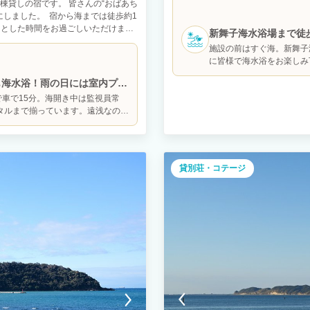
ある一棟貸しの宿です。 皆さんの“おばあち
海 房総半島、三浦半島を一望できる
にしました。 宿から海までは徒歩約1
ーを染める夕日 夜は満天の星空と波
りとした時間をお過ごしいただけま
れたこの場所で非日常な時間を過ごし
新舞子海水浴場まで徒
あちゃんの家に遊びに来たような温か
リビングダイニングキッチンのワン
施設の前はすぐ海。新舞子
宿の周辺には昔ながらの漁村の風景が
でいただけます。 ２F 寝室3部屋
に皆様で海水浴をお楽しみ
ます。 地元のスーパーや魚屋で新鮮
眺望できます。 ■■オプションのご
大10名様まで宿泊可能で、ファミリ
は施設までご連絡下さい。 【BBQグリ
も海水浴！雨の日には室内プー
揃っているため、長期滞在やワーケー
ト】4,400円（税込）/1人前（メ
で車で15分。海開き中は監視員常
やおばあちゃんたちにも支えられなが
付＊2人前からオーダー可能です。
タルまで揃っています。遠浅なの
も、この宿ならではの魅力です。 便
す。キャンセルは宿泊日3日前までに
分で行ける乙部浜や大野浜でも海水
感じていただける場所でありたいと思
のご飲食にあたりましては、お客様
&G海洋センター」内の室内プール
る時間をお楽しみください。
材、メニューについて、ご不明な点がご
遊べます。 ・サーフスポットの国
ひとときをお過ごし下さい。
貸別荘・コテージ