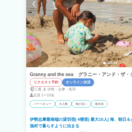
Granny and the sea グラニー・アンド・ザ
リクエスト予約
オンライン決済
三重
伊勢・
志摩・
鳥羽
定員
1〜10名
バーベキュー
大人数
海が近い
海水浴
伊勢志摩最南端の貸切宿| 4寝室| 最大10人| 海、朝日
漁村で暮らすように泊まる