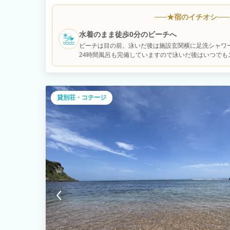
はすぐそば。 夜は屋上から星空がとても綺麗に輝いて見ること
機などの電化製品も備わっていますので連泊にも最適です。 無
★
宿のイチオシ
で家族旅行・グループ旅行・卒業旅行などでぜひ地元の食材を
水着のまま徒歩0分のビーチへ
ビーチは目の前。泳いだ後は施設玄関横に足洗シャワ
24時間風呂も完備していますので泳いだ後はいつでも
しますが施設前のエリアはライフセーバーが不在のた
貸別荘・コテージ