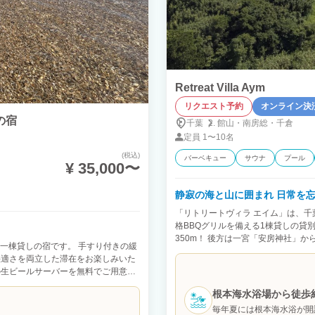
Retreat Villa Aym
リクエスト予約
オンライン決
料の宿
千葉
館山・
南房総・
千倉
定員
1〜10名
(税込)
バーベキュー
サウナ
プール
¥ 35,000〜
静寂の海と山に囲まれ 日常を
「リトリートヴィラ エイム」は、
格BBQグリルを備える1棟貸しの貸
350m！ 後方は一宮「安房神社」
できる一棟貸しの宿です。 手すり付きの緩
をリラックスすることを目的とした
快適さを両立した滞在をお楽しみいた
の生ビールサーバーを無料でご用意。
めながら、焚き火の音と森の香りに包
根本海水浴場から徒歩
65インチテレビ、Wi-Fiを完備。
です。 シングルベッド4台と追加マ
毎年夏には根本海水浴が開