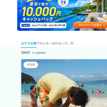
おすすめ順
予約が多い順
料金が安い順
306件
1〜20件表示
古民家