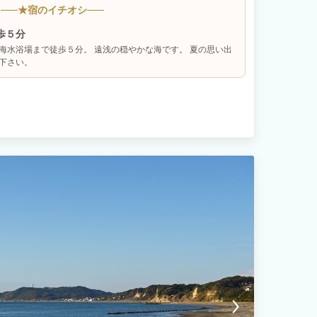
ロケーション 富士山を望むことが出来る海岸線 オーシャンビュ
★
宿のイチオシ
音 四季折々の色を放つ内房の景色は絶景です。 都心から少し離
ていただける空間をご用意させていただきました。 １F 36帖の
歩５分
フロア構成でそのままオープンテラスへ。こちらでBBQを楽しん
海水浴場まで徒歩５分。 遠浅の穏やかな海です。 夏の思い出
をご用意させていただきました。お風呂からは三浦半島、富士山を
下さい。
案内■■＊現地決済（現金、クレジットカード可）ご希望のお客様
ルレンタル】1台3,300円（税込）/1日 【BBQ用夕食食材セッ
ニュー：牛肉、豚肉、BIGソーセージ、季節の野菜、BBQグリル1台
食材の準備がございますので、当日キャンセルはお断りいたしま
ご連絡下さい。 ＊食物アレルギーをお持ちのお客様へ 当施設で
の最終判断でお召し上がりいただけます様お願いいたします。 食
ざいましたら事前にお問合せ下さい。 RivageBlueで楽しい