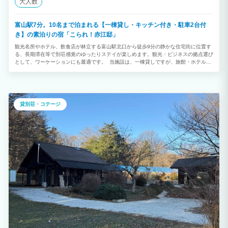
大人数
富山駅7分。10名まで泊まれる【一棟貸し・キッチン付き・駐車2台付
き】の素泊りの宿「こられ！赤江邸」
観光名所やホテル、飲食店が林立する富山駅北口から徒歩9分の静かな住宅街に位置す
る、長期滞在等で別荘感覚のゆったりステイが楽しめます。観光・ビジネスの拠点選び
として、ワーケーションにも最適です。 当施設は、一棟貸しですが、旅館・ホテル業
ですので、宿泊料金に含むのは「お一人一寝具」です。体調不良等の緊急対応時以外
は、使用できる寝具は、あくまで予約人数分です。なお、体調不良等の対応が必要な場
合には、2000円/（ベッド・布団）にて追加をお伺いします。事前にお申し出下さい。
しかし、それ以外の予約人数分以上の寝具使用の場合には、「宿泊」にあたるとみなさ
れ、消防法・旅館業法違反対象となります。ご了承下さい。従って、規約で禁止されて
貸別荘・コテージ
いる宿泊者以外の入室や施設での再会・集合のために、予約人数分以上の寝具使用の場
合は、明確になった段階で、必ず、サイトに宿泊人数追加・変更を御申し出下さい。滞
在中でも、施設では現金・振込にて対応します。お申し出下さい。皆様のご理解とご協
力をお願い申し上げます。 ■皆様のご理解とご協力をお願い申し上げます。