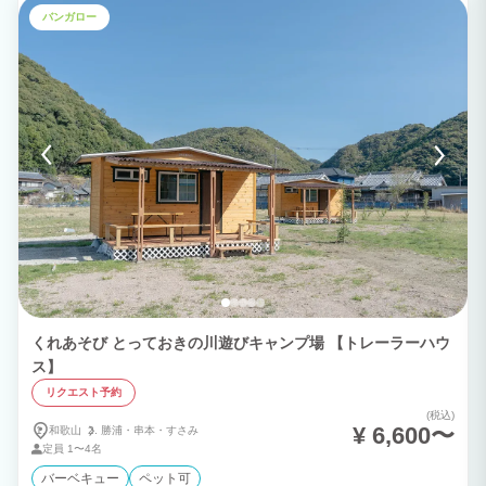
テージにご宿泊のお客様は、足の長い(約60㎝以上)タイプのBBQコンロのみがウッドデ
バンガロー
ッキ上でご利用いただけます。 足の短いコンロは、ウッドデッキ上の机（木製）が焦
げてしまうことがありますので、ウッドデッキ上でのご利用はお断りしております。
種類は多くありませんが、カップ麺や缶詰め食品、レトルト食品、他に冷凍のお肉など
もございます！ ※調理器具の備え付けはございません。お持ち込みいただくか、レン
タル品、売店をご利用ください。 〈 アーリーチェックインについて 〉 宿泊日の前日
になって空きがある場合、10:00以降1棟につき600円/1時間でご予約を承ります。 〈
レイトアウトについて 〉 キャンプ、宿泊施設等共通で、前日に空きがある場合はご予
約を承ります。フロントもしくはお電話でご確認ください。 最大17:00まで延長可能。
1棟2,000円です。 〈 場内共有設備 〉 ■中央棟(フロント) ・売店 ・ウォシュレット付
きトイレ ■サニタリー棟 ・炊事場(給湯器有り) お湯が出ます。 無料で使えるコンセン
ト、電子レンジあり。 ・貸切り風呂 営業時間：8:00～11:00 / 15:00～21:00(予約制)
・コインシャワールーム 男女各3室。1泊につき200円。備え付けのシャンプー、リン
ス、ボディソープ、ドライヤーがあります。 ・コインランドリー＆乾燥機 2機。洗濯
300円/回 。乾燥20分/100 円。 ・ウォシュレット付きトイレ 温便座、ウォシュレット
付き。女性専用トイレあり。 ■ゴミステーション フロントにて専用のごみ袋をお渡し
します。分別てして頂ければ無料で引き取ります。 ■遊びの基地 遊び道具がぎゅっと
詰まったひみつ基地。 ライフジャケットや水中めがね、シュノーケルのレンタルもあ
ります。 特にライフジャケットは、川遊びに推奨です。 ■遊びの広場 ボールあそびや
花火などができる広々としたスペースです。広がってのキャッチボールやサッカーなど
はお控えください。 〈 販売物 〉 ■食料品 カップ麺、カレー、ごはん、お菓子、アイ
くれあそび とっておきの川遊びキャンプ場 【トレーラーハウ
ス、冷凍食材、BBQ用食材、ジビエ、ソフトドリンク、アルコール、調味料、氷 ■生
ス】
活用品 歯ブラシ、タオル、ペーパー類、お風呂用品、紙皿、まな板、虫よけ、スポン
ジ、洗剤、電池 ■キャンプグッズ 薪、炭、ペグ、ロープ、ガス、オイル、焼き網、軍
リクエスト予約
手、ステッカー ■遊び道具 虫取りかご、採取用あみ、ゴーグル、ライフジャケット、
サンダル、浮き輪、釣り道具 〈 レンタル 〉 ■キャンプ用品 テント、タープ、寝袋、
(税込)
¥ 6,600〜
和歌山
勝浦・
串本・
すさみ
毛布、マット、イス、テーブル、BBQコンロ、焚き火台、ストーブ、ランタン、ハン
マー、ハンモック、バスタオル ■調理器具 カセットコンロ、鍋、やかん、フライパ
定員
1〜4名
ン、鉄板、包丁 ■遊び道具 ライフジャケット、釣り道具、自転車(観光協会と提携予
バーベキュー
ペット可
定)