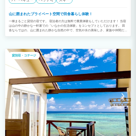
バーベキュー
ペット可
スキー
山に囲まれたプライベート空間で田舎暮らし体験！
一棟まるごと貸切の宿です。 宿泊者の方は無料で農業体験もしていただけます！ 当宿
は山の中の静かな一軒家での「いなかの生活体験」をコンセプトとしております。 田
舎ならではの、山に囲まれた静かな自然の中で、空気や水の美味しさ、家族や仲間だけ
のプライベート時間を楽しんでみませんか？ 昼は美しい自然、夜は満天の星空が楽し
めます。 また、宿泊者は敷地内の畑でオーナーと一緒に農業体験も可能です（宿泊者
は無料ですが、オーナーの予定がありますので予約をお願いします。）
貸別荘・コテージ