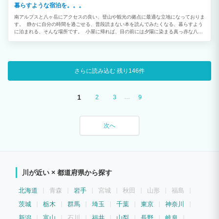
暮らすような宿泊を。。。
南アルプスと八ヶ岳にアクセスの良い、登山や観光の拠点に最適な立地になっておりま
す。 静かに自分の時間を過ごせる、普段読まない本を読んでみたくなる、暮らすよう
に泊まれる、そんな場所です。 小屋に帰れば、目の前には夕陽に染まる真っ赤な八ヶ
岳が待っています。 裏側には、甲斐駒ヶ岳を見る事ができます。 どうぞゆっくりと、
おくつろぎください。
さらに読み込む
残り146件
1
…
2
3
9
次へ
川が近い × 都道府県から探す
北海道
青森
岩手
宮城
秋田
山形
福島
茨城
栃木
群馬
埼玉
千葉
東京
神奈川
新潟
富山
石川
福井
山梨
長野
岐阜