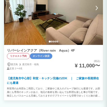
リバーレインアクア（River rain Aqua）4F
リクエスト予約
オンライン決済
(税込)
¥ 11,000〜
鹿児島
鹿児島市・
桜島
定員
1〜4名
【鹿児島市中心部】和室・キッチン完備の2DK ｜ ご家族や長期滞在
にも最適
和室用のお布団をご用意しており、ご家族やご友人のグループ旅行にも最適です。お部
屋にも専用のキッチンがあり、地元の食材を買い込んでお料理を楽しむ事が可能です。
独立したバスルームも完備しておりますのでプライベートな空間でゆっくりと旅の疲れ
を癒していただけます。 心やすらぐひと時をお過ごしください。