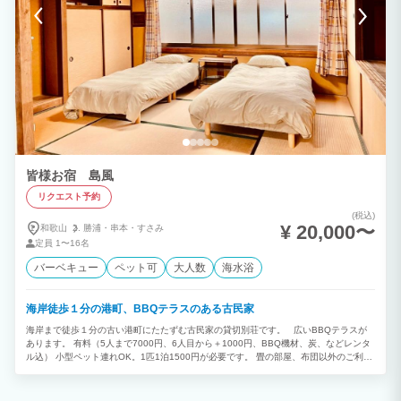
皆様お宿 島風
リクエスト予約
(税込)
¥ 20,000〜
和歌山
勝浦・
串本・
すさみ
定員
1〜16名
バーベキュー
ペット可
大人数
海水浴
海岸徒歩１分の港町、BBQテラスのある古民家
海岸まで徒歩１分の古い港町にたたずむ古民家の貸切別荘です。 広いBBQテラスが
あります。 有料（5人まで7000円、6人目から＋1000円、BBQ機材、炭、などレンタ
ル込） 小型ペット連れOK。1匹1泊1500円が必要です。 畳の部屋、布団以外のご利用
になります。 無料のレンタルサイクルが2台あります。利用は自己責任で、、 近く
に天然温泉、コンビニ、スーパー、ホームセンター、道の駅などがあり長期滞在にも大
変便利です。 海・山・川の自然が豊かでリバーカヤックや漁船クルーズ、釣りなどの