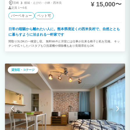
¥ 15,000〜
宮崎
都城・
えびの・
小林・
西米良
定員
1〜6名
バーベキュー
ペット可
日常の喧騒から離れたい人に。熊本県境近くの西米良村で、自然ととも
に暮らすように泊まれる一軒家です
間取り3LDKの一棟貸し宿。 無料Wi-Fiと洋室には仕事が出来る椅子と机を完備。 キッ
チンや広々したバスタブも◎洗濯機や掃除機もあり長期滞在もOK
貸別荘・コテージ