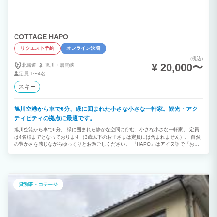
COTTAGE HAPO
リクエスト予約
オンライン決済
(税込)
¥ 20,000〜
北海道
旭川・
層雲峡
定員
1〜4名
スキー
旭川空港から車で6分、緑に囲まれた小さな小さな一軒家。観光・アク
ティビティの拠点に最適です。
旭川空港から車で6分。 緑に囲まれた静かな空間に佇む、小さな小さな一軒家。 定員
は4名様までとなっております（3歳以下のお子さまは定員には含まれません）。 自然
の豊かさを感じながらゆっくりとお過ごしください。 『HAPO』はアイヌ語で『お母
さん』を意味します。 お客さまの第二の故郷（ふるさと）になれたら嬉しいです。 畑
では、時期によってたくさんのお野菜が収穫できます。 お野菜の収穫時期に宿泊され
たお客様は、滞在中はご自由にお取りいただき新鮮なお野菜をご堪能ください。
貸別荘・コテージ