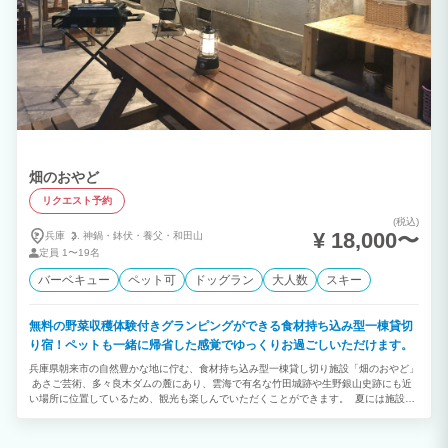
畑のおやど
リクエスト予約
(税込)
¥ 18,000〜
兵庫
神鍋・
鉢伏・
養父・
和田山
定員
1〜19名
バーベキュー
ペット可
ドッグラン
大人数
スキー
無料の野菜収穫体験付きグランピングができる食材持ち込み型一棟貸切
り宿！ペットも一緒に帰省した感覚でゆっくりお過ごしいただけます。
兵庫県朝来市の自然豊かな地に佇む、食材持ち込み型一棟貸し切り施設「畑のおやど」
あさご芸術、多々良木ダムの麓にあり、雲海で有名な竹田城跡や生野銀山史跡にも近
い場所に位置しているため、観光も楽しんでいただくことができます。 夏には施設前
の川で水遊びを楽しんだり、6月にはホタル観賞したりしていただける自然豊かなとこ
ろになります。 自転車に乗っての芸術散策や野菜の収穫体験など、ここでしかできな
い特別な体験もたくさんご用意。 四季折々の美しい自然を満喫しながら、忘れられな