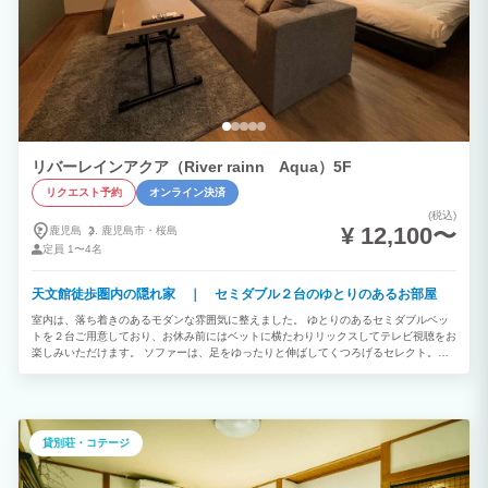
リバーレインアクア（River rainn Aqua）5F
リクエスト予約
オンライン決済
(税込)
¥ 12,100〜
鹿児島
鹿児島市・
桜島
定員
1〜4名
天文館徒歩圏内の隠れ家 ｜ セミダブル２台のゆとりのあるお部屋
室内は、落ち着きのあるモダンな雰囲気に整えました。 ゆとりのあるセミダブルベッ
トを２台ご用意しており、お休み前にはベットに横たわりリックスしてテレビ視聴をお
楽しみいただけます。 ソファーは、足をゆったりと伸ばしてくつろげるセレクト。観
光やビジネスの疲れを癒すのに最適な特等席です。 1Kタイプよりも一歩進んだ「広さ
と機能性」、そして日常を忘れる「非日常の心地よさ」。 リバーサイドの穏やかな空
気感とともに、心行くまでおくつろぎください。
貸別荘・コテージ