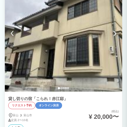
貸し切りの宿「こられ！赤江邸」
リクエスト予約
オンライン決済
(税込)
¥ 20,000〜
富山
富山市
定員
2〜10名