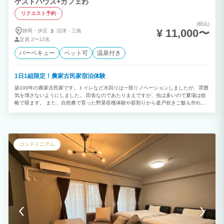
ゲストハウス+カフェわ
リクエスト予約
(税込)
¥ 11,000〜
静岡・伊豆
沼津・
三島
定員
2〜12名
バーベキュー
ペット可
温泉付き
1日1組限定！農家古民家宿泊体験
築100年の農家古民家です。トイレなど水回りは一部リノベーションしましたが、雰囲
気を壊さないようにしました。 田舎なのであたりまえですが、虫は多いので夏場は蚊
帳で寝ます。 また、自然農で育った野菜収穫体験や薪割りから釜戸炊きご飯も作れま
す。 尚、敷地内から28℃の温泉がでますので木樽で沸かして入ることもできます。 土
間には囲炉裏テーブルがあり、雨でも炭火BBQができます。 ※ BBQをご希望の方はリ
クエストの際、備考欄でお問い合わせくださいませ。
コンドミニアム