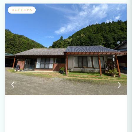
自然体験が満喫できます。 アドベンチャーワールド、白浜温泉、白良浜まで車で20
分。 施設近辺の車で3分圏内に天然温泉、コンビニ、スーパー、ホームセンター、道
コンドミニアム
の駅などがあり、自炊、長期滞在にも大変便利です。 太平洋を臨む志原海岸、熊野ジ
オパーク散策は、自然の雄大さを教えてくれます。 日置川清流では鮎釣りが有名です
が、カヤックや川辺でのBBQなどを楽しめる穴場があります。 こっそり教えます！