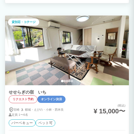
ィや備品も充実。
貸別荘・コテージ
せせらぎの宿 いち
リクエスト予約
オンライン決済
(税込)
¥ 15,000〜
宮崎
都城・
えびの・
小林・
西米良
定員
1〜6名
バーベキュー
ペット可