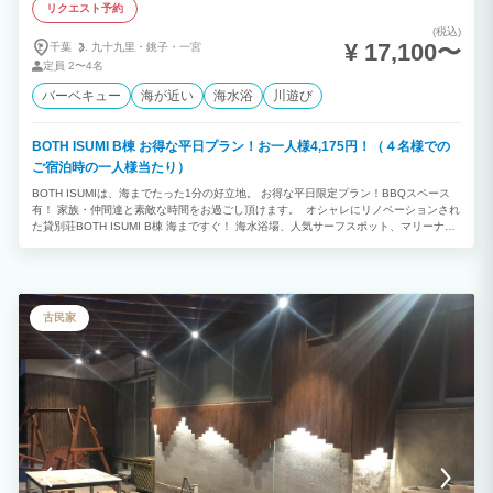
リクエスト予約
(税込)
¥ 17,100〜
千葉
九十九里・
銚子・
一宮
定員
2〜4名
バーベキュー
海が近い
海水浴
川遊び
BOTH ISUMI B棟 お得な平日プラン！お一人様4,175円！（４名様での
ご宿泊時の一人様当たり）
BOTH ISUMIは、海までたった1分の好立地。 お得な平日限定プラン！BBQスペース
有！ 家族・仲間達と素敵な時間をお過ごし頂けます。 オシャレにリノベーションされ
た貸別荘BOTH ISUMI B棟 海まですぐ！ 海水浴場、人気サーフスポット、マリーナ、
漁港などが近隣に多数！ サーフィン、釣り、ゴルフなど様々なスポーツの拠点にご利
用いただけます！
古民家