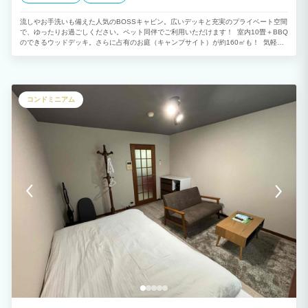
流しやお手洗いも備えた人気のBOSSキャビン。広いデッキと充実のプライベート空間
で、ゆったりお過ごしください。ペット同伴でご利用いただけます！ 室内10畳＋BBQ
のできるウッドデッキ。さらに占有のお庭（キャンプサイト）が約160㎡も！ 気軽に
アウトドア体験ができ、屋根付きテラスがあるので雨天でもバーベキューができます。
もちろんお庭にテントやタープを張ってもらってもOK！冷暖房、水回り完備ですの
で、暑い日も寒い日でも快適にお過ごしいただけます。 ※調理器具の備え付けはござ
いません。お持ち込みいただくか、レンタル品、売店をご利用ください。 〈 アーリー
チェックインについて 〉 宿泊日の前日になって空きがある場合、10:00以降1棟につき
コンドミニアム
600円/1時間でご予約を承ります。 〈 レイトアウトについて 〉 キャンプ、宿泊施設
等共通で、前日に空きがある場合はご予約を承ります。フロントもしくはお電話でご確
認ください。 最大17:00まで延長可能。1棟2,000円です。 〈 場内共有設備 〉 ■中央
棟(フロント) ・売店 ・ウォシュレット付きトイレ ■サニタリー棟 ・炊事場(給湯器有
り) お湯が出ます。 無料で使えるコンセント、電子レンジあり。 ・貸切り風呂 営業時
間：8:00～11:00 / 15:00～21:00(予約制) ・コインシャワールーム 男女各3室。1泊に
つき200円。備え付けのシャンプー、リンス、ボディソープ、ドライヤーがあります。
・コインランドリー＆乾燥機 2機。洗濯300円/回 。乾燥20分/100 円。 ・ウォシュレ
ット付きトイレ 温便座、ウォシュレット付き。女性専用トイレあり。 ■ゴミステーシ
ョン フロントにて専用のごみ袋をお渡しします。分別てして頂ければ無料で引き取り
ます。 ■ドッグラン 施設ご利用の方は無料です。ご利用の際は接種証明を持参くださ
い。 ■遊びの基地 遊び道具がぎゅっと詰まったひみつ基地。 ライフジャケットや水中
めがね、シュノーケルのレンタルもあります。 特にライフジャケットは、川遊びに推
奨です。 ■遊びの広場 ボールあそびや花火などができる広々としたスペースです。広
がってのキャッチボールやサッカーなどはお控えください。 〈 販売物 〉 ■食料品 カ
ップ麺、カレー、ごはん、お菓子、アイス、冷凍食材、BBQ用食材、ジビエ、ソフト
ドリンク、アルコール、調味料、氷 ■生活用品 歯ブラシ、タオル、ペーパー類、お風
呂用品、紙皿、まな板、虫よけ、スポンジ、洗剤、電池 ■キャンプグッズ 薪、炭、ペ
グ、ロープ、ガス、オイル、焼き網、軍手、ステッカー ■遊び道具 虫取りかご、採取
用あみ、ゴーグル、ライフジャケット、サンダル、浮き輪、釣り道具 〈 レンタル 〉