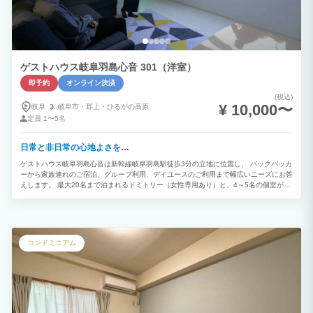
ゲストハウス岐阜羽島心音 301（洋室）
即予約
オンライン決済
(税込)
¥ 10,000〜
岐阜
岐阜市・
郡上・
ひるがの高原
定員
1〜5名
日常と非日常の心地よさを…
ゲストハウス岐阜羽島心音は新幹線岐阜羽島駅徒歩3分の立地に位置し、 バックパッカ
ーから家族連れのご宿泊、グループ利用、デイユースのご利用まで幅広いニーズにお答
えします。 最大20名まで泊まれるドミトリー（女性専用あり）と、4～5名の個室が3
部屋。 キッチン付き+持ち込みOKで自炊も自由に行うことができ、 まるでお家で過ご
しているような感覚でご利用いただくことができます。 リーズナブルな価格で、いつ
もよりちょっと特別な 心に残るひとときをお過ごしください。
コンドミニアム