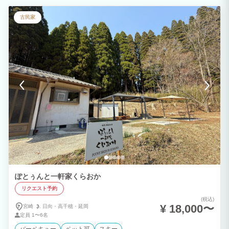
い思い出を作りませんか？
古民家
ぽとぅんと一軒家くらおか
リクエスト予約
(税込)
¥ 18,000〜
宮崎
日向・
高千穂・
延岡
定員
1〜6名