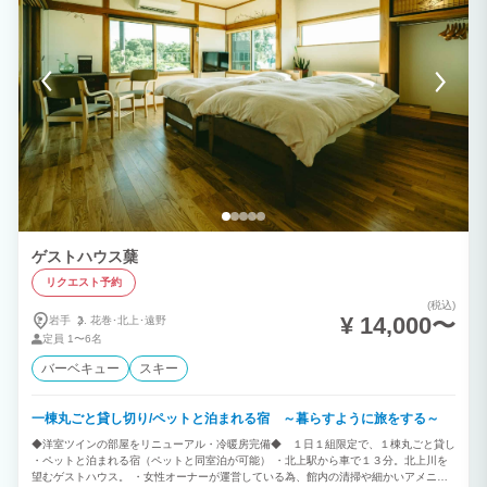
ゲストハウス蘖
リクエスト予約
(税込)
¥ 14,000〜
岩手
花巻･北上･遠野
定員
1〜6名
バーベキュー
スキー
一棟丸ごと貸し切り/ペットと泊まれる宿 ～暮らすように旅をする～
◆洋室ツインの部屋をリニューアル・冷暖房完備◆ １日１組限定で、１棟丸ごと貸し
・ペットと泊まれる宿（ペットと同室泊が可能） ・北上駅から車で１３分。北上川を
望むゲストハウス。 ・女性オーナーが運営している為、館内の清掃や細かいアメニテ