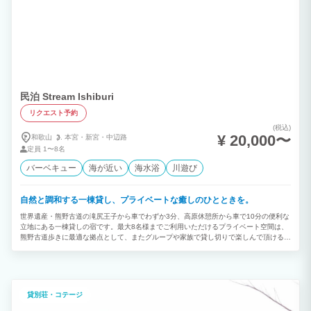
民泊 Stream Ishiburi
リクエスト予約
(税込)
¥ 20,000〜
和歌山
本宮・
新宮・
中辺路
定員
1〜8名
バーベキュー
海が近い
海水浴
川遊び
自然と調和する一棟貸し、プライベートな癒しのひとときを。
世界遺産・熊野古道の滝尻王子から車でわずか3分、高原休憩所から車で10分の便利な
立地にある一棟貸しの宿です。最大8名様までご利用いただけるプライベート空間は、
熊野古道歩きに最適な拠点として、またグループや家族で貸し切りで楽しんで頂ける宿
として、多くの方にご利用頂いています。滝尻や高原への送迎サービスのほか、近隣へ
の夕食買い出しの送迎もご提供。石船川のせせらぎと豊かな自然に包まれながら、ゆっ
たりとした時間をお過ごしください。 グループ旅行やファミリー旅行に最適なプライ
ベート空間で、思い出に残るひとときをどうぞ♪
貸別荘・コテージ