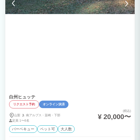
白州ヒュッテ
リクエスト予約
オンライン決済
(税込)
¥ 20,000〜
山梨
南アルプス・
韮崎・
下部
定員
1〜6名
バーベキュー
ペット可
大人数