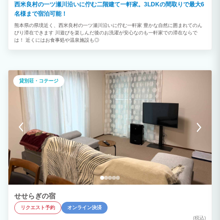
西米良村の一ツ瀬川沿いに佇む二階建て一軒家。3LDKの間取りで最大6
名様まで宿泊可能！
熊本県の県境近く、西米良村の一ツ瀬川沿いに佇む一軒家 豊かな自然に囲まれてのん
びり滞在できます 川遊びを楽しんだ後のお洗濯が安心なのも一軒家での滞在ならで
は！ 近くにはお食事処や温泉施設も◎
貸別荘・コテージ
せせらぎの宿
リクエスト予約
オンライン決済
(税込)