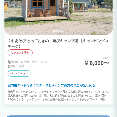
くれあそび とっておきの川遊びキャンプ場 【キャンピングコ
テージ】
リクエスト予約
(税込)
¥ 6,000〜
和歌山
勝浦・
串本・
すさみ
定員
1〜4名
バーベキュー
室内用テント付き！コテージとキャンプ両方の気分が楽しめる！
室内用テント付きなので、コテージとキャンプ両方の気分が楽しめます。オプションの
巨大寝袋をご利用いただけば、思い出に残る体験になること間違いなし。 室内6畳＋
BBQのできるウッドデッキ。さらに占有のお庭(キャンプサイト)が約160㎡！ 気軽に
アウトドア体験ができ、屋根付きテラスがあるので雨天でもバーベキューができます。
もちろんお庭にテントやタープを張ってもらってもOK！エアコン完備ですので、暑い
日も寒い日でも快適です。 コテージにお風呂はありません。サニタリー棟のシャワー
ルームか貸切風呂をご利用ください。 食材、BBQコンロの持ち込みは可能です。 コ