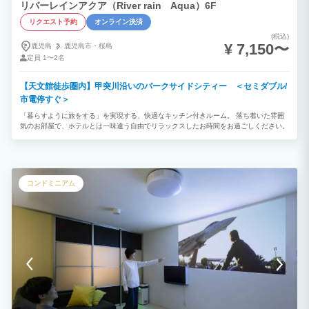
■キャンプ用品 テント、タープ、寝袋、毛布、マット、イス、テーブル、BBQコン
リバーレインアクア（River rain Aqua）6F
ロ、焚き火台、ストーブ、ランタン、ハンマー、ハンモック、バスタオル ■調理器具
リクエスト予約
オンライン決済
カセットコンロ、鍋、やかん、フライパン、鉄板、包丁 ■遊び道具 ライフジャケッ
ト、釣り道具、自転車(観光協会と提携予定)
(税込)
¥ 7,150〜
鹿児島
鹿児島市・
桜島
定員
1〜2名
【天文館徒歩圏内】甲突川沿いのパークサイドシティー ＜セミダブル/
市電停すぐ＞
「暮らすように旅をする」を実現する、快適なキッチン付きルーム。 落ち着いた雰囲
気のお部屋で、ホテルとは一味違う自由でリラックスしたお時間をお過ごしください。
コンドミニアム