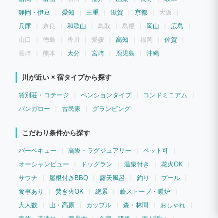
静岡・伊豆
愛知
三重
滋賀
京都
大阪
兵庫
奈良
和歌山
鳥取
島根
岡山
広島
山口
徳島
香川
愛媛
高知
福岡
佐賀
長崎
熊本
大分
宮崎
鹿児島
沖縄
川が近い × 宿タイプから探す
貸別荘・コテージ
ペンションタイプ
コンドミニアム
バンガロー
古民家
グランピング
こだわり条件から探す
バーベキュー
高級・ラグジュアリー
ペット可
オーシャンビュー
ドッグラン
温泉付き
花火OK
サウナ
屋根付きBBQ
露天風呂
釣り
プール
食事あり
焚き火OK
絶景
薪ストーブ・暖炉
大人数
山・高原
カップル
森・林間
おしゃれ