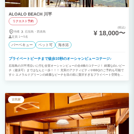
ALOALO BEACH 川平
リクエスト予約
(税込)
¥ 18,000〜
沖縄
石垣島・
西表島
定員
1〜5名
バーベキュー
ペット可
海水浴
プライベートビーチまで徒歩10秒のオーシャンビューコテージ♪
石垣島の川平湾沿いに佇む全室オーシャンビューの全4棟のコテージ！ 綺麗な白いビー
チ（遊泳可）まではなんと一歩！！！ 充実のアクティビティやBBQのご予約も可能で
す☆ エメラルドグリーンの綺麗なビーチを目の前に贅沢すぎるプライベート空間をお
楽しみいただけます♪
古民家