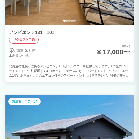
アンビエンテ131 101
リクエスト予約
(税込)
¥ 17,000〜
北海道
札幌
定員
1〜4名
北海道の札幌市にあるアンビエンテ101はバルコニーを提供しています。1つ星のアパ
ートメントで、札幌駅まで3.7kmです。 テラスのあるアパートメントで、ベッドルー
ム1室があります。このエアコン付きのアパートメントには薄型テレビ、設備の整った
キッチン（冷蔵庫付）、洗濯機、バスルーム（ビデ、シャワー、バスタブ付）1室も備
わります。 アンビエンテ101から新さっぽろ駅まで12km、Otarushi Zenibako City
Centerまで22kmです。丘珠空港まで10kmです。
貸別荘・コテージ