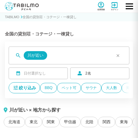
貸別荘コテージ・一棟貸し宿泊予約サイトTABILMO(タビルモ)
会員登録
ログイン
TABILMO
全国の貸別荘・コテージ・一棟貸し
全国の貸別荘・コテージ・一棟貸し
×
川が近い
日付選択なし
2名
絞り込み
BBQ
ペット可
サウナ
大人数
海が近
川が近い × 地方から探す
北海道
東北
関東
甲信越
北陸
関西
東海