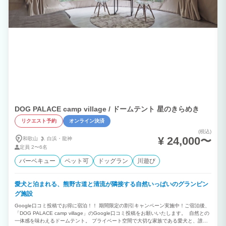
DOG PALACE camp village / ドームテント 星のきらめき
リクエスト予約
オンライン決済
(税込)
¥ 24,000〜
和歌山
白浜・
龍神
定員
2〜6名
バーベキュー
ペット可
ドッグラン
川遊び
愛犬と泊まれる、熊野古道と清流が隣接する自然いっぱいのグランピン
グ施設
Google口コミ投稿でお得に宿泊！！ 期間限定の割引キャンペーン実施中！ご宿泊後、
「DOG PALACE camp village」のGoogle口コミ投稿をお願いいたします。 自然との
一体感を味わえるドームテント。 プライベート空間で大切な家族である愛犬と、誰に