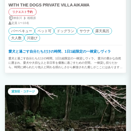
WITH THE DOGS PRIVATE VILLA AIKAWA
リクエスト予約
神奈川
相模原
定員
1〜10名
バーベキュー
ペット可
ドッグラン
サウナ
露天風呂
大人数
川遊び
愛犬と過ごす自分たちだけの時間、1日1組限定の一棟貸しヴィラ
愛犬と過ごす自分たちだけの時間。1日1組限定の一棟貸しヴィラ。 愛川の豊かな自然
に囲まれ、愛犬や大切な人と非日常を優雅に過ごすための空間。 一棟貸し切りだか
ら、時間に縛られたり他人と関わる煩わしさから解放された癒しがここにはあります。
日頃の喧騒を忘れてゆっくりと過ごすのに最適な一棟貸しプライベートヴィラです。
ワンちゃんはサイズに関係なく8頭まで無料となります。
貸別荘・コテージ