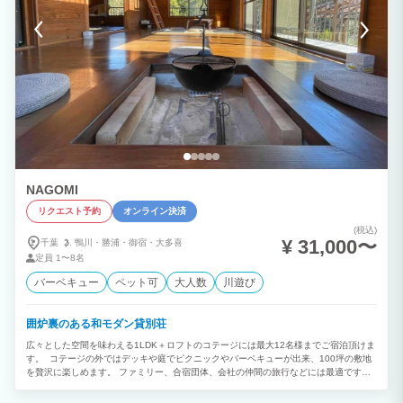
NAGOMI
リクエスト予約
オンライン決済
(税込)
¥ 31,000〜
千葉
鴨川・
勝浦・
御宿・
大多喜
定員
1〜8名
バーベキュー
ペット可
大人数
川遊び
囲炉裏のある和モダン貸別荘
広々とした空間を味わえる1LDK＋ロフトのコテージには最大12名様までご宿泊頂けま
す。 コテージの外ではデッキや庭でピクニックやバーベキューが出来、100坪の敷地
を贅沢に楽しめます。 ファミリー、合宿団体、会社の仲間の旅行などには最適です。
都会の喧騒を忘れ、日々の疲れを癒す最高のスポット! 星の絶景を眺め、自然を最大限
に楽しめます。 大多喜は何といっても養老渓谷が有名！養老渓谷までは車で8分の好