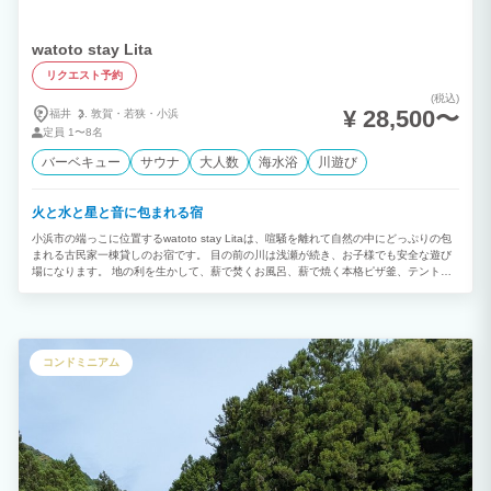
watoto stay Lita
リクエスト予約
(税込)
¥ 28,500〜
福井
敦賀・
若狭・
小浜
定員
1〜8名
バーベキュー
サウナ
大人数
海水浴
川遊び
火と水と星と音に包まれる宿
小浜市の端っこに位置するwatoto stay Litaは、喧騒を離れて自然の中にどっぷりの包
まれる古民家一棟貸しのお宿です。 目の前の川は浅瀬が続き、お子様でも安全な遊び
場になります。 地の利を生かして、薪で焚くお風呂、薪で焼く本格ピザ釜、テントサ
ウナ、グランドピアノやドラムが揃う音楽室で合宿もライブも可能。 特にミュージシ
ャンの方のライブ会場兼宿泊施設的な使い方にはぴったりです。 まわりは人通りがな
いので、プライベート感満載で、ご家族で音を気にせず過ごせます。
コンドミニアム