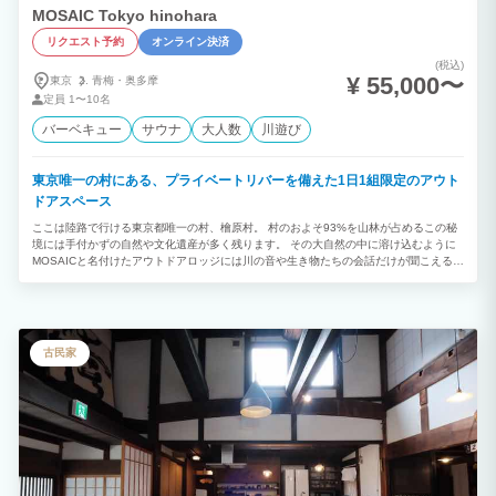
MOSAIC Tokyo hinohara
リクエスト予約
オンライン決済
(税込)
¥ 55,000〜
東京
青梅・
奥多摩
定員
1〜10名
バーベキュー
サウナ
大人数
川遊び
東京唯一の村にある、プライベートリバーを備えた1日1組限定のアウト
ドアスペース
ここは陸路で行ける東京都唯一の村、檜原村。 村のおよそ93%を山林が占めるこの秘
境には手付かずの自然や文化遺産が多く残ります。 その大自然の中に溶け込むように
MOSAICと名付けたアウトドアロッジには川の音や生き物たちの会話だけが聞こえる静
寂と、誰にも邪魔されない本物のプライベートがあります。 1日1組限定予約。 広い
敷地にある2階建てのロッジは、他のお客様を気にすること無くプライベートな時間を
十分に満喫することができ、山の中での贅沢で特別な体験ができます。 管理棟にはス
タッフが常駐しております。 食材の持ち込みOK(大型の冷蔵庫あり)。 事前予約でお食
事の準備も可能です。また、当日でもジビエ肉やドリンク、アルコール、軽食などを用
古民家
意しており、手ぶらでの宿泊もできます。