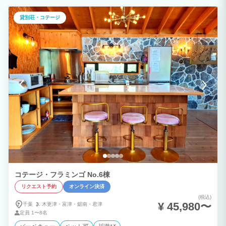
らかな芝のドッグランは プライバシーが守られながら 気兼ねなく愛犬との一時を堪能
いただけます。
貸別荘・コテージ
コテージ・フラミンゴ No.6棟
リクエスト予約
オンライン決済
(税込)
¥ 45,980〜
千葉
木更津・
富津・
鋸南・
君津
定員
1〜8名