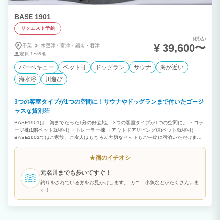
BASE 1901
リクエスト予約
(税込)
¥ 39,600〜
千葉
木更津・
富津・
鋸南・
君津
定員
1〜6名
バーベキュー
ペット可
ドッグラン
サウナ
海が近い
海水浴
川遊び
3つの客室タイプが1つの空間に！サウナやドッグランまで付いたゴージ
ャスな貸別荘
BASE1901は、海までたった1分の好立地。 3つの客室タイプが1つの空間に。 ・コテ
ージ棟(1階ペット就寝可) ・トレーラー棟 ・アウトドアリビング棟(ペット就寝可)
BASE1901ではご家族、ご友人はもちろん大切なペットもご一緒に宿泊いただけま
す。 プライベートサウナやドッグランなど設備も充実。もちろんバーベキューも可
能！ 新築コテージ、キャンピングトレーラー、アウトドアリビング、ドックラン、バ
宿のイチオシ
★
レルサウナ全ての施設を1グループ貸切でご利用いただけます！ 家族・仲間達と素敵な
時間をお過ごし頂けます。 ★３つの客室タイプが１つの空間に。 ドッグランに面した
元名川までも歩いてすぐ！
宿泊施設、トレーラーハウスやアウトドアリビング。 まるで秘密基地のような空間で
食事をしたり、 ゲームをしたり、語り合ったり…。 そんな映画のワンシーンのよう
釣りをされている方をお見かけします。 カニ、小魚などがたくさんいま
に、 トレーラーハウスに泊まって グランピング宿泊施設体験してみませんか？ ★プ
す！
ライベートサウナ エクスクルーシブで特別な一時 プライベートな時間を健康的に親密
に過ごすために ヒーリング効果のある専用サウナをご利用ください。 日頃溜まったス
トレスや毒素は汗とともに 身体の中からサッパリと洗い流しましょう。 ★プライベー
トドッグラン 大型犬もOK！ 愛犬も奔放に、飼い主も自由気ままに！ ベース1901の柔