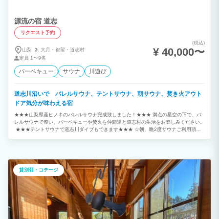
源流の宿 道志
リクエスト予約
(税込)
¥ 40,000〜
山梨
大月・
都留・
道志村
定員
1〜9名
バーベキュー
サウナ
川遊び
道志川沿いで バレルサウナ、テントサウナ、朝サウナ、焚き火アウト
ドア気分が味わえる宿
★★★山梨県産ヒノキのバレルサウナ完成致しました！★★★ 満点の星空の下で、バ
レルサウナで整い、バーベキューや焚火を仲間達と道志村の生活をお楽しみください。
★★★テントサウナで道志川ダイブもできます★★★ ☆朝、晩2度サウナご利用頂け
ます。 ☆朝サウナは最高です。 ☆施設から、道志川まで、30秒で行けます！！ 源流
で沢遊びを楽しめる1日1組限定の貸切別荘です。 道志川の沢風で夏は涼しく森林浴で
快適にお過ごしいただけます。 綺麗な渓流にはイワナ/ヤマメなども住んでいますよ！
雨天利用可能な大型デッキではバーベキューや、ピザ窯(使用料1,000円)でピザを作る
こともできます。 バーベキュー設備も充実しており、すぐにバーベキューが楽しめる
貸別荘・コテージ
よう炭をセットしておきます！ 貸切コテージなので、まるで自分の別荘のようにご利
用いただけます。 また焚火場では満天の星の下、炎と川のせせらぎを楽しめます！