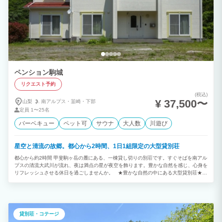
ペンション駒城
リクエスト予約
(税込)
¥ 37,500〜
山梨
南アルプス・
韮崎・
下部
定員
1〜25名
バーベキュー
ペット可
サウナ
大人数
川遊び
星空と清流の故郷。都心から2時間、1日1組限定の大型貸別荘
都心から約2時間 甲斐駒ヶ岳の麓にある、一棟貸し切りの別荘です。すぐそばを南アル
プスの清流大武川が流れ、夜は満点の星が夜空を飾ります。豊かな自然を感じ、心身を
リフレッシュさせる休日を過ごしませんか。 ★豊かな自然の中にある大型貸別荘★
全7寝室のコテージは、最大25名様までご宿泊いただけます。 開業より大切に手入れ
し、リニューアルも行い、お客様に清潔で心地の良い環境で過ごしていただけるよう施
設を整えています。 広いダイニングや備品が豊富なキッチン、様々な映像配信サービ
スをお楽しみいただける100インチのプロジェクター、BBQのできるお庭など、ご自由
に、楽しくご滞在いただける設備が揃っています。 一棟貸し切りのため、大人数で周
貸別荘・コテージ
囲を気にせず過ごすことができるので、合宿や研修などにもおすすめです。 ★アウト