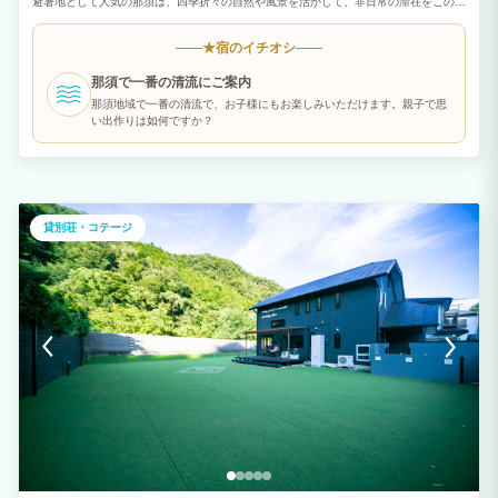
避暑地として人気の那須は、四季折々の自然や風景を活かして、非日常の滞在をこの地
で感じとり、心も体もリフレッシュできる時間を満喫していただけることを願います。
1棟貸しでご利用いただけます。 お誕生日や記念日など、アニバーサリー企画のお手
宿のイチオシ
★
伝いも可能です！ 例：お誕生日を「保太留」でお祝を！サプライズ演出。 ※予約時ご
相談ください。 ①アーリーチェックイン：1時間ごとに2,000円 ②レイトチェックア
那須で一番の清流にご案内
ウト：1時間ごとに2,000円 ご相談承り対応をさせて頂きます。 【オプション】 ⚫︎焚
き火：5,500円 40cmの割った薪×5本 ⚫︎薪割り体験：5,500円 40cmの玉切り×2個 ⚫︎
那須地域で一番の清流で、お子様にもお楽しみいただけます。親子で思
燻製づくり体験：5,500円 ゆで卵、プロセスチーズ、豚バラ肉、かまぼこ等 ※燻製時
い出作りは如何ですか？
間3時間以内 ⚫︎バーベキューグリル(炭・着火剤付)：6,000円 ※食材別 ※食材をご希望
の場合は、チェックイン日の前々日までにお申し付けください。 お客様に代わってオ
ーナーが購入してまいります。代金は現地にてご精算いただきます。 ⚫︎送迎プラン 東
北新幹線 那須塩原駅の往復。最大人数6名様迄 ⚫︎観光プラン 観光施設周遊プラン 5時
間コース オプションは事前予約となり、予約リクエスト時にお尋ねください。 【そ
の他】 暖房器具：エアコン(無料)・石油ファンヒーター2台、薪ストーブ - 石油ファン
貸別荘・コテージ
ヒーター：1泊2台で2,200円 - 薪ストーブ：1泊5,500円 ※お世話がかり付き(オーナー
が火の付け方などサポートいたします) →上記の暖房代(冬季のみ)は宿泊費用に含まれ
ておりません。 正確な料金は事前にお問い合わせいただければお見積りをお出しいた
しますので、お気軽にお問い合わせください。