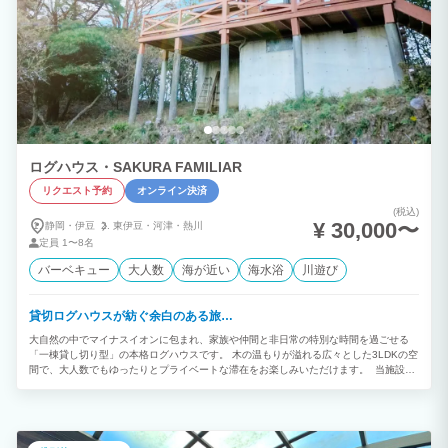
ログハウス・SAKURA FAMILIAR
リクエスト予約
オンライン決済
(税込)
¥ 30,000〜
静岡・伊豆
東伊豆・
河津・
熱川
定員
1〜8名
バーベキュー
大人数
海が近い
海水浴
川遊び
貸切ログハウスが紡ぐ余白のある旅…
大自然の中でマイナスイオンに包まれ、家族や仲間と非日常の特別な時間を過ごせる
「一棟貸し切り型」の本格ログハウスです。 木の温もりが溢れる広々とした3LDKの空
間で、大人数でもゆったりとプライベートな滞在をお楽しみいただけます。 当施設の
最大の魅力は、リニューアルしたばかりの「専用BBQテラス」と、雨の日でも退屈さ
せない驚異の「屋内エンタメ設備」です！ ▼リニューアル！屋根付き安心BBQテラス
ウッドテラスに待望の本格的な屋根を新設いたしました！強い日差しや突然の雨でも天
候を気にせず、快適にプライベートBBQをお楽しみいただけます。無料のBBQセット
をご用意しておりますので、お好きな食材や調味料をお持ち込みいただくだけで、手軽