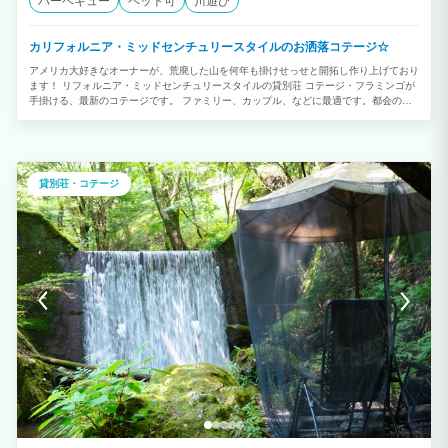
バーベキュー
ペット可
川遊び
カリフォルニア・ミッドセンチュリースタイルのお洒落コテージ☆
アメリカ大好きなオーナーが、荒廃した山を何年も掛けせっせと開拓し作り上げており
ます！ リフォルニア・ミッドセンチュリースタイルの貸別荘 コテージ・フラミンゴが
手掛ける、最新のコテージです。 ファミリー、カップル、などに最適です。都会の喧
騒を忘れ、日々の疲れを癒す最高のスポット♪
貸別荘・コテージ