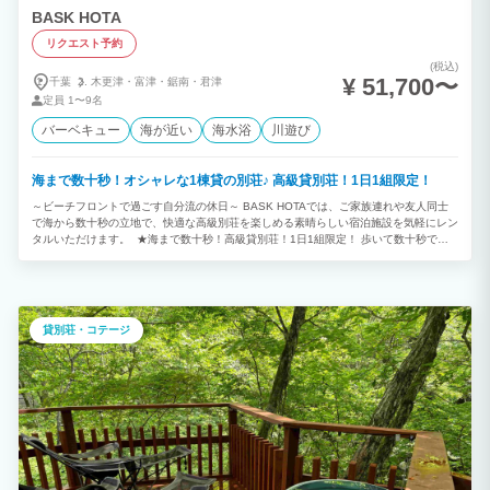
BASK HOTA
リクエスト予約
(税込)
¥ 51,700〜
千葉
木更津・
富津・
鋸南・
君津
定員
1〜9名
バーベキュー
海が近い
海水浴
川遊び
海まで数十秒！オシャレな1棟貸の別荘♪ 高級貸別荘！1日1組限定！
～ビーチフロントで過ごす自分流の休日～ BASK HOTAでは、ご家族連れや友人同士
で海から数十秒の立地で、快適な高級別荘を楽しめる素晴らしい宿泊施設を気軽にレン
タルいただけます。 ★海まで数十秒！高級貸別荘！1日1組限定！ 歩いて数十秒で元
名海岸！天気の良い日はルーフトップから富士山が見えます！ ご家族、ご友人同士、
カップルで都会の喧騒を忘れ波の音とともに癒される休日をお過ごしください。 ★雨
の日もBBQできます！ タイルデッキのオーニングを利用して雨の日でもBBQをお楽し
みいただけます。 雨天時はBBQコンロをタイルデッキの上に設置させていただきま
す。 ※台風等で強風、暴風となります際はオーニングが破損する恐れがございますの
貸別荘・コテージ
で、オーニングはご使用いただけません。 ★広々ジェットバス！ TOTO SYNLAのい
たれりつくせり広々バスルームで日々の疲れを癒す 肩、腰の楽湯もお楽しみいただけ
ます。 たっぷりの水流と心地よい刺激で至福の時間を ジャグジー感覚でゆっくり浸か
ってください。 ★ルーフトップから天気の良い日は富士山も！ BASK HOTAのルーフ
トップから天気の良い日には富士山を望むこともできます。 温水シャワーがございま
すので夏はルーフトップで日焼けもお楽しみいただけます。