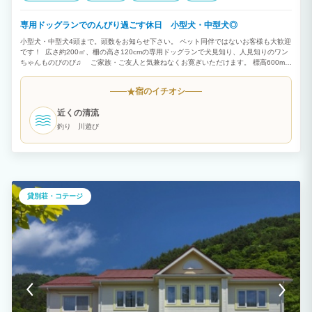
専用ドッグランでのんびり過ごす休日 小型犬・中型犬◎
小型犬・中型犬4頭まで。頭数をお知らせ下さい。 ペット同伴ではないお客様も大歓迎
です！ 広さ約200㎡、柵の高さ120cmの専用ドッグランで犬見知り、人見知りのワン
ちゃんものびのび♫ ご家族・ご友人と気兼ねなくお寛ぎいただけます。 標高600m那
須高原の中央に位置し、観光地、カフェ、ショップ、温泉、登山、ゴルフ場へのアクセ
ス抜群です。周辺にペットフレンドリーな店舗多数！！
宿のイチオシ
★
近くの清流
釣り 川遊び
貸別荘・コテージ