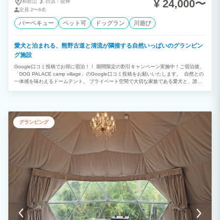
¥ 24,000〜
和歌山
白浜・
龍神
定員
2〜6名
バーベキュー
ペット可
ドッグラン
川遊び
愛犬と泊まれる、熊野古道と清流が隣接する自然いっぱいのグランピン
グ施設
Google口コミ投稿でお得に宿泊！！ 期間限定の割引キャンペーン実施中！ご宿泊後、
「DOG PALACE camp village」のGoogle口コミ投稿をお願いいたします。 自然との
一体感を味わえるドームテント。 プライベート空間で大切な家族である愛犬と、誰に
も邪魔されない時間をお過ごしいただけます。 【オプション】※予約リクエスト時、
オプションよりお申し込みください。 ⚫︎朝食：1,000円 ⚫︎夕食：4,000円 ⚫︎夕食&朝
食：5,000円 ⚫︎わんちゃん利用料 - 小・中型犬(〜20kg)：1,000円 - 大型犬(20kg〜)：
1,500円 ※わんちゃんと一緒にテラスかBBQハウスでお食事が可能です。 ※一緒のお
布団でお休みいただくことも可能です。
グランピング