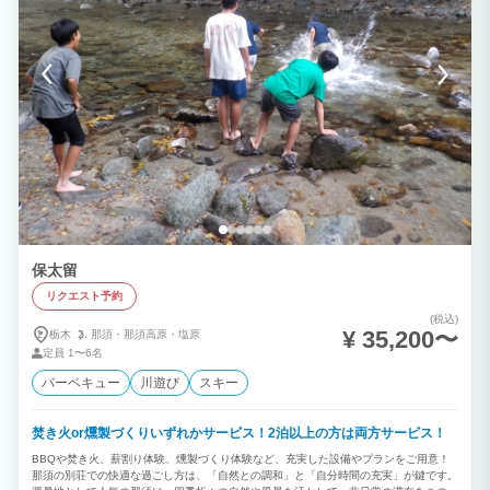
保太留
リクエスト予約
(税込)
¥ 35,200〜
栃木
那須・
那須高原・
塩原
定員
1〜6名
バーベキュー
川遊び
スキー
焚き火or燻製づくりいずれかサービス！2泊以上の方は両方サービス！
BBQや焚き火、薪割り体験、燻製づくり体験など、充実した設備やプランをご用意！
那須の別荘での快適な過ごし方は、「自然との調和」と「自分時間の充実」が鍵です。