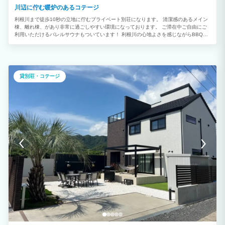
川辺に佇む暖炉のあるコテージ
利根川まで徒歩10秒の立地に佇むプライベート別荘になります。 清潔感のあるメイン
棟、離れ棟、があり非常に過ごしやすい環境になっております。 ご滞在中ご自由にご
利用いただけるバレルサウナもついています！ 利根川の心地よさを感じながらBBQも
楽しめ、非常に良い環境になっております。 1階のリビングからも夕日が見えます。
2023年にオープンした清潔感のある貸別荘で旅をお楽しみください。
貸別荘・コテージ