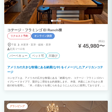
までの利用となりますので寝室までは入れないでください。 ◆連泊割 二泊以上連泊頂
いた場合、合計金額より10%OFF！！ シーズンにより割引額変動いたします。 アーリ
ーチェックイン、レイトチェックアウトは前後のご予約状況によりお受け出来ない事も
ございます。 予約の際に事前にご相談ください。 ※有料オプション テントサウナレ
ンタル 別途追加料金 11,000円 キャンペーン価格のため薪はつきませんので、ご持参
ください。 ご希望される方は予約時にメッセージにて事前にお申し付けください。 現
在は敷地内小屋にて常設しております。 台風や大雪等の天候状況によってはレンタル
不可とさせて頂く場合もございますのでご了承ください。 サウナ用の水着、ポンチョ
コテージ・フラミンゴ El Ranch棟
等貸出はしておりません。ご持参ください。 ◆お支払い方法 銀行振込またはクレジッ
リクエスト予約
オンライン決済
トカード払い （メールにて請求書URL送付） 支払い期日：ご予約確定後 1週間以内の
お支払いをお願い致します。※直前予約の場合はなるべくお早めのお支払いをお願いい
(税込)
たします。 ■■ペット同伴及びオプションの申込方法■■ ペット同伴やオプションをご
¥ 45,980〜
千葉
木更津・
富津・
鋸南・
君津
希望の場合は、リクエスト予約の際に「その他連絡事項等」にその旨を記載いただく
定員
1〜12名
か、メッセージ機能を通じて施設にお伝えください。追加料金が必要な場合は、施設か
ら提示された金額をお支払いいただきます。 ※追加料金が発生しても、マイページに
バーベキュー
ペット可
川遊び
表示される料金は更新されません。施設から提示された金額が正規の料金となりますの
でご注意ください。
アメリカの大きな牧場にある納屋(なや) をイメージしたアメリカンコテ
ージ
コンセプトは、アメリカの広大な牧場にある「納屋/なや」 コテージ・フラミンゴのハ
イグレードタイプで、贅沢なご滞在をお約束致します。 外装、内装にこれでもかと房
総の杉を使用し、「木」の温もりを感じられるようにふんだんに使用しております。
大屋根に現代の建築では見られない太い柱が入っており、富津の自然の中でアメリカの
「BIG」な雰囲気をぜひ感じて下さいませ。
グランピング