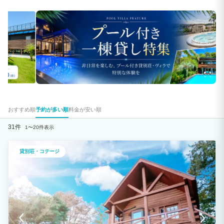
おすすめ順
予約が多い順
料金が安い順
31件
1〜20件表示
貸別荘・コテージ