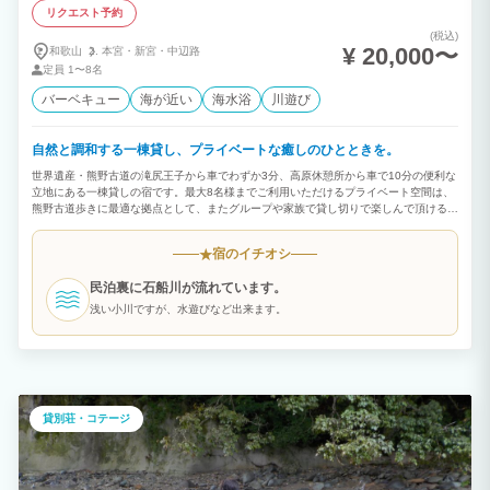
リクエスト予約
(税込)
¥ 20,000〜
和歌山
本宮・
新宮・
中辺路
定員
1〜8名
バーベキュー
海が近い
海水浴
川遊び
自然と調和する一棟貸し、プライベートな癒しのひとときを。
世界遺産・熊野古道の滝尻王子から車でわずか3分、高原休憩所から車で10分の便利な
立地にある一棟貸しの宿です。最大8名様までご利用いただけるプライベート空間は、
熊野古道歩きに最適な拠点として、またグループや家族で貸し切りで楽しんで頂ける宿
として、多くの方にご利用頂いています。滝尻や高原への送迎サービスのほか、近隣へ
の夕食買い出しの送迎もご提供。石船川のせせらぎと豊かな自然に包まれながら、ゆっ
宿のイチオシ
★
たりとした時間をお過ごしください。 グループ旅行やファミリー旅行に最適なプライ
ベート空間で、思い出に残るひとときをどうぞ♪
民泊裏に石船川が流れています。
浅い小川ですが、水遊びなど出来ます。
貸別荘・コテージ