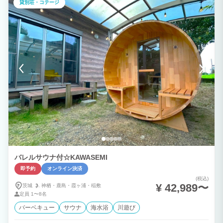
貸別荘・コテージ
に極上のBBQタイムがスタートします。（※閑静な別荘地のため、テラスでのBBQは
20時までとなります） ▼雨でも全力で楽しめる！圧倒的な屋内エンタメ 万が一の雨
でも、館内だけで1日中遊び尽くせるグッズを多数完備しています。 ・本格的な電子ダ
ーツ（ダーツライブ） ・専用スペースでの卓球台 ・50インチの大型テレビでのTVゲ
ーム ・大人数で盛り上がる豊富なボードゲーム 日常の喧騒を忘れ、時間を忘れて仲間
と白熱した時間をお過ごしください。 ▼快適さを追求した最新の家具・家電 新品の寝
具をはじめ、大型冷蔵庫、テレビ、洗濯機、乾燥機、そして高速Wi-Fiを完備。長期滞
在やワーケーション、小さなお子様連れのファミリーでも我が家のように快適に完結し
た生活が送れます。 ▼周辺環境とアクセス 伊豆屈指の透明度を誇る「今井浜海岸」
や、白い砂浜が広がる王道の「白浜大浜海水浴場」まで車でアクセス抜群！昼は綺麗な
海で思いきり泳ぎ、夜は涼しいログハウスに帰ってBBQで乾杯する、最高の夏休み・
休日をお約束します。 【間取り・定員について】 広々とした3LDKの間取りで、成人
8名様程度までのご宿泊を推奨しております。宿泊自体は8名以上でも対応可能な場合
がございますので、ぜひお気軽にご相談ください！
バレルサウナ付☆KAWASEMI
即予約
オンライン決済
(税込)
¥ 42,989〜
茨城
神栖・
鹿島・
霞ヶ浦・
稲敷
定員
1〜8名
バーベキュー
サウナ
海水浴
川遊び