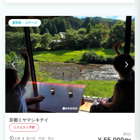
も邪魔されない時間をお過ごしいただけます。 【オプション】※予約リクエスト時、
オプションよりお申し込みください。 ⚫︎朝食：1,000円 ⚫︎夕食：4,000円 ⚫︎夕食&朝
食：5,000円 ⚫︎わんちゃん利用料 - 小・中型犬(〜20kg)：1,000円 - 大型犬(20kg〜)：
1,500円 ※わんちゃんと一緒にテラスかBBQハウスでお食事が可能です。 ※一緒のお
布団でお休みいただくことも可能です。
貸別荘・コテージ
京都ミヤマシキテイ
リクエスト予約
(税込)
¥ 55,000〜
京都
湯の花・
丹波・
美山