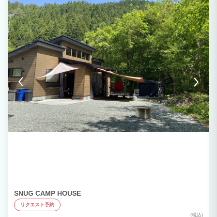
ドアサウナ×南アルプスの清流でクールダウン★ すぐそばを流れる大武川は川幅が広
く浅いので、小さなお子様でも安心して川遊びをお楽しみいただけます。 冬は暖かい
建物の中でのんびりとくつろいでいただくも良し、テントサウナをレンタルし、清流を
水風呂替わりに”ととのう”極上のひとときを過ごしていただくも良し。 遊び疲れたら
広い庭でBBQを楽しみ、満点の星が輝く美しい夜空を眺めて過ごしましょう。 忙しい
毎日のことをすこし忘れて、自然からエネルギーをチャージする休日を過ごしてみませ
んか。
SNUG CAMP HOUSE
リクエスト予約
(税込)