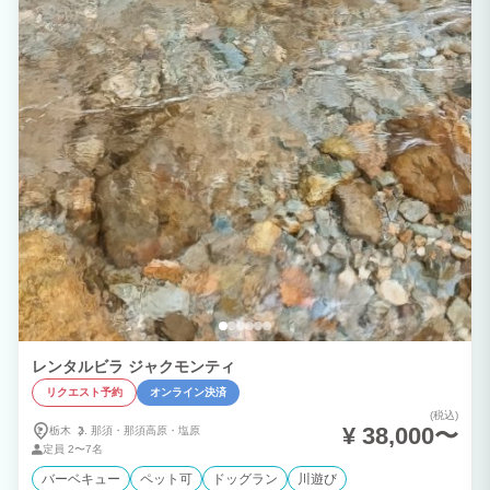
レンタルビラ ジャクモンティ
リクエスト予約
オンライン決済
(税込)
¥ 38,000〜
栃木
那須・
那須高原・
塩原
定員
2〜7名
バーベキュー
ペット可
ドッグラン
川遊び