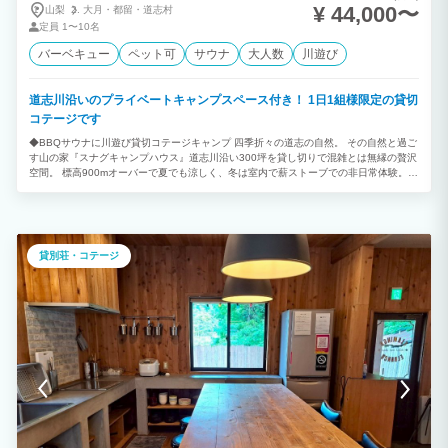
¥ 44,000〜
山梨
大月・
都留・
道志村
定員
1〜10名
バーベキュー
ペット可
サウナ
大人数
川遊び
道志川沿いのプライベートキャンプスペース付き！ 1日1組様限定の貸切
コテージです
◆BBQサウナに川遊び貸切コテージキャンプ 四季折々の道志の自然。 その自然と過ご
す山の家『スナグキャンプハウス』道志川沿い300坪を貸し切りで混雑とは無縁の贅沢
空間。 標高900mオーバーで夏でも涼しく、冬は室内で薪ストーブでの非日常体験。
キャンプ好きはもちろんキャンプ初心者、子供連れの方にもおすすめです。 ◆1日1組
限定のプライベートコテージ 大自然あふれる森に佇む静かなプライベート別荘。 最大
10名まで宿泊可能なデザイナーズコテージ。 目の前の広い敷地内ではテントを張って
本格キャンプも可能！ 大人数での合宿や研修、子連れのファミリーやグループ旅行に
も最適です。 是非SNUG CAMP HOUSEで大自然を体験してください。 ◆雨でも安
貸別荘・コテージ
心！屋根付きBBQ 雨でもBBQ可能な屋根ありのテラスあり。常設タープも設置済みな
ので雨でもご安心ください。 1,000㎡の広々空間を完全プライベートで貸切。 川沿い
の好立地を周りを気にせず遊んでいただけます。 四季折々の道志の自然を満喫できま
す。焚き火、BBQ、薪ストーブ、花火など。遊び方は色々！ 道志の自然をゆっくりと
満喫していただきたいため２泊以上の宿泊を推奨致しております。 ◆土曜日・祝日・
祝前日 132,000円（税込）／一棟最大10名まで ◆トップシーズン ※GW・お盆、夏休
み・SW・年末年始等の特定日です。 154,000円（税込）／一棟最大10名まで ◆平日
(月〜金) 平日のみ料金体系が異なり少人数でも宿泊しやすいように設定しております。
平日基本料金 44,000円 （4名様の宿泊費込み、最大宿泊人数10名様） ◆日曜日 日
曜基本料金66,000円 （6名様の宿泊費込み、最大宿泊人数10名様） 大人1名様追加ご
とに11,000円 ※こども料金 3歳までは無料（3歳以下は人数に含みませんので、タオ
ルなどもご持参ください） 4歳から小学生半額 中学生からは大人料金です。 ◆ペット
に関しましては別途追加料金を頂戴致します。 １頭あたり 3,300円 ※土間キッチン