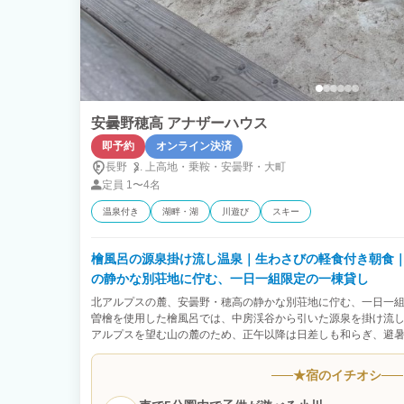
安曇野穂高 アナザーハウス
即予約
オンライン決済
長野
上高地・
乗鞍・
安曇野・
大町
定員
1〜4名
温泉付き
湖畔・湖
川遊び
スキー
檜風呂の源泉掛け流し温泉｜生わさびの軽食付き朝食
の静かな別荘地に佇む、一日一組限定の一棟貸し
北アルプスの麓、安曇野・穂高の静かな別荘地に佇む、一日一組
曽檜を使用した檜風呂では、中房渓谷から引いた源泉を掛け流し
アルプスを望む山の麓のため、正午以降は日差しも和らぎ、避暑
けては、イタリア製ペレットストーブの炎を眺めながら、スペ
共に穏やかな時間をお過ごしください。 家具・備品の品質にも
★
宿のイチオシ
最高級ラインのマットレスや羽毛布団・羽毛枕を採用しています
のシーツやガーゼ素材の館内着、今治タオルの中でも高級ホテ