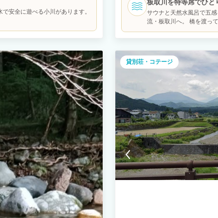
板取川を特等席でひと
オーガニックブランド
「何もしない」 そのすべてがここで
水で安全に遊べる小川があります。
サウナと天然水風呂で五感
スタッフによる丁寧な清掃を行い、清潔
ので早めの予約がおすすめです。 【
流・板取川へ。 橋を渡っ
食をご用意しています。 上高地や白
ません。 2歳以上はご宿泊いただけ
トの皆さまにSUP（スタ
みいただけます。 車で30分間の距離
で人数をご入力下さい。 【⚠️重要
気入れ等を完全無料で貸し
 ⸻ 宿泊先： 建物全体を貸切でご
だけない場合は、退去（返金なし）
を浮かべ、ゆっくりと漕ぎ
ための住まいとして整えました。 ま
ルールに同意いただいたものとみなし
まれた美しき秘境の絶景が
・神奈川方面からの車移動や周辺観光
泊者名簿の記入、および有効な身分
貸別荘・コテージ
せらぎやそよ風を全身で受
を実施しています。 オフセットには、
示が必要です。 未提出の場合、入
す。 ただサウナに入るだ
備プロジェクト由来のJ-クレジットを利用
断りいたします。 2. チェックイ
くす。 1日1組限定のプ
のお子さまは人数に含めずご宿泊いた
ト： 午前10時まで 安全確認のた
上リトリートを心ゆくまで
ファセットやウォールナット無垢材の
10:10を過ぎた場合は、10分超過に
しんだり、ただ何もしない時間を過ご
ち入り禁止 予約人数を超える宿泊
トーブのやわらかな暖かさと炎のゆら
禁止です。 無断立ち入りが発覚した
 洋寝室にはベッド2台、和室には
人数を超えて寝具を使用した場合は1組
の滞在を体験いただけます。 シーツ
等含む） 室内および敷地内は、室
。整いすぎたホテルリネンではなく、
以外での喫煙や吸殻が発見された場合、
 浴室・温泉・トイレ： 木曽檜を使
方と騒音（最重要） 周辺環境への
用し、加水のみ行い、循環や加温はせ
ス（BBQエリア・サウナ等）での、
きです。 ⸻ リネン・アメニティ
降は屋外の利用は禁止ですので、窓
しています。タオル類は、高級ホテル
の場で退去となります。 6. 火気
京都発のオーガニックブランド
類の持ち込み・使用は禁止です。 
ビング： 敷地約450㎡の庭には、地
薪、炭など）を入れる行為は固く禁
、秋は紅葉、冬は雪景色と、四季ごと
求します。 外出時は、サウナ、ペレ
飲みながらゆっくり過ごしたり、お子
禁とスリッパのルール 室内は全面
いて： 夕食の提供は行っていませ
リアやテラスなどの屋外へ出ること