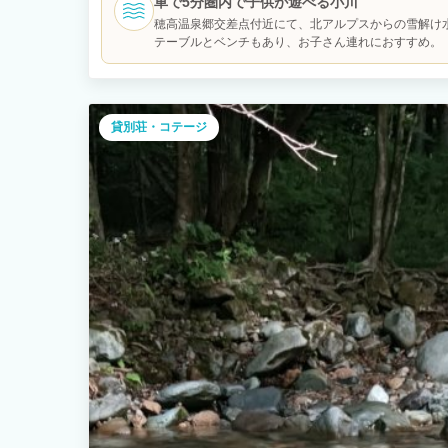
車で5分圏内で子供が遊べる小川
りの心地よさには定評があります。 シャンプー類は、京都発の
穂高温泉郷交差点付近にて、北アルプスからの雪解け
「NEMOHAMO」を使用しています。 ホテル清掃経験のある
テーブルとベンチもあり、お子さん連れにおすすめ。
な環境づくりを心がけています。 朝は、生わさびを味わう軽朝
馬、松本などへのアクセスも良く、安曇野周辺をゆっくりお楽し
にある爺が岳スキー場は、ご家族連れや初級者にお勧めです。
利用いただけます。檜風呂と庭を備え、自然の中で静かに過ごす
た、当施設では、宿泊施設で使用する電力に加え、東京・愛知
貸別荘・コテージ
時の車両移動に伴うCO2排出量について、カーボンオフセット
一般社団法人 more trees を通じて、熊本県小国町の森林整
しています。 ⸻ 定員について： 定員は4名です。 添い寝
だけます。 ⸻ リビング： リビングには、マルニ木工のソ
家具を設えています。 窓の外の庭を眺めながら読書や会話を楽
したりするための空間です。 冬季には、イタリア製ペレットス
ぎをお楽しみいただけます。 ⸻ 寝室・和室（眠りの環境）：
布団2組をご用意しています。和室では、日本らしい畳と布団で
には、京都の生地屋による洗いざらし綿素材を使用しています
自然な肌触りと家のような心地よさを大切にしています。 ⸻
用した檜風呂です。 北アルプス・中房渓谷から引いた源泉を使
ず掛け流しでご利用いただけます。 トイレは温水洗浄機能付
類： 館内着は、京都の生地屋によるガーゼ素材のものをご用意
仕様の大判の今治タオルを採用しています。 シャンプー類は、
「NEMOHAMO」を使用しています。 ⸻ 庭・アウトドアリ
元の植物を中心に植栽を施しています。 春は新緑、夏は深い緑
に異なる表情を楽しめます。 アウトドアリビングでは、お茶を
様が自然の中で遊んだりすることができます。 ⸻ 食事につ