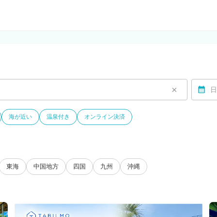
ルモ)
×
日
海が近い
温泉付き
オンライン決済
東海
中国地方
四国
九州
沖縄