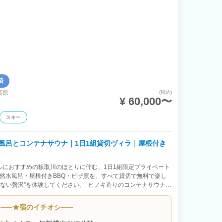
済
高原
(税込)
¥ 60,000〜
スキー
水風呂とコンテナサウナ｜1日1組貸切ヴィラ｜屋根付き
ルにおすすめの板取川のほとりに佇む、1日1組限定プライベート
然水風呂・屋根付きBBQ・ピザ窯を、すべて貸切で無料で楽し
しない贅沢”を体験してください。 ヒノキ造りのコンテナサウナに
ウナ後は、全国的にもかなりレアな敷地内から汲み上げた“飲め
を出たら2秒で入れる最高の導線です。 屋根付きのBBQスペース
★
宿のイチオシ
。 天候を気にせず、仲間や家族とゆったり過ごせます。 朝は
。 夜は満天の星空を眺めるひととき。 「ととのう」「語る」