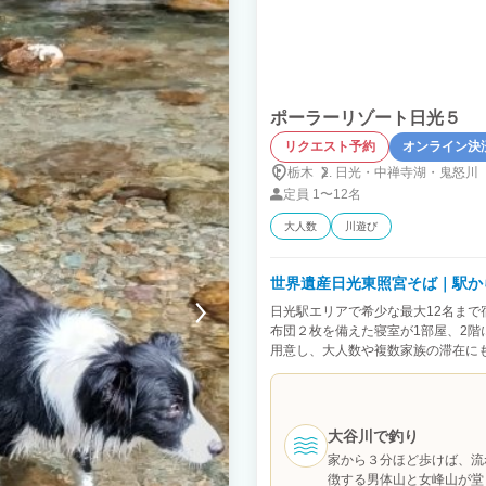
在を想定しています。 朝はセルフ式の
汚損が確認された場合は、特別清掃費と
安曇野らしい朝の時間をお楽しみくだ
室内への強い臭いを発する食品の持
のハーブティーもご自由にどうぞ。
臭いや汚れが残った場合は追加清掃費5
ットの同伴、およびパーティーやイ
50,000円を請求します。 10.
ポーラーリゾート日光５
の洗浄と簡単な片付けをお願いしま
が確認された場合は、追加清掃費15
リクエスト予約
オンライン決
ゴミは指定の分別方法に従い廃棄し
栃木
日光・
中禅寺湖・
鬼怒川
消臭費として50,000円を請求しま
定員
1〜12名
ク、Webカメラ、Wi-Fi、冷蔵
見つけた場合はチェックインから3
大人数
川遊び
はゲストの過失とみなし実費を請求し
建物に寄せて駐車してください（周
設は一切の責任を負いません。 13
世界遺産日光東照宮そば｜駅か
ードからその都度ご精算ください。
日光駅エリアで希少な最大12名まで
が現場を確認した段階で、現地にてク
布団２枚を備えた寝室が1部屋、2階
14. キャンセルポリシーと免責事
用意し、大人数や複数家族の滞在に
はできません。 直前キャンセルの
機など長期滞在に便利な設備も揃え
入をおすすめいたします。 清掃不
利な立地にあり、車がなくても安心
共にメッセージをいただいた場合のみ
う）までは徒歩約20〜25分、日光東
Fi障害などの外部要因について当施設
約50m)からの移動もスムーズなた
項 館内（階段・サウナ周辺等）で
大谷川で釣り
地内無料駐車場４台まで ■ バス停 
トは一切の責任を負いません。 野
家から３分ほど歩けば、流
も旅が完結します。 ■ 周辺観光アクセ
て100,000円を請求します。
徴する男体山と女峰山が堂