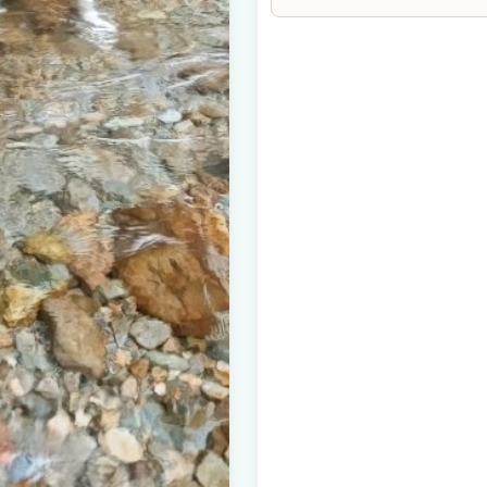
るのもおすすめです。 ・中禅寺湖 →
す。 日光エリアの大谷川
温泉 → 車約25分 観光帰りに温
遊漁券の購入が必要となりま
楽しむ拠点として抜群。 静かな住
1,700円 と案内されて
観光をどちらも存分にお楽しみいただ
い。 また、日光市水郷橋よ
を超えてのアクセスです。タイミン
されています。9月20日
は、鬼怒川漁協のオンライン
までに購入が必要です。 
分お気をつけてお楽しみく