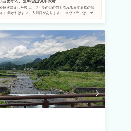
り占めする、無料貸出SUP体験
完結します。 1日1組限定のため、週末や連休はすぐ満室になる
を研ぎ澄ました後は、ヴィラの目の前を流れる日本屈指の清
⚠️お子様のご利用について】 2歳未満のお子様はご宿泊いただけ
て右に曲がればすぐに入川口があります。 当ヴィラでは、ゲス
ますが、子供料金の設定はないため、ご予約時は「大人」の区分
ンドアップパドルボード）、ライフジャケット、水中眼鏡、空
：ご予約前に必ず全文ご確認ください】 以下のルールを遵守いた
出しています。 エメラルドグリーンに澄み渡る川面にボード
や追加費用をご請求いたします。ご予約をもって、これら全ての
出す。 立ち上がって周囲を見渡せば、360度を圧倒的な緑に囲
ます。 1. 宿泊者名簿と身分証の提出 チェックインまでに宿
広がります。ボードの上に座ったり横たわったりして、川のせ
証明書（運転免許証・マイナンバーカード・パスポート等）の提
け止める時間は、まさに自然と一体になる究極のチルタイムで
室パスワードを発行できません。未成年者のみでの宿泊は固くお
けでなく、板取の美しい自然そのものに深く飛び込み、遊び尽
ン・チェックアウト チェックイン： 午後3時から チェックアウ
ライベートヴィラだからこそ叶う、誰にも邪魔されない贅沢な水
め、午前10:05に清掃スタッフが館内に入室します。 無断で午前
お楽しみください。
つき3,000円の追加費用が発生します。 3. 宿泊人数と第三者の立
・立ち入り、および宿泊者以外の第三者の入室は短時間でも一切
場合、違約金として1人あたり30,000円を請求します。 予約
につき5,000円を請求します。 4. 敷地内全面禁煙（電子タバコ
外BBQエリアの指定喫煙場所を除き全面禁煙です。 指定場所
特別清掃費として50,000円を請求します。 5. 夜間の過ごし
配慮のため、夜間の騒音は厳禁です。 20時以降は屋外スペー
大きな音量での音楽、会話、歌唱などはお止め下さい。 21時以
を閉め室内でお過ごしください。 苦情や通報があった場合はそ
厳禁とペレットグリルの制限 花火、薪、炭、キャンドル等の火気
備え付けのペレットグリルに、ペレット以外の燃料（固形燃料、
止します。 故障・汚損時は本体弁償代および修理費用を全額請
ットストーブ、グリルの電源はオフにして下さい。 7. 土足厳
土足厳禁です。 室内用スリッパを履いたまま、バーベキューエ
はお止めください。 土足の痕跡や、スリッパの屋外使用による