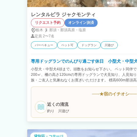
レンタルビラ ジャクモンティ
リクエスト予約
オンライン決済
栃木
那須・
那須高原・
塩原
定員
2〜7名
バーベキュー
ペット可
ドッグラン
川遊び
専用ドッグランでのんびり過ごす休日 小型犬・中
小型犬・中型犬4頭まで。頭数をお知らせ下さい。 ペット同伴
200㎡、柵の高さ120cmの専用ドッグランで犬見知り、人見知
族・ご友人と気兼ねなくお寛ぎいただけます。 標高600m那須
ェ、ショップ、温泉、登山、ゴルフ場へのアクセス抜群です。
数！！
★
宿のイチオシ
近くの清流
釣り 川遊び
貸別荘・コテージ