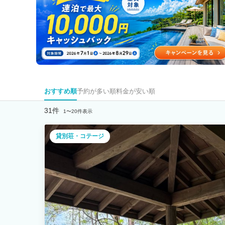
おすすめ順
予約が多い順
料金が安い順
31件
1〜20件表示
貸別荘・コテージ