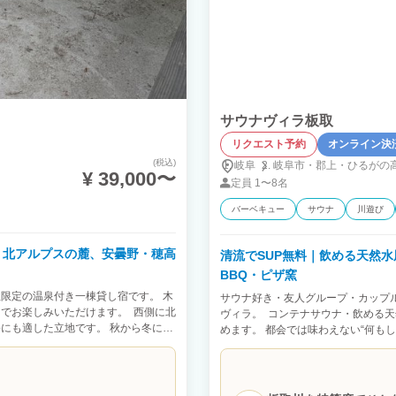
サウナヴィラ板取
リクエスト予約
オンライン決
(税込)
岐阜
岐阜市・
郡上・
ひるがの
¥ 39,000〜
定員
1〜8名
バーベキュー
サウナ
川遊び
｜北アルプスの麓、安曇野・穂高
清流でSUP無料｜飲める天然
BBQ・ピザ窯
限定の温泉付き一棟貸し宿です。 木
サウナ好き・友人グループ・カップ
でお楽しみいただけます。 西側に北
ヴィラ。 コンテナサウナ・飲める天
にも適した立地です。 秋から冬にか
めます。 都会では味わえない“何も
シャリティコーヒーやハーブティーと
は、ハルビア製ヒーターを採用。 サ
拘っています。 寝具には、シモンズ
る天然地下水”の水風呂へ。 サウナ
。 京都の生地屋による洗いざらし綿
では、ペレットグリルやピザ窯も完備
ル仕様の大判タオルなど、肌触りや眠
川のせせらぎを聞きながらコーヒーを