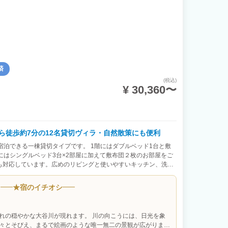
して50,000円を請求します。 8. 飲食および強い臭いの制限
ち込みや、油分の多い調理（焼肉、揚げ物など）は禁止です。
0,000円を請求します。 9. ペット・パーティーの禁止 ペ
ベントの開催は禁止です。 違反時は退去要求および特別清掃費
 清掃、ゴミ処理、原状回復 チェックアウト時までに、使用した食器
す。 通常の範囲を超える過度な汚損、ゴミの放置や室内荒らし
,000円を請求します。 家具や備品は元の位置お戻し下さい。
済
てください。 放置や嘔吐等による著しい汚損は、追加清掃・
(税込)
す。 11. 設備・備品の取り扱いと破損 館内設備（スマートロッ
¥ 30,360〜
庫等）の設定変更や電源切断は禁止です。 入室時に備品等の破損を
時間以内にメッセージで写真と共にご連絡ください。 それ以降
ます。 12. 駐車場（無料3台） 車両は必ず指定スペース内へ
辺道路への駐車厳禁）。 駐車場内での事故・盗難について当施
. 現地決済について ピザやサウナハット等の利用は、現地QRコ
ら徒歩約7分の12名貸切ヴィラ・自然散策にも便利
 ルール違反による追加清掃費や時間外滞在費は、清掃スタッフ
宿泊できる一棟貸切タイプです。 1階にはダブルベッド1台と敷
レジットカードまたはPayPayで即時お支払いいただきます。
にはシングルベッド3台×2部屋に加えて敷布団２枚のお部屋をご
項 ゲスト都合（天候、交通機関の遅延、予定変更等）による返金
も対応しています。広めのリビングと使いやすいキッチン、洗濯
リスクに備えたい方は、事前に「旅行キャンセル保険」へのご加
、快適にお過ごしいただけます。 東武日光駅から徒歩約7分の便
備による返金要望は、チェックインから1時間以内に証拠写真と
してアクセスできます。観光地への動線も良く、神橋（しんきょ
対応します。 自然環境に伴う虫の発生、予期せぬ停電、Wi-
★
宿のイチオシ
照宮へは徒歩30〜35分ほどで到着できます。駅・バス停(家から
は免責（返金不可）とします。 15. 安全管理とその他の注意事
め、観光拠点として大変利用しやすい環境です。 ＜アクセス＞ 敷
の怪我や事故、アレルギー発症、お客様の遺失物について、ホス
徒歩1分 主要観光地へダイレクトアクセス。 レンタカーがなくて
生動物への餌やりは禁止です。 無断での商用撮影は違約金とし
れの穏やかな大谷川が現れます。 川の向こうには、日光を象
ス ・日光東照宮 → 車5分／（2.3km） 朝の静かな時間に訪れ
々とそびえ、まるで絵画のような唯一無二の景観が広がりま