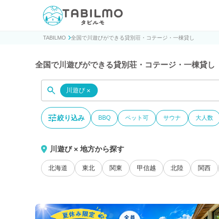
貸別荘コテージ・一棟貸し宿泊予約サイトTABILMO(タビ
TABILMO
全国で川遊びができる貸別荘・コテージ・一棟貸し
全国で川遊びができる貸別荘・コテージ・一棟貸し
川遊び
×
絞り込み
BBQ
ペット可
サウナ
大人数
川遊び × 地方から探す
北海道
東北
関東
甲信越
北陸
関西