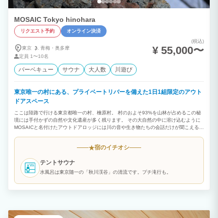
MOSAIC Tokyo hinohara
リクエスト予約
オンライン決済
(税込)
¥ 55,000〜
東京
青梅・
奥多摩
定員
1〜10名
バーベキュー
サウナ
大人数
川遊び
東京唯一の村にある、プライベートリバーを備えた1日1組限定のアウト
ドアスペース
ここは陸路で行ける東京都唯一の村、檜原村。 村のおよそ93%を山林が占めるこの秘
境には手付かずの自然や文化遺産が多く残ります。 その大自然の中に溶け込むように
MOSAICと名付けたアウトドアロッジには川の音や生き物たちの会話だけが聞こえる静
寂と、誰にも邪魔されない本物のプライベートがあります。 1日1組限定予約。 広い
敷地にある2階建てのロッジは、他のお客様を気にすること無くプライベートな時間を
宿のイチオシ
★
十分に満喫することができ、山の中での贅沢で特別な体験ができます。 管理棟にはス
タッフが常駐しております。 食材の持ち込みOK(大型の冷蔵庫あり)。 事前予約でお食
テントサウナ
事の準備も可能です。また、当日でもジビエ肉やドリンク、アルコール、軽食などを用
意しており、手ぶらでの宿泊もできます。
水風呂は東京随一の「秋川渓谷」の清流です。プチ滝行も。