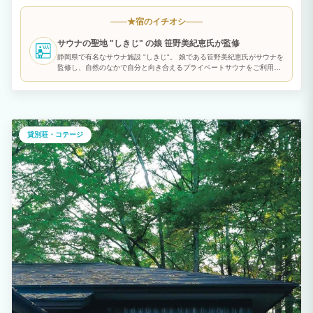
木の温かみを感じさせるインテリアは、心地よい雰囲気を醸し出し、ゆっくりとした時
間を過ごすのにぴったりです。 BBQ＜冬シーズン不可＞ お一人様6,380円 信州豚し
宿のイチオシ
★
ゃぶ お一人様4,400円 朝食 お一人様1,100円
サウナの聖地 "しきじ" の娘 笹野美紀恵氏が監修
静岡県で有名なサウナ施設 "しきじ"。 娘である笹野美紀恵氏がサウナを
監修し、自然のなかで自分と向き合えるプライベートサウナをご利用い
ただけます。
貸別荘・コテージ