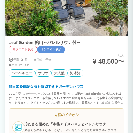
Leaf Garden 館山～バレルサウナ付～
リクエスト予約
オンライン決済
(税込)
¥ 48,500〜
千葉
館山・
南房総・
千倉
定員
1〜18名
バーベキュー
サウナ
大人数
海水浴
非日常を体験☆海を遠望できるガーデンハウス
BBQを楽しむガーデンハウスは非日常空間です。 2階からは館山の海もご覧になれま
す。 またプロジェクターも完備していますので映画を見ながらBBQも出来る空間にな
っております。 ライトアップされた庭もまた格別で、 日暮れとともに幻想的な景色が
現れます。 1日1組だけの非日常別荘を体験してください。 ■バレルサウナ 別途ご料
金がかかります。 ご利用ご希望の場合は、オプションを選択してください。
宿のイチオシ
★
冷たさを極めた「本格アイスバス」とバレルサウナ
夏場でもぬるくなることなく、常にキリッと冷えた最高水準の水風呂