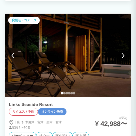
貸別荘・コテージ
Links Seaside Resort
リクエスト予約
オンライン決済
(税込)
¥ 42,988〜
千葉
木更津・
富津・
鋸南・
君津
定員
1〜10名
バーベキュー
サウナ
海が近い
海水浴