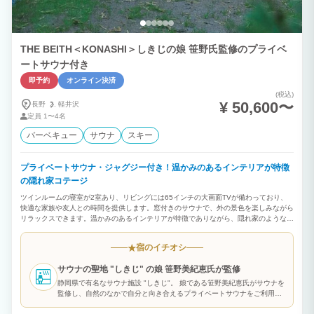
THE BEITH＜KONASHI＞しきじの娘 笹野氏監修のプライベ
ートサウナ付き
即予約
オンライン決済
(税込)
¥ 50,600〜
長野
軽井沢
定員
1〜4名
バーベキュー
サウナ
スキー
プライベートサウナ・ジャグジー付き！温かみのあるインテリアが特徴
の隠れ家コテージ
ツインルームの寝室が2室あり、リビングには65インチの大画面TVが備わっており、
快適な家族や友人との時間を提供します。窓付きのサウナで、外の景色を楽しみながら
リラックスできます。温かみのあるインテリアが特徴でありながら、隠れ家のような雰
囲気を持っており、プライベートで落ち着いた滞在を求める方に最適です。 BBQ＜冬
シーズン不可＞ お一人様6,380円 信州豚しゃぶ お一人様4,400円 朝食 お一人様
宿のイチオシ
★
1,100円
サウナの聖地 "しきじ" の娘 笹野美紀恵氏が監修
静岡県で有名なサウナ施設 "しきじ"。 娘である笹野美紀恵氏がサウナを
監修し、自然のなかで自分と向き合えるプライベートサウナをご利用い
ただけます。