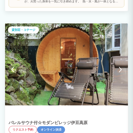
が、火照った身体を一気に引き締めます。 熱・水・風が一体となる、
至福の「ととのい」へ。サウナを愛するすべての方へ贈る贅沢な環境を
ご用意してお待ちしております。
貸別荘・コテージ
バレルサウナ付☆モダンビレッジ伊豆高原
リクエスト予約
オンライン決済