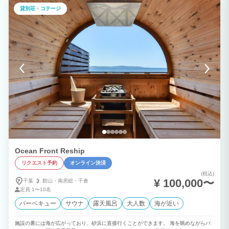
貸別荘・コテージ
Ocean Front Reship
リクエスト予約
オンライン決済
(税込)
¥ 100,000〜
千葉
館山・
南房総・
千倉
定員
1〜10名
バーベキュー
サウナ
露天風呂
大人数
海が近い
施設の裏には海が広がっており、砂浜に直接行くことができます。 海を眺めながらバ