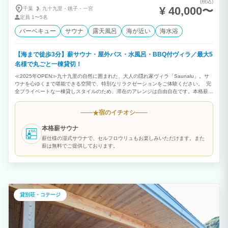
(税込)
¥ 40,000〜
千葉
九十九里・
銚子・
一宮
定員
1〜5名
バーベキュー
サウナ
露天風呂
海が近い
海水浴
【海まで徒歩3分】薪サウナ・屋外バス・水風呂・BBQ付ヴィラ／最大5
名様で丸ごと一棟貸切！
≪2025年OPEN≫九十九里の自然に囲まれた、大人の隠れ家ヴィラ「Saunalu」。サ
ウナを心ゆくまで堪能できる空間で、特別なリラクゼーションをご体験ください。 完
全プライベートな一棟貸しスタイルのため、滞在のアレンジは自由自在です。本格薪サ
ウナで汗を流した後は、九十九里の風を感じる外気浴へ。さらに併設したBBQエリア
でゆったりお食事をお楽しみいただけます。 「サウナ・食・自然・眠り」のすべてが
宿のイチオシ
★
揃う空間で、大切な仲間やご家族と、記憶に残る時間をお過ごしください。 【施設の
特徴・設備】 ■最大5名様まで：1R＋ロフト / シングルベッド５台 ■本格薪サウナ完
本格薪サウナ
備：薪仕様の湿式サウナ。セルフロウリュもお楽しみいただけます。 ■屋外バス・水風
呂完備：水風呂とお湯の両方を楽しめます。サウナ後の温冷交代浴に。 ■設備充実：コ
薪仕様の湿式サウナで、セルフロウリュもお楽しみいただけます。また
ンロ、キッチン用品、洗濯機、冷蔵庫、製氷機、ウォーターサーバーなど完備 ■BBQ
薪は無料でご提供しております。
利用可能：BBQグリル有り ※炭はご持参ください ■非対面セルフチェックイン：暗証
番号を入力して入室いただけます。※番号はメールにてご案内いたします。 ■アクセ
ス：海まで徒歩約3分の好立地。人気の「蓮沼ウォーターガーデン」や、買い出しに便
利なスーパー・道の駅も車で約5〜10分圏内です。
貸別荘・コテージ