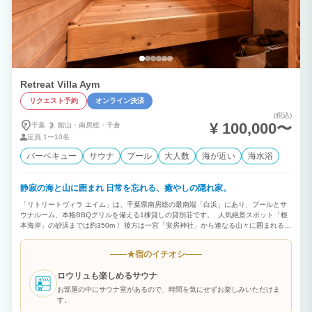
Retreat Villa Aym
リクエスト予約
オンライン決済
(税込)
¥ 100,000〜
千葉
館山・
南房総・
千倉
定員
1〜10名
バーベキュー
サウナ
プール
大人数
海が近い
海水浴
静寂の海と山に囲まれ 日常を忘れる、癒やしの隠れ家。
「リトリートヴィラ エイム」は、千葉県南房総の最南端「白浜」にあり、プールとサ
ウナルーム、本格BBQグリルを備える1棟貸しの貸別荘です。 人気絶景スポット「根
本海岸」の砂浜までは約350m！ 後方は一宮「安房神社」から連なる山々に囲まれる静
謐なロケーション。 非日常の中で心身をリラックスすることを目的とした「癒やしの
隠れ家」です。
宿のイチオシ
★
ロウリュも楽しめるサウナ
お部屋の中にサウナ室があるので、時間を気にせずお楽しみいただけま
す。