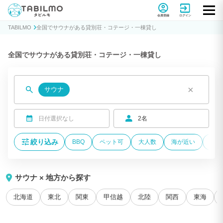
貸別荘コテージ・一棟貸し宿泊予約サイトTABILMO(タビルモ)
会員登録
ログイン
TABILMO
全国でサウナがある貸別荘・コテージ・一棟貸し
全国でサウナがある貸別荘・コテージ・一棟貸し
×
サウナ
日付選択なし
2名
絞り込み
BBQ
ペット可
大人数
海が近い
温泉
サウナ × 地方から探す
北海道
東北
関東
甲信越
北陸
関西
東海