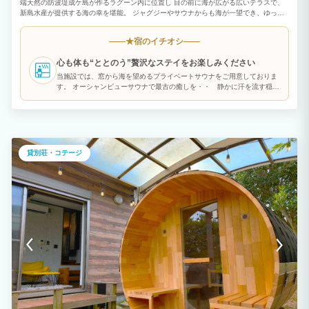
端天然の防波堤成ケ島が作るラグーン内に位置し 目の前に海が広がる広いテラスで、
新島水産が提供する海の幸を堪能。 ジャグジーやサウナからも海が一望でき、ゆった
りリゾート気分を満喫！ ★おすすめポイント★ ・海を望むロケーションで非日常のリ
ゾート体験 ・最大9名宿泊可能な広々空間 ・サウナとBBQ設備のレンタルが無料 ・プ
宿のイチオシ
★
ライベート空間で周りを気にせずリラックス 【お食事について（※有料オプション）
】 ご希望の方は事前に内容と必要な人数分をお知らせください。 支払方法は現地精算
心も体も“ととのう”贅沢なステイをお楽しみください
となります。夕食のご希望提供時間はチェックイン時にお伺いします。 【BBQ設備の
みのレンタルについて】 食材をお持ち込みいただくか、現地で運営する系列店「新島
当施設では、窓から海を望めるプライベートサウナをご用意しておりま
水産」で食材を購入いただければBBQをすることが可能です。 機材は無料で貸し出し
す。 オーシャンビューサウナで最古の癒しを・・ 静かに汗を流す穏や
いたしますので、ご希望の際は事前にお知らせください。
かな時間をお過ごしください。 また、サウナの横にはジャグジーのご用
意もございます。 大阪湾を一望できるので、普段とは違う「サウナタイ
ム」をお楽しみいただけます ※ご利用希望の場合は、事前にお知らせく
ださい
貸別荘・コテージ