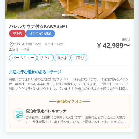
バレルサウナ付☆KAWASEMI
即予約
オンライン決済
(税込)
¥ 42,989〜
茨城
神栖・
鹿島・
霞ヶ浦・
稲敷
定員
1〜8名
バーベキュー
サウナ
海水浴
川遊び
川辺に佇む暖炉のあるコテージ
利根川まで徒歩10秒の立地に佇むプライベート別荘になります。 清潔感のあるメイン
棟、離れ棟、があり非常に過ごしやすい環境になっております。 ご滞在中ご自由にご
利用いただけるバレルサウナもついています！ 利根川の心地よさを感じながらBBQも
楽しめ、非常に良い環境になっております。 1階のリビングからも夕日が見えます。
2023年にオープンした清潔感のある貸別荘で旅をお楽しみください。
宿のイチオシ
★
宿泊者限定バレルサウナ
ご滞在中、ご自由にご利用いただけます！ 空間でととのうことが可能で
す。 身体が温まり、心も穏やかになること間違いなしです♪ ※オプショ
ンメニューになります。