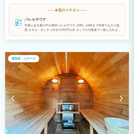
の星空とともに、大切な人と過ごす特別な時間をお約束します。 **週末・連休は、自
然の中でカップル・家族の特別な時間を** 那須の四季の森に囲まれた、他のお客様を
宿のイチオシ
★
気にせず過ごせるプライベート空間。カップルの記念日や誕生日には、森のバレルサウ
ナでふたりで整い、テラスでBBQ、夜は満天の星空を。ご家族には、キッチン完備で
バレルサウナ
小さなお子様連れでも安心。5部屋限定の隠れ家だから、お子様がはしゃいでも気兼ね
いりません。春は新緑、夏は森林浴、秋は紅葉、冬は雪景色——どの季節も那須の自然
中庭にある森の中の屋外バレルサウナ 15時～24時まで何度でも入り放
が主役です。 **平日は、複数家族・企業グループの合宿拠点に** 気の合う家族同士の
題 タオル・ポンチョ付き2,000円/1名 カップルや家族で一緒に入れま
集まりや、企業の役員会議・開発合宿・研修・チームビルディングにも。中庭のコンテ
す。
ナ会議室にはWi-Fi・ホワイトボード・43インチモニターを完備。各部屋には27インチ
マルチディスプレイ、エルゴヒューマンの高級チェア、木製デスク、高速Wi-Fi＆有線
LANが整い、仕事に集中できます。サウナで頭を切り替える「サウナde会議」など、
ここでしかできない合宿体験を。 **充実の設備・体験** ・森の中の屋外バレルサウナ
（15〜24時入り放題／カップル・家族で一緒に） ・BBQグリル・炭・着火剤付き（食
貸別荘・コテージ
材・調味料はお持ち込みください） ・中庭のオープンキッチン（冷蔵庫・調理器具・
食器を無料でご利用可） ・全室ホテルライクな平屋のお部屋／暗証番号での無人チェ
ックイン対応 ・最寄りスーパー「ダイユー」まで車で5分。地元の美味しい食材も豊富
です。 ※焚き火について：全国的な乾燥・森林火災の状況を踏まえ、当面のあいだ焚
き火のご利用は見合わせております。なお、ゴールデンウィーク・お盆期間のみ、期間
限定で再開しております。 **那須の遊びの拠点として** なすっぽは施設内の体験だけ
でなく、那須エリアの観光拠点としても最適です。車で約10〜20分圈内に、家族で楽
しめるスポットから大人がくつろげる施設までが揃っています。 ・宝石探し トレジャ
ーストーンパーク — 車で約5分（雨でも安心） ・那須サファリパーク — 車で約6分 ・
那須ステンドグラス美術館 — 車で約7分（雨でも安心） ・南ヶ丘牧場 — 車で約10分
（入場無料・釣り堀もあり） ・りんどう湖ファミリー牧場 — 車で約10分（雨でも安
心） ・りんどう湖花火大会 開催日程：https://www.rindo.co.jp/news/209 ・那須渓流パ
ーク — 車で約10分 ・那須とりっくあーとぴあ — 車で約10分（雨でも安心） ・那須
ワールドモンキーパーク — 車で約10分 ・那須ハイランドパーク — 車で約15分 ・那
須フィッシュランド — 車で約15分 ・那須の森の空中アスレチック NOZARU — 車で
約17分 ・那須どうぶつ王国 — 車で約25分 大人のグループには、温泉やゴルフ場、チ
ームビルディングに適した施設も充実。那須高原は観光アクセスが非常に便利で、車で