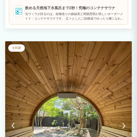
グリルやピザ窯も完備。 天候を気にせず、仲間や家族とゆったり過ごせます。 朝は川
飲める天然地下水風呂まで2秒！究極のコンテナサウナ
のせせらぎを聞きながらコーヒーを。 夜は満天の星空を眺めるひととき。 「ととの
う」「語る」「何もしない」 そのすべてがここで完結します。 1日1組限定のため、
当ヴィラが誇るのは、総檜造りの曲線美と間接照明が美しいオーダーメ
週末や連休はすぐ満室になるので早めの予約がおすすめです。 【⚠️お子様のご利用に
イド・コンテナサウナです。 広々とした二段構成でゆったり横になれる
ついて】 2歳未満のお子様はご宿泊いただけません。 2歳以上はご宿泊いただけます
室内は、頭上に15cmの空間を確保。天井を伝う熱い蒸気をダイレクト
が、子供料金の設定はないため、ご予約時は「大人」の区分で人数をご入力下さい。
に体感できます。 ヒーターには、あえて通常使用される倍近い容積用
【⚠️重要：ご予約前に必ず全文ご確認ください】 以下のルールを遵守いただけない場
のハルビア製「10.01kW」ハイパワーモデルを導入。 薪ストーブに負け
合は、退去（返金なし）や追加費用をご請求いたします。ご予約をもって、これら全て
ないパンチのある熱気と、ロウリュ時の圧倒的な熱波という「攻めのス
のルールに同意いただいたものとみなします。 1. 宿泊者名簿と身分証の提出 チェ
ペック」に仕上げました。 本場フィンランドのように「黙浴」は不要。
ックインまでに宿泊者名簿の記入、および有効な身分証明書（運転免許証・マイナンバ
心地よい熱の中で対話をお楽しみください。 水風呂には、敷地内の井
古民家
ーカード・パスポート等）の提示が必要です。 未提出の場合、入室パスワードを発
戸から汲み上げた板取川の伏流水（飲める超軟水）を使用。公的水質検
行できません。未成年者のみでの宿泊は固くお断りいたします。 2. チェックイン・チ
査をクリアしたpH7.0の透明な水は、通年約14℃に安定し、夏はキレ、
ェックアウト チェックイン： 午後3時から チェックアウト： 午前10時まで 安
冬は優しく身体を包み込みます。 さらに、サウナから水風呂まで2秒、
全確認のため、午前10:05に清掃スタッフが館内に入室します。 無断で午前10:10を
水風呂から外気浴までも2秒。この最短ルートが、あなたを最高峰の
過ぎた場合は、10分超過につき3,000円の追加費用が発生します。 3. 宿泊人数と第三
「ととのい」へと導きます。
者の立ち入り禁止 予約人数を超える宿泊・立ち入り、および宿泊者以外の第三者の
入室は短時間でも一切禁止です。 無断立ち入りが発覚した場合、違約金として1人あ
たり30,000円を請求します。 予約人数を超えて寝具を使用した場合は1組につき
5,000円を請求します。 4. 敷地内全面禁煙（電子タバコ等含む） 室内および敷地内
は、室外BBQエリアの指定喫煙場所を除き全面禁煙です。 指定場所以外での喫煙や
吸殻が発見された場合、特別清掃費として50,000円を請求します。 5. 夜間の過ごし
方と騒音（最重要） 周辺環境への配慮のため、夜間の騒音は厳禁です。 20時以降
は屋外スペース（BBQエリア・サウナ等）での、大きな音量での音楽、会話、歌唱な
どはお止め下さい。 21時以降は屋外の利用は禁止ですので、窓を閉め室内でお過ご
しください。 苦情や通報があった場合はその場で退去となります。 6. 火気厳禁と
ペレットグリルの制限 花火、薪、炭、キャンドル等の火気類の持ち込み・使用は禁
止です。 備え付けのペレットグリルに、ペレット以外の燃料（固形燃料、薪、炭な
ど）を入れる行為は固く禁止します。 故障・汚損時は本体弁償代および修理費用を
全額請求します。 外出時は、サウナ、ペレットストーブ、グリルの電源はオフにし