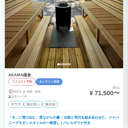
て下さい。 7. 土足厳禁とスリッパのルール 室内は全面土足厳禁です。 室内用ス
リッパを履いたまま、バーベキューエリアやテラスなどの屋外へ出ることはお止めくだ
さい。 土足の痕跡や、スリッパの屋外使用による汚損が確認された場合は、特別清
掃費として50,000円を請求します。 8. 飲食および強い臭いの制限 室内への強い臭
いを発する食品の持ち込みや、油分の多い調理（焼肉、揚げ物など）は禁止です。
臭いや汚れが残った場合は追加清掃費50,000円を請求します。 9. ペット・パーティ
ーの禁止 ペットの同伴、およびパーティーやイベントの開催は禁止です。 違反時
は退去要求および特別清掃費50,000円を請求します。 10. 清掃、ゴミ処理、原状回復
チェックアウト時までに、使用した食器の洗浄と簡単な片付けをお願いします。
通常の範囲を超える過度な汚損、ゴミの放置や室内荒らしが確認された場合は、追加清
掃費15,000円を請求します。 家具や備品は元の位置お戻し下さい。 ゴミは指定の
分別方法に従い廃棄してください。 放置や嘔吐等による著しい汚損は、追加清掃・
消臭費として50,000円を請求します。 11. 設備・備品の取り扱いと破損 館内設備
（スマートロック、Webカメラ、Wi-Fi、冷蔵庫等）の設定変更や電源切断は禁止で
す。 入室時に備品等の破損を見つけた場合はチェックインから3時間以内にメッセー
ジで写真と共にご連絡ください。 それ以降はゲストの過失とみなし実費を請求しま
す。 12. 駐車場（無料3台） 車両は必ず指定スペース内へ建物に寄せて駐車してく
ださい（周辺道路への駐車厳禁）。 駐車場内での事故・盗難について当施設は一切
AKAMA鎌倉
の責任を負いません。 13. 現地決済について ピザやサウナハット等の利用は、現地
QRコードからその都度ご精算ください。 ルール違反による追加清掃費や時間外滞在
リクエスト予約
オンライン決済
費は、清掃スタッフが現場を確認した段階で、現地にてクレジットカードまたは
(税込)
PayPayで即時お支払いいただきます。 14. キャンセルポリシーと免責事項 ゲスト
¥ 71,500〜
神奈川
湘南・
鎌倉
都合（天候、交通機関の遅延、予定変更等）による返金はできません。 直前キャン
定員
1〜7名
セルのリスクに備えたい方は、事前に「旅行キャンセル保険」へのご加入をおすすめい
たします。 清掃不備による返金要望は、チェックインから1時間以内に証拠写真と共
サウナ
海が近い
海水浴
にメッセージをいただいた場合のみ対応します。 自然環境に伴う虫の発生、予期せ
ぬ停電、Wi-Fi障害などの外部要因について当施設は免責（返金不可）とします。 15.
安全管理とその他の注意事項 館内（階段・サウナ周辺等）での怪我や事故、アレル
「今」に溶け込む、昔ながらの趣 ｜伝統と現代を組み合わせた、ジャパ
ギー発症、お客様の遺失物について、ホストは一切の責任を負いません。 野生動物
ニーズモダンスタイルの一棟貸し｜バレルサウナ付き
への餌やりは禁止です。 無断での商用撮影は違約金として100,000円を請求しま