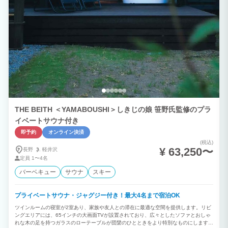
THE BEITH ＜YAMABOUSHI＞しきじの娘 笹野氏監修のプラ
イベートサウナ付き
即予約
オンライン決済
(税込)
¥ 63,250〜
長野
軽井沢
定員
1〜4名
バーベキュー
サウナ
スキー
プライベートサウナ・ジャグジー付き！最大4名まで宿泊OK
ツインルームの寝室が2室あり、家族や友人との滞在に最適な空間を提供します。リビ
ングエリアには、65インチの大画面TVが設置されており、広々としたソファとおしゃ
れな木の足を持つガラスのローテーブルが団欒のひとときをより特別なものにします。