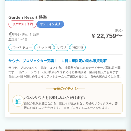
約10〜20分圈内にさまざまな施設が揃っています。さらに、テレビでも紹介される有
名なお蓋麦屋さんやステーキ店など、美味しい食事処も近くに多数あります。 **アク
セス（車でも公共交通機関でも抜群）** ・お車：東北自動車道 那須ICから約7分 ・電
車＋バス：東北新幹線 那須塩原駅からバスで約30分 都心からのアクセスも良く、お車
Garden Resort 熱海
でも公共交通機関でも快適にお越しいただけます。 **お部屋の割り当てについて（ご
リクエスト予約
オンライン決済
予約前に必ずご確認ください）** なすっぽは全体で5部屋の施設です。TABILMOでは2
名様からご予約いただけますが、全5部屋の「全館貸切」は、10名前後・複数家族・企
(税込)
業グループなど、5部屋分をご利用いただける人数が対象となります。 カップルや1家
¥ 22,759〜
静岡・伊豆
熱海
族など少人数でのご利用の場合、空いているお部屋に別のお客様が入る可能性がござい
定員
1〜6名
ます。各部屋は独立した建物のため、就寝・生活の空間は分かれてご利用いただけま
す。 ご利用人数によってご希望の部屋割りや貸切のご相談は、ご予約リクエスト時に
バーベキュー
ペット可
サウナ
海水浴
メッセージでお知らせください。空室状況によっては、貸切や割引でのご提案が可能な
場合もございます。 **まとめ** 週末は自然の中でカップル・家族の特別な時間を、平
日は仲間や会社との合宿を。那須の森のプライベートヴィラ『なすっぽ』で、大切な人
サウナ、プロジェクター完備！ １日１組限定の隠れ家貸別荘
との忘れられないひとときをお過ごしください。
サウナ、プロジェクタ―完備、ロフト有。 非日常が楽しめるデザイナーズ隠れ家空間
です。 当コテージでは、ほぼ手ぶらで来れるほど各種設備・備品を揃えております。
自由に休日を楽しめるようにアットホームな雰囲気を提供し、自分の家のようにお使い
いただけます。 【屋根付きBBQスペースは年中ご利用可!】 雨でも安心♪通年でBBQ
がお楽しみいただけます。 お好きな食材や飲み物だけお持ちください！ 釣りの穴場ス
宿のイチオシ
★
ポットが多い熱海で自分が釣った魚で年中BBQが出来ちゃいます！ 道中にはたくさん
の魚屋さんや干物屋さんが並んでますので、 お好みの新鮮な食材がお買い求めいただ
バレルサウナをお楽しみいただけます♪
けます☆
自然の息吹を感じながら、誰にも邪魔されない究極のリラックスを、贅
沢にお楽しみいただけます。 ※オプションメニューとなります。