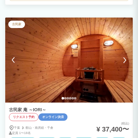
古民家
古民家 庵 ～IORI～
リクエスト予約
オンライン決済
(税込)
¥ 37,400〜
千葉
館山・
南房総・
千倉
定員
1〜18名