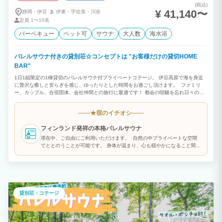
(税込)
¥ 41,140〜
静岡・伊豆
伊東・
宇佐美・
川奈
定員
1〜10名
バーベキュー
ペット可
サウナ
大人数
海水浴
バレルサウナ付きの貸別荘☆コンセプトは "お客様だけの貸切HOME
BAR"
1日1組限定の1棟貸切のバレルサウナ付プライベートコテージ。 伊豆高原で海を身近
に贅沢な癒しと安らぎを感じ、ゆったりとした時間をお過ごし頂けます。 ファミリ
ー、カップル、合宿団体、会社仲間との旅行に最適です！ 都会の喧騒を忘れ日々の疲
れを癒す最高のスポット！ 新設バレルサウナはご宿泊中何度でもご利用頂けます。 敷
地内に設置しており、貸切なので周りの目を気にすることもないので、サウナ好きには
宿のイチオシ
★
もちろん、サウナ初心者にもピッタリです♪ BBQは年中無休、必要な道具はすべて無
料でご利用頂けます！ 伊豆ならではの海産物など好きな食材を持ち込んむだけで
フィンランド発祥の本格バレルサウナ
OK！ 車で20分圏内に海、山、湖が楽しめる好立地。 伊豆高原・伊東エリアは海岸沿
いに広がっているので夏のマリンスポーツはもちろんのこと、海岸沿いでは磯釣りなど
滞在中、ご自由にご利用いただけます。 自然の中プライベートな空間
をお楽しみいただけます。
でととのうことが可能です。 身体が温まり、心も穏やかになること間違
いなしです♪ 無料でご利用いただけます。
貸別荘・コテージ