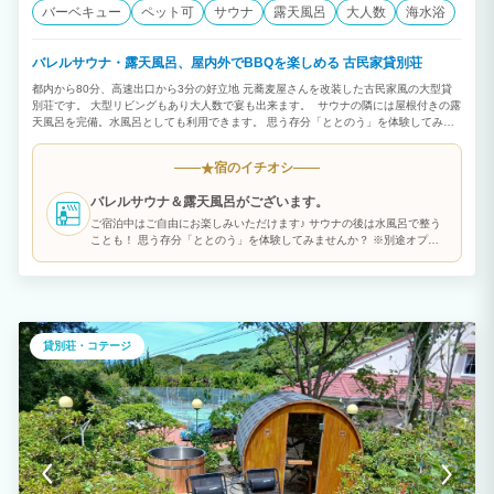
バーベキュー
ペット可
サウナ
露天風呂
大人数
海水浴
バレルサウナ・露天風呂、屋内外でBBQを楽しめる 古民家貸別荘
都内から80分、高速出口から3分の好立地 元蕎麦屋さんを改装した古民家風の大型貸
別荘です。 大型リビングもあり大人数で宴も出来ます。 サウナの隣には屋根付きの露
天風呂を完備。水風呂としても利用できます。 思う存分「ととのう」を体験してみま
せんか？
宿のイチオシ
★
バレルサウナ＆露天風呂がございます。
ご宿泊中はご自由にお楽しみいただけます♪ サウナの後は水風呂で整う
ことも！ 思う存分「ととのう」を体験してみませんか？ ※別途オプシ
ョン料金がかかります
貸別荘・コテージ