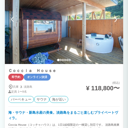
Ｃｏｃｃｉａ Ｈｏｕｓｅ
即予約
オンライン決済
(税込)
¥ 118,800〜
兵庫
淡路島
定員
1〜9名
バーベキュー
サウナ
海が近い
海・サウナ・新島水産の美食。淡路島をまるごと楽しむプライベートヴ
ィラ。
Coccia House（コッチャハウス）は、1日1組様限定の一棟貸し別荘です。 淡路島南東