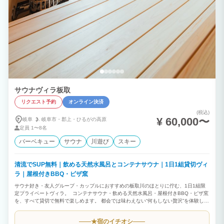
サウナヴィラ板取
リクエスト予約
オンライン決済
(税込)
¥ 60,000〜
岐阜
岐阜市・
郡上・
ひるがの高原
定員
1〜8名
バーベキュー
サウナ
川遊び
スキー
清流でSUP無料｜飲める天然水風呂とコンテナサウナ｜1日1組貸切ヴィ
ラ｜屋根付きBBQ・ピザ窯
サウナ好き・友人グループ・カップルにおすすめの板取川のほとりに佇む、1日1組限
定プライベートヴィラ。 コンテナサウナ・飲める天然水風呂・屋根付きBBQ・ピザ窯
を、すべて貸切で無料で楽しめます。 都会では味わえない“何もしない贅沢”を体験して
ください。 ヒノキ造りのコンテナサウナには、ハルビア製ヒーターを採用。 サウナ後
は、全国的にもかなりレアな敷地内から汲み上げた“飲める天然地下水”の水風呂へ。 サ
宿のイチオシ
★
ウナを出たら2秒で入れる最高の導線です。 屋根付きのBBQスペースでは、ペレット