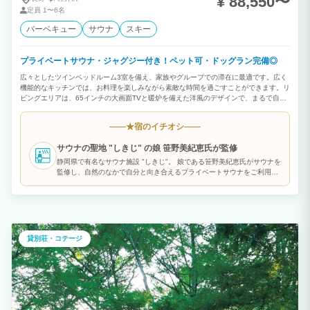
¥ 88,550〜
定員
1〜6名
バーベキュー
サウナ
スキー
プライベートサウナ・ジャグジー付き！ペット可・ドッグラン完備◎
広々としたツインベッドルーム3室を備え、家族やグループでの滞在に最適です。広く
機能的なキッチンでは、お料理を楽しみながら素敵な時間を過ごすことができます。リ
ビングエリアは、65インチの大画面TVと暖炉を備えた洋風のデザインで、まるで自宅
のような快適さと暖かみを提供します。また、愛するペットと共に自由に遊べるドッグ
ランも備えています。 BBQ＜冬シーズン不可＞ お一人様6,380円 信州豚しゃぶ お一
宿のイチオシ
★
人様4,400円 朝食 お一人様1,100円
サウナの聖地 "しきじ" の娘 笹野美紀恵氏が監修
静岡県で有名なサウナ施設 "しきじ"。 娘である笹野美紀恵氏がサウナを
監修し、自然のなかで自分と向き合えるプライベートサウナをご利用い
ただけます。
貸別荘・コテージ