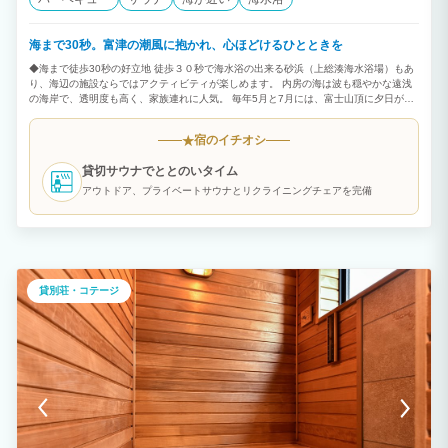
海まで30秒。富津の潮風に抱かれ、心ほどけるひとときを
◆海まで徒歩30秒の好立地 徒歩３０秒で海水浴の出来る砂浜（上総湊海水浴場）もあ
り、海辺の施設ならではアクティビティが楽しめます。 内房の海は波も穏やかな遠浅
の海岸で、透明度も高く、家族連れに人気。 毎年5月と7月には、富士山頂に夕日が落
ちる「ダイヤモンド富士」を見られることも。自然が起こす神秘の絶景、とっておきの
ひとときをお過ごしください。 ◆貸切サウナでととのいタイム アウトドア、プライベ
宿のイチオシ
★
ートサウナとリクライニングチェアを完備！ 海のアクティビティを楽しんだ後、身体
を芯から温めて、潮の香り、海風を感じる外気浴は格別。 「Links Seaside Resort」
貸切サウナでととのいタイム
だからこそできる非日常のととのいを体験してください。 ◆笑顔あふれるBBQ（有
料） アウトドアを最大限お楽しみいただけるバーベキューに必要な設備（グリル、
アウトドア、プライベートサウナとリクライニングチェアを完備
炭、網など）をご用意しております。 みんなでワイワイいただくBBQ！潮の香りと海
風に包まれて飲むビールは、まさに至福のひととき。 ここでしか味わえない特別なデ
ィナーをお楽しみください。
貸別荘・コテージ