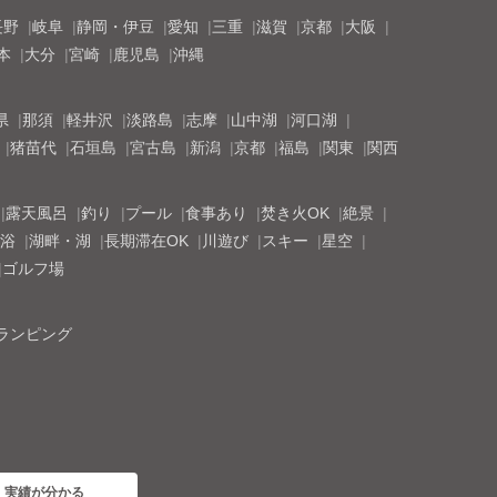
長野
岐阜
静岡・伊豆
愛知
三重
滋賀
京都
大阪
本
大分
宮崎
鹿児島
沖縄
県
那須
軽井沢
淡路島
志摩
山中湖
河口湖
猪苗代
石垣島
宮古島
新潟
京都
福島
関東
関西
露天風呂
釣り
プール
食事あり
焚き火OK
絶景
浴
湖畔・湖
長期滞在OK
川遊び
スキー
星空
ゴルフ場
ランピング
・実績が分かる