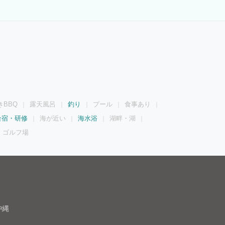
きBBQ
露天風呂
釣り
プール
食事あり
合宿・研修
海が近い
海水浴
湖畔・湖
ゴルフ場
沖縄