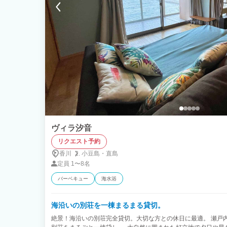
ヴィラ汐音
リクエスト予約
香川
小豆島・
直島
定員
1〜8名
バーベキュー
海水浴
海沿いの別荘を一棟まるまる貸切。
絶景！海沿いの別荘完全貸切。大切な方との休日に最適。 瀬戸