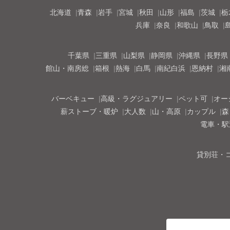
北海道
青森
岩手
宮城
秋田
山形
福島
茨城
栃
兵庫
奈良
和歌山
鳥取
千葉県
三重県
山梨県
静岡県
沖縄県
長野県
館山・南房総
箱根
熱海
白馬
南紀白浜
恩納村
湘
バーベキュー
高級・ラグジュアリー
ペット可
オー
薪ストーブ・暖炉
大人数
山・高原
カップル
森
電車・駅
貸別荘・