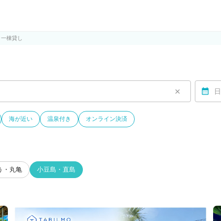
ルモ)
・一棟貸し
×
日
海が近い
温泉付き
オンライン決済
う・丸亀
小豆島・直島