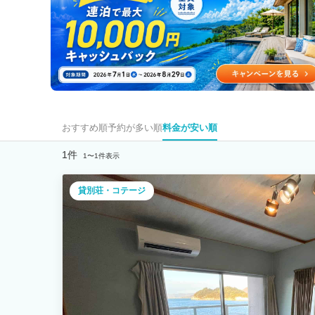
おすすめ順
予約が多い順
料金が安い順
1件
1〜1件表示
貸別荘・コテージ