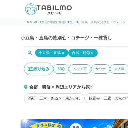
貸別荘コテージ・一棟貸し宿泊予約サイトTABILMO(タビ
TABILMO
全国の施設
四国
香川
小豆島・直島の貸別荘・コテージ
小豆島・直島の貸別荘・コテージ・一棟貸し
小豆島・直島
×
合宿・研修
×
絞り込み
BBQ
ペット可
サウナ
大人数
合宿・研修 × 周辺エリアから探す
高松・三木・さぬき・東かがわ
観音寺・三豊・まんの