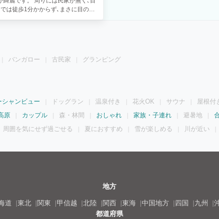
綺麗です。 周りには民家が無く､目
では徒歩1分かからず､まさに目の
真っ暗ですが､星がとても綺麗です｡
ない時間の流れがあります。 施設は
にしなくても良い環境ですので、大き
い遊べますよ。 管理人は基本的に不
ングルベッドとクイーンサイズの寝室、
バンガロー
古民家
グランピング
ルを配置。キッチン、バスルームも
、食事をお楽しみいただけます。 大
】 海が広がる景観が人気 ＢＢＱグ
ーシャンビュー
ドッグラン
温泉付き
花火OK
サウナ
屋根付
好評です。 【バルコニー】 潮風を感
高原
カップル
森・林間
おしゃれ
家族・子連れ
避暑地
周囲を気にせず過ごせる
夏におすすめ
雪が楽しめる
川が近い
地方
海道
東北
関東
甲信越
北陸
関西
東海
中国地方
四国
九州
都道府県