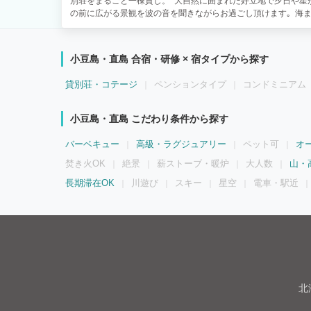
別荘をまるごと一棟貸し。 大自然に囲まれた好立地で夕日や星が
の前に広がる景観を波の音を聞きながらお過ごし頂けます｡ 海ま
前。釣り好きの方にも人気です。 部屋からは海が眺められ、夜は
浜辺で流木を拾って焚火を楽しんだり、都会の生活では感じられ
完全にプライベートな環境で広々としています。 周りの人を気
小豆島・直島 合宿・研修 × 宿タイプから探す
な声でも少々騒いでも全く問題ありません。お子様も元気いっぱ
在です。 90㎡+15㎡のウッドデッキ付。２ベッドルーム シ
貸別荘・コテージ
ペンションタイプ
コンドミニアム
ダブルベッドのリビングルーム、ダイニングはソファーテーブ
広々としています。 【ダイニング】 海の美しさに包まれながら
人8名様用のテーブルとソファ 【テラス】誰にも干渉されないプライベート空間が人気です。 周囲
小豆島・直島 こだわり条件から探す
には民家もなく、静寂に包まれた穏やかな環境です。 【寝室】クイーンサイズのダブルベッドとシ
ングルベッド。 お布団も3組ご用意しております 【ウッドデッキ
バーベキュー
高級・ラグジュアリー
ペット可
オ
リル、パラソル、テーブル、椅子など無料貸出 【リビング】 波の音に包まれて過ごす穏やかなひと
とき。 140×205サイズのデイベッド。海と空と繋がる一体感が
焚き火OK
絶景
薪ストーブ・暖炉
大人数
山・
じながら過ごす爽やかなひととき
長期滞在OK
川遊び
スキー
星空
電車・駅近
北