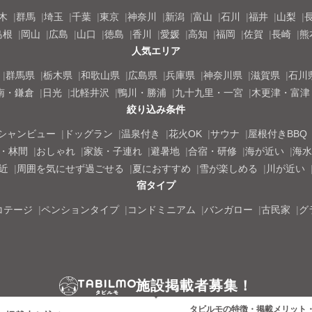
木
群馬
埼玉
千葉
東京
神奈川
新潟
富山
石川
福井
山梨
島根
岡山
広島
山口
徳島
香川
愛媛
高知
福岡
佐賀
長崎
熊
人気エリア
群馬県
栃木県
和歌山県
広島県
兵庫県
神奈川県
滋賀県
石川
南・鎌倉
日光
北軽井沢
鴨川・勝浦
九十九里・一宮
木更津・富津
絞り込み条件
シャンビュー
ドッグラン
温泉付き
花火OK
サウナ
屋根付きBBQ
・林間
おしゃれ
家族・子連れ
避暑地
合宿・研修
海が近い
海水
近
周囲を気にせず過ごせる
夏におすすめ
雪が楽しめる
川が近い
宿タイプ
コテージ
ペンションタイプ
コンドミニアム
バンガロー
古民家
グ
施設掲載者募集！
タビルモの特徴・掲載メリット