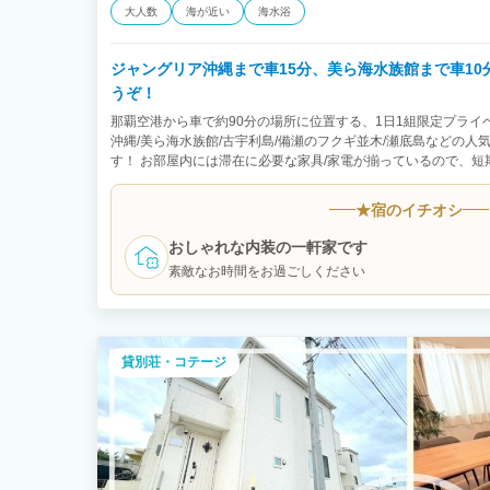
大人数
海が近い
海水浴
ジャングリア沖縄まで車15分、美ら海水族館まで車1
うぞ！
那覇空港から車で約90分の場所に位置する、1日1組限定プライ
沖縄/美ら海水族館/古宇利島/備瀬のフクギ並木/瀬底島などの
す！ お部屋内には滞在に必要な家具/家電が揃っているので、
ごしいただけます。 2階建1棟（100㎡） 1F ：LDK16帖/和室4.5
6.5帖/洋室6帖/サービスルーム3.3帖/トイレ 収容人数：最大12
★
宿のイチオシ
②ダブルベッド×2台/③ダブルベッド×1台/④布団×2組 届出：
おしゃれな内装の一軒家です
素敵なお時間をお過ごしください
貸別荘・コテージ