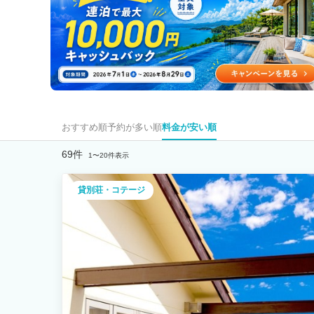
おすすめ順
予約が多い順
料金が安い順
69件
1〜20件表示
貸別荘・コテージ