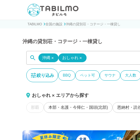
貸別荘コテージ・一棟貸し宿泊予約サイトTABILMO(タビ
TABILMO
全国の施設
沖縄の貸別荘・コテージ・一棟貸し
沖縄の貸別荘・コテージ・一棟貸し
沖縄
×
おしゃれ
×
絞り込み
BBQ
ペット可
サウナ
大人数
おしゃれ × エリアから探す
那覇
本部・名護・今帰仁・国頭(北部)
恩納村・読