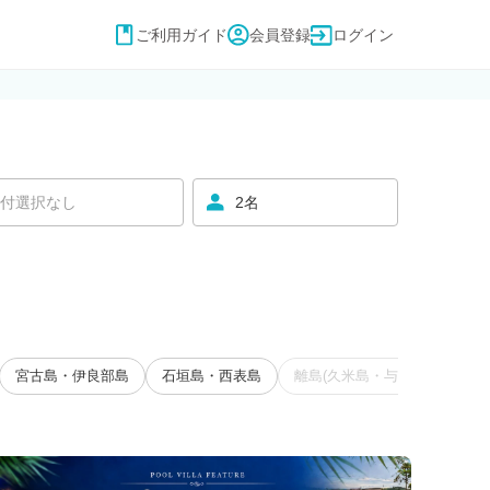
ご利用ガイド
会員登録
ログイン
付選択なし
2名
宮古島・伊良部島
石垣島・西表島
離島(久米島・与那国島・慶良