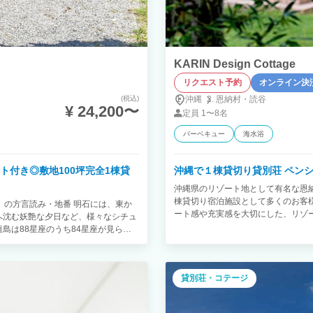
KARIN Design Cottage
リクエスト予約
オンライン決
(税込)
沖縄
恩納村・
読谷
¥ 24,200〜
定員
1〜8名
バーベキュー
海水浴
ト付き◎敷地100坪完全1棟貸
沖縄で１棟貸切り貸別荘 ペン
沖縄県のリゾート地として有名な恩納村にKA
棟貸切り宿泊施設として多くのお客
明石」の方言読み・地番 明石には、東か
ート感や充実感を大切にした、リゾ
へ沈む妖艶な夕日など、様々なシチュ
満足頂けます。 最大8名様までご宿
島は88星座のうち84星座が見られ
お荷物は鞄一つでも安心して過ごせ
星が広がる天然プラネタリウム！ 石垣
全て揃っています。 是非たくさんの
みました。 都会の喧騒から離れ、明
貸別荘・コテージ
不便と自然が苦手な方はご遠慮下さい