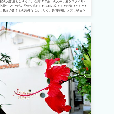
ご利用可能のお部屋となります。 ◎築50年余りの元牛小屋をスタイリッ
牛小屋だったと噂の風情を感じられる低い窓やドアの造りが何とも
望む集落の皆さまの気持ちに応えたく、長期滞在、お試し移住を重
設備品を取り揃え、勝手使いの良い内装＆価格設定にしておりま
護指地区に指定されております。 昼は海ガメ、夜は天然プラネタ