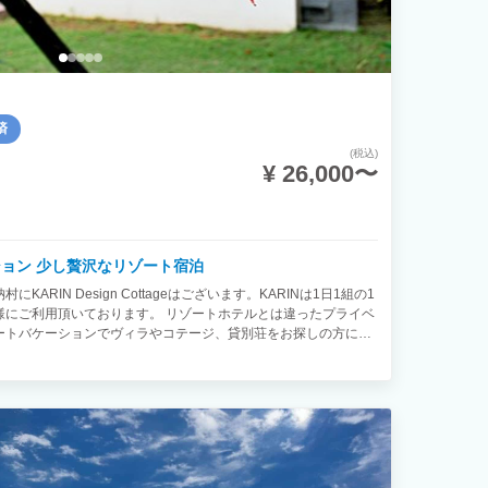
済
(税込)
¥ 26,000〜
ション 少し贅沢なリゾート宿泊
RIN Design Cottageはございます。KARINは1日1組の1
様にご利用頂いております。 リゾートホテルとは違ったプライベ
ートバケーションでヴィラやコテージ、貸別荘をお探しの方にご
泊が可能な広々とした施設でキッチンも完備しており、お客様の
るよう施設の備品も充実させております。