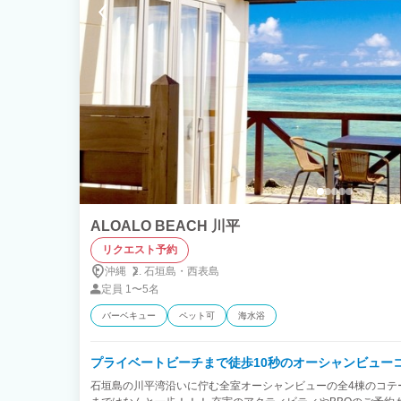
ALOALO BEACH 川平
リクエスト予約
沖縄
石垣島・
西表島
定員
1〜5名
バーベキュー
ペット可
海水浴
プライベートビーチまで徒歩10秒のオーシャンビュー
石垣島の川平湾沿いに佇む全室オーシャンビューの全4棟のコテ