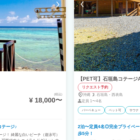
【PET可】石垣島コテージAke
リクエスト予約
(税込)
沖縄
石垣島・
西表島
¥ 18,000〜
定員
1〜4名
バーベキュー
ペット可
サウナ
コテージ♪
2泊〜定員4名◎完全プライベート
歩5分！
ージ！ 綺麗な白いビーチ（遊泳可）