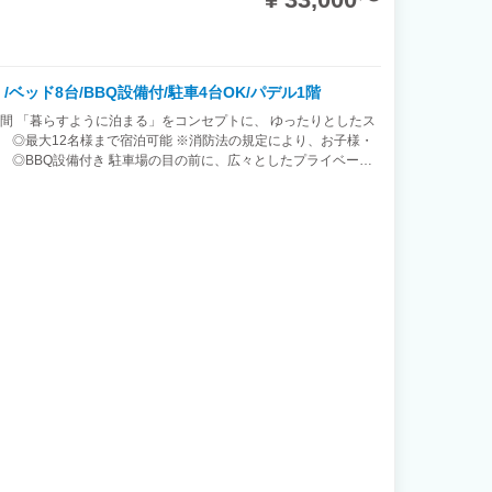
）/ベッド8台/BBQ設備付/駐車4台OK/パデル1階
間 「暮らすように泊まる」をコンセプトに、 ゆったりとしたス
 ◎最大12名様まで宿泊可能 ※消防法の規定により、お子様・
 ◎BBQ設備付き 駐車場の目の前に、広々としたプライベート
ープでの滞在に最適です。 ※ご予約は 1泊から 承っておりま