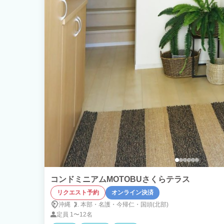
コンドミニアムMOTOBUさくらテラス
リクエスト予約
オンライン決済
沖縄
本部・
名護・
今帰仁・
国頭(北部)
定員
1〜12名