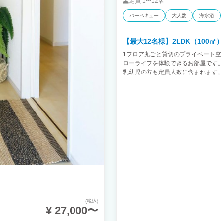
定員
1〜12名
バーベキュー
大人数
海水浴
【最大12名様】2LDK（100㎡
1フロア丸ごと貸切のプライベート空
ローライフを体験できるお部屋です。
乳幼児の方も定員人数に含まれます。
BBQエリアをご用意。 ご家族やグル
す。
(税込)
¥ 27,000〜