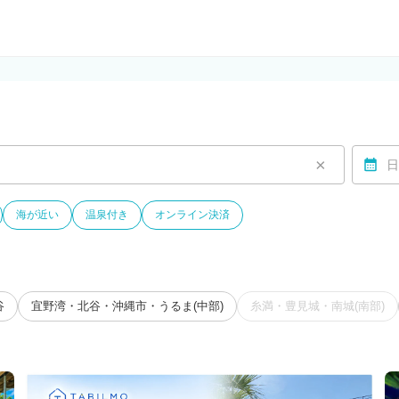
ルモ)
×
日
海が近い
温泉付き
オンライン決済
谷
宜野湾・北谷・沖縄市・うるま(中部)
糸満・豊見城・南城(南部)