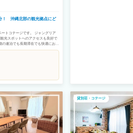
0分！ 沖縄北部の観光拠点にど
ベートコテージです。 ジャングリア
人気観光スポットへのアクセスも良好で
短期の連泊でも長期滞在でも快適にお過
畳/バストイレ 2F ：洋室7.5帖/洋室
名 ベッドルーム：①ダブルベッド×2台/
北保第Ｒ３－６号
貸別荘・コテージ