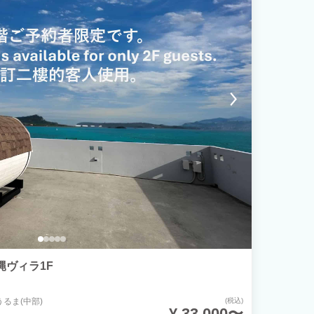
ヴィラ1F
うるま(中部)
(税込)
¥ 33,000〜