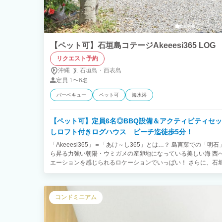
【ペット可】石垣島コテージAkeeesi365 LOG
リクエスト予約
沖縄
石垣島・
西表島
定員
1〜6名
バーベキュー
ペット可
海水浴
【ペット可】定員6名◎BBQ設備＆アクティビティセッ
しロフト付きログハウス ビーチ迄徒歩5分！
「Akeeesi365」＝「あけ～し365」とは…？ 島言葉での「
ら昇る力強い朝陽・ウミガメの産卵地になっている美しい海 西
エーションを感じられるロケーションでいっぱい！ さらに、石垣
る島と言われてます。 電灯のない集落で見上げる夜空は満天の
島北部『明石』には便利な物は揃ってません…が、美しい自然は
方にこの美しい明石の自然を体感していただきたい思いを詰め込
コンドミニアム
石の自然に囲まれたの癒しの空間にてお待ちしております。 ★
m(__)m