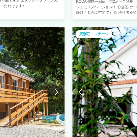
も可能です☆ エメラルドグリーンの
KOCA 特徴〜silent ◎2泊～
いただけます♪
シュにリノベーション！ ◎当初は
静けさを呼ぶ空間です ◎ 移住者を
視し、このまま暮らしたくなる様な
す。 ◎近隣のビーチは海ガメ産卵保
リウムの美しいビーチです。
貸別荘・コテージ