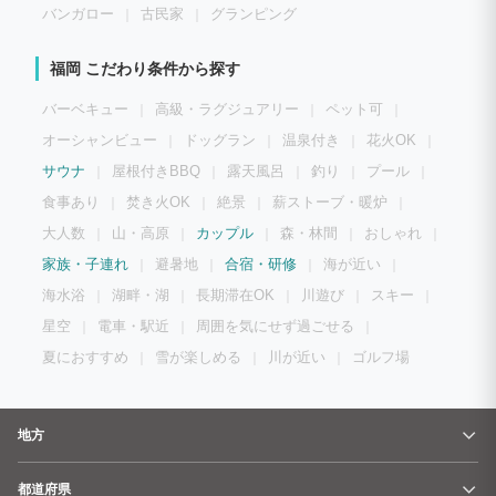
バンガロー
古民家
グランピング
福岡 こだわり条件から探す
バーベキュー
高級・ラグジュアリー
ペット可
オーシャンビュー
ドッグラン
温泉付き
花火OK
サウナ
屋根付きBBQ
露天風呂
釣り
プール
食事あり
焚き火OK
絶景
薪ストーブ・暖炉
大人数
山・高原
カップル
森・林間
おしゃれ
家族・子連れ
避暑地
合宿・研修
海が近い
海水浴
湖畔・湖
長期滞在OK
川遊び
スキー
星空
電車・駅近
周囲を気にせず過ごせる
夏におすすめ
雪が楽しめる
川が近い
ゴルフ場
地方
都道府県