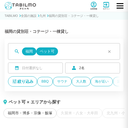
貸別荘コテージ・一棟貸し宿泊予約サイトTABILMO(タビルモ)
会員登録
ログイン
TABILMO
全国の施設
九州
福岡の貸別荘・コテージ・一棟貸し
福岡の貸別荘・コテージ・一棟貸し
×
福岡
ペット可
日付選択なし
2名
絞り込み
BBQ
サウナ
大人数
海が近い
温泉付
ペット可 × エリアから探す
福岡市・博多・宗像・飯塚
久留米・八女・大牟田
北九州・小