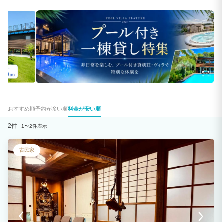
おすすめ順
予約が多い順
料金が安い順
2件
1〜2件表示
古民家