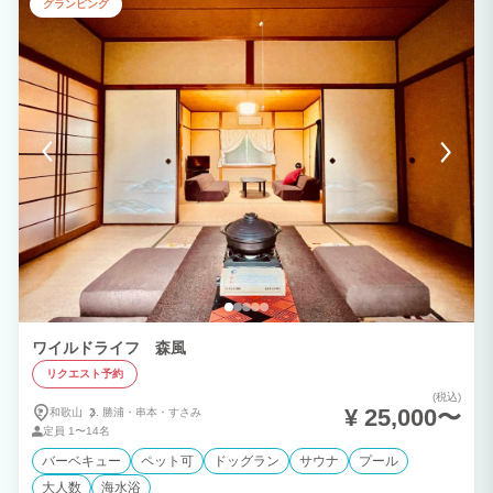
グランピング
ワイルドライフ 森風
リクエスト予約
(税込)
¥ 25,000〜
和歌山
勝浦・
串本・
すさみ
定員
1〜14名
バーベキュー
ペット可
ドッグラン
サウナ
プール
大人数
海水浴