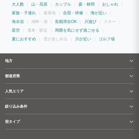
大人数
山・高原
カップル
森・林間
おしゃれ
家族・子連れ
避暑地
合宿・研修
海が近い
海水浴
湖畔・湖
長期滞在OK
川遊び
スキー
星空
電車・駅近
周囲を気にせず過ごせる
夏におすすめ
雪が楽しめる
川が近い
ゴルフ場
地方
都道府県
人気エリア
絞り込み条件
宿タイプ