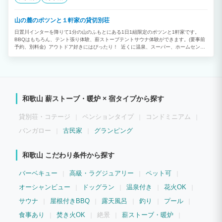
山の麓のポツンと１軒家の貸切別荘
日置川インターを降りて1分の山のふもとにある1日1組限定のポツンと1軒家です。
BBQはもちろん、テント張り体験、薪ストーブテントサウナ体験ができます。(要事前
予約、別料金) アウトドア好きにはぴったり！ 近くに温泉、スーパー、ホームセンタ
ーがあり大変便利です。 山、川、海の遊びが満喫できます。 テント泊を含めると14
名（テント4名）までの宿泊が可能です。 グループ、家族で貸切グランピングライフを
お楽しみください。
和歌山 薪ストーブ・暖炉 × 宿タイプから探す
貸別荘・コテージ
ペンションタイプ
コンドミニアム
バンガロー
古民家
グランピング
和歌山 こだわり条件から探す
バーベキュー
高級・ラグジュアリー
ペット可
オーシャンビュー
ドッグラン
温泉付き
花火OK
サウナ
屋根付きBBQ
露天風呂
釣り
プール
食事あり
焚き火OK
絶景
薪ストーブ・暖炉