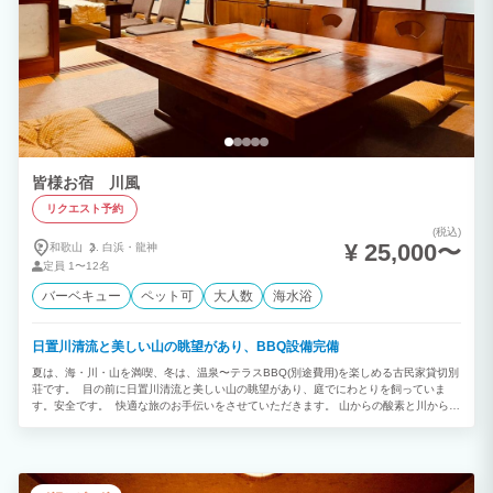
皆様お宿 川風
リクエスト予約
(税込)
¥ 25,000〜
和歌山
白浜・
龍神
定員
1〜12名
バーベキュー
ペット可
大人数
海水浴
日置川清流と美しい山の眺望があり、BBQ設備完備
夏は、海・川・山を満喫、冬は、温泉〜テラスBBQ(別途費用)を楽しめる古民家貸切別
荘です。 目の前に日置川清流と美しい山の眺望があり、庭でにわとりを飼っていま
す。安全です。 快適な旅のお手伝いをさせていただきます。 山からの酸素と川からの
マイナスイオンにつつまれる特別な空間です。 築年数８０年以上の古民家をそのまま
住みやすく工夫した１軒家です。 多少の虫やホコリは、あります。 衛生面に神経質な
方には不向きです。 BBQスペース（炭・コンロなどレンタル付５名様まで7000円、追
加１名＋1000円) 田舎暮らしを体験するのに最適です。 リバーカヤック、漁船クルー
ズ、釣りのアクティビティも開催しています。ご相談ください。