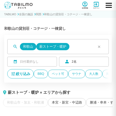
貸別荘コテージ・一棟貸し宿泊予約サイトTABILMO(タビルモ)
会員登録
ログイン
TABILMO
全国の施設
関西
和歌山の貸別荘・コテージ・一棟貸し
和歌山の貸別荘・コテージ・一棟貸し
×
和歌山
薪ストーブ・暖炉
日付選択なし
2名
絞り込み
BBQ
ペット可
サウナ
大人数
海が近
薪ストーブ・暖炉 × エリアから探す
和歌山市・加太・和歌浦
本宮・新宮・中辺路
勝浦・串本・す