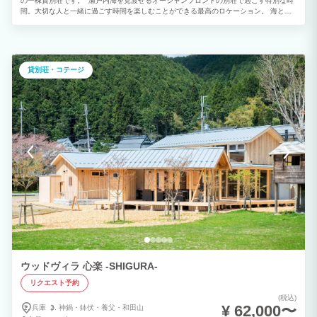
の一棟貸別荘です。 瀬戸内海を見渡せるオーシャンフロントの別荘で過ごす特別な時
間。大切な人と一緒に過ごす時間を楽しむことができる最高のロケーション。 海と空
と夕陽と星を眺めて心の底から寛ぐことの出来る場所。 地元の食材を持ち込んで料理
したり、好きな音楽を聞きながらシャンパンを楽しんだり、西海岸に沈みゆく夕陽を眺
めたり。 あなたの大切な人と上質で贅沢な時を過ごしてください。
貸別荘・コテージ
ウッドヴィラ 心楽 -SHIGURA-
リクエスト予約
(税込)
¥ 62,000〜
兵庫
神鍋・
鉢伏・
養父・
和田山