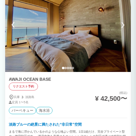
ー、電気ケトル、食器一式（皿、茶碗、コップ、グラス、ワイングラス、ワインオープ
ナー、栓抜き缶切り、箸スプーンフォーク等）、調理器具（鍋、フライパン、やかん、
ザル、ボウル、包丁、まな板、おたま、フライ返し、しゃもじ、菜箸、トング等）、キ
ッチン用具（ダスター等）、調味料（塩、砂糖、醤油、塩コショウ、油）、ゴミ袋 ■
リビング■ 60インチTV（NETFLIX,YOUTUBE視聴可） ■寝室■ 洋室A：シングルベッ
ド 4台 洋室B：セミダブルベッド 2台 和室：シングル布団4組 ■浴室・洗面■ 洗濯機、
洗剤、バスタオル、フェイスタオル、ドライヤー、アメニティ（シャンプー、リンス、
ボディーソープ、メイク落とし、化粧水、乳液、綿棒、使い捨て歯ブラシ） ■BBQ器
材セット■ 6名まで3,300円（税込）※コンロ1台、炭6kg 7名以上5,500円（税込）※
コンロ2台、炭9kg コンロ（Coleman、30×45cm）、網、炭、着火剤、ライター、軍
手、トング、ランタン、電気コード、ランタンスタンド、テーブル、チェア、ガスバー
ナー、うちわ、消火用バケツ等 ※レンタルご希望の場合は事前に要メールor電話 （お
支払いは、ご宿泊当日現金にてお願いします。）
AWAJI OCEAN BASE
リクエスト予約
(税込)
¥ 42,500〜
兵庫
淡路島
定員
1〜5名
バーベキュー
海水浴
淡路ブルーの絶景に満たされた“非日常”空間
まるで海に浮かんでいるかのような心地よい空間。1日1組だけ、完全プライベート型