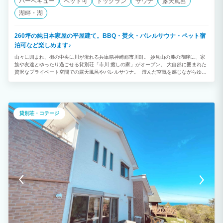
バーベキュー
ペット可
ドッグラン
サウナ
露天風呂
湖畔・湖
260坪の純日本家屋の平屋建て。BBQ・焚火・バレルサウナ・ペット宿
泊可など楽しめます♪
山々に囲まれ、街の中央に川が流れる兵庫県神崎郡市川町。 妙見山の麓の湖畔に、家
族や友達とゆったり過ごせる貸別荘「市川 癒しの家」がオープン。 大自然に囲まれた
贅沢なプライベート空間での露天風呂やバレルサウナ。 澄んだ空気を感じながらゆっ
たり過ごしたり、ご家族やお友達と楽しくBBQをしたりと楽しみ方は十人十色。 都会
の喧騒から離れた豊かな山の緑の中で、特別な時間をご満喫ください。
貸別荘・コテージ