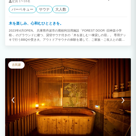
定員
1〜16名
バーベキュー
サウナ
大人数
木を楽しみ、心和むひとときを。
2023年4月OPEN。 兵庫県丹波市の廃校利活用施設「FOREST DOOR -旧神楽小学
校-」のグラウンドに建つ、貸切サウナ付きの「木を楽しむ一棟貸しの宿」。 専用デッ
キで行うBBQや焚き火、アウトドアサウナの体験を通して、ご家族・ご友人との親睦
を深めていただくとともに、のどかな里山の風景の元で忙しい日常を離れ、「心が和
み、楽になる」ひとときを提供いたします。
古民家