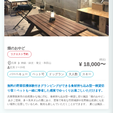
畑のおやど
リクエスト予約
(税込)
¥ 18,000〜
兵庫
神鍋・
鉢伏・
養父・
和田山
定員
1〜19名
バーベキュー
ペット可
ドッグラン
大人数
スキー
無料の野菜収穫体験付きグランピングができる食材持ち込み型一棟貸切
り宿！ペットも一緒に帰省した感覚でゆっくりお過ごしいただけます。
兵庫県朝来市の自然豊かな地に佇む、食材持ち込み型一棟貸し切り施設「畑のおやど」
あさご芸術、多々良木ダムの麓にあり、雲海で有名な竹田城跡や生野銀山史跡にも近
い場所に位置しているため、観光も楽しんでいただくことができます。 夏には施設前
の川で水遊びを楽しんだり、6月にはホタル観賞したりしていただける自然豊かなとこ
ろになります。 自転車に乗っての芸術散策や野菜の収穫体験など、ここでしかできな