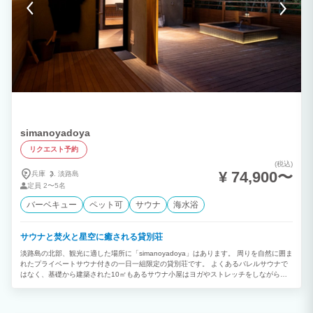
simanoyadoya
リクエスト予約
(税込)
¥ 74,900〜
兵庫
淡路島
定員
2〜5名
バーベキュー
ペット可
サウナ
海水浴
サウナと焚火と星空に癒される貸別荘
淡路島の北部、観光に適した場所に「simanoyadoya」はあります。 周りを自然に囲ま
れたプライベートサウナ付きの一日一組限定の貸別荘です。 よくあるバレルサウナで
はなく、基礎から建築された10㎡もあるサウナ小屋はヨガやストレッチをしながら入
れるほど広いのでご家族でもお楽しみいただけます。 サウナやウッドデッキからは淡
路島の雄大な自然を眺めることが出来、大きな窓ガラスから見える景色はまるで絵画の
ように美しく、心を落ち着かせてくれます。 敷地内にはこれもまた貸別荘としては珍