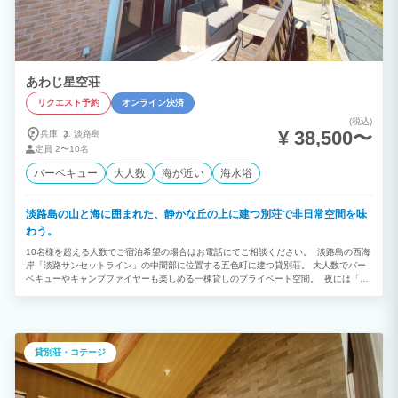
あわじ星空荘
リクエスト予約
オンライン決済
(税込)
¥ 38,500〜
兵庫
淡路島
定員
2〜10名
バーベキュー
大人数
海が近い
海水浴
淡路島の山と海に囲まれた、静かな丘の上に建つ別荘で非日常空間を味
わう。
10名様を超える人数でご宿泊希望の場合はお電話にてご相談ください。 淡路島の西海
岸「淡路サンセットライン」の中間部に位置する五色町に建つ貸別荘。 大人数でバー
ベキューやキャンプファイヤーも楽しめる一棟貸しのプライベート空間。 夜には「あ
わじ星空荘」の名のとおり、たくさんの輝く星たちを眺めながらゆっくりと流れる時
間。 都会の喧騒から離れ、静かで自然豊かな淡路島を体感してください。 ご家族、ご
友人との大切な時間をお過ごしいただくのにぴったりな広々とした一軒家。 ウッドデ
ッキやお庭でBBQ、テントを張ってのアウトドアも楽しめます。 室内の家具は、シン
プルで落ち着いたデザインを厳選しています。ピアノ、望遠鏡などのご用意もあり、非
貸別荘・コテージ
日常を満喫できるロングステイにもおすすめです。 ■間取り■ LDK（21.7畳）、洋室
（14.5畳、9.7畳）、和室（9.7畳）、浴室、トイレ2箇所、洗面所、屋根付きBBQスペ
ース、ウッドデッキ ■キッチン■ IHコンロ、冷蔵庫、電子レンジ、炊飯器、トースタ