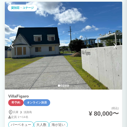
しいチラー完備の水風呂や焚火スペースもございます。満天の星空の下でワイン片手に
焚火を眺める・・なんて贅沢な時間を 誰にも邪魔される事なく過ごしませんか？ バー
貸別荘・コテージ
ベキューグリルや調理家電・生活家電も一式ご用意しておりますので（調味料は衛生面
の観点から置いておりません）快適にお過ごしいただけます。 わんちゃんも歓迎で
す。 リビングでは大画面プロジェクターで動画やカラオケを高画質・高音質でお楽し
み頂けます。 更には周りに住宅がほとんどないので貸別荘には珍しいカラオケもお楽
しみ頂けます。 和室は畳の香りが心を優しく落ち着かせてくれ、どこか懐かしい雰囲
気が安心感を与えてくれます。 洋室はホテルライクなテイストで、大きなベッドはク
イーンサイズなのでゆっくりとお休み頂けます。
VillaFigaro
即予約
オンライン決済
(税込)
¥ 80,000〜
兵庫
淡路島
定員
1〜14名
バーベキュー
大人数
海が近い