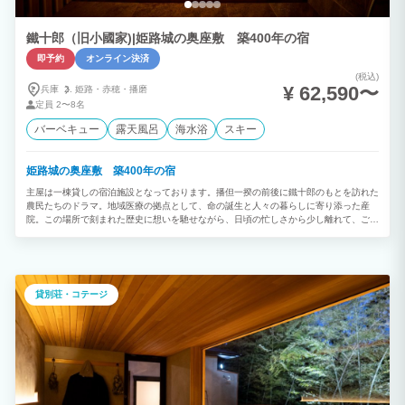
鐵十郎（旧小國家)|姫路城の奥座敷 築400年の宿
即予約
オンライン決済
(税込)
¥ 62,590〜
兵庫
姫路・
赤穂・
播磨
定員
2〜8名
バーベキュー
露天風呂
海水浴
スキー
姫路城の奥座敷 築400年の宿
主屋は一棟貸しの宿泊施設となっております。播但一揆の前後に鐵十郎のもとを訪れた
農民たちのドラマ。地域医療の拠点として、命の誕生と人々の暮らしに寄り添った産
院。この場所で刻まれた歴史に想いを馳せながら、日頃の忙しさから少し離れて、ごゆ
っくりとおくつろぎください。 ＜概要＞ ・一棟貸し（玄関ホール8
畳、和室8畳、6畳、 ベッドルーム8畳、リビング8畳、浴室、トイレ） ・８名様まで宿
泊可能 ・シングルベッド×2 日本民泊協会（JAPA）加入施設 外国人旅行者向け手配荷
物配送サービス『手ぶらくん』登録施設 ＜敷地内のテナント＞ ・アロママッサージ
・足つぼマッサージ ・オーガニックパン ひと粒
貸別荘・コテージ