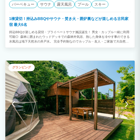
バーベキュー
サウナ
露天風呂
プール
スキー
1棟貸切！持込みBBQやサウナ・焚き火・囲炉裏などが楽しめる古民家
宿 最大6名
持込BBQが楽しめる貸切・プライベートサウナ施設誕生！ 男女・カップル一緒に利用
可能◎ 森林に囲まれたウッドデッキでの森林外気浴、熱した身体を冷やす事のできる
水風呂は地下天然水の井戸水。 完全予約制なのでカップル・友人・ご家族で大自然で
極上の「ととのう体験をご堪能下さい。 お子さまから大人まで自由に楽しめる空間と
なっており、プライベート施設ならではの非日常体験をお楽しみください。 アーリー
チェックインについて 15時チェックインの場合、別途大人1人2,500円追加・小中学生
1,000円追加（現地払い）5歳以下無料 レイトチェックアウトについて 14時チェック
アウトの場合、別途大人1人2,500円追加・小中学生1,000円追加（現地払い）5歳以下
グランピング
無料 ご希望の場合事前に問い合わせお願い致します。メッセージにてお返事致します
(日帰り予約が入っている場合ご希望に添えない場合も御座いますのでご了承願います)
【サウナのご利用】 男女・カップル一緒にサウナ利用可能。 刺青・タトゥー利用可
能。 ととのいながら喫煙可能。 水着着用必須。 サウナ利用時間：夜20:30まで翌日
9:00から ■北欧フィンランド式バレルサウナ 設定温度100℃、アロマ水を入れたセル
フロウリュウ ゆったりお過ごし頂くのは大人4人程度までのご利用がお勧めです。 最
大6名収容 順番に入って頂ければ大人数でも楽しめます。 ※水着着用必須 ■屋外BBQ
エリア 冷蔵庫・BBQコンロ・電子レンジ・炊飯器・トースターは無料貸出 調味料（ほ
りにし・マキシマム・塩コショウ・一味・塩・胡椒）紙皿・トング・コップ類など全て
無料！ 炭の火起こしやBBQ準備もさせて頂きます。 炭代金（網含む）宿泊
時1000円 室内キッチンスペース有 屋根付きウッドデッキで持込頂いたお食事やお飲み
物をご自由にお楽しみ下さい。(雨でも濡れません) ■森林外気浴エリア 鳥のさえずり
や虫の鳴き声を聞きながらととえます Bluetoothスピーカー有 インフィニティチェ
ア、フルフラットベット、ハンモックなど 大型テラス下で雨でも快適に過ごせます ■
露天風呂 外気浴の後に冷めた身体を温めて下さい。冬場でも快適に過ごせます。 ■温
水シャワー サウナ後の掛湯などに シャンプー・トリートメント・ボディーソープ・洗