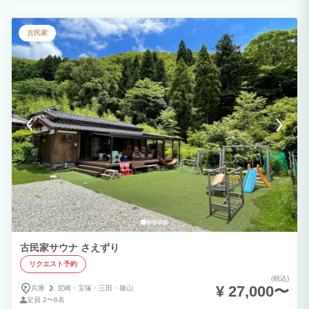
い特別な体験もたくさんご用意。 四季折々の美しい自然を満喫しながら、忘れられな
い思い出を作りませんか？
古民家
古民家サウナ さえずり
リクエスト予約
(税込)
¥ 27,000〜
兵庫
尼崎・
宝塚・
三田・
篠山
定員
2〜6名