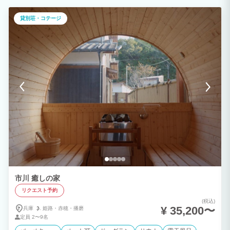
の素敵な思い出づくりのお手伝いができたらと考えております。 暖簾をくぐると、そ
こにはホッと落ち着く空間が。 玄関周りには呉服屋だった当時を偲ばせる、着物や箪
貸別荘・コテージ
笥などを飾っております。 庭が見える快適なリビングは団らんの場所にピッタリ。 夕
食は、近くのレストランはもちろん、BBQや出前をとることもできます。 お出迎え後
は、リビングルームで季節のウェルカムフルーツを楽しんでいただきながら、宿の説明
を致します。 気になることがあれば何でも聞いてください！
市川 癒しの家
リクエスト予約
(税込)
¥ 35,200〜
兵庫
姫路・
赤穂・
播磨
定員
2〜9名