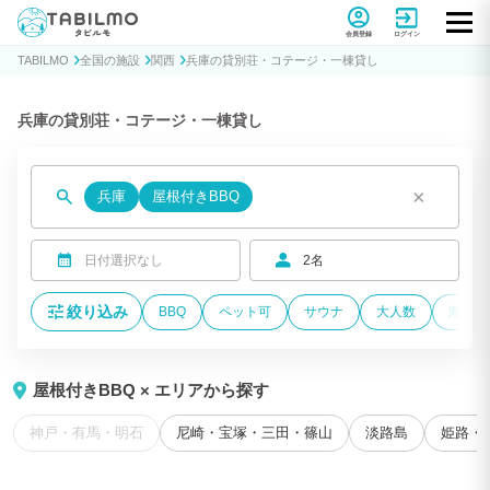
貸別荘コテージ・一棟貸し宿泊予約サイトTABILMO(タビルモ)
会員登録
ログイン
TABILMO
全国の施設
関西
兵庫の貸別荘・コテージ・一棟貸し
兵庫の貸別荘・コテージ・一棟貸し
×
兵庫
屋根付きBBQ
日付選択なし
2名
絞り込み
BBQ
ペット可
サウナ
大人数
海が近
屋根付きBBQ × エリアから探す
神戸・有馬・明石
尼崎・宝塚・三田・篠山
淡路島
姫路・