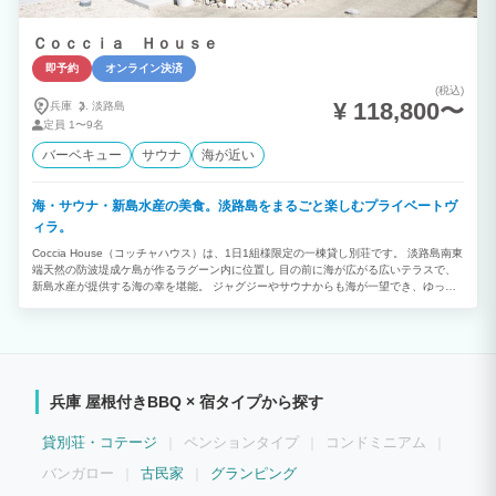
Ｃｏｃｃｉａ Ｈｏｕｓｅ
即予約
オンライン決済
(税込)
¥ 118,800〜
兵庫
淡路島
定員
1〜9名
バーベキュー
サウナ
海が近い
海・サウナ・新島水産の美食。淡路島をまるごと楽しむプライベートヴ
ィラ。
Coccia House（コッチャハウス）は、1日1組様限定の一棟貸し別荘です。 淡路島南東
端天然の防波堤成ケ島が作るラグーン内に位置し 目の前に海が広がる広いテラスで、
新島水産が提供する海の幸を堪能。 ジャグジーやサウナからも海が一望でき、ゆった
りリゾート気分を満喫！ ★おすすめポイント★ ・海を望むロケーションで非日常のリ
ゾート体験 ・最大9名宿泊可能な広々空間 ・サウナとBBQ設備のレンタルが無料 ・プ
ライベート空間で周りを気にせずリラックス 【お食事について（※有料オプション）
】 ご希望の方は事前に内容と必要な人数分をお知らせください。 支払方法は現地精算
となります。夕食のご希望提供時間はチェックイン時にお伺いします。 【BBQ設備の
みのレンタルについて】 食材をお持ち込みいただくか、現地で運営する系列店「新島
兵庫 屋根付きBBQ × 宿タイプから探す
水産」で食材を購入いただければBBQをすることが可能です。 機材は無料で貸し出し
いたしますので、ご希望の際は事前にお知らせください。
貸別荘・コテージ
ペンションタイプ
コンドミニアム
バンガロー
古民家
グランピング