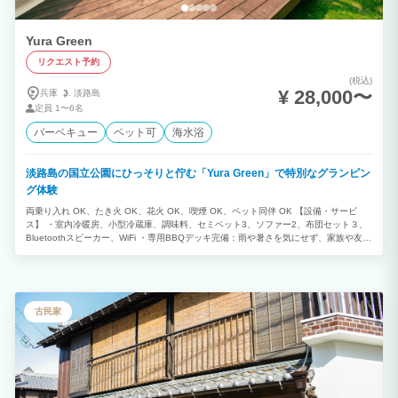
顔完備 ■地下天然水風呂 水風呂は地下天然水の井戸水、水温15℃前後 チラー（水冷却
装置）導入しており、水温が保たれております ■キッズエリア ブランコ,すべり台,鉄
Yura Green
棒,トランポリンなど目の前でお子様を遊ばせれるので安心です。 季節のよってトン
ボ・蝶々・カエルなど様々な生き物も見られます。 アメニティ：使い捨て歯ブラシ・
リクエスト予約
フェイスタオル・ドライヤー・シャンプー類・化粧水・乳液・洗顔・クレンジングなど
チェックイン・チェックアウトは施設にて行います。 管理棟よりスタッフが参ります
(税込)
¥ 28,000〜
兵庫
淡路島
ので宜しくお願い致します。 □BBQや焚き火など屋外ご利用時間は23時までとなりま
す。 □騒音に関して 近隣に人が生活しておりますので大声での宴会や大音量での音楽
定員
1〜6名
など大きな音がでる行為はお控えください。 □居住敷地内に宿泊施設があり、人の出入
バーベキュー
ペット可
海水浴
りがございます、ご迷惑お掛けする事もあるかと思いますが、何卒ご理解ご了承宜しく
お願い致します。（スタッフ対応は20:30まで） ご到着前にご不明な点や、ご質問が
あれば、お⁠気⁠軽⁠にご⁠連⁠絡く⁠だ⁠さいませ。
淡路島の国立公園にひっそりと佇む「Yura Green」で特別なグランピン
グ体験
両乗り入れ OK、たき火 OK、花火 OK、喫煙 OK、ペット同伴 OK 【設備・サービ
ス】 ・室内冷暖房、小型冷蔵庫、調味料、セミベット3、ソファー2、布団セット３、
Bluetoothスピーカー、WiFi ・専用BBQデッキ完備：雨や暑さを気にせず、家族や友人
とBBQを満喫 ・アメニティ（タオル、歯ブラシ、バスアメニティ類） ・全室禁煙：ク
リーンな環境で安心・快適 ※別棟に専用のバスルームがございます。 ※トイレ・焚き
火台は共通設備をお使いください。 【お部屋】 ・定員：6名（6歳以上） ・寝具：セ
ミダブルベッド3台＋布団3セット（4名以上の場合は布団をご利用いただきます ※定
員人数のカウントは6歳以上（小学生）からとなります。 ※小学生以上は大人料金の半
古民家
額 【駐車場】 ・駐車場1台分無料：2台目以降は徒歩1分の予備駐車場をご案内します
【チェックイン／チェックアウト】 ・チェックイン：15:00 ・チェックアウト：10:00
【ご注意事項】 ・室内着や寝間着はご持参ください ・喫煙エリアは施設入口の指定場
所のみとなります 《よくあるご質問》 ・チェックイン時間に遅れる場合はどうしたら
良いですか？ 有人受付が18時までとなっています。18時を超える場合は必ずご連絡く
ださい。 ・ペットは同伴可能ですか？料金はかかりますか？ 無料で同伴可能です。手
足を拭いてマナーパンツを着用いただければお部屋の入室も可能です。 リードなしで