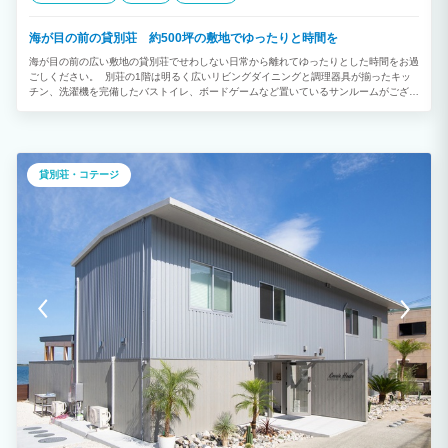
海が目の前の貸別荘 約500坪の敷地でゆったりと時間を
海が目の前の広い敷地の貸別荘でせわしない日常から離れてゆったりとした時間をお過
ごしください。 別荘の1階は明るく広いリビングダイニングと調理器具が揃ったキッ
チン、洗濯機を完備したバストイレ、ボードゲームなど置いているサンルームがござい
ます。2階は２つのベッドルームと１つの和室があり、ご家族だけでなく、ご友人との
滞在でもご利用いただけます。敷地の外には慶野松原の海が広がり夏は海水浴を楽しん
でいただけます。また、海水浴後は外に足洗い場があり、裏口からはバスルームにすぐ
入れます。 庭にはBBQコーナーがあり別途3,000円でお使いいただけます。 食材は持
ち込み、もしくはこちらで用意もできます。その場合備考欄にご記入ください。
貸別荘・コテージ