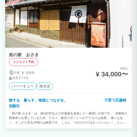
施設内を楽しんでいただけますが、他の宿泊者様にはご配慮いただきますようお願いし
ます。 ・食材やドリンクは持ち込み可能ですか？ 可能です。アルコール・ソフトドリ
ンク各種は料金に含まれています。 ただ、ドリンクのお待ち帰りはご遠慮ください。
・何を持参したら良いですか？ 食事、ドリンク、タオル、歯ブラシは揃っていますの
で、基本的には手ぶらで結構で大丈夫です。 ただし、お着替えやルームウェアが必要
な場合はお持ちください。 ・施設内で食べ物やお土産は買えますか？ 淡路島・瀬戸内
のお菓子や飲み物を販売する予定です。早めにご案内できるよう頑張ります！ ・クレ
ジットカード・キャッシュレスサービスは使えますか。 ご利用可能です。 ・素泊まり
の場合、BBQグリルはレンタル可能ですか。 人気のWeber BBQグリルとフリードリン
クを有料でご提供しています。キッチン用品や調味料は無料でお貸し出ししています。
《周辺施設》 ▼展望台▼ ・生石公園展望台 徒歩10分 ▼スーパー・コンビニ・道の駅
前の家 おさき
など▼ ・コンビニ ライフ 車5分 ・鮮魚販売 新島水産 徒歩1分 ▼観光・アクテ
ィビティ▼ ・カヌー体験（事前予約）
リクエスト予約
(税込)
¥ 34,000〜
兵庫
淡路島
定員
2〜5名
バーベキュー
海水浴
旅する、暮らす、地域とつながる。 子育て応援特
別割引
「前の家 おさき」は、築100年以上の呉服屋を改装した一棟貸しの宿です。 淡路島の
西海岸に位置しているため、グルメ、観光スポットへのアクセスは抜群。 海にも近
く、そこから見る夕焼けは絶景です。 しかし「それだけではもったいない！」という
のが私たちの思いです。 淡路島には、各地から料理人が訪ねてくるほどの滋味豊かな
食材や、面白い取り組みをしている人々、そして海と山が近いことによって生み出され
る美しい風景があります。 「前の家 おさき」は、「地域と繋がる宿」として、皆さま