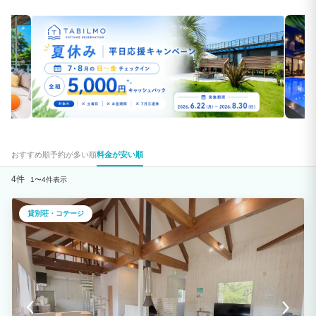
おすすめ順
予約が多い順
料金が安い順
4件
1〜4件表示
貸別荘・コテージ