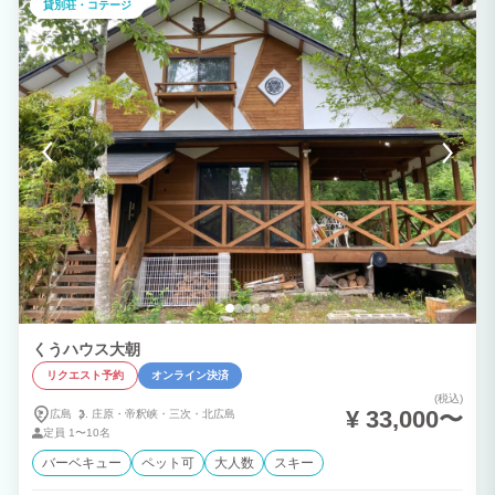
貸別荘・コテージ
くうハウス大朝
リクエスト予約
オンライン決済
(税込)
¥ 33,000〜
広島
庄原・
帝釈峡・
三次・
北広島
定員
1〜10名
バーベキュー
ペット可
大人数
スキー