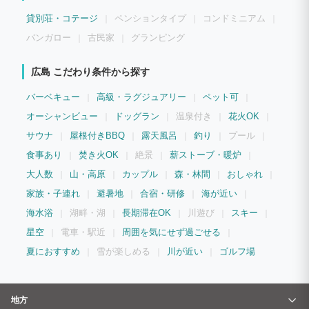
合した、ここでしか味わえない滞在体験をご提供します。 完全貸切だから、小さなお
子様連れのご家族も、周囲を気にせず思い思いの時間を満喫できます。 「ただ泊ま
貸別荘・コテージ
ペンションタイプ
コンドミニアム
る」だけではなく、「大切な人との思い出をつくる場所」へ。 広島での特別な旅行に
は、自然・癒し・遊びがすべて揃ったMoon Riverで、忘れられないひとときをお過ご
バンガロー
古民家
グランピング
しください。
広島 こだわり条件から探す
バーベキュー
高級・ラグジュアリー
ペット可
オーシャンビュー
ドッグラン
温泉付き
花火OK
サウナ
屋根付きBBQ
露天風呂
釣り
プール
食事あり
焚き火OK
絶景
薪ストーブ・暖炉
大人数
山・高原
カップル
森・林間
おしゃれ
家族・子連れ
避暑地
合宿・研修
海が近い
海水浴
湖畔・湖
長期滞在OK
川遊び
スキー
星空
電車・駅近
周囲を気にせず過ごせる
夏におすすめ
雪が楽しめる
川が近い
ゴルフ場
地方