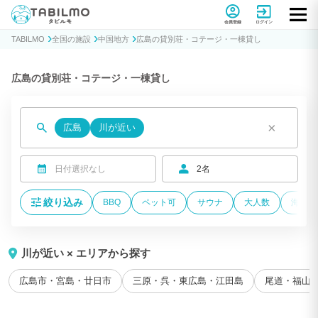
貸別荘コテージ・一棟貸し宿泊予約サイトTABILMO(タビルモ)
会員登録
ログイン
TABILMO
全国の施設
中国地方
広島の貸別荘・コテージ・一棟貸し
広島の貸別荘・コテージ・一棟貸し
×
広島
川が近い
日付選択なし
2名
絞り込み
BBQ
ペット可
サウナ
大人数
海が近
川が近い × エリアから探す
広島市・宮島・廿日市
三原・呉・東広島・江田島
尾道・福山