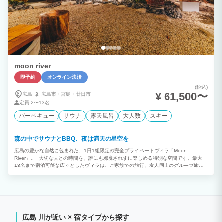
moon river
即予約
オンライン決済
(税込)
¥ 61,500〜
広島
広島市・
宮島・
廿日市
定員
2〜13名
バーベキュー
サウナ
露天風呂
大人数
スキー
森の中でサウナとBBQ、夜は満天の星空を
広島の豊かな自然に包まれた、1日1組限定の完全プライベートヴィラ「Moon
River」。 大切な人との時間を、誰にも邪魔されずに楽しめる特別な空間です。最大
13名まで宿泊可能な広々としたヴィラは、ご家族での旅行、友人同士のグループ旅、
記念日のお祝い、会社の合宿やワーケーションなど、さまざまなシーンに最適です。
目の前に広がる自然と、小瀬川の心地よいせせらぎ。都会の喧騒から離れ、ゆっくり流
れる時間の中で、心も身体もリセットされる非日常の滞在をお楽しみいただけます。
最大の魅力は、宿泊者だけが味わえる充実した癒し体験。バレルサウナで汗を流した後
は、露天風呂や自然の中での外気浴で贅沢な「ととのう」時間を。夜には星空を眺めな
がらのBBQや団らんなど、普段とは違う特別な思い出を作ることができます。 さら
広島 川が近い × 宿タイプから探す
に、敷地内にはグランピングドームも完備。ヴィラの快適さとアウトドアの楽しさを融