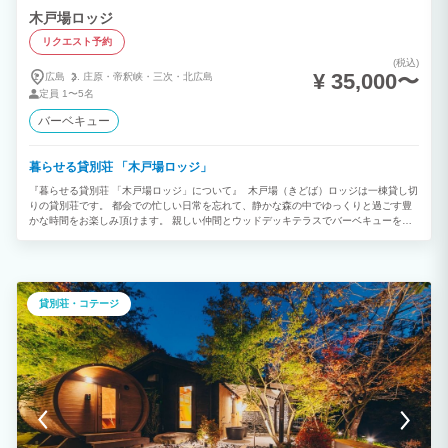
木戸場ロッジ
リクエスト予約
(税込)
¥ 35,000〜
広島
庄原・
帝釈峡・
三次・
北広島
定員
1〜5名
バーベキュー
暮らせる貸別荘 「木戸場ロッジ」
『暮らせる貸別荘 「木戸場ロッジ」について』 木戸場（きどば）ロッジは一棟貸し切
りの貸別荘です。 都会での忙しい日常を忘れて、静かな森の中でゆっくりと過ごす豊
かな時間をお楽しみ頂けます。 親しい仲間とウッドデッキテラスでバーベキューをし
たり、様々な楽しみ方ができます。 「豊かな森に囲まれた貸別」 木戸場ロッジは北広
島町大朝の静かな森の中にある貸別荘です。天然木をふんだんに使った室内は温かみの
ある空間。広島の県北レジャーや森林浴を楽しんだあとは、ロッジではゆったりと過ご
していただけるよう、こだわりの家具や備品をそろえています。これからも、別荘ライ
フを楽しんでいただけるよう、工夫を凝らし、変化させていこうと思っています。
貸別荘・コテージ
「四季折々、魅力あふれる北広島町」 北広島町は春の新緑、夏の清流、秋の紅葉、冬
のウインタースポーツと、一年を通して観光客に人気のエリア。別荘周辺は静かな森の
中。聞こえるのは川のせせらぎと鳥のさえずりだけ。自然の風を感じてお過ごしくださ
い。真夏でもクーラー無しで快適に過ごせる涼しい日が多いのも魅力。 「森のなかで
のバーベキューは格別の美味しさ」 涼しく快適なウッドテラスでのバーベキューをお
楽しみください。バーベキューグリルは無料で貸し出しています。親しい仲間、家族と
楽しむバーベキューは本当にオススメです。