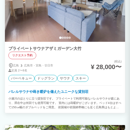
プライベートサウナアザミガーデン大竹
リクエスト予約
(税込)
¥ 28,000〜
広島
広島市・
宮島・
廿日市
定員
2〜8名
バーベキュー
ドッグラン
サウナ
スキー
バレルサウナや蒔き暖炉を備えたユニークな貸別荘
小瀬川のほとりに立つ貸別荘です。 プライベートで利用可能なバレルサウナが庭にあ
り、滞在中は何回でも使用可能です。 室内には蒔暖炉がございます。ベッド4台はすべ
て150㎝幅のダブルベッドをご用意。 岩国城や岩国錦帯橋にも近く広島県はもとより
山口県の観光にもたいへん便利な立地です。 周辺にはスキー場やゴルフ場も多く、夏
場は川遊び年間を通じてバーベキューもお楽しみいただけます。 ご家族で友人同士で
ご利用くださいませ。 8名様定員ですが、寝具(ベッド)は4台のみとなります。