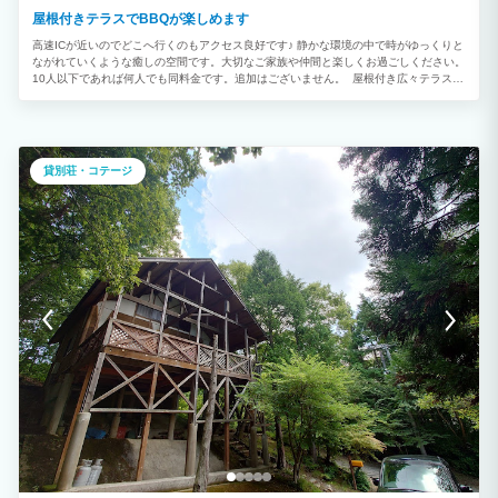
屋根付きテラスでBBQが楽しめます
高速ICが近いのでどこへ行くのもアクセス良好です♪ 静かな環境の中で時がゆっくりと
ながれていくような癒しの空間です。大切なご家族や仲間と楽しくお過ごしください。
10人以下であれば何人でも同料金です。追加はございません。 屋根付き広々テラスで
すので、天候を気にせずBBQが楽しめます。 車で20分ほどの山頂より雲海が見れます
(天候によりますが） 静かな環境の中で時がゆっくりとながれていくような癒しの空間
です。大切なご家族や仲間と楽しくお過ごしください。 エアコンは各部屋についてお
ります。シーツ代、清掃代はいただきません。ゴミは分別していただければこちらで処
分致します。 秋は紅葉がきれいで、冬はスキー合宿などに最適です♪ 水は山の地下水
貸別荘・コテージ
を汲み上げており、ミネラルたっぷりの天然水です!お肌に優しく冬はお風呂につかる
としばらく体がポカポカします。 E-BIKEツアーで風を感じると気分爽快です！外国の
方も対応可能です。ご紹介します♪ 大朝のおいしい水とお米で作られた人気の地酒やワ
インをご紹介できます^^